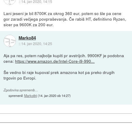
::
14. jan 2020, 14:15
Lani jeseni je bil 8700K za okrog 360 eur, potem so šle pa cene
gor zaradi večjega povpraševanja. Če rabiš HT, definitivno Ryzen,
sicer pa 9600K za 200 eur.
Marko84
::
14. jan 2020, 14:25
Aja pa res, potem najbolje kupiti pr avstrijcih. 9900KF je podobna
cena:
https://www.amazon.de/Intel-Core-i9-990...
Še vedno bi raje kupoval prek amazona kot pa preko drugih
trgovin po Evropi.
Zgodovina sprememb…
spremenil:
Marko84
(
14. jan 2020 ob 14:27
)