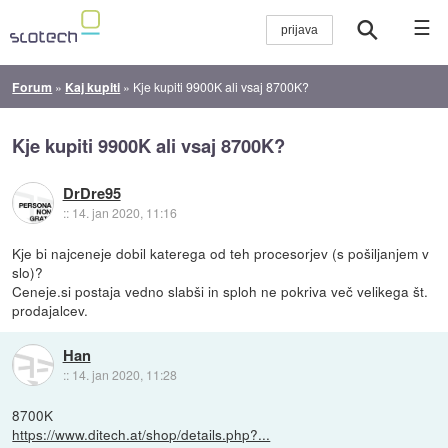
☰
Forum
»
Kaj kupiti
»
Kje kupiti 9900K ali vsaj 8700K?
Kje kupiti 9900K ali vsaj 8700K?
DrDre95
::
14. jan 2020, 11:16
Kje bi najceneje dobil katerega od teh procesorjev (s pošiljanjem v
slo)?
Ceneje.si postaja vedno slabši in sploh ne pokriva več velikega št.
prodajalcev.
Han
::
14. jan 2020, 11:28
8700K
https://www.ditech.at/shop/details.php?...