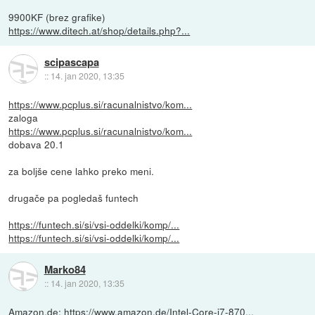
9900KF (brez grafike)
https://www.ditech.at/shop/details.php?...
scipascapa
::
14. jan 2020, 13:35
https://www.pcplus.si/racunalnistvo/kom...
zaloga
https://www.pcplus.si/racunalnistvo/kom...
dobava 20.1
za boljše cene lahko preko meni.
drugače pa pogledaš funtech
https://funtech.si/si/vsi-oddelki/komp/...
https://funtech.si/si/vsi-oddelki/komp/...
Marko84
::
14. jan 2020, 13:35
Amazon.de:
https://www.amazon.de/Intel-Core-i7-870...