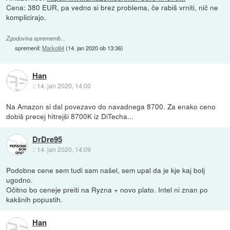
Cena: 380 EUR, pa vedno si brez problema, če rabiš vrniti, nič ne
komplicirajo.
Zgodovina sprememb…
spremenil:
Marko84
(
14. jan 2020 ob 13:36
)
Han
::
14. jan 2020, 14:00
Na Amazon si dal povezavo do navadnega 8700. Za enako ceno
dobiš precej hitrejši 8700K iz DiTecha...
DrDre95
::
14. jan 2020, 14:09
Podobne cene sem tudi sam našel, sem upal da je kje kaj bolj
ugodno.
Očitno bo ceneje preiti na Ryzna + novo plato. Intel ni znan po
kakšnih popustih.
Han