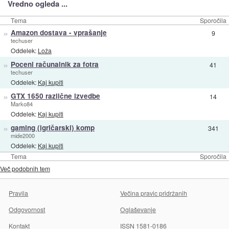
Vredno ogleda ...
Tema
Sporočila
»
Amazon dostava - vprašanje
9
techuser
Oddelek:
Loža
»
Poceni računalnik za fotra
41
techuser
Oddelek:
Kaj kupiti
»
GTX 1650 različne izvedbe
14
Marko84
Oddelek:
Kaj kupiti
»
gaming (igričarski) komp
341
mide2000
Oddelek:
Kaj kupiti
Tema
Sporočila
Več podobnih tem
Pravila
Večina pravic pridržanih
Odgovornost
Oglaševanje
Kontakt
ISSN 1581-0186