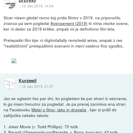
::
19. dec 2019, 14:04
Sicer nisem gledal ravno kaj prida filmov v 2019, na priporočilo
znanca pa sem pogledal
Avengement (2019)
ki nima visoke ocene,
ker ni delan za 2019 kritike, ampak mi je definitivno film leta.
Pretepaški film kjer ni digitmfallally remofedd wires, ampak z res
"realističnimi" pretepaškimi scenami in meni osebno fino zgodbo.
Kurzweil
::
19. dec 2019, 21:37
Jaz se oglasim čez par dni, ko pogledam še par stvari iz seznama,
ki ga imam trenutno za pogledat. Je pa precej zanimiva ena stran
na Facebooku
Matej o filmu; tako in drugače
, kjer si prišli do
zaključka nekako takole:
1. Joker Movie (r. Todd Phillips): 70 točk
2. Parazit (Gisaengchung/Parasite, r. Bong Joon-ho): 43 točk