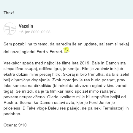
Thnx!
Vazelin
::
6. jan 2020, 02:23
Sem pozabil na to temo, da naredim še en update, saj sem si nekaj
dni nazaj ogledal Ford v Ferrari.
Vsekakor spada med najboljše filme leta 2019. Bale in Damon sta
simpatična skupaj, odlična igra, je kemija. Film je zanimiv in kljub
ekstra dolžini mine precej hitro. Skoraj ni bilo trenutka, da bi si želel
bolj dinamično dogajanje. Zvok motorjev je res hudo posnet, prav
tako kamera na dirkališču (bi rekel da obvezen ogled v kinu zaradi
tega). Se mi zdi, da je ta film kar malo spolzel mimo radarjev,
povsem neupravičeno. Glede kvalitete mi je bil stopničko boljši od
Rush-a. Scena, ko Damon ustavi avto, kjer je Ford Junior je
priceless :D Take vloge Baleu res pašejo, ne pa neki Terminatorji in
podobno.
Ocena: 9/10