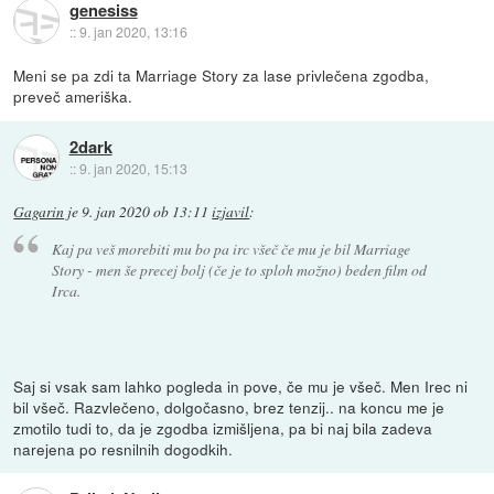
genesiss
::
9. jan 2020, 13:16
Meni se pa zdi ta Marriage Story za lase privlečena zgodba,
preveč ameriška.
2dark
::
9. jan 2020, 15:13
Gagarin
je
9. jan 2020 ob 13:11
izjavil
:
Kaj pa veš morebiti mu bo pa irc všeč če mu je bil Marriage
Story - men še precej bolj (če je to sploh možno) beden film od
Irca.
Saj si vsak sam lahko pogleda in pove, če mu je všeč. Men Irec ni
bil všeč. Razvlečeno, dolgočasno, brez tenzij.. na koncu me je
zmotilo tudi to, da je zgodba izmišljena, pa bi naj bila zadeva
narejena po resnilnih dogodkih.