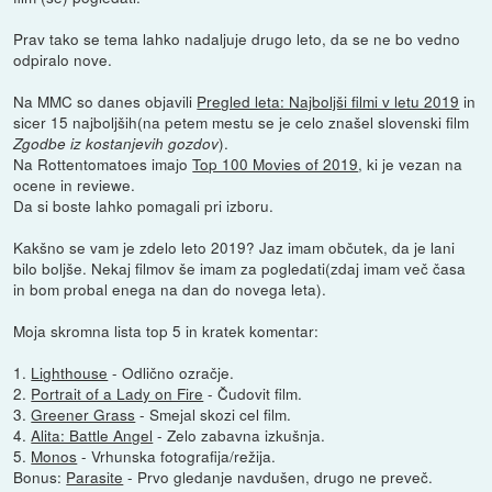
Prav tako se tema lahko nadaljuje drugo leto, da se ne bo vedno
odpiralo nove.
Na MMC so danes objavili
Pregled leta: Najboljši filmi v letu 2019
in
sicer 15 najboljših(na petem mestu se je celo znašel slovenski film
).
Zgodbe iz kostanjevih gozdov
Na Rottentomatoes imajo
Top 100 Movies of 2019
, ki je vezan na
ocene in reviewe.
Da si boste lahko pomagali pri izboru.
Kakšno se vam je zdelo leto 2019? Jaz imam občutek, da je lani
bilo boljše. Nekaj filmov še imam za pogledati(zdaj imam več časa
in bom probal enega na dan do novega leta).
Moja skromna lista top 5 in kratek komentar:
1.
Lighthouse
- Odlično ozračje.
2.
Portrait of a Lady on Fire
- Čudovit film.
3.
Greener Grass
- Smejal skozi cel film.
4.
Alita: Battle Angel
- Zelo zabavna izkušnja.
5.
Monos
- Vrhunska fotografija/režija.
Bonus:
Parasite
- Prvo gledanje navdušen, drugo ne preveč.