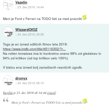
Vazelin
::
23. dec 2019, 14:44
Meni je Ford v Ferrari na TODO listi za med prazniki
WizzardOfOZ
::
24. dec 2019, 00:38
Togo je en izmed odličnih filmov leta 2019:
https://www.imdb.com/title/tt5116302/?r...
Na rotten tomatoes ima kr konkretno oceno 98% od gledalcev in
94% od kritikov (od top kritikov celo 100%)
V bistvu ena izmed bolj zamolčanih resničnih zgodb.
dronyx
::
24. dec 2019, 06:15
Vazelin
je
23. dec 2019 ob 14:44
izjavil
:
Meni je Ford v Ferrari na TODO listi za med prazniki