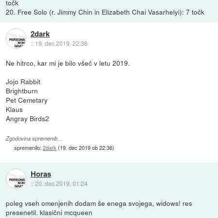
točk
20. Free Solo (r. Jimmy Chin in Elizabeth Chai Vasarhelyi): 7 točk
2dark
::
19. dec 2019, 22:36
Ne hitrco, kar mi je bilo všeč v letu 2019.
Jojo Rabbit
Brightburn
Pet Cemetary
Klaus
Angray Birds2
Zgodovina sprememb…
spremenilo:
2dark
(
19. dec 2019 ob 22:36
)
Horas
::
20. dec 2019, 01:24
poleg vseh omenjenih dodam še enega svojega, widows! res
presenetil. klasični mcqueen