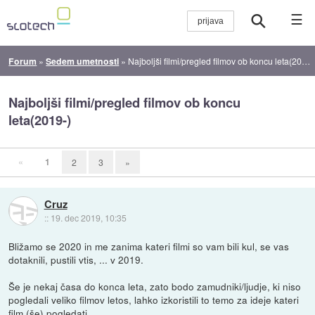
☰
Forum
»
Sedem umetnosti
»
Najboljši filmi/pregled filmov ob koncu leta(2019-)
Najboljši filmi/pregled filmov ob koncu
leta(2019-)
«
1
2
3
»
Cruz
::
19. dec 2019, 10:35
Bližamo se 2020 in me zanima kateri filmi so vam bili kul, se vas
dotaknili, pustili vtis, ... v 2019.
Še je nekaj časa do konca leta, zato bodo zamudniki/ljudje, ki niso
pogledali veliko filmov letos, lahko izkoristili to temo za ideje kateri
film (še) pogledati.