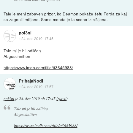
Tale je meni
zabaven prizor
, ko Deamon pokaže šefu Forda za kaj
so zagonili milijone. Samo menda je ta scena izmišljena.
pol3ni
::
24. dec 2019, 17:45
Tale mi je bil odličen
Abgeschnitten
https://www.imdb.com/title/tt3645988/
PrihajaNodi
::
24. dec 2019, 17:57
pol3ni
je
24. dec 2019 ob 17:45
izjavil
:
Tale mi je bil odličen
Abgeschnitten
https://www.imdb.com/title/tt3645988/