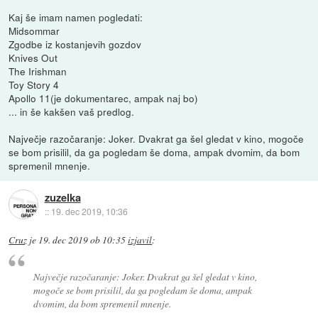
Kaj še imam namen pogledati:
Midsommar
Zgodbe iz kostanjevih gozdov
Knives Out
The Irishman
Toy Story 4
Apollo 11(je dokumentarec, ampak naj bo)
... in še kakšen vaš predlog.
Največje razočaranje: Joker. Dvakrat ga šel gledat v kino, mogoče
se bom prisilil, da ga pogledam še doma, ampak dvomim, da bom
spremenil mnenje.
zuzelka
::
19. dec 2019, 10:36
Cruz
je
19. dec 2019 ob 10:35
izjavil
:
Največje razočaranje: Joker. Dvakrat ga šel gledat v kino,
mogoče se bom prisilil, da ga pogledam še doma, ampak
dvomim, da bom spremenil mnenje.