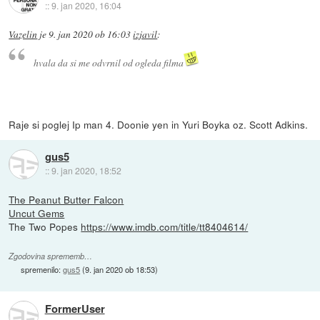
::
9. jan 2020, 16:04
Vazelin
je
9. jan 2020 ob 16:03
izjavil
:
hvala da si me odvrnil od ogleda filma
Raje si poglej Ip man 4. Doonie yen in Yuri Boyka oz. Scott Adkins.
gus5
::
9. jan 2020, 18:52
The Peanut Butter Falcon
Uncut Gems
The Two Popes
https://www.imdb.com/title/tt8404614/
Zgodovina sprememb…
spremenilo:
gus5
(
9. jan 2020 ob 18:53
)
FormerUser