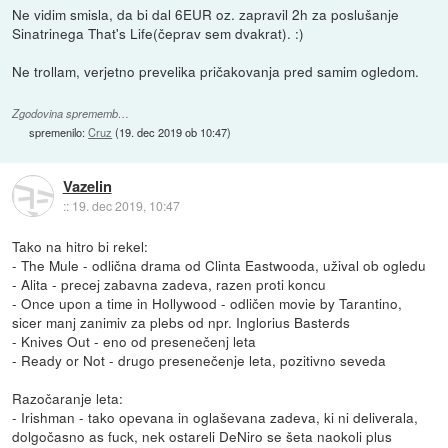
Ne vidim smisla, da bi dal 6EUR oz. zapravil 2h za poslušanje
Sinatrinega That's Life(čeprav sem dvakrat). :)
Ne trollam, verjetno prevelika pričakovanja pred samim ogledom.
Zgodovina sprememb…
spremenilo:
Cruz
(
19. dec 2019 ob 10:47
)
Vazelin
::
19. dec 2019, 10:47
Tako na hitro bi rekel:
- The Mule - odlična drama od Clinta Eastwooda, užival ob ogledu
- Alita - precej zabavna zadeva, razen proti koncu
- Once upon a time in Hollywood - odličen movie by Tarantino,
sicer manj zanimiv za plebs od npr. Inglorius Basterds
- Knives Out - eno od presenečenj leta
- Ready or Not - drugo presenečenje leta, pozitivno seveda
Razočaranje leta:
- Irishman - tako opevana in oglaševana zadeva, ki ni deliverala,
dolgočasno as fuck, nek ostareli DeNiro se šeta naokoli plus