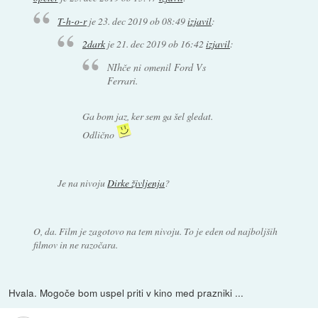
T-h-o-r
je
23. dec 2019 ob 08:49
izjavil
:
2dark
je
21. dec 2019 ob 16:42
izjavil
:
NIhče ni omenil Ford Vs
Ferrari.
Ga bom jaz, ker sem ga šel gledat.
Odlično
Je na nivoju
Dirke življenja
?
O, da. Film je zagotovo na tem nivoju. To je eden od najboljših
filmov in ne razočara.
Hvala. Mogoče bom uspel priti v kino med prazniki ...