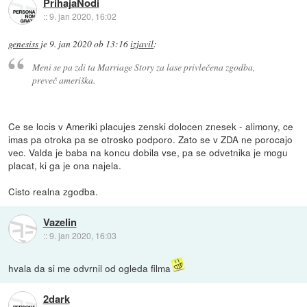
PrihajaNodi
::
9. jan 2020, 16:02
genesiss
je
9. jan 2020 ob 13:16
izjavil
:
Meni se pa zdi ta Marriage Story za lase privlečena zgodba,
preveč ameriška.
Ce se locis v Ameriki placujes zenski dolocen znesek - alimony, ce
imas pa otroka pa se otrosko podporo. Zato se v ZDA ne porocajo
vec. Valda je baba na koncu dobila vse, pa se odvetnika je mogu
placat, ki ga je ona najela.
Cisto realna zgodba.
Vazelin
::
9. jan 2020, 16:03
hvala da si me odvrnil od ogleda filma
2dark