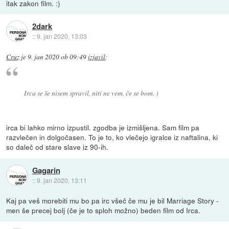
itak zakon film. :)
2dark
::
9. jan 2020, 13:03
Cruz
je
9. jan 2020 ob 09:49
izjavil
:
Irca se še nisem spravil, niti ne vem, če se bom. )
irca bi lahko mirno izpustil. zgodba je izmišljena. Sam film pa
razvlečen in dolgočasen. To je to, ko vlečejo igralce iz naftalina, ki
so daleč od stare slave iz 90-ih.
Gagarin
::
9. jan 2020, 13:11
Kaj pa veš morebiti mu bo pa irc všeč če mu je bil Marriage Story -
men še precej bolj (če je to sploh možno) beden film od Irca.