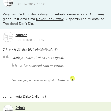
::
23. dec 2019, 13:12
Zanimivi predlogi. Jaz kakšnih posebnih presežkov v 2019 nisem
gledal, z izjemo filma
Never Look Away
. V spominu pa mi ostal še
The dead Don't Die
.
opeter
::
23. dec 2019, 13:47
T-h-o-r
je
23. dec 2019 ob 08:49
izjavil
:
2dark
je
21. dec 2019 ob 16:42
izjavil
:
NIhče ni omenil Ford Vs Ferrari.
Ga bom jaz, ker sem ga šel gledat. Odlično
Je na nivoju
Dirke življenja
?
2dark