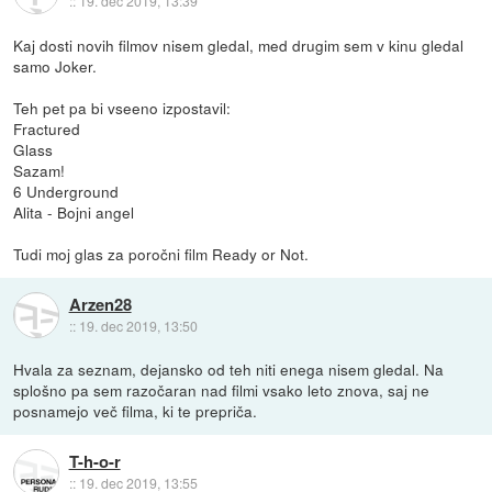
::
19. dec 2019, 13:39
Kaj dosti novih filmov nisem gledal, med drugim sem v kinu gledal
samo Joker.
Teh pet pa bi vseeno izpostavil:
Fractured
Glass
Sazam!
6 Underground
Alita - Bojni angel
Tudi moj glas za poročni film Ready or Not.
Arzen28
::
19. dec 2019, 13:50
Hvala za seznam, dejansko od teh niti enega nisem gledal. Na
splošno pa sem razočaran nad filmi vsako leto znova, saj ne
posnamejo več filma, ki te prepriča.
T-h-o-r
::
19. dec 2019, 13:55