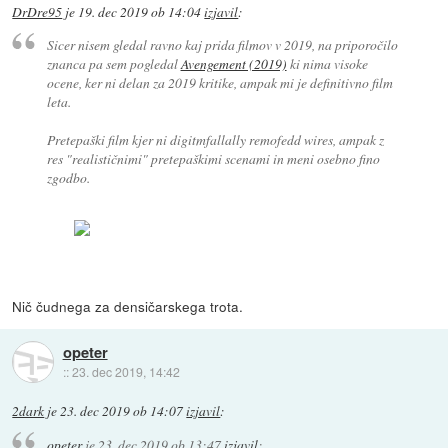
DrDre95
je
19. dec 2019 ob 14:04
izjavil
:
Sicer nisem gledal ravno kaj prida filmov v 2019, na priporočilo
znanca pa sem pogledal
Avengement (2019)
ki nima visoke
ocene, ker ni delan za 2019 kritike, ampak mi je definitivno film
leta.
Pretepaški film kjer ni digitmfallally remofedd wires, ampak z
res "realističnimi" pretepaškimi scenami in meni osebno fino
zgodbo.
Nič čudnega za densičarskega trota.
opeter
::
23. dec 2019, 14:42
2dark
je
23. dec 2019 ob 14:07
izjavil
:
opeter
je
23. dec 2019 ob 13:47
izjavil
: