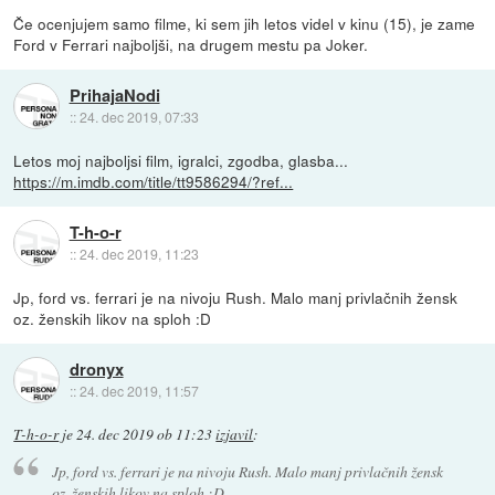
Če ocenjujem samo filme, ki sem jih letos videl v kinu (15), je zame
Ford v Ferrari najboljši, na drugem mestu pa Joker.
PrihajaNodi
::
24. dec 2019, 07:33
Letos moj najboljsi film, igralci, zgodba, glasba...
https://m.imdb.com/title/tt9586294/?ref...
T-h-o-r
::
24. dec 2019, 11:23
Jp, ford vs. ferrari je na nivoju Rush. Malo manj privlačnih žensk
oz. ženskih likov na sploh :D
dronyx
::
24. dec 2019, 11:57
T-h-o-r
je
24. dec 2019 ob 11:23
izjavil
:
Jp, ford vs. ferrari je na nivoju Rush. Malo manj privlačnih žensk
oz. ženskih likov na sploh :D