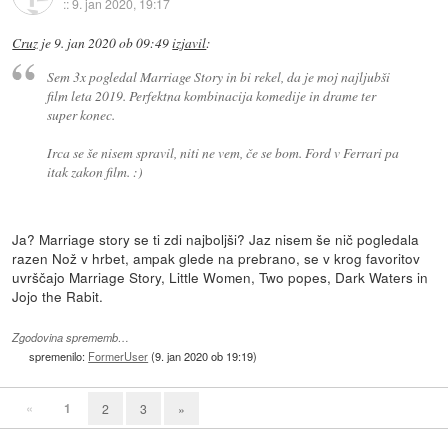
::
9. jan 2020, 19:17
Cruz
je
9. jan 2020 ob 09:49
izjavil
:
Sem 3x pogledal Marriage Story in bi rekel, da je moj najljubši
film leta 2019. Perfektna kombinacija komedije in drame ter
super konec.
Irca se še nisem spravil, niti ne vem, če se bom. Ford v Ferrari pa
itak zakon film. :)
Ja? Marriage story se ti zdi najboljši? Jaz nisem še nič pogledala
razen Nož v hrbet, ampak glede na prebrano, se v krog favoritov
uvrščajo Marriage Story, Little Women, Two popes, Dark Waters in
Jojo the Rabit.
Zgodovina sprememb…
spremenilo:
FormerUser
(
9. jan 2020 ob 19:19
)
«
1
2
3
»