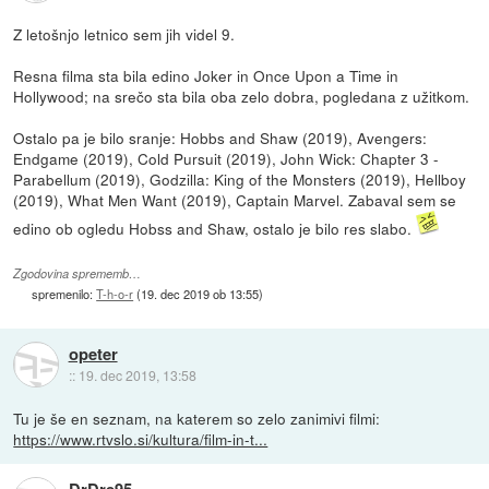
Z letošnjo letnico sem jih videl 9.
Resna filma sta bila edino Joker in Once Upon a Time in
Hollywood; na srečo sta bila oba zelo dobra, pogledana z užitkom.
Ostalo pa je bilo sranje: Hobbs and Shaw (2019), Avengers:
Endgame (2019), Cold Pursuit (2019), John Wick: Chapter 3 -
Parabellum (2019), Godzilla: King of the Monsters (2019), Hellboy
(2019), What Men Want (2019), Captain Marvel. Zabaval sem se
edino ob ogledu Hobss and Shaw, ostalo je bilo res slabo.
Zgodovina sprememb…
spremenilo:
T-h-o-r
(
19. dec 2019 ob 13:55
)
opeter
::
19. dec 2019, 13:58
Tu je še en seznam, na katerem so zelo zanimivi filmi:
https://www.rtvslo.si/kultura/film-in-t...
DrDre95