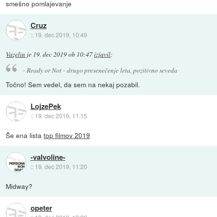
smešno pomlajevanje
Cruz
::
19. dec 2019, 10:49
Vazelin
je
19. dec 2019 ob 10:47
izjavil
:
- Ready or Not - drugo presenečenje leta, pozitivno seveda
Točno! Sem vedel, da sem na nekaj pozabil.
LojzePek
::
19. dec 2019, 11:15
Še ena lista
top filmov 2019
-valvoline-
::
19. dec 2019, 11:20
Midway?
opeter