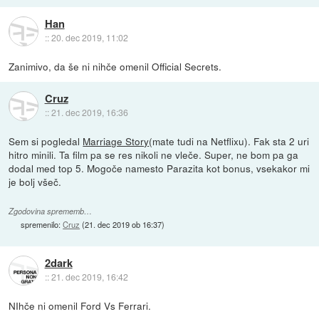
Han
::
20. dec 2019, 11:02
Zanimivo, da še ni nihče omenil Official Secrets.
Cruz
::
21. dec 2019, 16:36
Sem si pogledal
Marriage Story
(mate tudi na Netflixu). Fak sta 2 uri
hitro minili. Ta film pa se res nikoli ne vleče. Super, ne bom pa ga
dodal med top 5. Mogoče namesto Parazita kot bonus, vsekakor mi
je bolj všeč.
Zgodovina sprememb…
spremenilo:
Cruz
(
21. dec 2019 ob 16:37
)
2dark
::
21. dec 2019, 16:42
NIhče ni omenil Ford Vs Ferrari.