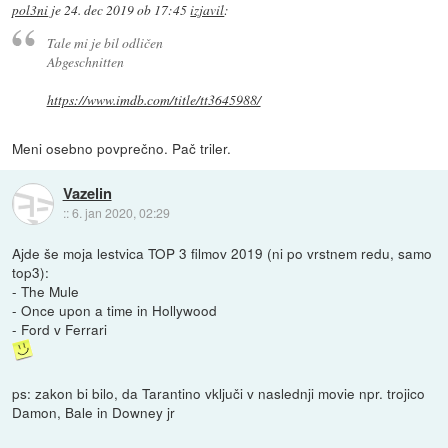
pol3ni
je
24. dec 2019 ob 17:45
izjavil
:
Tale mi je bil odličen
Abgeschnitten
https://www.imdb.com/title/tt3645988/
Meni osebno povprečno. Pač triler.
Vazelin
::
6. jan 2020, 02:29
Ajde še moja lestvica TOP 3 filmov 2019 (ni po vrstnem redu, samo
top3):
- The Mule
- Once upon a time in Hollywood
- Ford v Ferrari
ps: zakon bi bilo, da Tarantino vključi v naslednji movie npr. trojico
Damon, Bale in Downey jr