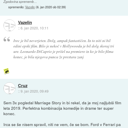
Zgodovina sprememb…
spremenilo:
Vazelin
(
6. jan 2020 ob 02:39
)
Vazelin
::
6. jan 2020, 10:11
Irec je bil neverjeten. Dolg, ampak fantastičen. In to niti ni bil
edini epski film. Bilo je nekoč v Hollywoodu je bil dolg skoraj tri
ure. Leonardo DiCaprio je prišel na premiero in ko je bilo filma
konec, je bila njegova punca že prestara zanj
Cruz
::
9. jan 2020, 09:49
Sem 3x pogledal Marriage Story in bi rekel, da je moj najljubši film
leta 2019. Perfektna kombinacija komedije in drame ter super
konec.
Irca se še nisem spravil, niti ne vem, če se bom. Ford v Ferrari pa