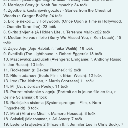
3. Marriage Story (r. Noah Baumbach): 34 točk
4. Zgodbe iz kostanjevih gozdov - Stories from the Chestnut
Woods (r. Gregor Božič): 24 točk
5. Bilo je nekoč ... v Hollywoodu (Once Upon a Time in Hollywood,
r. Quentin Tarantino): 23 točk
6. Skrito življenje (A Hidden Life, r. Terrence Malick):22 točk
7. Medtem ko vas ni bilo (Sorry We Missed You, r. Ken Loach): 19
točk
8. Zajec Jojo (Jojo Rabbit, r. Taika Waititi): 18 točk
9. Svetilnik (The Lighthouse, r. Robert Eggers): 18 točk
10. Maščevalci: Zaključek (Avengers: Endgame; r. Anthony Russo
in Joe Russo): 13 točk
11. Rocketman (r. Dexter Fletcher): 12 točk
12. Ritem udarcev (Beats Film, r. Brian Welsh): 12 točk
13. Irec (The Irishman, r. Martin Scorsese):11 točk
14. Mi (Us, r. Jordan Peele): 11 točk
15. Portret mladenke v ognju (Portrait de la jeune fille en feu, r.
Céline Sciamma): 8 točk
16. Razbijalka sistema (Systemsprenger - Film, r. Nora
Fingscheidt): 8 točk
17. Mirai (Mirai no Mirai, r. Mamoru Hosoda): 8 točk
18. Solsticij (Midsommar, r. Ari Aster): 7 točk
19. Ledeno kraljestvo 2 (Frozen II, r. Jennifer Lee in Chris Buck): 7