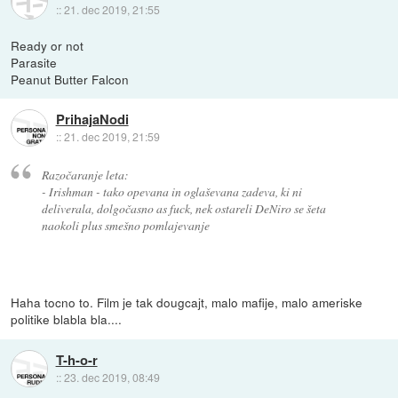
::
21. dec 2019, 21:55
Ready or not
Parasite
Peanut Butter Falcon
PrihajaNodi
::
21. dec 2019, 21:59
Razočaranje leta:
- Irishman - tako opevana in oglaševana zadeva, ki ni
deliverala, dolgočasno as fuck, nek ostareli DeNiro se šeta
naokoli plus smešno pomlajevanje
Haha tocno to. Film je tak dougcajt, malo mafije, malo ameriske
politike blabla bla....
T-h-o-r
::
23. dec 2019, 08:49