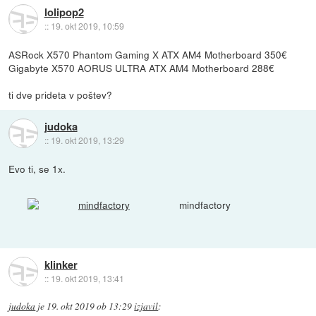
lolipop2
::
19. okt 2019, 10:59
ASRock X570 Phantom Gaming X ATX AM4 Motherboard 350€
Gigabyte X570 AORUS ULTRA ATX AM4 Motherboard 288€
ti dve prideta v poštev?
judoka
::
19. okt 2019, 13:29
Evo ti, se 1x.
mindfactory
klinker
::
19. okt 2019, 13:41
judoka
je
19. okt 2019 ob 13:29
izjavil
: