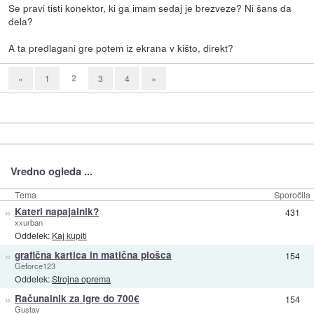
Se pravi tisti konektor, ki ga imam sedaj je brezveze? Ni šans da
dela?
A ta predlagani gre potem iz ekrana v kišto, direkt?
2
«
1
3
4
»
Vredno ogleda ...
Tema
Sporočila
»
Kateri napajalnik?
431
xxurban
Oddelek:
Kaj kupiti
»
grafična kartica in matična plošca
154
Geforce123
Oddelek:
Strojna oprema
»
Računalnik za igre do 700€
154
Gustav