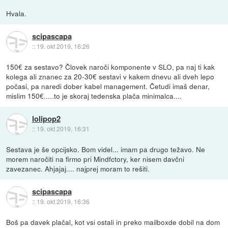
Hvala.
scipascapa
::
19. okt 2019, 16:26
150€ za sestavo? Človek naroči komponente v SLO, pa naj ti kak
kolega ali znanec za 20-30€ sestavi v kakem dnevu ali dveh lepo
počasi, pa naredi dober kabel management. Četudi imaš denar,
mislim 150€.....to je skoraj tedenska plača minimalca....
lolipop2
::
19. okt 2019, 16:31
Sestava je še opcijsko. Bom videl... imam pa drugo težavo. Ne
morem naročiti na firmo pri Mindfctory, ker nisem davčni
zavezanec. Ahjajaj.... najprej moram to rešiti.
scipascapa
::
19. okt 2019, 16:36
Boš pa davek plačal, kot vsi ostali in preko mailboxde dobil na dom