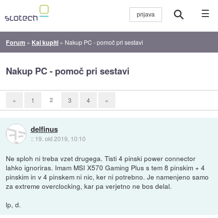
☰
Forum
»
Kaj kupiti
»
Nakup PC - pomoč pri sestavi
Nakup PC - pomoč pri sestavi
2
«
1
3
4
»
delfinus
::
19. okt 2019, 10:10
Ne sploh ni treba vzet drugega. Tisti 4 pinski power connector
lahko ignoriras. Imam MSI X570 Gaming Plus s tem 8 pinskim + 4
pinskim in v 4 pinskem ni nic, ker ni potrebno. Je namenjeno samo
za extreme overclocking, kar pa verjetno ne bos delal.
lp, d.