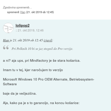
Zgodovina sprememb…
spremenil:
Han
(
21. okt 2019 ob 12:45
)
lolipop2
::
21. okt 2019, 12:46
Han
je
21. okt 2019 ob 12:45
izjavil
:
Pri Polknih 10 bi se jaz stegnil do Pro verzije.
a ni? aja ups, pri Mindfactory je še stara košarica.
Imam tu v tej, kjer naročujem to verzijo
Microsoft Windows 10 Pro OEM Alternate, Betriebssystem-
Software
baje da je večjezična.
Aja, kako pa je s to garancijo, na koncu košarice: