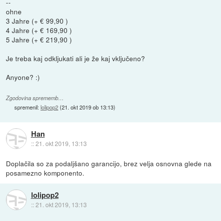
--
ohne
3 Jahre (+ € 99,90 )
4 Jahre (+ € 169,90 )
5 Jahre (+ € 219,90 )
Je treba kaj odkljukati ali je že kaj vključeno?
Anyone? :)
Zgodovina sprememb…
spremenil:
lolipop2
(
21. okt 2019 ob 13:13
)
Han
::
21. okt 2019, 13:13
Doplačila so za podaljšano garancijo, brez velja osnovna glede na
posamezno komponento.
lolipop2
::
21. okt 2019, 13:13