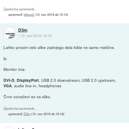
Zgodovina sprememb…
spremenil:
lolipop2
(
10. nov 2019 ob 15:13
)
D3m
::
10. nov 2019, 15:15
Lahko prosim celo slike zadnjega dela kište ne samo matične.
lp.
Monitor ima:
,
, USB 2.0 downstream, USB 2.0 upstream,
DVI-D
DisplayPort
, audio line-in, headphones
VGA
Črno označeni so za sliko.
Zgodovina sprememb…
spremenil:
D3m
(
10. nov 2019 ob 15:16
)