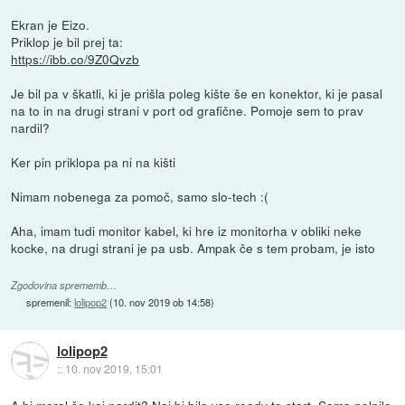
Ekran je Eizo.
Priklop je bil prej ta:
https://ibb.co/9Z0Qvzb
Je bil pa v škatli, ki je prišla poleg kište še en konektor, ki je pasal
na to in na drugi strani v port od grafične. Pomoje sem to prav
nardil?
Ker pin priklopa pa ni na kišti
Nimam nobenega za pomoč, samo slo-tech :(
Aha, imam tudi monitor kabel, ki hre iz monitorha v obliki neke
kocke, na drugi strani je pa usb. Ampak če s tem probam, je isto
Zgodovina sprememb…
spremenil:
lolipop2
(
10. nov 2019 ob 14:58
)
lolipop2
::
10. nov 2019, 15:01