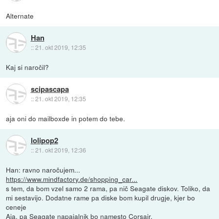
Alternate
Han
::
21. okt 2019, 12:35
Kaj si naročil?
scipascapa
::
21. okt 2019, 12:35
aja oni do mailboxde in potem do tebe.
lolipop2
::
21. okt 2019, 12:36
Han: ravno naročujem...
https://www.mindfactory.de/shopping_car...
s tem, da bom vzel samo 2 rama, pa nič Seagate diskov. Toliko, da
mi sestavijo. Dodatne rame pa diske bom kupil drugje, kjer bo
ceneje
Aja, pa Seagate napajalnik bo namesto Corsair.