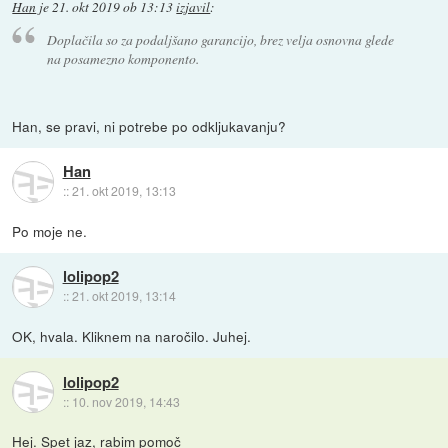
Han
je
21. okt 2019 ob 13:13
izjavil
:
Doplačila so za podaljšano garancijo, brez velja osnovna glede
na posamezno komponento.
Han, se pravi, ni potrebe po odkljukavanju?
Han
::
21. okt 2019, 13:13
Po moje ne.
lolipop2
::
21. okt 2019, 13:14
OK, hvala. Kliknem na naročilo. Juhej.
lolipop2
::
10. nov 2019, 14:43
Hej. Spet jaz, rabim pomoč