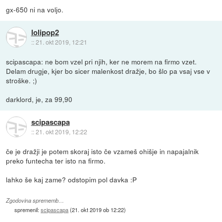
gx-650 ni na voljo.
lolipop2
::
21. okt 2019, 12:21
scipascapa: ne bom vzel pri njih, ker ne morem na firmo vzet.
Delam drugje, kjer bo sicer malenkost dražje, bo šlo pa vsaj vse v
stroške. ;)
darklord, je, za 99,90
scipascapa
::
21. okt 2019, 12:22
če je dražji je potem skoraj isto če vzameš ohišje in napajalnik
preko funtecha ter isto na firmo.
lahko še kaj zame? odstopim pol davka :P
Zgodovina sprememb…
spremenil:
scipascapa
(
21. okt 2019 ob 12:22
)