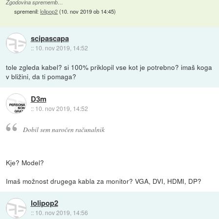
Zgodovina sprememb…
spremenil:
lolipop2
(
10. nov 2019 ob 14:45
)
scipascapa
::
10. nov 2019, 14:52
tole zgleda kabel? si 100% priklopil vse kot je potrebno? imaš koga
v bližini, da ti pomaga?
D3m
::
10. nov 2019, 14:52
Dobil sem naročen računalnik
Kje? Model?
Imaš možnost drugega kabla za monitor? VGA, DVI, HDMI, DP?
lolipop2
::
10. nov 2019, 14:56