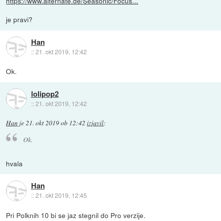
https://www.alternate.de/Seasonic/Focus...
je pravi?
Han
::
21. okt 2019, 12:42
Ok.
lolipop2
::
21. okt 2019, 12:42
Han
je
21. okt 2019 ob 12:42
izjavil
:
Ok.
hvala
Han
::
21. okt 2019, 12:45
Pri Polknih 10 bi se jaz stegnil do Pro verzije.