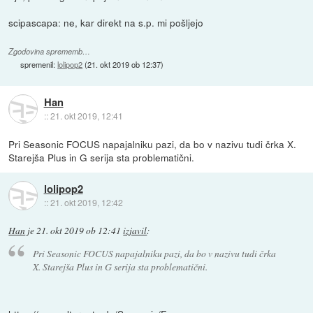
scipascapa: ne, kar direkt na s.p. mi pošljejo
Zgodovina sprememb…
spremenil:
lolipop2
(
21. okt 2019 ob 12:37
)
Han
::
21. okt 2019, 12:41
Pri Seasonic FOCUS napajalniku pazi, da bo v nazivu tudi črka X.
Starejša Plus in G serija sta problematični.
lolipop2
::
21. okt 2019, 12:42
Han
je
21. okt 2019 ob 12:41
izjavil
:
Pri Seasonic FOCUS napajalniku pazi, da bo v nazivu tudi črka
X. Starejša Plus in G serija sta problematični.