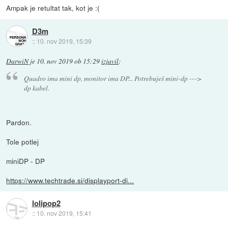
Ampak je retultat tak, kot je :(
D3m
::
10. nov 2019, 15:39
DarwiN
je
10. nov 2019 ob 15:29
izjavil
:
Quadro ima mini dp, monitor ima DP... Potrebuješ mini-dp --->
dp kabel.
Pardon.
Tole potlej
miniDP - DP
https://www.techtrade.si/displayport-di...
lolipop2
::
10. nov 2019, 15:41