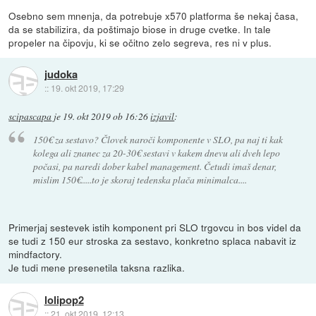
Osebno sem mnenja, da potrebuje x570 platforma še nekaj časa,
da se stabilizira, da poštimajo biose in druge cvetke. In tale
propeler na čipovju, ki se očitno zelo segreva, res ni v plus.
judoka
::
19. okt 2019, 17:29
scipascapa
je
19. okt 2019 ob 16:26
izjavil
:
150€ za sestavo? Človek naroči komponente v SLO, pa naj ti kak
kolega ali znanec za 20-30€ sestavi v kakem dnevu ali dveh lepo
počasi, pa naredi dober kabel management. Četudi imaš denar,
mislim 150€.....to je skoraj tedenska plača minimalca....
Primerjaj sestevek istih komponent pri SLO trgovcu in bos videl da
se tudi z 150 eur stroska za sestavo, konkretno splaca nabavit iz
mindfactory.
Je tudi mene presenetila taksna razlika.
lolipop2
::
21. okt 2019, 12:13