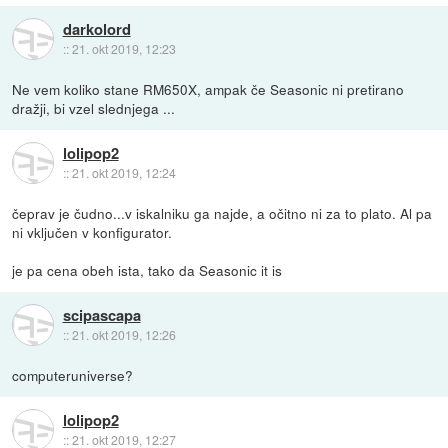
darkolord
::
21. okt 2019, 12:23
Ne vem koliko stane RM650X, ampak če Seasonic ni pretirano
dražji, bi vzel slednjega ...
lolipop2
::
21. okt 2019, 12:24
čeprav je čudno...v iskalniku ga najde, a očitno ni za to plato. Al pa
ni vključen v konfigurator.
je pa cena obeh ista, tako da Seasonic it is
scipascapa
::
21. okt 2019, 12:26
computeruniverse?
lolipop2
::
21. okt 2019, 12:27