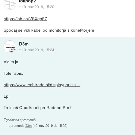
lolipop2
::
10. nov 2019, 15:20
https://ibb.co/VSXqq57
Spodaj se vidi kabel od monitorja s konektorjem
D3m
::
10. nov 2019, 15:24
Vidim ja.
Tole rabiš.
https://www.techtrade.si/displayport-mi...
Lp.
To imaš Quadro ali pa Radeon Pro?
Zgodovina sprememb…
spremenil:
D3m
(
10. nov 2019 ob 15:25
)