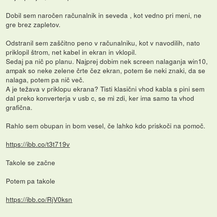
Dobil sem naročen računalnik in seveda , kot vedno pri meni, ne
gre brez zapletov.
Odstranil sem zaščitno peno v računalniku, kot v navodilih, nato
priklopil štrom, net kabel in ekran in vklopil.
Sedaj pa nič po planu. Najprej dobim nek screen nalaganja win10,
ampak so neke zelene črte čez ekran, potem še neki znaki, da se
nalaga, potem pa nič več.
A je težava v priklopu ekrana? Tisti klasični vhod kabla s pini sem
dal preko konverterja v usb c, se mi zdi, ker ima samo ta vhod
grafična.
Rahlo sem obupan in bom vesel, če lahko kdo priskoči na pomoč.
https://ibb.co/t3t719v
Takole se začne
Potem pa takole
https://ibb.co/RjV0ksn