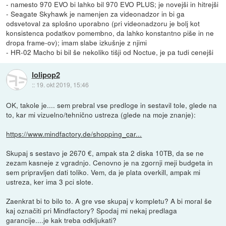
- namesto 970 EVO bi lahko bil 970 EVO PLUS; je novejši in hitrejši
- Seagate Skyhawk je namenjen za videonadzor in bi ga
odsvetoval za splošno uporabno (pri videonadzoru je bolj kot
konsistenca podatkov pomembno, da lahko konstantno piše in ne
dropa frame-ov); imam slabe izkušnje z njimi
- HR-02 Macho bi bil še nekoliko tišji od Noctue, je pa tudi cenejši
lolipop2
::
19. okt 2019, 15:46
OK, takole je.... sem prebral vse predloge in sestavil tole, glede na
to, kar mi vizuelno/tehnično ustreza (glede na moje znanje):
https://www.mindfactory.de/shopping_car...
Skupaj s sestavo je 2670 €, ampak sta 2 diska 10TB, da se ne
zezam kasneje z vgradnjo. Cenovno je na zgornji meji budgeta in
sem pripravljen dati toliko. Vem, da je plata overkill, ampak mi
ustreza, ker ima 3 pci slote.
Zaenkrat bi to bilo to. A gre vse skupaj v kompletu? A bi moral še
kaj označiti pri Mindfactory? Spodaj mi nekaj predlaga
garancije....je kak treba odkljukati?