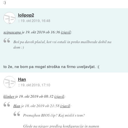
:)
lolipop2
::
19. okt 2019, 16:48
scipascapa
je
19. okt 2019 ob 16:36
izjavil
:
Boš pa davek plačal, kot vsi ostali in preko mailboxde dobil na
dom :)
to že, ne bom pa mogel stroška na firmo uveljavljat. :(
Han
::
19. okt 2019, 17:10
klinker
je
19. okt 2019 ob 08:32
izjavil
:
Han
je
18. okt 2019 ob 21:58
izjavil
:
Premajhen BIOS čip? Kaj misliš s tem?
Glede na njegov predlog konfiguracije in namen