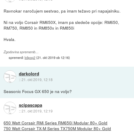
Ravnokar naročujem sestvao, pa imam težavo pri napajalniku.
Ni na voljo Corsair RM650X, imam pa sledeče opcije: RM650,
RM750, RM850 in RM850x in RM850i
Hvala.
Zgodovina sprememb…
spremenil:
lolipop2
(
21. okt 2019 ob 12:16
)
darkolord
::
21. okt 2019, 12:18
Seasonic Focus GX 650 je na voljo?
scipascapa
::
21. okt 2019, 12:19
650 Watt Corsair RMi Series RM650i Modular 80+ Gold
750 Watt Corsair TX-M Series TX750M Modular 80+ Gold