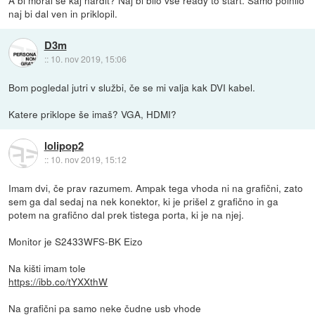
A bi moral še kaj nardit? Naj bi bilo vse ready to start. Samo polnilo
naj bi dal ven in priklopil.
D3m
::
10. nov 2019, 15:06
Bom pogledal jutri v službi, če se mi valja kak DVI kabel.
Katere priklope še imaš? VGA, HDMI?
lolipop2
::
10. nov 2019, 15:12
Imam dvi, če prav razumem. Ampak tega vhoda ni na grafični, zato
sem ga dal sedaj na nek konektor, ki je prišel z grafično in ga
potem na grafično dal prek tistega porta, ki je na njej.
Monitor je S2433WFS-BK Eizo
Na kišti imam tole
https://ibb.co/tYXXthW
Na grafični pa samo neke čudne usb vhode