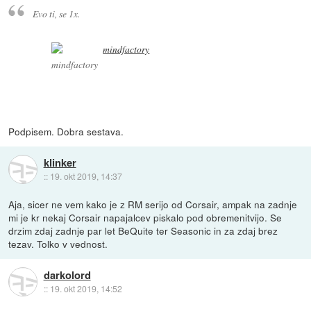
Evo ti, se 1x.
mindfactory
Podpisem. Dobra sestava.
klinker
::
19. okt 2019, 14:37
Aja, sicer ne vem kako je z RM serijo od Corsair, ampak na zadnje
mi je kr nekaj Corsair napajalcev piskalo pod obremenitvijo. Se
drzim zdaj zadnje par let BeQuite ter Seasonic in za zdaj brez
tezav. Tolko v vednost.
darkolord
::
19. okt 2019, 14:52