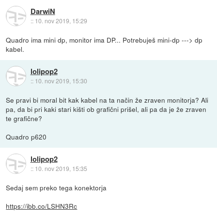
DarwiN
::
10. nov 2019, 15:29
Quadro ima mini dp, monitor ima DP... Potrebuješ mini-dp ---> dp
kabel.
lolipop2
::
10. nov 2019, 15:30
Se pravi bi moral bit kak kabel na ta način že zraven monitorja? Ali
pa, da bi pri kaki stari kišti ob grafični prišel, ali pa da je že zraven
te grafične?
Quadro p620
lolipop2
::
10. nov 2019, 15:35
Sedaj sem preko tega konektorja
https://ibb.co/LSHN3Rc