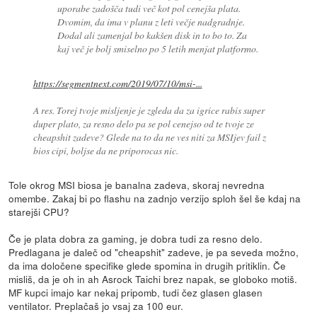
uporabe zadošča tudi več kot pol cenejša plata.
Dvomim, da ima v planu z leti večje nadgradnje.
Dodal ali zamenjal bo kakšen disk in to bo to. Za
kaj več je bolj smiselno po 5 letih menjat platformo.
https://segmentnext.com/2019/07/10/msi-...
A res. Torej tvoje misljenje je zgleda da za igrice rabis super
duper plato, za resno delo pa se pol cenejso od te tvoje ze
cheapshit zadeve? Glede na to da ne ves niti za MSIjev fail z
bios cipi, boljse da ne priporocas nic.
Tole okrog MSI biosa je banalna zadeva, skoraj nevredna
omembe. Zakaj bi po flashu na zadnjo verzijo sploh šel še kdaj na
starejši CPU?
Če je plata dobra za gaming, je dobra tudi za resno delo.
Predlagana je daleč od "cheapshit" zadeve, je pa seveda možno,
da ima določene specifike glede spomina in drugih pritiklin. Če
misliš, da je oh in ah Asrock Taichi brez napak, se globoko motiš.
MF kupci imajo kar nekaj pripomb, tudi čez glasen glasen
ventilator. Preplačaš jo vsaj za 100 eur.