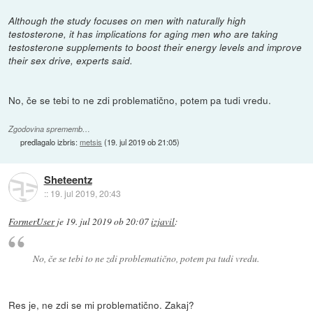
Although the study focuses on men with naturally high
testosterone, it has implications for aging men who are taking
testosterone supplements to boost their energy levels and improve
their sex drive, experts said.
No, če se tebi to ne zdi problematično, potem pa tudi vredu.
Zgodovina sprememb…
predlagalo izbris:
metsis
(
19. jul 2019 ob 21:05
)
Sheteentz
::
19. jul 2019, 20:43
FormerUser
je
19. jul 2019 ob 20:07
izjavil
:
No, če se tebi to ne zdi problematično, potem pa tudi vredu.
Res je, ne zdi se mi problematično. Zakaj?