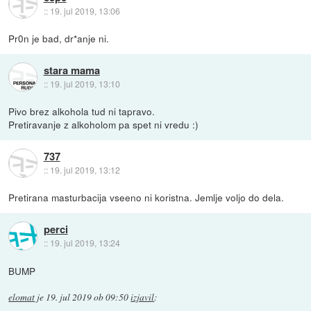
::
19. jul 2019, 13:06
Pr0n je bad, dr*anje ni.
stara mama
::
19. jul 2019, 13:10
Pivo brez alkohola tud ni tapravo.
Pretiravanje z alkoholom pa spet ni vredu :)
737
::
19. jul 2019, 13:12
Pretirana masturbacija vseeno ni koristna. Jemlje voljo do dela.
perci
::
19. jul 2019, 13:24
BUMP
elomat
je
19. jul 2019 ob 09:50
izjavil
: