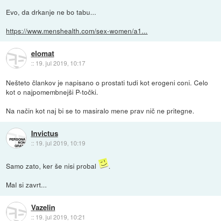
Evo, da drkanje ne bo tabu...
https://www.menshealth.com/sex-women/a1...
elomat
::
19. jul 2019, 10:17
Nešteto člankov je napisano o prostati tudi kot erogeni coni. Celo
kot o najpomembnejši P-točki.
Na način kot naj bi se to masiralo mene prav nič ne pritegne.
Invictus
::
19. jul 2019, 10:19
Samo zato, ker še nisi probal
.
Mal si zavrt...
Vazelin
::
19. jul 2019, 10:21