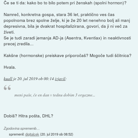
Če se ti da: kako bo to bilo potem pri ženskah (spolni hormon)?
Namreč, konkretna gospa, stara 36 let, praktično ves čas
popolnoma brez spolne želje, ki je že 20 let nenehno bolj ali manj
depresivna, bila je dvakrat hospitalizirana, govori, da ji ni več za
živeti.
Se je tudi zaradi jemanja AD-ja (Asentra, Kventiax) in neaktivnosti
precej zredila...
Kakšne (hormonske) preiskave priporočaš? Mogoče tudi ščitnica?
Hvala.
kuall
je
20. jul 2019 ob 00:14
izjavil
:
meni paše, če en dan v tednu dobim 3 orgazme...
Dobiš? Hitra pošta, DHL?
Zgodovina sprememb…
spremenil:
digitalcek
(
20. jul 2019 ob 08:52
)