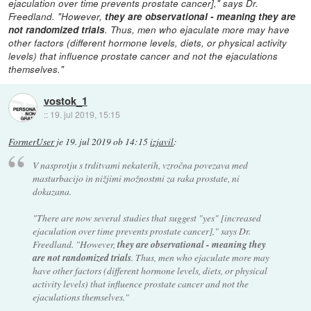
ejaculation over time prevents prostate cancer]," says Dr.
Freedland. "However,
they are observational - meaning they are
not randomized trials
. Thus, men who ejaculate more may have
other factors (different hormone levels, diets, or physical activity
levels) that influence prostate cancer and not the ejaculations
themselves."
vostok_1
::
19. jul 2019, 15:15
FormerUser
je
19. jul 2019 ob 14:15
izjavil
:
V nasprotju s trditvami nekaterih, vzročna povezava med
masturbacijo in nižjimi možnostmi za raka prostate, ni
dokazana.
"There are now several studies that suggest "yes" [increased
ejaculation over time prevents prostate cancer]," says Dr.
Freedland. "However,
they are observational - meaning they
are not randomized trials
. Thus, men who ejaculate more may
have other factors (different hormone levels, diets, or physical
activity levels) that influence prostate cancer and not the
ejaculations themselves."