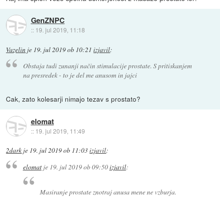
GenZNPC
::
19. jul 2019, 11:18
Vazelin
je
19. jul 2019 ob 10:21
izjavil
:
Obstaja tudi zunanji način stimulacije prostate. S pritiskanjem
na presredek - to je del me anusom in jajci
Cak, zato kolesarji nimajo tezav s prostato?
elomat
::
19. jul 2019, 11:49
2dark
je
19. jul 2019 ob 11:03
izjavil
:
elomat
je
19. jul 2019 ob 09:50
izjavil
:
Masiranje prostate znotraj anusa mene ne vzburja.