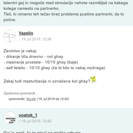
latentni gej in mogoče med stmulacijo nehote razmišljaš na kakega
kolega namesto na partnerko.
Tisti, ki nimamo teh težav brez problema pustimo partnerki, da to
počne.
Vazelin
::
19. jul 2019, 12:38
Zanimivo je nekaj:
- drkanje tiča dnevno - not ghay
- masiranje prostate - 10/10 ghay (baje)
- self felatio - 10/10 ghay (če bi bilo to nekaj možnega)
Zakaj tudi masturbacija ni označena kot ghay?
Zgodovina sprememb…
spremenilo:
Vazelin
(
19. jul 2019 ob 12:40
)
vostok_1
::
19. jul 2019, 12:43
Gej je zgolj, če te misel na moške vzburja.