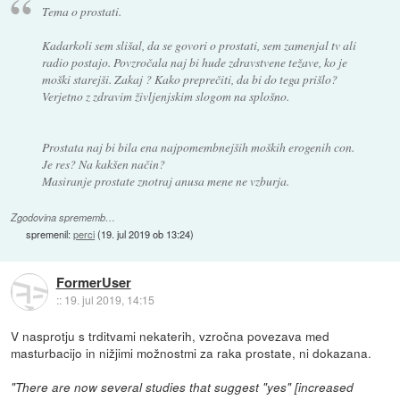
Tema o prostati.
Kadarkoli sem slišal, da se govori o prostati, sem zamenjal tv ali
radio postajo. Povzročala naj bi hude zdravstvene težave, ko je
moški starejši. Zakaj ? Kako preprečiti, da bi do tega prišlo?
Verjetno z zdravim življenjskim slogom na splošno.
Prostata naj bi bila ena najpomembnejših moških erogenih con.
Je res? Na kakšen način?
Masiranje prostate znotraj anusa mene ne vzburja.
Zgodovina sprememb…
spremenil:
perci
(
19. jul 2019 ob 13:24
)
FormerUser
::
19. jul 2019, 14:15
V nasprotju s trditvami nekaterih, vzročna povezava med
masturbacijo in nižjimi možnostmi za raka prostate, ni dokazana.
"There are now several studies that suggest "yes" [increased