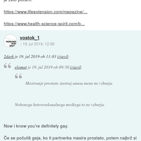
https://www.lifeextension.com/magazine/...
https://www.health-science-spirit.com/b...
vostok_1
::
19. jul 2019, 12:36
2dark
je
19. jul 2019 ob 11:03
izjavil
:
elomat
je
19. jul 2019 ob 09:50
izjavil
:
Masiranje prostate znotraj anusa mene ne vzburja.
Nobenega heteroseksualnega moškega to ne vzburja.
Now i know you're definitely gay.
Če se počutiš geja, ko ti partnerka masira prostato, potem najbrž si