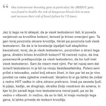
One testosterone-boosting gene in particular, the JMJD1C gene,
was found to double the risk of dangerous blood clots in men
and increase their risk of heart failure by 7.8 times.
Jaz iz tega ne bi sklepal, da je visok testosteron tisti, ki poveča
verjetnost za krvožilne bolezni, temveč je krivec omenjeni gen. Ta
gen torej povzroča okvare krvožilja, hkrati pa povzroča tudi visok
testosteron. Se da iz te korelacije izpeljati tudi eksplicitno
kavzalnost, torej, da je visok testosteron, povzročen s strani tega
gena, direktni krivec krvožilnih bolezni? Ni namreč nujno, da ima
posameznik predispozicije za visok testosteron, da bo tudi imel
visok testosteron. Sam že nisem med njimi. Par let nazaj sem dal
izmerit testosteron in je bil na nivoju šestdesetletnika. Potem sem
pričel s telovadbo, začel bolj zdravo živet, in čez par let se je nivo
povišal na neke zgledne vrednosti. Verjetno bi si ga lahko še zvišal
z redno HIIT vadbo in ultra zdravo prehrano. Imaš pa seveda ljudi,
ki pijejo, kadijo, se drogirajo, skratka živijo nezdravo do amena, in
kjer bi jim zaradi tega nivo testosterona moral pasti, pa so še
vedno v višavah. In možno, da so to tisti, ki imajo mutacijo tega
gena, ki lahko privede do bolezni krvožilja.