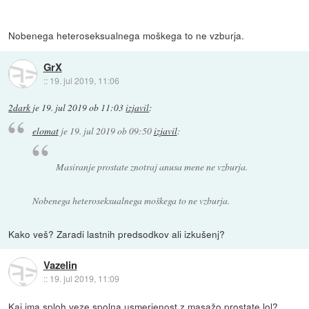
Nobenega heteroseksualnega moškega to ne vzburja.
GrX
::
19. jul 2019, 11:06
2dark
je
19. jul 2019 ob 11:03
izjavil
:
elomat
je
19. jul 2019 ob 09:50
izjavil
:
Masiranje prostate znotraj anusa mene ne vzburja.
Nobenega heteroseksualnega moškega to ne vzburja.
Kako veš? Zaradi lastnih predsodkov ali izkušenj?
Vazelin
::
19. jul 2019, 11:09
Kaj ima sploh veze spolna usmerjenost z masažo prostate lol?