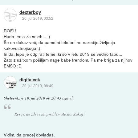
dexterboy
::
20. jul 2019, 03:52
ROFL!
Huda tema za smeh... :)
Še en dokaz več, da pametni telefoni ne naredijo življenja
kakovostnejšega ;)
In da, lepo je odpirati teme, ki so v letu 2019 še vedno tabu...
Zato z užitkom pošiljam nage babe frendom. Pa me briga za njihov
EMŠO :D
digitalcek
::
20. jul 2019, 08:49
Sheteentz
je
19. jul 2019 ob 20:43
izjavil
:
Res je, ne zdi se mi problematično. Zakaj?
Vidim, da precej obvladaš.