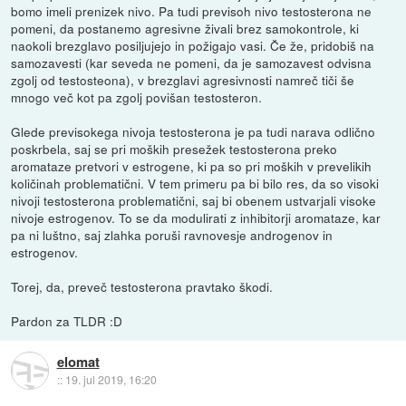
bomo imeli prenizek nivo. Pa tudi previsoh nivo testosterona ne
pomeni, da postanemo agresivne živali brez samokontrole, ki
naokoli brezglavo posiljujejo in požigajo vasi. Če že, pridobiš na
samozavesti (kar seveda ne pomeni, da je samozavest odvisna
zgolj od testosteona), v brezglavi agresivnosti namreč tiči še
mnogo več kot pa zgolj povišan testosteron.
Glede previsokega nivoja testosterona je pa tudi narava odlično
poskrbela, saj se pri moških presežek testosterona preko
aromataze pretvori v estrogene, ki pa so pri moških v prevelikih
količinah problematični. V tem primeru pa bi bilo res, da so visoki
nivoji testosterona problematični, saj bi obenem ustvarjali visoke
nivoje estrogenov. To se da modulirati z inhibitorji aromataze, kar
pa ni luštno, saj zlahka poruši ravnovesje androgenov in
estrogenov.
Torej, da, preveč testosterona pravtako škodi.
Pardon za TLDR :D
elomat
::
19. jul 2019, 16:20