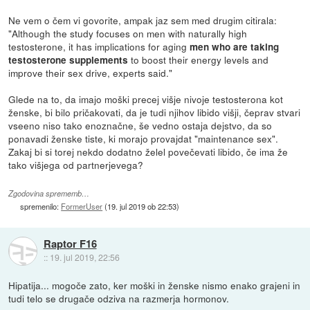
Ne vem o čem vi govorite, ampak jaz sem med drugim citirala:
"Although the study focuses on men with naturally high
testosterone, it has implications for aging
men who are taking
to boost their energy levels and
testosterone supplements
improve their sex drive, experts said."
Glede na to, da imajo moški precej višje nivoje testosterona kot
ženske, bi bilo pričakovati, da je tudi njihov libido višji, čeprav stvari
vseeno niso tako enoznačne, še vedno ostaja dejstvo, da so
ponavadi ženske tiste, ki morajo provajdat "maintenance sex".
Zakaj bi si torej nekdo dodatno želel povečevati libido, če ima že
tako višjega od partnerjevega?
Zgodovina sprememb…
spremenilo:
FormerUser
(
19. jul 2019 ob 22:53
)
Raptor F16
::
19. jul 2019, 22:56
Hipatija... mogoče zato, ker moški in ženske nismo enako grajeni in
tudi telo se drugače odziva na razmerja hormonov.