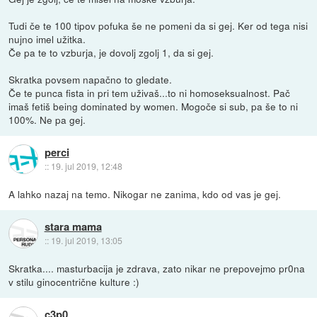
Tudi če te 100 tipov pofuka še ne pomeni da si gej. Ker od tega nisi
nujno imel užitka.
Če pa te to vzburja, je dovolj zgolj 1, da si gej.
Skratka povsem napačno to gledate.
Če te punca fista in pri tem uživaš...to ni homoseksualnost. Pač
imaš fetiš being dominated by women. Mogoče si sub, pa še to ni
100%. Ne pa gej.
perci
::
19. jul 2019, 12:48
A lahko nazaj na temo. Nikogar ne zanima, kdo od vas je gej.
stara mama
::
19. jul 2019, 13:05
Skratka.... masturbacija je zdrava, zato nikar ne prepovejmo pr0na
v stilu ginocentrične kulture :)
c3p0