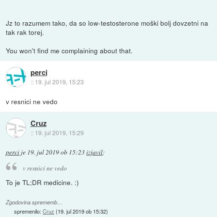
Jz to razumem tako, da so low-testosterone moški bolj dovzetni na
tak rak torej.
You won't find me complaining about that.
perci
::
19. jul 2019, 15:23
v resnici ne vedo
Cruz
::
19. jul 2019, 15:29
perci
je
19. jul 2019 ob 15:23
izjavil
:
v resnici ne vedo
To je TL;DR medicine. :)
Zgodovina sprememb…
spremenilo:
Cruz
(
19. jul 2019 ob 15:32
)