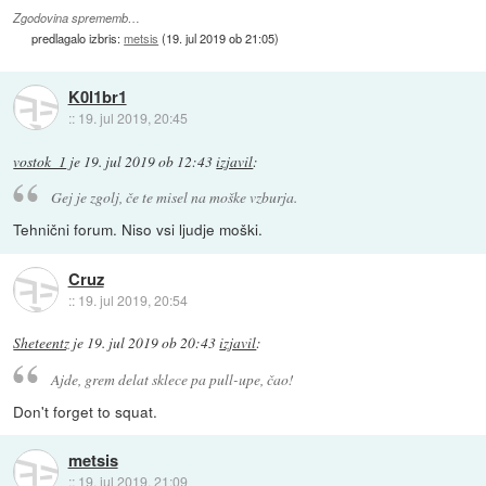
Zgodovina sprememb…
predlagalo izbris:
metsis
(
19. jul 2019 ob 21:05
)
K0l1br1
::
19. jul 2019, 20:45
vostok_1
je
19. jul 2019 ob 12:43
izjavil
:
Gej je zgolj, če te misel na moške vzburja.
Tehnični forum. Niso vsi ljudje moški.
Cruz
::
19. jul 2019, 20:54
Sheteentz
je
19. jul 2019 ob 20:43
izjavil
:
Ajde, grem delat sklece pa pull-upe, čao!
Don't forget to squat.
metsis
::
19. jul 2019, 21:09