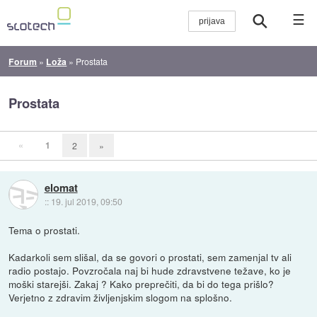
☰
Forum
»
Loža
»
Prostata
Prostata
«
1
2
»
elomat
::
19. jul 2019, 09:50
Tema o prostati.
Kadarkoli sem slišal, da se govori o prostati, sem zamenjal tv ali
radio postajo. Povzročala naj bi hude zdravstvene težave, ko je
moški starejši. Zakaj ? Kako preprečiti, da bi do tega prišlo?
Verjetno z zdravim življenjskim slogom na splošno.