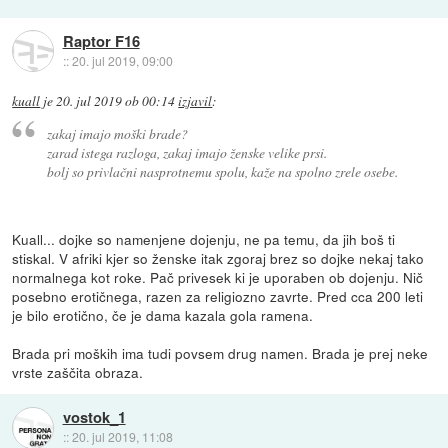
Raptor F16
::
20. jul 2019, 09:00
kuall
je
20. jul 2019 ob 00:14
izjavil
:
zakaj imajo moški brade?
zarad istega razloga, zakaj imajo ženske velike prsi.
bolj so privlačni nasprotnemu spolu, kaže na spolno zrele osebe.
Kuall... dojke so namenjene dojenju, ne pa temu, da jih boš ti
stiskal. V afriki kjer so ženske itak zgoraj brez so dojke nekaj tako
normalnega kot roke. Pač privesek ki je uporaben ob dojenju. Nič
posebno erotičnega, razen za religiozno zavrte. Pred cca 200 leti
je bilo erotično, če je dama kazala gola ramena.
Brada pri moških ima tudi povsem drug namen. Brada je prej neke
vrste zaščita obraza.
vostok_1
::
20. jul 2019, 11:08