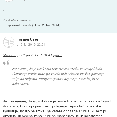
.
Zgodovina sprememb…
spremenilo:
metsis
(
19. jul 2019 ob 21:09
)
FormerUser
::
19. jul 2019, 22:01
Sheteentz
je
19. jul 2019 ob 20:43
izjavil
:
Jaz menim, da je visok nivo testosterona vredu. Povečuje libido
(kar imajo ženske rade, pa seveda tudi nekateri moški), povečuje
voljo do življenja, znižuje verjetnost depresije, pa še kaj bi se
dalo naštet.
Jaz pa menim, da ni, sploh če je posledica jemanja testosteronskih
dodatkov, ki služijo predvsem polnjenju žepov farmacevtske
industrije, nosijo pa rizike, na katere opozarja študija, ki sem jo
omenila. In večina žensk tudi ne mara tipov, ki jih konstantno