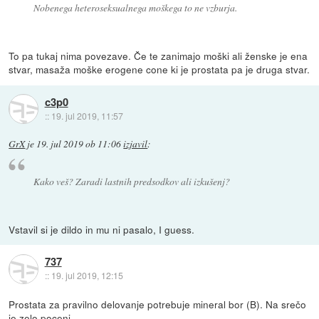
Nobenega heteroseksualnega moškega to ne vzburja.
To pa tukaj nima povezave. Če te zanimajo moški ali ženske je ena
stvar, masaža moške erogene cone ki je prostata pa je druga stvar.
c3p0
::
19. jul 2019, 11:57
GrX
je
19. jul 2019 ob 11:06
izjavil
:
Kako veš? Zaradi lastnih predsodkov ali izkušenj?
Vstavil si je dildo in mu ni pasalo, I guess.
737
::
19. jul 2019, 12:15
Prostata za pravilno delovanje potrebuje mineral bor (B). Na srečo
je zelo poceni.