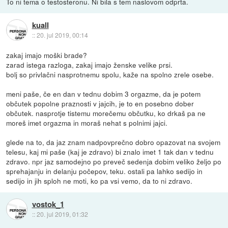
To ni tema o testosteronu. Ni bila s tem naslovom odprta.
kuall
::
20. jul 2019, 00:14
zakaj imajo moški brade?
zarad istega razloga, zakaj imajo ženske velike prsi.
bolj so privlačni nasprotnemu spolu, kaže na spolno zrele osebe.
meni paše, če en dan v tednu dobim 3 orgazme, da je potem
občutek popolne praznosti v jajcih, je to en posebno dober
občutek. nasprotje tistemu morečemu občutku, ko drkaš pa ne
moreš imet orgazma in moraš nehat s polnimi jajci.
glede na to, da jaz znam nadpovprečno dobro opazovat na svojem
telesu, kaj mi paše (kaj je zdravo) bi znalo imet 1 tak dan v tednu
zdravo. npr jaz samodejno po preveč sedenja dobim veliko željo po
sprehajanju in delanju počepov, teku. ostali pa lahko sedijo in
sedijo in jih sploh ne moti, ko pa vsi vemo, da to ni zdravo.
vostok_1
::
20. jul 2019, 01:32