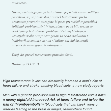
testosteron.
Glede previsokega nivoja testosterona je pa tudi narava odlično
poskrbela, saj se pri moških presežek testosterona preko
aromataze pretvori v estrogene, ki pa so pri moških v prevelikih
količinah problematični. V tem primeru pa bi bilo res, da so
visoki nivoji testosterona problematični, saj bi obenem
ustvarjali visoke nivoje estrogenov. To se da modulirati z
inhibitorji aromataze, kar pa ni luštno, saj zlahka poruši
ravnovesje androgenov in estrogenov.
Torej, da, preveč testosterona pravtako škodi.
Pardon za TLDR :D
High testosterone levels can drastically increase a man's risk of
heart failure and stroke-causing blood clots, a new study reports.
Men with a genetic predisposition to high testosterone levels have
a
nearly eightfold increased risk of heart failure and twice the
risk of thromboembolism
(blood clots that can block veins or
arteries leading to the brain or lungs), researchers found.