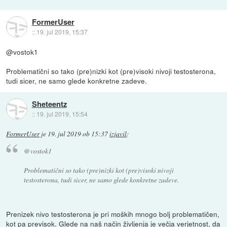
FormerUser
::
19. jul 2019, 15:37
@vostok1
Problematični so tako (pre)nizki kot (pre)visoki nivoji testosterona,
tudi sicer, ne samo glede konkretne zadeve.
Sheteentz
::
19. jul 2019, 15:54
FormerUser
je
19. jul 2019 ob 15:37
izjavil
:
@vostok1
Problematični so tako (pre)nizki kot (pre)visoki nivoji
testosterona, tudi sicer, ne samo glede konkretne zadeve.
Prenizek nivo testosterona je pri moških mnogo bolj problematičen,
kot pa previsok. Glede na naš način življenja je večja verjetnost, da