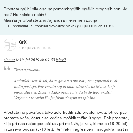
Prostata naj bi bila ena najpomembnejših moških erogenih con. Je
res? Na kakšen način?
Masiranje prostate znotraj anusa mene ne vzburja.
premaknil iz
Problemi človeštva
:
Mavrik
(
20. jul 2019 ob 11:19
)
GrX
::
19. jul 2019, 10:10
elomat
je
19. jul 2019 ob 09:50
izjavil
:
Tema o prostati.
Kadarkoli sem slišal, da se govori o prostati, sem zamenjal tv ali
radio postajo. Povzročala naj bi hude zdravstvene težave, ko je
moški starejši. Zakaj ? Kako preprečiti, da bi do tega prišlo?
Verjetno z zdravim življenjskim slogom na splošno.
Prostata ne povzroča tako zelo hudih zdr. problemov. Z leti se pač
prostata veča, čemur se večina moških težko izogne. Rak prostate,
ki je pri nas najpogostješi rak pri moških, je rak, ki raste (10-20 let)
in zaseva počasi (5-10 let). Ker rak ni agresiven, mnogokrat rast in