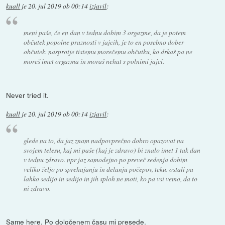
kuall
je
20. jul 2019 ob 00:14
izjavil
:
meni paše, če en dan v tednu dobim 3 orgazme, da je potem
občutek popolne praznosti v jajcih, je to en posebno dober
občutek. nasprotje tistemu morečemu občutku, ko drkaš pa ne
moreš imet orgazma in moraš nehat s polnimi jajci.
Never tried it.
kuall
je
20. jul 2019 ob 00:14
izjavil
:
glede na to, da jaz znam nadpovprečno dobro opazovat na
svojem telesu, kaj mi paše (kaj je zdravo) bi znalo imet 1 tak dan
v tednu zdravo. npr jaz samodejno po preveč sedenja dobim
veliko željo po sprehajanju in delanju počepov, teku. ostali pa
lahko sedijo in sedijo in jih sploh ne moti, ko pa vsi vemo, da to
ni zdravo.
Same here. Po določenem času mi presede.