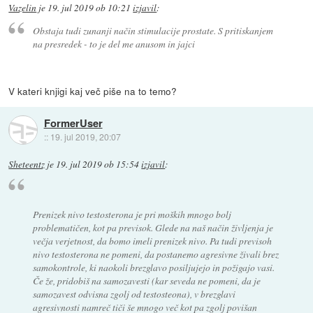
Vazelin
je
19. jul 2019 ob 10:21
izjavil
:
Obstaja tudi zunanji način stimulacije prostate. S pritiskanjem
na presredek - to je del me anusom in jajci
V kateri knjigi kaj več piše na to temo?
FormerUser
::
19. jul 2019, 20:07
Sheteentz
je
19. jul 2019 ob 15:54
izjavil
:
Prenizek nivo testosterona je pri moških mnogo bolj
problematičen, kot pa previsok. Glede na naš način življenja je
večja verjetnost, da bomo imeli prenizek nivo. Pa tudi previsoh
nivo testosterona ne pomeni, da postanemo agresivne živali brez
samokontrole, ki naokoli brezglavo posiljujejo in požigajo vasi.
Če že, pridobiš na samozavesti (kar seveda ne pomeni, da je
samozavest odvisna zgolj od testosteona), v brezglavi
agresivnosti namreč tiči še mnogo več kot pa zgolj povišan