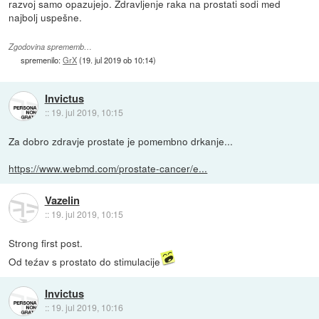
razvoj samo opazujejo. Zdravljenje raka na prostati sodi med
najbolj uspešne.
Zgodovina sprememb…
spremenilo:
GrX
(
19. jul 2019 ob 10:14
)
Invictus
::
19. jul 2019, 10:15
Za dobro zdravje prostate je pomembno drkanje...
https://www.webmd.com/prostate-cancer/e...
Vazelin
::
19. jul 2019, 10:15
Strong first post.
Od teźav s prostato do stimulacije
Invictus
::
19. jul 2019, 10:16