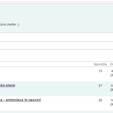
ozno zvečer. :)
Sporočila
O
15
(
sko steno
27
1
(
 - primerjava in nasveti
25
1
(