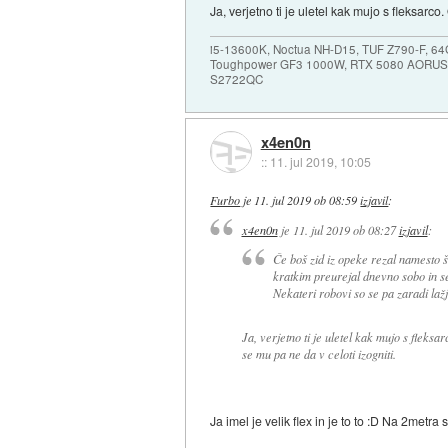
Ja, verjetno ti je uletel kak mujo s fleksarc
i5-13600K, Noctua NH-D15, TUF Z790-F, 
Toughpower GF3 1000W, RTX 5080 AORUS
S2722QC
x4en0n
::
11. jul 2019, 10:05
Furbo
je
11. jul 2019 ob 08:59
izjavil
:
x4en0n
je
11. jul 2019 ob 08:27
izjavil
:
Če boš zid iz opeke rezal namesto 
kratkim preurejal dnevno sobo in s
Nekateri robovi so se pa zaradi laž
Ja, verjetno ti je uletel kak mujo s fleksa
se mu pa ne da v celoti izogniti.
Ja imel je velik flex in je to to :D Na 2metra s