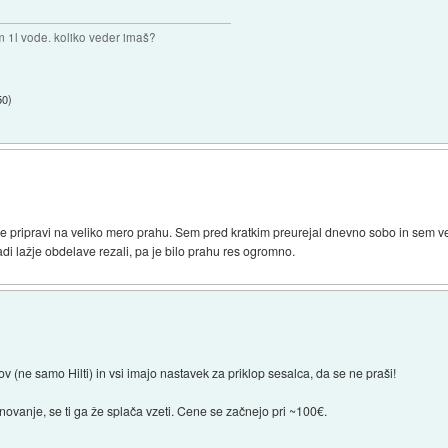
m 1l vode. koliko veder imaš?
50
)
e pripravi na veliko mero prahu. Sem pred kratkim preurejal dnevno sobo in sem ve
di lažje obdelave rezali, pa je bilo prahu res ogromno.
ov (ne samo Hilti) in vsi imajo nastavek za priklop sesalca, da se ne praši!
tanovanje, se ti ga že splača vzeti. Cene se začnejo pri ~100€.