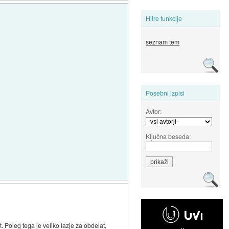
Hitre funkcije
seznam tem
Posebni izpisi
Avtor:
Ključna beseda:
at. Poleg tega je veliko lazje za obdelat,