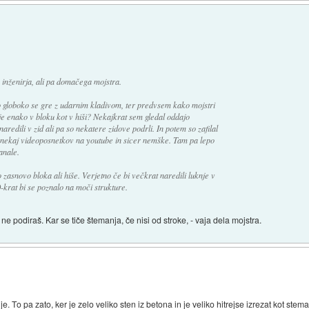
nženirja, ali pa domačega mojstra.
globoko se gre z udarnim kladivom, ter predvsem kako mojstri
 je enako v bloku kot v hiši? Nekajkrat sem gledal oddajo
redili v zid ali pa so nekatere zidove podrli. In potem so zafilal
 nekaj videoposnetkov na youtube in sicer nemške. Tam pa lepo
anale.
asnovo bloka ali hiše. Verjetno če bi večkrat naredili luknje v
10-krat bi se poznalo na moči strukture.
ne podiraš. Kar se tiče štemanja, če nisi od stroke, - vaja dela mojstra.
je. To pa zato, ker je zelo veliko sten iz betona in je veliko hitrejse izrezat kot stem