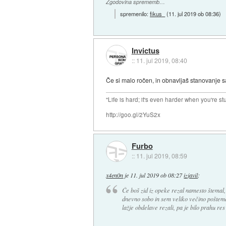
Zgodovina sprememb…
spremenilo:
fikus_
(
11. jul 2019 ob 08:36
)
Invictus
::
11. jul 2019, 08:40
Če si malo ročen, in obnavljaš stanovanje s
"Life is hard; it's even harder when you're st
http://goo.gl/2YuS2x
Furbo
::
11. jul 2019, 08:59
x4en0n
je
11. jul 2019 ob 08:27
izjavil
:
Če boš zid iz opeke rezal namesto štemal
dnevno sobo in sem veliko večino poštema
lažje obdelave rezali, pa je bilo prahu re