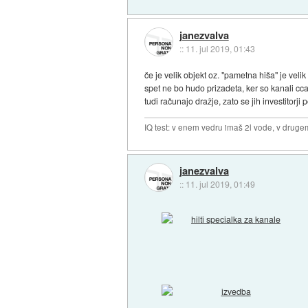
janezvalva
::
11. jul 2019, 01:43
če je velik objekt oz. "pametna hiša" je vel
spet ne bo hudo prizadeta, ker so kanali cca
tudi računajo dražje, zato se jih investitorji
IQ test: v enem vedru imaš 2l vode, v druge
janezvalva
::
11. jul 2019, 01:49