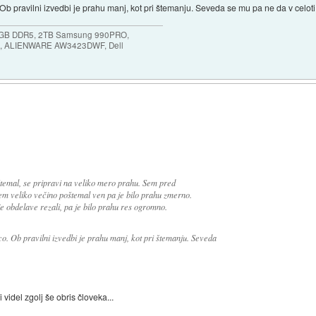
o. Ob pravilni izvedbi je prahu manj, kot pri štemanju. Seveda se mu pa ne da v celoti 
64GB DDR5, 2TB Samsung 990PRO,
, ALIENWARE AW3423DWF, Dell
štemal, se pripravi na veliko mero prahu. Sem pred
em veliko večino poštemal ven pa je bilo prahu zmerno.
je obdelave rezali, pa je bilo prahu res ogromno.
rco. Ob pravilni izvedbi je prahu manj, kot pri štemanju. Seveda
i videl zgolj še obris človeka...