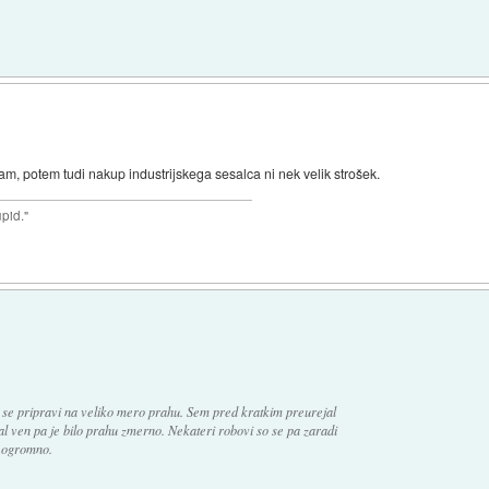
am, potem tudi nakup industrijskega sesalca ni nek velik strošek.
upid."
, se pripravi na veliko mero prahu. Sem pred kratkim preurejal
l ven pa je bilo prahu zmerno. Nekateri robovi so se pa zaradi
s ogromno.