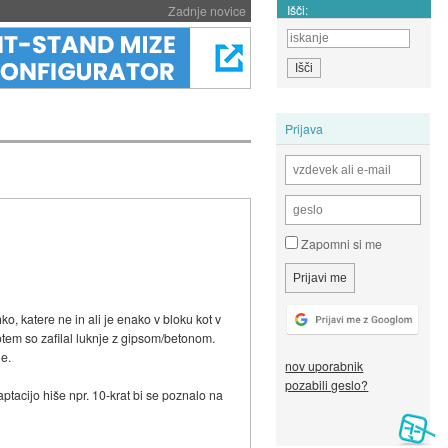
Išči:
Zadnje novice
Prijava
Zapomni si me
, katere ne in ali je enako v bloku kot v
potem so zafilal luknje z gipsom/betonom.
le.
nov uporabnik
pozabili geslo?
aptacijo hiše npr. 10-krat bi se poznalo na