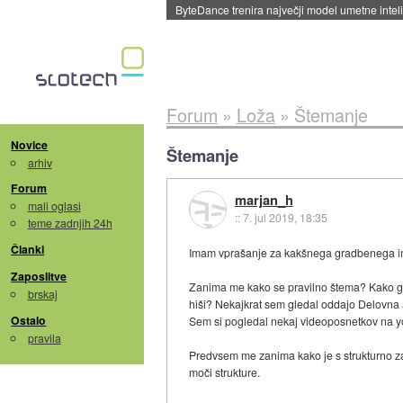
ByteDance trenira največji model umetne intel
Forum
»
Loža
»
Štemanje
Novice
Štemanje
arhiv
Forum
marjan_h
mali oglasi
::
7. jul 2019, 18:35
teme zadnjih 24h
Članki
Imam vprašanje za kakšnega gradbenega inž
Zaposlitve
Zanima me kako se pravilno štema? Kako glob
brskaj
hiši? Nekajkrat sem gledal oddajo Delovna ak
Ostalo
Sem si pogledal nekaj videoposnetkov na yo
pravila
Predvsem me zanima kako je s strukturno zasn
moči strukture.