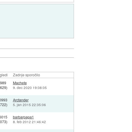
gledi
Zadnje sporočilo
4989
Machete
3629)
9. dec 2020 19:08:05
0993
Arctander
9722)
5. jan 2015 22:35:06
6015
barbarpapa1
9073)
8. feb 2012 21:46:42