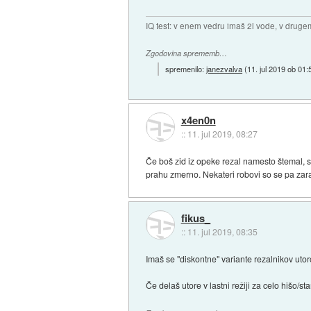
IQ test: v enem vedru imaš 2l vode, v druge
Zgodovina sprememb…
spremenilo:
janezvalva
(
11. jul 2019 ob 01:
x4en0n
::
11. jul 2019, 08:27
Če boš zid iz opeke rezal namesto štemal, s
prahu zmerno. Nekateri robovi so se pa zara
fikus_
::
11. jul 2019, 08:35
Imaš se "diskontne" variante rezalnikov utor
Če delaš utore v lastni režiji za celo hišo/s