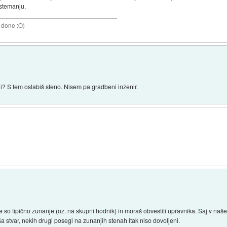
 stemanju.
 done :O)
ni? S tem oslabiš steno. Nisem pa gradbeni inženir.
ene so tipično zunanje (oz. na skupni hodnik) in moraš obvestiti upravnika. Saj v naš
 stvar, nekih drugi posegi na zunanjih stenah itak niso dovoljeni.