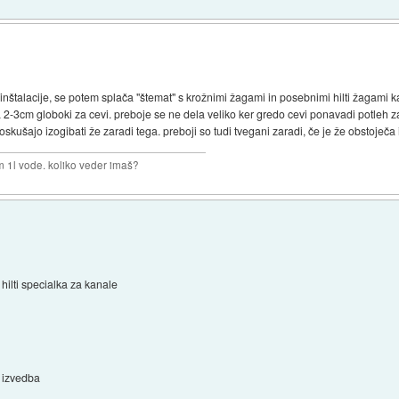
ik inštalacije, se potem splača "štemat" s krožnimi žagami in posebnimi hilti žagami 
 2-3cm globoki za cevi. preboje se ne dela veliko ker gredo cevi ponavadi potleh za
 poskušajo izogibati že zaradi tega. preboji so tudi tvegani zaradi, če je že obstoječa
m 1l vode. koliko veder imaš?
hilti specialka za kanale
izvedba