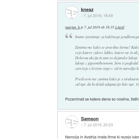
knesz
::
7. jul 2019, 18:49
marjan_h
je
7. jul 2019 ob 18:35
izjavil
:
Imam vprašanje za kakšnega gradbenega i
Zanima me kako se pravilno štema? Kako 
vejo katere zidove lahko, katere ne in ali
Delovna akcija in tam so dejansko luknje na
luknje z gipsom/betonom. Sem si pogledal
zarežejo s krožno žago v zid in naredijo k
Predvsem me zanima kako je s strukturno z
zid npr. da bi delali adaptacijo hiše npr. 
Pozanimaš se katere stene so nosilne, tistih 
Samson
::
7. jul 2019, 20:23
Nemcija in Avstrija imata firme ki rezejo lukn