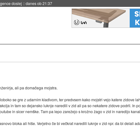
igence doslej
::
danes ob 21:37
enirja, ali pa domačega mojstra.
oko se gre z udarnim kladivom, ter predvsem kako mojstri vejo katere zidove lahko
cija in tam so dejansko luknje naredili v zid ali pa so nekatere zidove podrli. In 
utube in sicer nemške. Tam pa lepo zarežejo s krožno žago v zid in naredijo kana
ovo bloka ali hiše. Verjetno če bi večkrat naredili luknje v zid npr. da bi delali ad