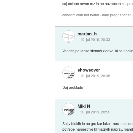
saj ostane raven rez in ne nazobcan kot po
condom.com not found - load pregnant.bat -
marjan_h
::
10. jul 2019, 20:33
Vendar, pa lahko štemaš zidove, ki so nosil
showsover
::
10. jul 2019, 20:38
Daj preklado
Miki N
::
10. jul 2019, 20:55
Saj v blokih to ne gre kar tako - nosilne st
potrebe namestitve klimatskih naprav, manjša