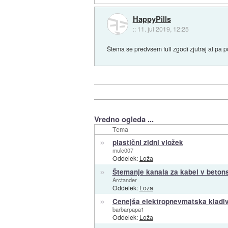
HappyPills
::
11. jul 2019, 12:25
Štema se predvsem full zgodi zjutraj al pa p
Vredno ogleda ...
Tema
»
plastični zidni vložek
mulc007
Oddelek:
Loža
»
Štemanje kanala za kabel v beton
Arctander
Oddelek:
Loža
»
Cenejša elektropnevmatska kladiva
barbarpapa1
Oddelek:
Loža