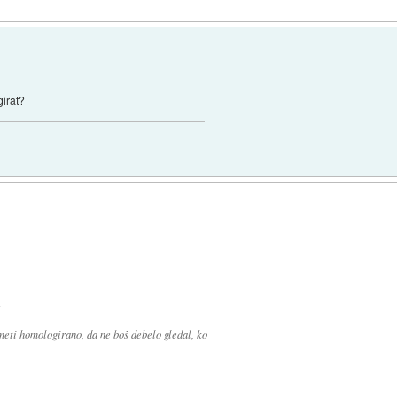
girat?
:
meti homologirano, da ne boš debelo gledal, ko