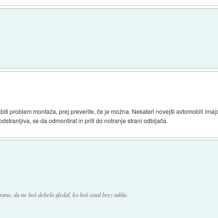
na biti problem montaža, prej preverite, če je možna. Nekateri novejši avtomobili imajo
tranljiva, se da odmontirat in priti do notranje strani odbijača.
no, da ne boš debelo gledal, ko boš ostal brez tablic.