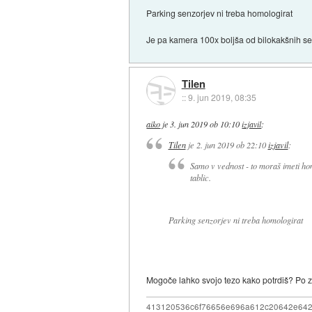
Parking senzorjev ni treba homologirat
Je pa kamera 100x boljša od bilokakšnih s
Tilen
::
9. jun 2019, 08:35
aiko
je
3. jun 2019 ob 10:10
izjavil
:
Tilen
je
2. jun 2019 ob 22:10
izjavil
:
Samo v vednost - to moraš imeti hom
tablic.
Parking senzorjev ni treba homologirat
Mogoče lahko svojo tezo kako potrdiš? Po 
413120536c6f76656e696a612c20642e64