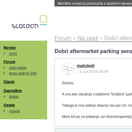
Evropska vesoljska agencija razvija svojo rak
Forum
»
Na cesti
»
Dobri afte
Novice
Dobri aftermarket parking senz
arhiv
Forum
matobeli
mali oglasi
::
2. jun 2019, 20:49
teme zadnjih 24h
Članki
Zdravo,
Zaposlitve
A ima kdo izkušnje z kakšnimi "boljšimi" pa
brskaj
Ostalo
Takega ki ima zadnjo stopnjo res par cm, max
pravila
More bit pa na piskanje, pri straneh(spredaj