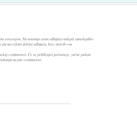
im senzorjem. Na notranjo stran odbijača nalepiš samolepilno
e pa na celotni dolžini odbijača, brez mrtvih con.
nekaj centimetrov. Če se približuješ počasneje, začne piskati
 piskanja na par centimetrov.