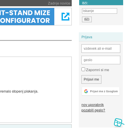
Išči:
Zadnje novice
Prijava
Zapomni si me
premalo stopenj piskanja.
nov uporabnik
pozabili geslo?