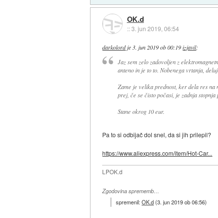
OK.d
::
3. jun 2019, 06:54
darkolord
je
3. jun 2019 ob 00:19
izjavil
:
Jaz sem zelo zadovoljen z elektromagnetn
anteno in je to to. Nobenega vrtanja, deluj
Zame je velika prednost, ker dela res na 
prej, če se čisto počasi, je zadnja stopnja
Stane okrog 10 eur.
Pa to si odbijač dol snel, da si jih prilepil?
https://www.aliexpress.com/item/Hot-Car...
LPOK.d
Zgodovina sprememb…
spremenil:
OK.d
(
3. jun 2019 ob 06:56
)