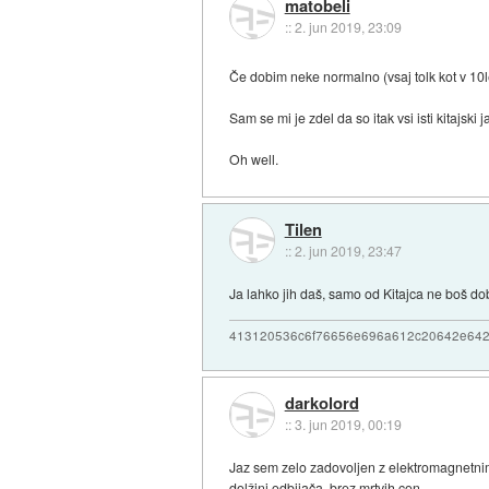
matobeli
::
2. jun 2019, 23:09
Če dobim neke normalno (vsaj tolk kot v 10l
Sam se mi je zdel da so itak vsi isti kitajski j
Oh well.
Tilen
::
2. jun 2019, 23:47
Ja lahko jih daš, samo od Kitajca ne boš dob
413120536c6f76656e696a612c20642e64
darkolord
::
3. jun 2019, 00:19
Jaz sem zelo zadovoljen z elektromagnetnim 
dolžini odbijača, brez mrtvih con.