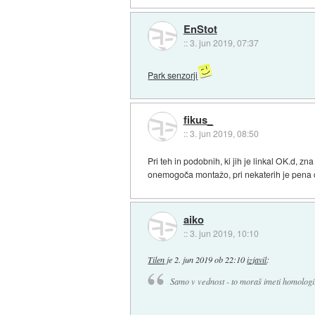
EnStot
::
3. jun 2019, 07:37
Park senzorji
fikus_
::
3. jun 2019, 08:50
Pri teh in podobnih, ki jih je linkal OK.d, z
onemogoča montažo, pri nekaterih je pena ods
aiko
::
3. jun 2019, 10:10
Tilen
je
2. jun 2019 ob 22:10
izjavil
:
Samo v vednost - to moraš imeti homologira