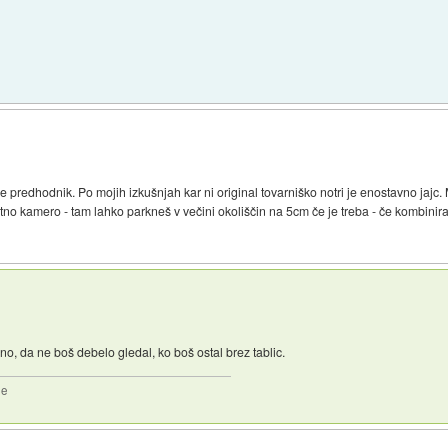
že predhodnik. Po mojih izkušnjah kar ni original tovarniško notri je enostavno jajc. 
tno kamero - tam lahko parkneš v večini okoliščin na 5cm če je treba - če kombinira
o, da ne boš debelo gledal, ko boš ostal brez tablic.
2e