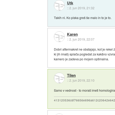
Utk
::
2. jun 2019, 21:32
Takih ni. Ko piska greš še malo in to je to.
Karen
::
2. jun 2019, 22:07
Dobri aftermakret ne obstajajo, kot je rekel 
ki jih imaš) splača pogledat za kakšno vzvra
kamero je zadeva po mojem optimalna.
Tilen
::
2. jun 2019, 22:10
Samo v vednost - to moraš imeti homologiran
413120536c6f76656e696a612c20642e64