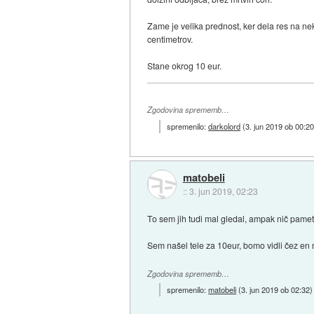
Zame je velika prednost, ker dela res na nek
centimetrov.
Stane okrog 10 eur.
Zgodovina sprememb…
spremenilo:
darkolord
(
3. jun 2019 ob 00:2
matobeli
::
3. jun 2019, 02:23
To sem jih tudi mal gledal, ampak nič pame
Sem našel tele za 10eur, bomo vidli čez en
Zgodovina sprememb…
spremenilo:
matobeli
(
3. jun 2019 ob 02:32
)