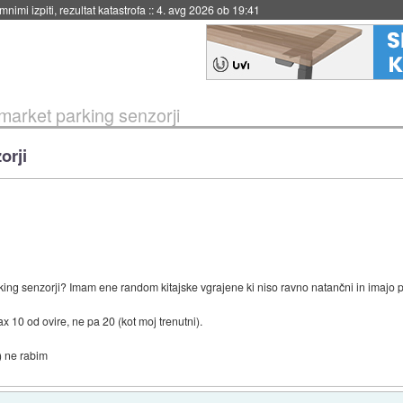
eto za večkratno uporabo
::
4. avg 2026 ob 19:41
rmarket parking senzorji
orji
rking senzorji? Imam ene random kitajske vgrajene ki niso ravno natančni in imajo 
 10 od ovire, ne pa 20 (kot moj trenutni).
) ne rabim