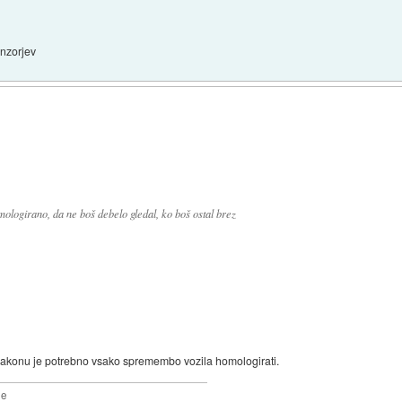
enzorjev
ologirano, da ne boš debelo gledal, ko boš ostal brez
zakonu je potrebno vsako spremembo vozila homologirati.
2e