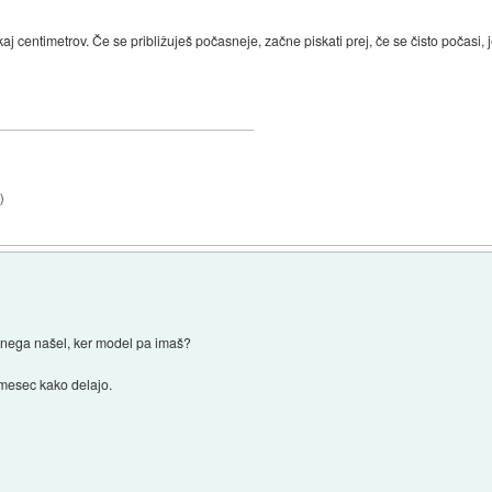
aj centimetrov. Če se približuješ počasneje, začne piskati prej, če se čisto počasi,
0
)
tnega našel, ker model pa imaš?
 mesec kako delajo.