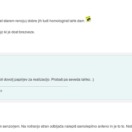
et starem renoju) dobre jih tudi homologirat lahk dam
ajc ki je dost brezveze.
il dovolj papirjev za realizacijo. Probaš pa seveda lahko. :)
2e
senzorjem. Na notranjo stran odbijača nalepiš samolepilno anteno in je to to. Nob