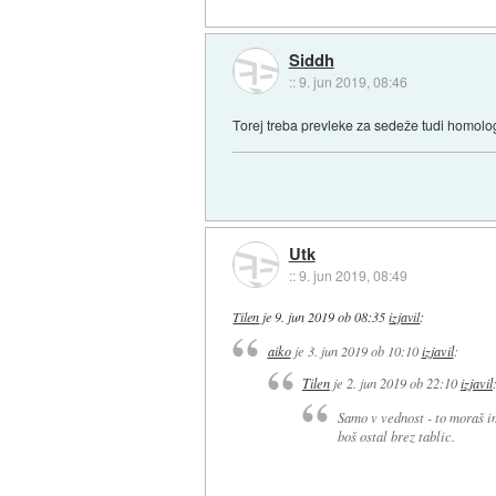
Siddh
::
9. jun 2019, 08:46
Torej treba prevleke za sedeže tudi homolo
Utk
::
9. jun 2019, 08:49
Tilen
je
9. jun 2019 ob 08:35
izjavil
:
aiko
je
3. jun 2019 ob 10:10
izjavil
:
Tilen
je
2. jun 2019 ob 22:10
izjavil
Samo v vednost - to moraš i
boš ostal brez tablic.