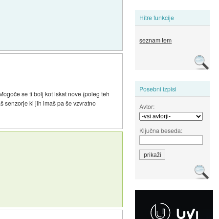
Hitre funkcije
seznam tem
Posebni izpisi
Mogoče se ti bolj kot iskat nove (poleg teh
š senzorje ki jih imaš pa še vzvratno
Avtor:
Ključna beseda: