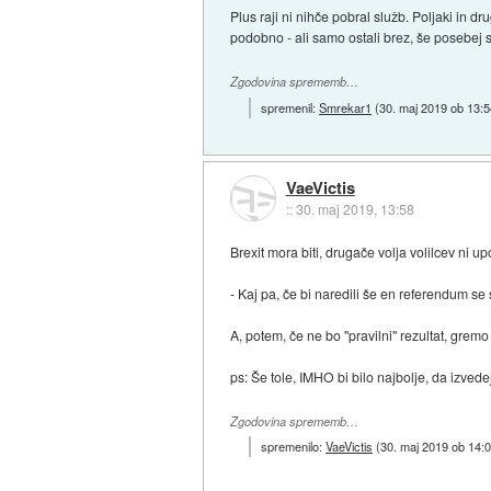
Plus raji ni nihče pobral služb. Poljaki in dr
podobno - ali samo ostali brez, še posebej s
Zgodovina sprememb…
spremenil:
Smrekar1
(
30. maj 2019 ob 13:
VaeVictis
::
30. maj 2019, 13:58
Brexit mora biti, drugače volja volilcev ni u
- Kaj pa, če bi naredili še en referendum se
A, potem, če ne bo "pravilni" rezultat, gremo 
ps: Še tole, IMHO bi bilo najbolje, da izved
Zgodovina sprememb…
spremenilo:
VaeVictis
(
30. maj 2019 ob 14: