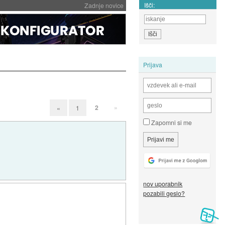
Išči:
Zadnje novice
Prijava
2
»
«
1
Zapomni si me
nov uporabnik
pozabili geslo?