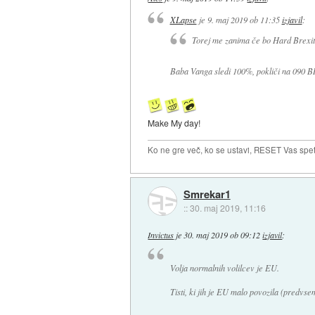
XLapse
je
9. maj 2019 ob 11:35
izjavil
:
Torej me zanima če bo Hard Brexit 
Baba Vanga sledi 100%, pokliči na 090 B
Make My day!
Ko ne gre več, ko se ustavi, RESET Vas spet 
Smrekar1
::
30. maj 2019, 11:16
Invictus
je
30. maj 2019 ob 09:12
izjavil
:
Volja normalnih volilcev je EU.
Tisti, ki jih je EU malo povozila (predvs