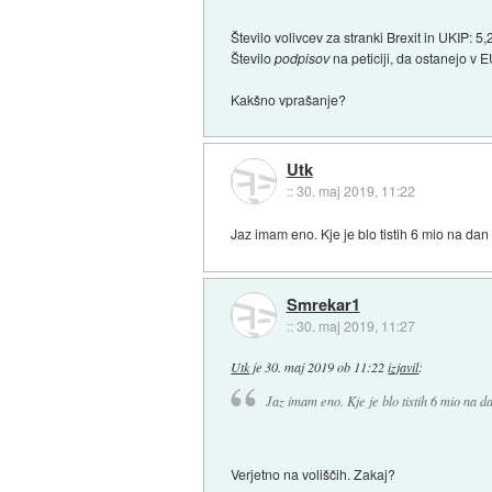
Število volivcev za stranki Brexit in UKIP: 5,
Število
podpisov
na peticiji, da ostanejo v E
Kakšno vprašanje?
Utk
::
30. maj 2019, 11:22
Jaz imam eno. Kje je blo tistih 6 mio na d
Smrekar1
::
30. maj 2019, 11:27
Utk
je
30. maj 2019 ob 11:22
izjavil
:
Jaz imam eno. Kje je blo tistih 6 mio na 
Verjetno na voliščih. Zakaj?