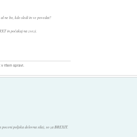
al ne bo, kdo sledi in ve povedat?
RXT in počakaj na zvezi.
v ritem spravi.
em poceni poljska delovna sila), so za BREXIT.