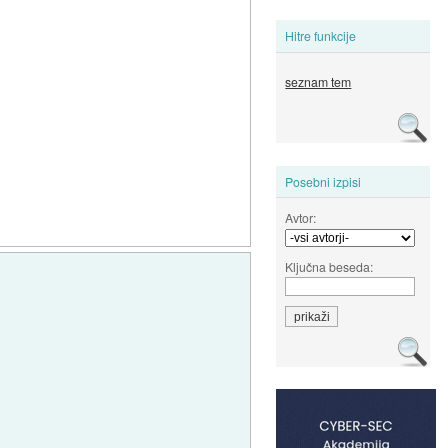
Hitre funkcije
seznam tem
Posebni izpisi
Avtor:
Ključna beseda: