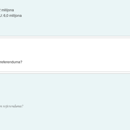
2 milijona
U: 6,0 milijona
an referenduma?
dan referenduma?