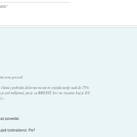
upid."
imi sem govoril.
 članic) pobrala delovna mesta in znižala tarife tudi do 75%
 je pol milijona), pa je za BREXIT, ker ne razume kaj je EU.
j...
jaz povedal.
enuješ izobraženci. Pa?