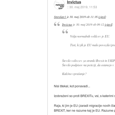
Invictus
::
30. maj 2019, 11:53
Smrekar1
je
30. maj 2019 ob 11:16
izjavil
:
Invictus
je
30. maj 2019 ob 09:12
izjavil
:
Volja normalnih volilcev je EU.
Tisti, ki jih je EU malo povozila (
Število volivcev za stranki Brexit in UKIP
Število
podpisov
na peticiji, da ostanejo v
Kakšno vprašanje?
Nisi štekal, kot ponavadi...
Izobraženi so proti BREXITu, vsi, s katerimi
Raja, ki jim je EU (zaradi migracije novih čl
BREXIT, ker ne razume kaj je EU. Razume pa,