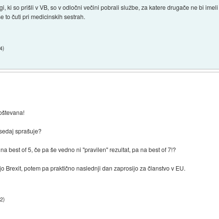
ugi, ki so prišli v VB, so v odločni večini pobrali službe, za katere drugače ne bi imel
e to čuti pri medicinskih sestrah.
54
)
poštevana!
 sedaj sprašuje?
na best of 5, če pa še vedno ni "pravilen" rezultat, pa na best of 7!?
ejo Brexit, potem pa praktično naslednji dan zaprosijo za članstvo v EU.
02
)