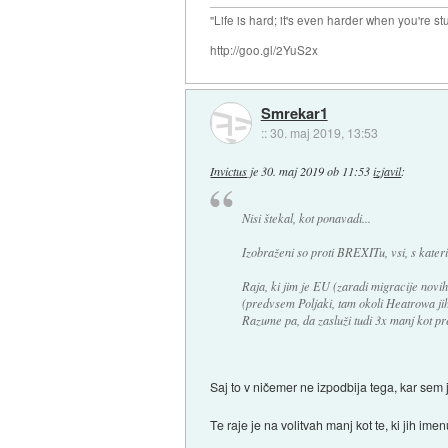
"Life is hard; it's even harder when you're st
http://goo.gl/2YuS2x
Smrekar1
::
30. maj 2019, 13:53
Invictus
je
30. maj 2019 ob 11:53
izjavil
:
Nisi štekal, kot ponavadi...
Izobraženi so proti BREXITu, vsi, s kater
Raja, ki jim je EU (zaradi migracije novih
(predvsem Poljaki, tam okoli Heatrowa jih
Razume pa, da zasluži tudi 3x manj kot pre
Saj to v ničemer ne izpodbija tega, kar sem 
Te raje je na volitvah manj kot te, ki jih im