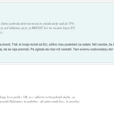
 članic) pobrala delovna mesta in znižala tarife tudi do 75%
 je pol milijona), pa je za BREXIT, ker ne razume kaj je EU.
j...
a brexit. Tisti, ki imajo korist od EU, očitno niso poskrbeli za ostale. Nič narobe, če
j, da se raja premisli. Pa zgleda da niso nič naredili. Tam enemu vodovodarju dol vi
drugi, ki so prišli v VB, so v odločni večini pobrali službe, za
uvažali Pakistance in podobno - ali samo ostali brez, še posebej