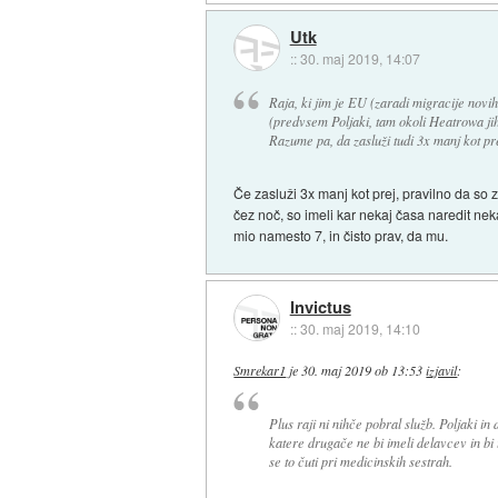
Utk
::
30. maj 2019, 14:07
Raja, ki jim je EU (zaradi migracije novih
(predvsem Poljaki, tam okoli Heatrowa jih
Razume pa, da zasluži tudi 3x manj kot pre
Če zasluži 3x manj kot prej, pravilno da so z
čez noč, so imeli kar nekaj časa naredit neka
mio namesto 7, in čisto prav, da mu.
Invictus
::
30. maj 2019, 14:10
Smrekar1
je
30. maj 2019 ob 13:53
izjavil
:
Plus raji ni nihče pobral služb. Poljaki in 
katere drugače ne bi imeli delavcev in bi 
se to čuti pri medicinskih sestrah.