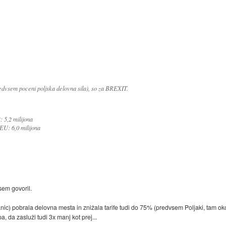
predvsem poceni poljska delovna sila), so za BREXIT.
: 5,2 milijona
 EU: 6,0 milijona
 sem govoril.
anic) pobrala delovna mesta in znižala tarife tudi do 75% (predvsem Poljaki, tam okol
 da zasluži tudi 3x manj kot prej...