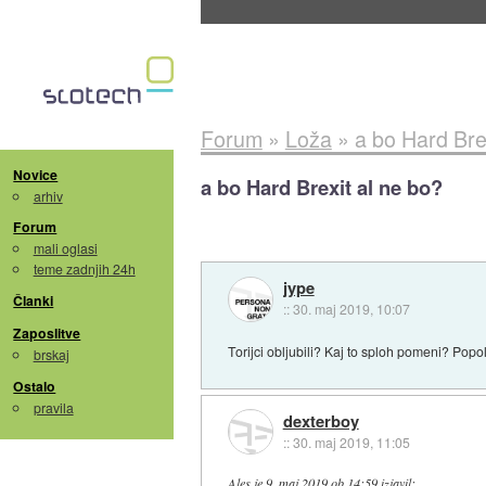
Evropska vesoljska agencija razvija svojo rak
Forum
»
Loža
»
a bo Hard Bre
Novice
a bo Hard Brexit al ne bo?
arhiv
Forum
mali oglasi
teme zadnjih 24h
jype
Članki
::
30. maj 2019, 10:07
Zaposlitve
Torijci obljubili? Kaj to sploh pomeni? Pop
brskaj
Ostalo
pravila
dexterboy
::
30. maj 2019, 11:05
Ales
je
9. maj 2019 ob 14:59
izjavil
: