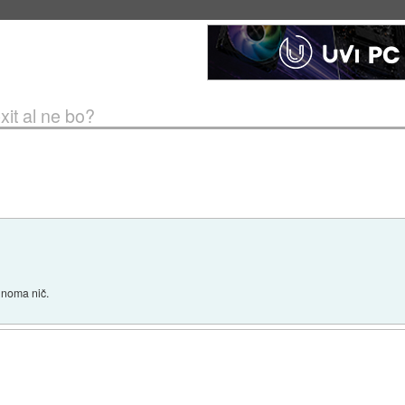
eto za večkratno uporabo
::
4. avg 2026 ob 19:41
xit al ne bo?
olnoma nič.