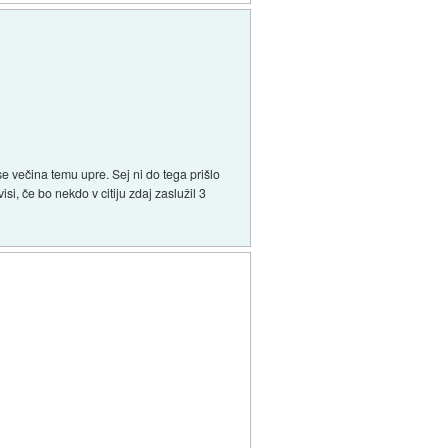
 se večina temu upre. Sej ni do tega prišlo
si, če bo nekdo v citiju zdaj zaslužil 3