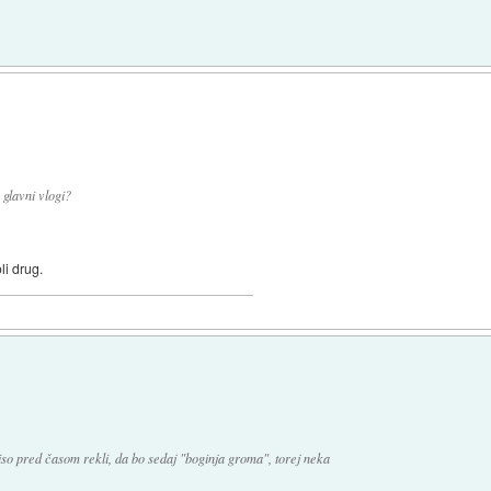
 glavni vlogi?
li drug.
 niso pred časom rekli, da bo sedaj "boginja groma", torej neka