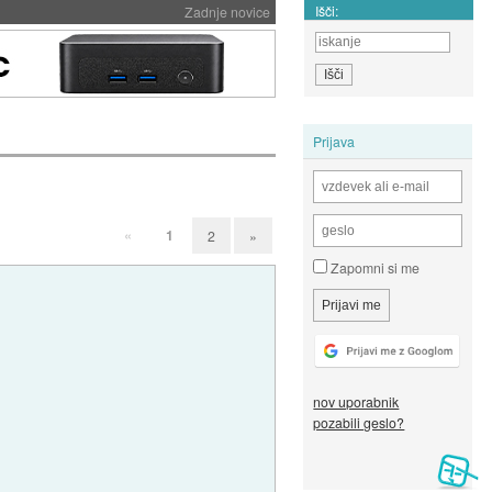
Išči:
Zadnje novice
Prijava
«
1
2
»
Zapomni si me
nov uporabnik
pozabili geslo?