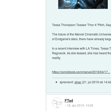
Tessa Thompson Teases 'Thor 4' Pitch, Says
The future of the Marvel Cinematic Universe 
of Endgame's stars, there have already begu
In a recent interview with LA Times, Tessa 
Ragnarok. As she teased, she has heard that
reality.
https://comicbook.com/marvel/2019/04/17...
spremenil:
ahac
(
21. jul 2019 ob 14:4
FTad
::
18. apr 2019, 14:06