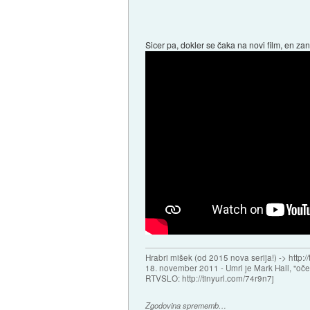
Sicer pa, dokler se čaka na novi film, en z
Hrabri mišek (od 2015 nova serija!) -> http:/
18. november 2011 - Umrl je Mark Hall, "oč
RTVSLO: http://tinyurl.com/74r9n7j
Zgodovina sprememb…