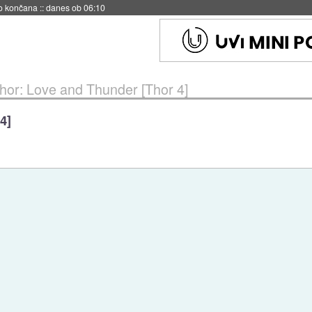
s ob 06:09
hor: Love and Thunder [Thor 4]
4]