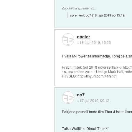
Zgodovina sprememb…
spremenil:
oo7
(
18. apr 2019 ob 15:19
)
opeter
::
18. apr 2019, 15:25
Hvala M-Power za informacije. Torej cela z
Hrabri mišek (od 2015 nova serija!) -> http:/
18. november 2011 - Umrl je Mark Hall, "oč
RTVSLO: http://tinyurl.com/74r9n7j
oo7
::
17. jul 2019, 00:12
Potrjeno posneli bodo film Thor 4 isti režiser
Taika Waititi to Direct 'Thor 4'