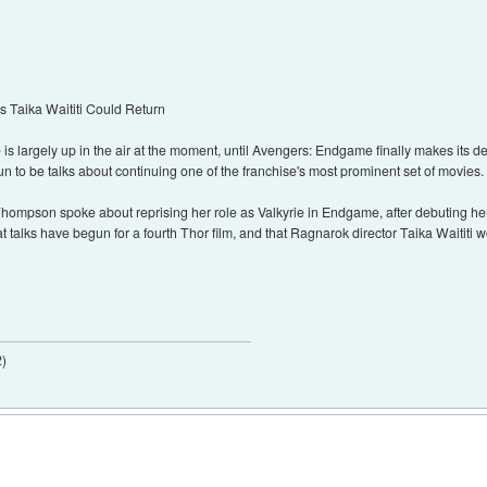
 Taika Waititi Could Return
is largely up in the air at the moment, until Avengers: Endgame finally makes its de
n to be talks about continuing one of the franchise's most prominent set of movies.
Thompson spoke about reprising her role as Valkyrie in Endgame, after debuting her
 talks have begun for a fourth Thor film, and that Ragnarok director Taika Waititi 
2
)