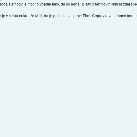
rodaja stripov je močno vpadla tako, da so nehali pisati o teh novih likih in zdaj spet 
 jo v stripu enkrat že ubili, da je prišel nazaj pravi Thor. Čeprav ravno danes bere