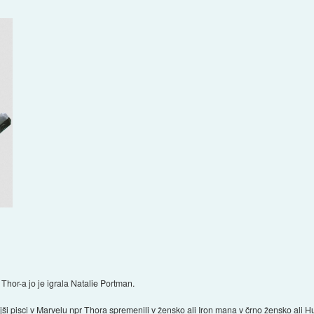
h Thor-a jo je igrala Natalie Portman.
ši pisci v Marvelu npr Thora spremenili v žensko ali Iron mana v črno žensko ali H