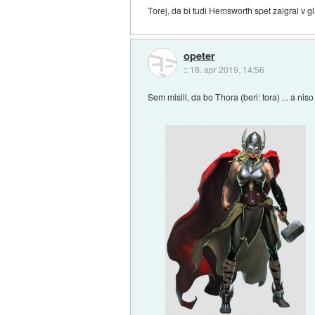
Torej, da bi tudi Hemsworth spet zaigral v g
opeter
::
18. apr 2019, 14:56
Sem mislil, da bo Thora (beri: tora) ... a n