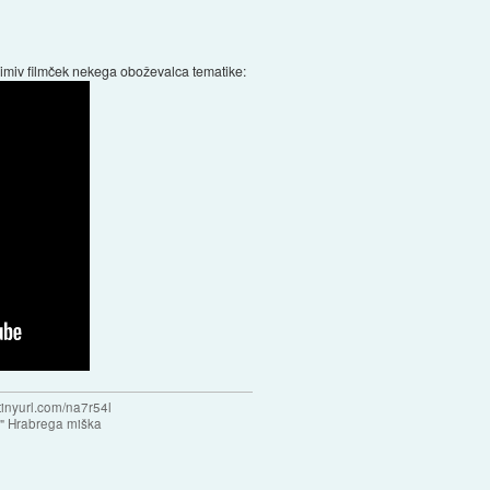
animiv filmček nekega oboževalca tematike:
/tinyurl.com/na7r54l
e" Hrabrega miška