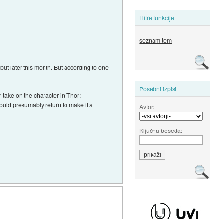
Hitre funkcije
seznam tem
but later this month. But according to one
Posebni izpisi
 take on the character in Thor:
would presumably return to make it a
Avtor:
Ključna beseda: