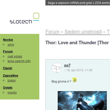
BMW v vozilih začel predvajati reklame
::
dane
Forum
»
Sedem umetnosti
»
T
Novice
Thor: Love and Thunder [Thor 
arhiv
Forum
mali oglasi
teme zadnjih 24h
oo7
Članki
::
18. apr 2019, 11:38
Zaposlitve
brskaj
Bog groma 4 ?
Ostalo
pravila