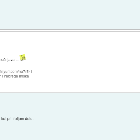
mešnjava ...
/tinyurl.com/na7r54l
e" Hrabrega miška
 kot pri tretjem delu.