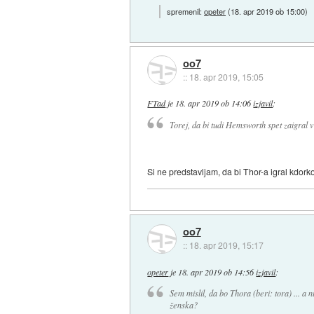
spremenil:
opeter
(
18. apr 2019 ob 15:00
)
oo7
::
18. apr 2019, 15:05
FTad
je
18. apr 2019 ob 14:06
izjavil
:
Torej, da bi tudi Hemsworth spet zaigral v
Si ne predstavljam, da bi Thor-a igral kdorko
oo7
::
18. apr 2019, 15:17
opeter
je
18. apr 2019 ob 14:56
izjavil
:
Sem mislil, da bo Thora (beri: tora) ... a
ženska?