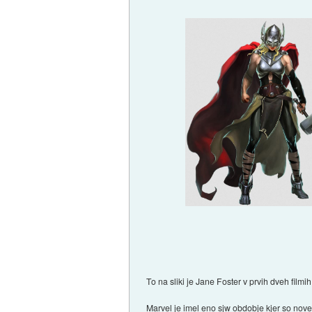
To na sliki je Jane Foster v prvih dveh filmi
Marvel je imel eno sjw obdobje kjer so novej