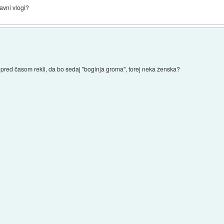
lavni vlogi?
iso pred časom rekli, da bo sedaj "boginja groma", torej neka ženska?