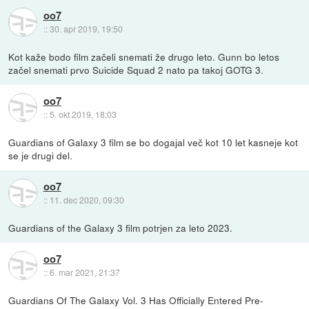
oo7
::
30. apr 2019, 19:50
Kot kaže bodo film začeli snemati že drugo leto. Gunn bo letos
začel snemati prvo Suicide Squad 2 nato pa takoj GOTG 3.
oo7
::
5. okt 2019, 18:03
Guardians of Galaxy 3 film se bo dogajal več kot 10 let kasneje kot
se je drugi del.
oo7
::
11. dec 2020, 09:30
Guardians of the Galaxy 3 film potrjen za leto 2023.
oo7
::
6. mar 2021, 21:37
Guardians Of The Galaxy Vol. 3 Has Officially Entered Pre-