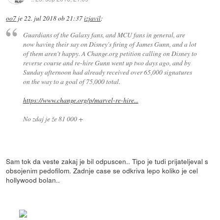
oo7
je
22. jul 2018 ob 21:37
izjavil
:
Guardians of the Galaxy fans, and MCU fans in general, are
now having their say on Disney's firing of James Gunn, and a lot
of them aren't happy. A Change.org petition calling on Disney to
reverse course and re-hire Gunn went up two days ago, and by
Sunday afternoon had already received over 65,000 signatures
on the way to a goal of 75,000 total.
https://www.change.org/p/marvel-re-hire...
No zdaj je že 81 000 +
Sam tok da veste zakaj je bil odpuscen.. Tipo je tudi prijateljeval s
obsojenim pedofilom. Zadnje case se odkriva lepo koliko je cel
hollywood bolan..