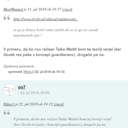
MostWanted
je
21. jul 2018 ob 19:57
izjavil
:
http://www.rtvslo.si/zabava/zanimivosti...
se ga je disney hotel samo znebit ali so se ga res zaradi
neprimernih zjav?
V primeru, da bo nov režiser Taika Waititi bom tej teoriji verjel (ker
človek res paše v koncept guardiansov), drugače pa ne.
Zgodovina sprememb…
spremenil:
Nikec3
(
22. jul 2018 ob 19:13
)
oo7
::
22. jul 2018, 20:09
Nikec3
je
22. jul 2018 ob 19:12
izjavil
:
V primeru, da bo nov režiser Taika Waititi bom tej teoriji verjel
(ker človek res paše v koncept guardiansov), drugače pa ne.