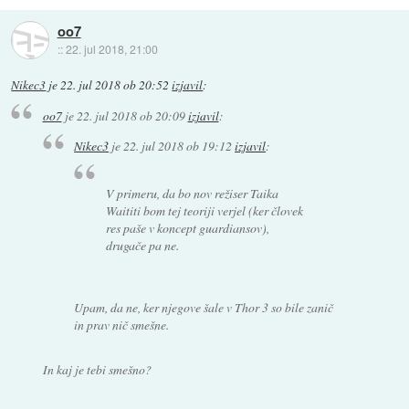
oo7
::
22. jul 2018, 21:00
Nikec3
je
22. jul 2018 ob 20:52
izjavil
:
oo7
je
22. jul 2018 ob 20:09
izjavil
:
Nikec3
je
22. jul 2018 ob 19:12
izjavil
:
V primeru, da bo nov režiser Taika
Waititi bom tej teoriji verjel (ker človek
res paše v koncept guardiansov),
drugače pa ne.
Upam, da ne, ker njegove šale v Thor 3 so bile zanič
in prav nič smešne.
In kaj je tebi smešno?