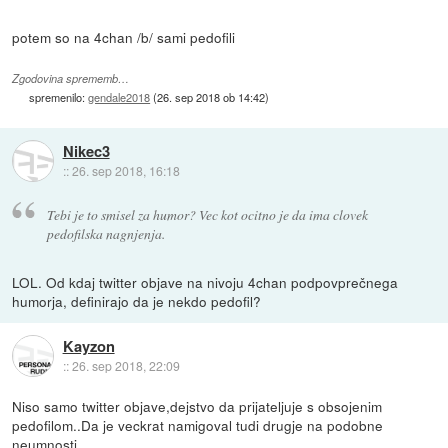
potem so na 4chan /b/ sami pedofili
Zgodovina sprememb…
spremenilo:
gendale2018
(
26. sep 2018 ob 14:42
)
Nikec3
::
26. sep 2018, 16:18
Tebi je to smisel za humor? Vec kot ocitno je da ima clovek
pedofilska nagnjenja.
LOL. Od kdaj twitter objave na nivoju 4chan podpovprečnega
humorja, definirajo da je nekdo pedofil?
Kayzon
::
26. sep 2018, 22:09
Niso samo twitter objave,dejstvo da prijateljuje s obsojenim
pedofilom..Da je veckrat namigoval tudi drugje na podobne
neumnosti.