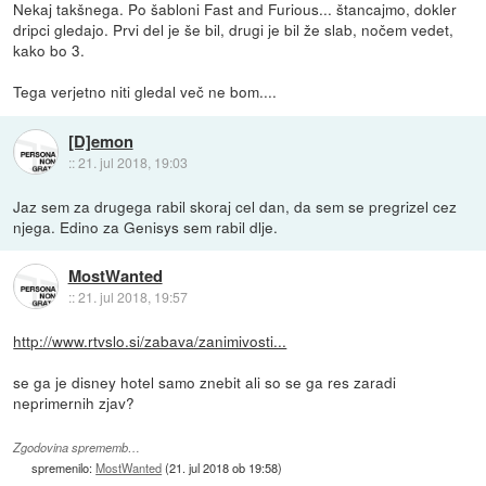
Nekaj takšnega. Po šabloni Fast and Furious... štancajmo, dokler
dripci gledajo. Prvi del je še bil, drugi je bil že slab, nočem vedet,
kako bo 3.
Tega verjetno niti gledal več ne bom....
[D]emon
::
21. jul 2018, 19:03
Jaz sem za drugega rabil skoraj cel dan, da sem se pregrizel cez
njega. Edino za Genisys sem rabil dlje.
MostWanted
::
21. jul 2018, 19:57
http://www.rtvslo.si/zabava/zanimivosti...
se ga je disney hotel samo znebit ali so se ga res zaradi
neprimernih zjav?
Zgodovina sprememb…
spremenilo:
MostWanted
(
21. jul 2018 ob 19:58
)