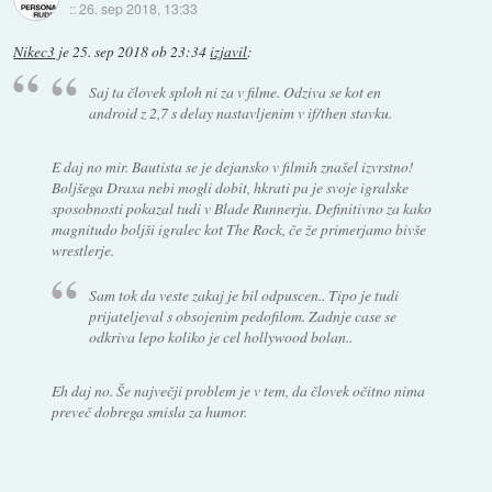
::
26. sep 2018, 13:33
Nikec3
je
25. sep 2018 ob 23:34
izjavil
:
Saj ta človek sploh ni za v filme. Odziva se kot en
android z 2,7 s delay nastavljenim v if/then stavku.
E daj no mir. Bautista se je dejansko v filmih znašel izvrstno!
Boljšega Draxa nebi mogli dobit, hkrati pa je svoje igralske
sposobnosti pokazal tudi v Blade Runnerju. Definitivno za kako
magnitudo boljši igralec kot The Rock, če že primerjamo bivše
wrestlerje.
Sam tok da veste zakaj je bil odpuscen.. Tipo je tudi
prijateljeval s obsojenim pedofilom. Zadnje case se
odkriva lepo koliko je cel hollywood bolan..
Eh daj no. Še največji problem je v tem, da človek očitno nima
preveč dobrega smisla za humor.