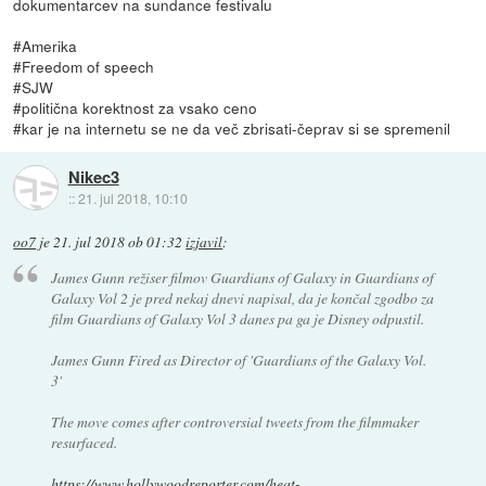
dokumentarcev na sundance festivalu
#Amerika
#Freedom of speech
#SJW
#politična korektnost za vsako ceno
#kar je na internetu se ne da več zbrisati-čeprav si se spremenil
Nikec3
::
21. jul 2018, 10:10
oo7
je
21. jul 2018 ob 01:32
izjavil
:
James Gunn režiser filmov Guardians of Galaxy in Guardians of
Galaxy Vol 2 je pred nekaj dnevi napisal, da je končal zgodbo za
film Guardians of Galaxy Vol 3 danes pa ga je Disney odpustil.
James Gunn Fired as Director of 'Guardians of the Galaxy Vol.
3'
The move comes after controversial tweets from the filmmaker
resurfaced.
https://www.hollywoodreporter.com/heat-...