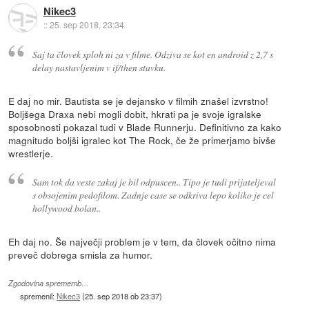
Nikec3
::
25. sep 2018, 23:34
Saj ta človek sploh ni za v filme. Odziva se kot en android z 2,7 s
delay nastavljenim v if/then stavku.
E daj no mir. Bautista se je dejansko v filmih znašel izvrstno!
Boljšega Draxa nebi mogli dobit, hkrati pa je svoje igralske
sposobnosti pokazal tudi v Blade Runnerju. Definitivno za kako
magnitudo boljši igralec kot The Rock, če že primerjamo bivše
wrestlerje.
Sam tok da veste zakaj je bil odpuscen.. Tipo je tudi prijateljeval
s obsojenim pedofilom. Zadnje case se odkriva lepo koliko je cel
hollywood bolan..
Eh daj no. Še največji problem je v tem, da človek očitno nima
preveč dobrega smisla za humor.
Zgodovina sprememb…
spremenil:
Nikec3
(
25. sep 2018 ob 23:37
)