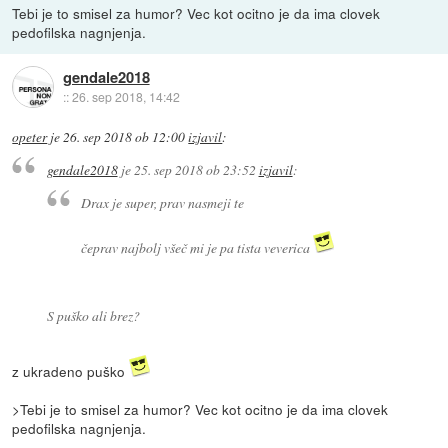
Tebi je to smisel za humor? Vec kot ocitno je da ima clovek
pedofilska nagnjenja.
gendale2018
::
26. sep 2018, 14:42
opeter
je
26. sep 2018 ob 12:00
izjavil
:
gendale2018
je
25. sep 2018 ob 23:52
izjavil
:
Drax je super, prav nasmeji te
čeprav najbolj všeč mi je pa tista veverica
S puško ali brez?
z ukradeno puško
>Tebi je to smisel za humor? Vec kot ocitno je da ima clovek
pedofilska nagnjenja.