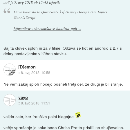
oo7
je
7. avg 2018 ob 15:45
izjavil
:
Dave Bautista to Quit GotG 3 if Disney Doesn't Use James
Gunn's Script
https://www.cbr.com/dave-bautista-quit-...
Saj ta človek sploh ni za v filme. Odziva se kot en android z 2,7 s
delay nastavljenim v if/then stavku.
[D]emon
::
8. avg 2018, 10:58
Ne vem zakaj sploh hocejo posneti tretji del, ze drugi je bil sranje.
yayo
::
8. avg 2018, 11:51
valjda zato, ker franšiza polni blagajne
večje vprašanje je kako bodo Chrisa Pratta prisilili na shujševalno.