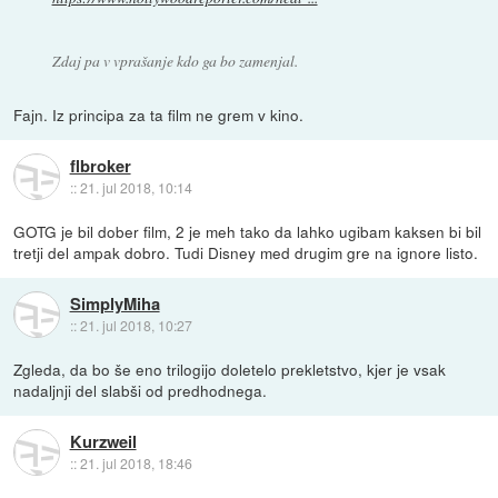
Zdaj pa v vprašanje kdo ga bo zamenjal.
Fajn. Iz principa za ta film ne grem v kino.
flbroker
::
21. jul 2018, 10:14
GOTG je bil dober film, 2 je meh tako da lahko ugibam kaksen bi bil
tretji del ampak dobro. Tudi Disney med drugim gre na ignore listo.
SimplyMiha
::
21. jul 2018, 10:27
Zgleda, da bo še eno trilogijo doletelo prekletstvo, kjer je vsak
nadaljnji del slabši od predhodnega.
Kurzweil
::
21. jul 2018, 18:46