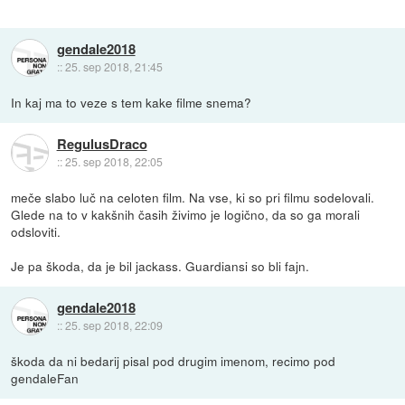
gendale2018
::
25. sep 2018, 21:45
In kaj ma to veze s tem kake filme snema?
RegulusDraco
::
25. sep 2018, 22:05
meče slabo luč na celoten film. Na vse, ki so pri filmu sodelovali.
Glede na to v kakšnih časih živimo je logično, da so ga morali
odsloviti.
Je pa škoda, da je bil jackass. Guardiansi so bli fajn.
gendale2018
::
25. sep 2018, 22:09
škoda da ni bedarij pisal pod drugim imenom, recimo pod
gendaleFan