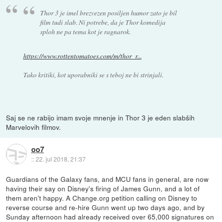
Thor 3 je imel brezvezen posiljen humor zato je bil
film tudi slab. Ni potrebe, da je Thor komedija
sploh ne pa tema kot je ragnarok.
https://www.rottentomatoes.com/m/thor_r...
Tako kritiki, kot uporabniki se s teboj ne bi strinjali.
Saj se ne rabijo imam svoje mnenje in Thor 3 je eden slabših
Marvelovih filmov.
oo7
::
22. jul 2018, 21:37
Guardians of the Galaxy fans, and MCU fans in general, are now
having their say on Disney's firing of James Gunn, and a lot of
them aren't happy. A Change.org petition calling on Disney to
reverse course and re-hire Gunn went up two days ago, and by
Sunday afternoon had already received over 65,000 signatures on