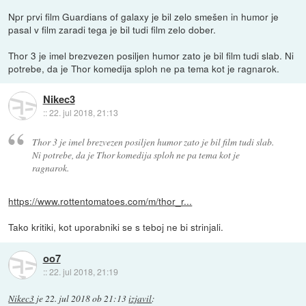
Npr prvi film Guardians of galaxy je bil zelo smešen in humor je
pasal v film zaradi tega je bil tudi film zelo dober.
Thor 3 je imel brezvezen posiljen humor zato je bil film tudi slab. Ni
potrebe, da je Thor komedija sploh ne pa tema kot je ragnarok.
Nikec3
::
22. jul 2018, 21:13
Thor 3 je imel brezvezen posiljen humor zato je bil film tudi slab.
Ni potrebe, da je Thor komedija sploh ne pa tema kot je
ragnarok.
https://www.rottentomatoes.com/m/thor_r...
Tako kritiki, kot uporabniki se s teboj ne bi strinjali.
oo7
::
22. jul 2018, 21:19
Nikec3
je
22. jul 2018 ob 21:13
izjavil
: