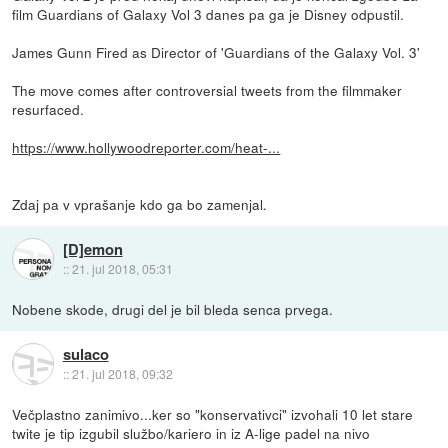
film Guardians of Galaxy Vol 3 danes pa ga je Disney odpustil.
James Gunn Fired as Director of 'Guardians of the Galaxy Vol. 3'
The move comes after controversial tweets from the filmmaker
resurfaced.
https://www.hollywoodreporter.com/heat-...
Zdaj pa v vprašanje kdo ga bo zamenjal.
[D]emon
::
21. jul 2018, 05:31
Nobene skode, drugi del je bil bleda senca prvega.
sulaco
::
21. jul 2018, 09:32
Večplastno zanimivo...ker so "konservativci" izvohali 10 let stare
twite je tip izgubil službo/kariero in iz A-lige padel na nivo