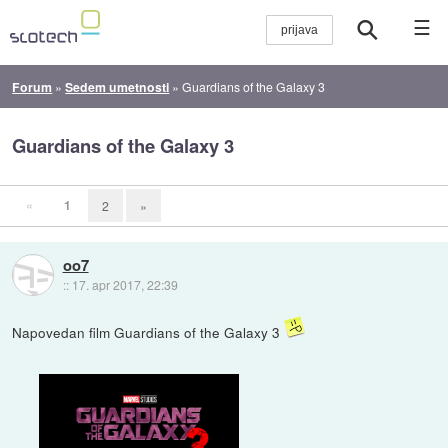
☰
Forum
»
Sedem umetnosti
»
Guardians of the Galaxy 3
Guardians of the Galaxy 3
«
1
2
»
oo7
::
17. apr 2017, 22:39
Napovedan film Guardians of the Galaxy 3