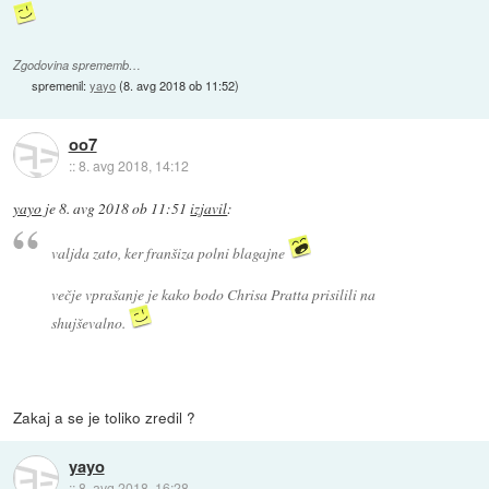
Zgodovina sprememb…
spremenil:
yayo
(
8. avg 2018 ob 11:52
)
oo7
::
8. avg 2018, 14:12
yayo
je
8. avg 2018 ob 11:51
izjavil
:
valjda zato, ker franšiza polni blagajne
večje vprašanje je kako bodo Chrisa Pratta prisilili na
shujševalno.
Zakaj a se je toliko zredil ?
yayo
::
8. avg 2018, 16:28