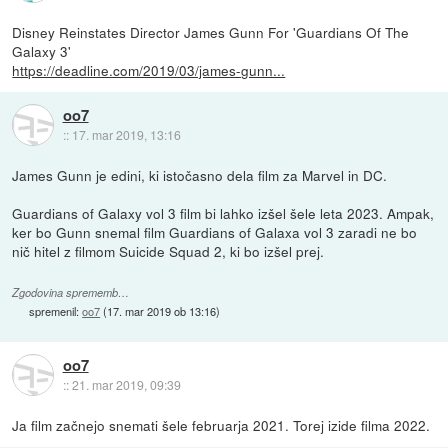
Disney Reinstates Director James Gunn For 'Guardians Of The
Galaxy 3'
https://deadline.com/2019/03/james-gunn...
oo7
::
17. mar 2019, 13:16
James Gunn je edini, ki istočasno dela film za Marvel in DC.
Guardians of Galaxy vol 3 film bi lahko izšel šele leta 2023. Ampak,
ker bo Gunn snemal film Guardians of Galaxa vol 3 zaradi ne bo
nič hitel z filmom Suicide Squad 2, ki bo izšel prej.
Zgodovina sprememb…
spremenil:
oo7
(
17. mar 2019 ob 13:16
)
oo7
::
21. mar 2019, 09:39
Ja film začnejo snemati šele februarja 2021. Torej izide filma 2022.