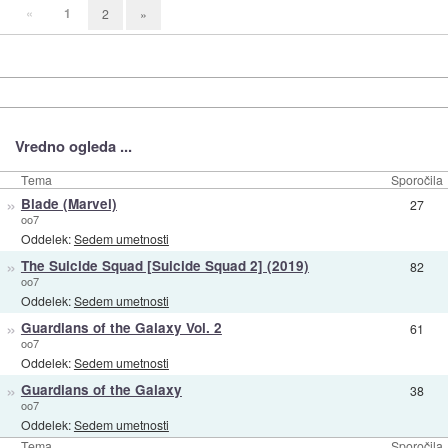
«
1
2
»
Vredno ogleda ...
Tema
Sporočila
»
Blade (Marvel)
27
oo7
Oddelek:
Sedem umetnosti
»
The Suicide Squad [Suicide Squad 2] (2019)
82
oo7
Oddelek:
Sedem umetnosti
»
Guardians of the Galaxy Vol. 2
61
oo7
Oddelek:
Sedem umetnosti
»
Guardians of the Galaxy
38
oo7
Oddelek:
Sedem umetnosti
Tema
Sporočila