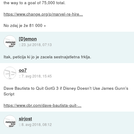
the way to a goal of 75,000 total.
https://www.change.org/p/marvel-re-hire...
No zdaj je že 81 000 +
[D]emon
::
23. jul 2018, 07:13
Itak, peticija ki jo je zacela sestnajstletna frklja.
oo7
::
7. avg 2018, 15:45
Dave Bautista to Quit GotG 3 if Disney Doesn't Use James Gunn's
Script
https://www.cbr.com/dave-bautista-quit-...
sirjost
::
8. avg 2018, 08:12