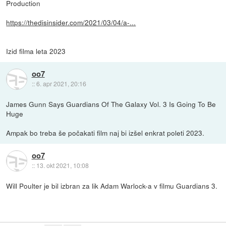
Production
https://thedisinsider.com/2021/03/04/a-...
Izid filma leta 2023
oo7
::
6. apr 2021, 20:16
James Gunn Says Guardians Of The Galaxy Vol. 3 Is Going To Be
Huge
Ampak bo treba še počakati film naj bi izšel enkrat poleti 2023.
oo7
::
13. okt 2021, 10:08
Will Poulter je bil izbran za lik Adam Warlock-a v filmu Guardians 3.