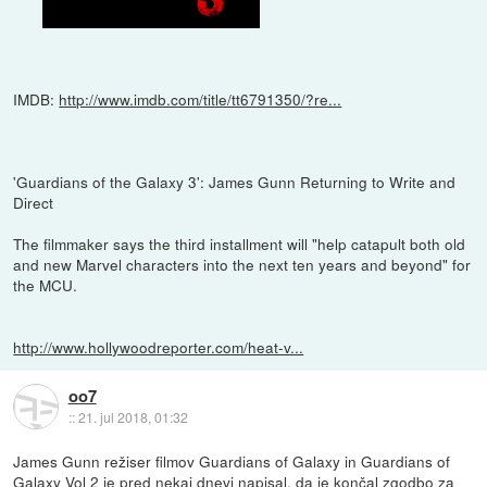
IMDB:
http://www.imdb.com/title/tt6791350/?re...
'Guardians of the Galaxy 3': James Gunn Returning to Write and
Direct
The filmmaker says the third installment will "help catapult both old
and new Marvel characters into the next ten years and beyond" for
the MCU.
http://www.hollywoodreporter.com/heat-v...
oo7
::
21. jul 2018, 01:32
James Gunn režiser filmov Guardians of Galaxy in Guardians of
Galaxy Vol 2 je pred nekaj dnevi napisal, da je končal zgodbo za