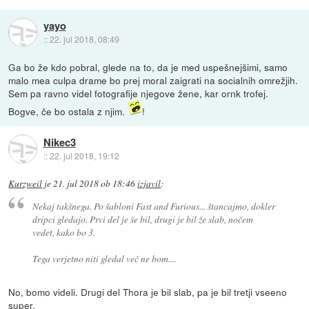
yayo
::
22. jul 2018, 08:49
Ga bo že kdo pobral, glede na to, da je med uspešnejšimi, samo
malo mea culpa drame bo prej moral zaigrati na socialnih omrežjih.
Sem pa ravno videl fotografije njegove žene, kar ornk trofej.
Bogve, če bo ostala z njim.
!
Nikec3
::
22. jul 2018, 19:12
Kurzweil
je
21. jul 2018 ob 18:46
izjavil
:
Nekaj takšnega. Po šabloni Fast and Furious... štancajmo, dokler
dripci gledajo. Prvi del je še bil, drugi je bil že slab, nočem
vedet, kako bo 3.
Tega verjetno niti gledal več ne bom....
No, bomo videli. Drugi del Thora je bil slab, pa je bil tretji vseeno
super.