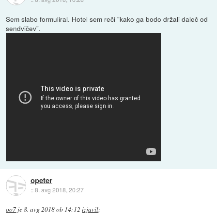
Sem slabo formuliral. Hotel sem reči "kako ga bodo držali daleč od
sendvičev".
opeter
::
8. avg 2018, 20:27
oo7
je
8. avg 2018 ob 14:12
izjavil
: