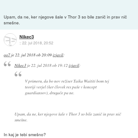
Upam, da ne, ker njegove šale v Thor 3 so bile zanič in prav nič
smešne.
Nikec3
::
22. jul 2018, 20:52
oo7
je
22. jul 2018 ob 20:09
izjavil
:
Nikec3
je
22. jul 2018 ob 19:12
izjavil
:
V primeru, da bo nov režiser Taika Waititi bom tej
teoriji verjel (ker človek res paše v koncept
guardiansov), drugače pa ne.
Upam, da ne, ker njegove šale v Thor 3 so bile zanič in prav nič
smešne.
In kaj je tebi smešno?