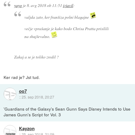
yayo
je
8. avg 2018 ob 11:51
izjavil
:
valjda zato, ker franšiza polni blagajne
večje vprašanje je kako bodo Chrisa Pratta prisilili
na shujševalno.
Zakaj a se je toliko zredil ?
Ker rad je? Jst tud.
oo7
::
25. sep 2018, 20:27
'Guardians of the Galaxy's Sean Gunn Says Disney Intends to Use
James Gunn's Script for Vol. 3
Kayzon
::
25. sep 2018, 21:09