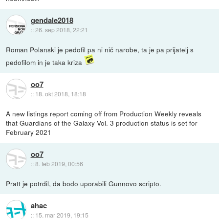
gendale2018
::
26. sep 2018, 22:21
Roman Polanski je pedofil pa ni nič narobe, ta je pa prijatelj s
pedofilom in je taka kriza
oo7
::
18. okt 2018, 18:18
A new listings report coming off from Production Weekly reveals
that Guardians of the Galaxy Vol. 3 production status is set for
February 2021
oo7
::
8. feb 2019, 00:56
Pratt je potrdil, da bodo uporabili Gunnovo scripto.
ahac
::
15. mar 2019, 19:15