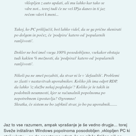
vklopljen z auto updati, ali mu lahko kar tako se
vdre not... torej tudi če ne veš IPja danes in ti jaz
rečem vderi k meni...
Takoj, ko PC priključiš, boš lahko videl, da se ga prične skenirati
po dolgem in počez, če 'podpira' katero od 'popularnih
ranljivosti'.
Dokler ne boš imel vsega 100% posodobljeno, vsekakor obstaja
tudi kakšen % možnosti, da 'podpiraš' katero od 'popularnih
ranljivosti'.
Nikoli pa ne smeš pozabiti, da stvar ni le v 'defaultih'. Problemi
so zlasti v nastavitvah uporabnikov. Koliko jih ima odprt RDP,
da lahko 'iz službe nekaj pogledajo'? Koliko je še takih in
podobnih neumnosti, kjer se računalnik popolnoma po
nepotrebnem izpostavlja? Ogromno!
Skratka, če sistem ne bo zafrknil stvar, jo bo pa uporabnik........
Jaz to vse razumem, ampak vprašanje je še vedno drugje... torej
Sveže inštaliran Windows popolnoma posodobljen ,vklopljen PC ki