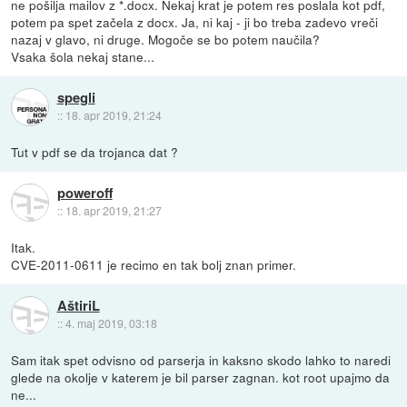
ne pošilja mailov z *.docx. Nekaj krat je potem res poslala kot pdf,
potem pa spet začela z docx. Ja, ni kaj - ji bo treba zadevo vreči
nazaj v glavo, ni druge. Mogoče se bo potem naučila?
Vsaka šola nekaj stane...
spegli
::
18. apr 2019, 21:24
Tut v pdf se da trojanca dat ?
poweroff
::
18. apr 2019, 21:27
Itak.
CVE-2011-0611 je recimo en tak bolj znan primer.
AštiriL
::
4. maj 2019, 03:18
Sam itak spet odvisno od parserja in kaksno skodo lahko to naredi
glede na okolje v katerem je bil parser zagnan. kot root upajmo da
ne...