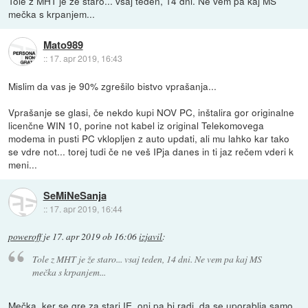
Tole z MHT je že staro... vsaj teden, 14 dni. Ne vem pa kaj MS
mečka s krpanjem...
Mato989
::
17. apr 2019, 16:43
Mislim da vas je 90% zgrešilo bistvo vprašanja...
Vprašanje se glasi, če nekdo kupi NOV PC, inštalira gor originalne
licenčne WIN 10, porine not kabel iz original Telekomovega
modema in pusti PC vklopljen z auto updati, ali mu lahko kar tako
se vdre not... torej tudi če ne veš IPja danes in ti jaz rečem vderi k
meni...
SeMiNeSanja
::
17. apr 2019, 16:44
poweroff
je
17. apr 2019 ob 16:06
izjavil
:
Tole z MHT je že staro... vsaj teden, 14 dni. Ne vem pa kaj MS
mečka s krpanjem...
Mečka, ker se gre za stari IE, oni pa bi radi, da se uporablja samo