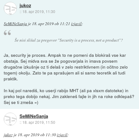
jukoz
::
18. apr 2019, 11:30
SeMiNeSanja
je
18. apr 2019 ob 11:21
izjavil
:
Še nisi slišal za pregovor "Security is a process, not a product"?
Ja, security je proces. Ampak to ne pomeni da blokiraš vse kar
obstaja. Sej midva sva se že pogovarjala in imava povsem
drugačne izkušnje oz ti delaš v zelo restriktivnem (in očitno zelo
togem) okolju. Zato te pa sprašujem ali si samo teoretik ali tudi
praktik.
In kaj pol narediš, ko userji rabijo MHT (ali pa xlsxm datoteke) in
preko tega dobijo nekaj. Jim zakleneš fajle in jih na roke odklepaš?
Sej se ti zmeša =)
SeMiNeSanja
::
18. apr 2019, 11:50
jukoz
je
18. apr 2019 ob 11:30
izjavil
: