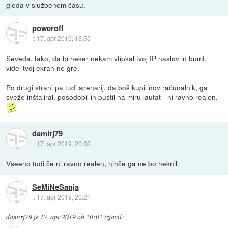
gleda v službenem času.
poweroff
::
17. apr 2019, 18:55
Seveda, tako, da bi heker nekam vtipkal tvoj IP naslov in bumf,
videl tvoj ekran ne gre.
Po drugi strani pa tudi scenarij, da boš kupil nov računalnik, ga
sveže inštaliral, posodobil in pustil na miru laufat - ni ravno realen.
damirj79
::
17. apr 2019, 20:02
Vseeno tudi če ni ravno realen, nihče ga ne bo heknil.
SeMiNeSanja
::
17. apr 2019, 20:21
damirj79
je
17. apr 2019 ob 20:02
izjavil
: