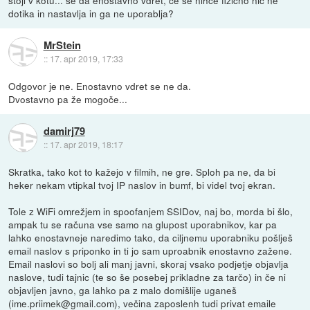
stoji v kotu... se da enostavno vdret, če se nihče fizično nič ne
dotika in nastavlja in ga ne uporablja?
MrStein
::
17. apr 2019, 17:33
Odgovor je ne. Enostavno vdret se ne da.
Dvostavno pa že mogoče...
damirj79
::
17. apr 2019, 18:17
Skratka, tako kot to kažejo v filmih, ne gre. Sploh pa ne, da bi
heker nekam vtipkal tvoj IP naslov in bumf, bi videl tvoj ekran.
Tole z WiFi omrežjem in spoofanjem SSIDov, naj bo, morda bi šlo,
ampak tu se računa vse samo na glupost uporabnikov, kar pa
lahko enostavneje naredimo tako, da ciljnemu uporabniku pošlješ
email naslov s priponko in ti jo sam uproabnik enostavno zažene.
Email naslovi so bolj ali manj javni, skoraj vsako podjetje objavlja
naslove, tudi tajnic (te so še posebej prikladne za tarčo) in če ni
objavljen javno, ga lahko pa z malo domišlije uganeš
(ime.priimek@gmail.com), večina zaposlenh tudi privat emaile