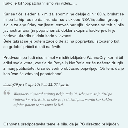
Kako je bil "popatchan" smo vsi videli......
Kar se tiče 'sledenja' - mi žal spomin ne deluje glih 100%, brskat se
mi pa ta hip res ne da - vendar se v sklopu NSA/Equation group ni
šlo le za eno 0day ranljivost, temveč par njih. Nobena od teh ni bila
javnosti znana (in popatchana), dokler skupina hackerjev, ki je
zadevo ukradla ni dala kodo v javnost.
Šele takrat se je potem začelo delati na popravkih. Istočasno kot
so grdobci pričeli delati na črvih.
Predvsem pa tudi nisem imel v mislih izključno WannaCry, ker ni bil
edini svoje vrste, vse tja do Petya in NotPetja ter še nešteto drugih
z manj publicitete, ki se še vedno občasno pojavljajo. Ob tem, da je
kao 'vse že zdavnaj popatchano'.
damirj79
je
17. apr 2019 ob 22:07
izjavil
:
Wannacry si moral najprej nekje stakniti, šele nato se je širil po
(interni) mreži. Kako in kdo ga je staknil pa... morda kar kakšne
tajnice potem se pa samo še širi.
Osnovna predpostavka teme je bila, da je PC direktno priključen