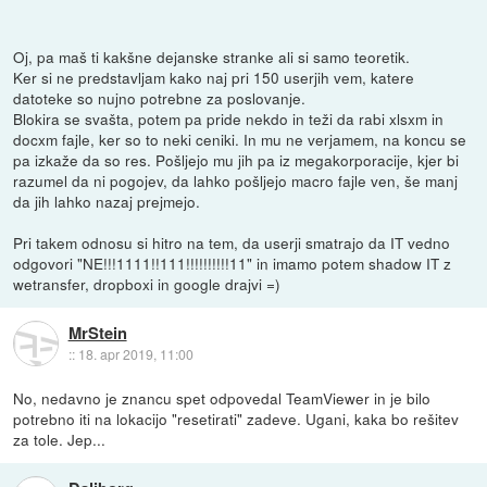
Oj, pa maš ti kakšne dejanske stranke ali si samo teoretik.
Ker si ne predstavljam kako naj pri 150 userjih vem, katere
datoteke so nujno potrebne za poslovanje.
Blokira se svašta, potem pa pride nekdo in teži da rabi xlsxm in
docxm fajle, ker so to neki ceniki. In mu ne verjamem, na koncu se
pa izkaže da so res. Pošljejo mu jih pa iz megakorporacije, kjer bi
razumel da ni pogojev, da lahko pošljejo macro fajle ven, še manj
da jih lahko nazaj prejmejo.
Pri takem odnosu si hitro na tem, da userji smatrajo da IT vedno
odgovori "NE!!!1111!!111!!!!!!!!!!11" in imamo potem shadow IT z
wetransfer, dropboxi in google drajvi =)
MrStein
::
18. apr 2019, 11:00
No, nedavno je znancu spet odpovedal TeamViewer in je bilo
potrebno iti na lokacijo "resetirati" zadeve. Ugani, kaka bo rešitev
za tole. Jep...