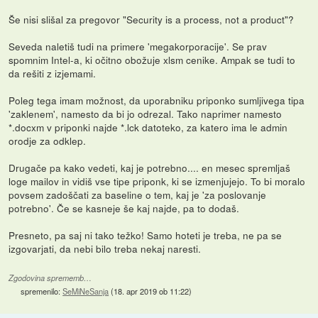
Še nisi slišal za pregovor "Security is a process, not a product"?
Seveda naletiš tudi na primere 'megakorporacije'. Se prav
spomnim Intel-a, ki očitno obožuje xlsm cenike. Ampak se tudi to
da rešiti z izjemami.
Poleg tega imam možnost, da uporabniku priponko sumljivega tipa
'zaklenem', namesto da bi jo odrezal. Tako naprimer namesto
*.docxm v priponki najde *.lck datoteko, za katero ima le admin
orodje za odklep.
Drugače pa kako vedeti, kaj je potrebno.... en mesec spremljaš
loge mailov in vidiš vse tipe priponk, ki se izmenjujejo. To bi moralo
povsem zadoščati za baseline o tem, kaj je 'za poslovanje
potrebno'. Če se kasneje še kaj najde, pa to dodaš.
Presneto, pa saj ni tako težko! Samo hoteti je treba, ne pa se
izgovarjati, da nebi bilo treba nekaj naresti.
Zgodovina sprememb…
spremenilo:
SeMiNeSanja
(
18. apr 2019 ob 11:22
)