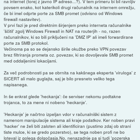
na internet (torej z javno IP adreso...?). V tem primeru bi bil ravnljiv
povsem enako, kot katerikoli drugi računalnik na internem omrežju,
če bi imel odprte porte za SMB promet (odvisno od Windows
firewall nastavitev).
V prvi fazi je pred direktnim širjenjem preko interneta računalnike
'ščitil' zgolj Windows Firewall in NAT na routerjih - no, razen
računalnikov, ki so bili priključeni na 'DMZ IP' ali imeli forwardirane
porte za SMB protokol.
Večinoma pa so se dejansko širile okužbe preko VPN povezav
brez filtriranja prometa oz. povezav, ki so dovoljevale SMB promet
med oddaljenimi lokacijami.
Za več podrobnosti pa se obrnita na kakšnega eksperta 'viruloga' z
SICERT ali malo guglajta, saj je bilo presneto veliko tega
napisanega.
In še enkrat glede 'heckanja': če serviser nekomu podtakne
trojanca, to za mene ni nobeno 'heckanje'.
'Heckanje' je načrtno izpeljan vdor v računalniški sistem z
namenom manipulacije sistema ali kraje podatkov. Ker noben pravi
'hacker' ne želi biti zaloten ali identificiran (pustimo zdaj ob strani
tiste mulce, ki se gredo pozerstvo), se tega noben profi ne bo
loteval iz golega dolgočasja.No, nenazadnje pa si tudi 'pozerska