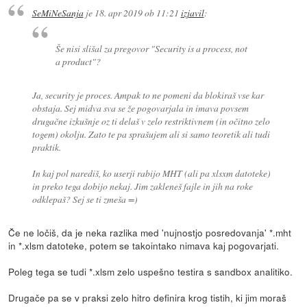
SeMiNeSanja
je
18. apr 2019 ob 11:21
izjavil
:
Še nisi slišal za pregovor "Security is a process, not
a product"?
Ja, security je proces. Ampak to ne pomeni da blokiraš vse kar
obstaja. Sej midva sva se že pogovarjala in imava povsem
drugačne izkušnje oz ti delaš v zelo restriktivnem (in očitno zelo
togem) okolju. Zato te pa sprašujem ali si samo teoretik ali tudi
praktik.
In kaj pol narediš, ko userji rabijo MHT (ali pa xlsxm datoteke)
in preko tega dobijo nekaj. Jim zakleneš fajle in jih na roke
odklepaš? Sej se ti zmeša =)
Če ne ločiš, da je neka razlika med 'nujnostjo posredovanja' *.mht
in *.xlsm datoteke, potem se takointako nimava kaj pogovarjati.
Poleg tega se tudi *.xlsm zelo uspešno testira s sandbox analitiko.
Drugače pa se v praksi zelo hitro definira krog tistih, ki jim moraš