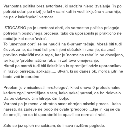
Varnostna politika brez avtoritete, ki nadzira njeno izvajanje (in po
potrebi udari po mizi) je fail v sami kali in vodi izključno v anarhijo,
ne pa v kakršnokoli varnost.
ISTOČASNO pa je umetnost obrti, da varnostno politiko prilagaja
potrebam poslovnega procesa, tako da uporabniki jo praktično ne
občutijo kot neko 'oviro'.
To 'umetnost obrti' se ne naučiš na 8-urnem tečaju. Moraš biti tudi
človek za to, da imaš tisti prefinjeni občutek in znanje, da znaš
pravilno zakoličiti meje tega, kar je 'normalna raba' in bo dovoljeno,
ter kaj je 'problematična raba' in zahteva omejevanje.
Hkrati pa moraš tudi biti fleksibilen in spremljati odziv uporabnikov
in razvoj omrežja, aplikacij,.... Stvari, ki so danes ok, morda jutri ne
bodo več in obratno.
Problem je v miselnosti 'mrežologov', ki od dneva 0 profesionalne
kariere zgolj razmišljate o tem, kako nekaj naresti, da bo delovalo.
Da bo delovalo čim hitreje, čim bolje.
Varnost pa je ravno v obratno smer obrnjen miselni proces - kako
naresti, da zadeve ne bodo delovale 'predobro'....kje in kaj se da
še omejiti, ne da bi uporabniki to opazili ob normalni rabi.
Zato se jaz sploh ne sekiram, če imava različne poglede.