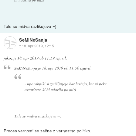
Tule se midva razlikujeva =)
SeMiNeSanja
::
18. apr 2019, 12:15
jukoz
je
18. apr 2019 ob 11:59
izjavil
:
SeMiNeSanja
je
18. apr 2019 ob 11:50
izjavil
:
- uporabniki si zmišljujejo kar hočejo, ker ni neke
avtoritete, ki bi udarila po mizi
Tule se midva razlikujeva =)
Proces varnosti se začne z varnostno politiko.