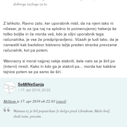
dobrega razloga za to.
Z lahkoto. Ravno zato, ker uporabnik misli, da na njem tako ni
ničesar, je to za (pa naj na splošno to poimenujemo) hekerja še
toliko boljše in če morda veš, kdo je ciljni uporabnik tega
računalnika, je vse že predpripravljeno. Včasih je tudi tako, da je
namestiti kak backdoor bistveno lažje preden stranka prevzame
računalnik, kot pa potem.
Wannacry si moral najprej nekje stakniti, šele nato se je širil po
(interni) mreži. Kako in kdo ga je staknil pa... morda kar kakšne
tajnice potem se pa samo še širi.
SeMiNeSanja
::
17. apr 2019, 23:32
MrStein
je
17. apr 2019 ob 22:03
izjavil
:
Wannacry je bil popatchan že dolgo pred izbruhom. Malo bolj
sledi temi, prosim.