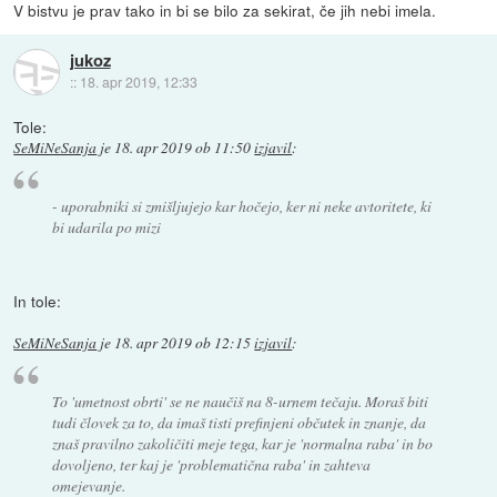
V bistvu je prav tako in bi se bilo za sekirat, če jih nebi imela.
jukoz
::
18. apr 2019, 12:33
Tole:
SeMiNeSanja
je
18. apr 2019 ob 11:50
izjavil
:
- uporabniki si zmišljujejo kar hočejo, ker ni neke avtoritete, ki
bi udarila po mizi
In tole:
SeMiNeSanja
je
18. apr 2019 ob 12:15
izjavil
:
To 'umetnost obrti' se ne naučiš na 8-urnem tečaju. Moraš biti
tudi človek za to, da imaš tisti prefinjeni občutek in znanje, da
znaš pravilno zakoličiti meje tega, kar je 'normalna raba' in bo
dovoljeno, ter kaj je 'problematična raba' in zahteva
omejevanje.