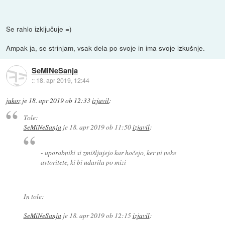
Se rahlo izključuje =)
Ampak ja, se strinjam, vsak dela po svoje in ima svoje izkušnje.
SeMiNeSanja
::
18. apr 2019, 12:44
jukoz
je
18. apr 2019 ob 12:33
izjavil
:
Tole:
SeMiNeSanja
je
18. apr 2019 ob 11:50
izjavil
:
- uporabniki si zmišljujejo kar hočejo, ker ni neke
avtoritete, ki bi udarila po mizi
In tole:
SeMiNeSanja
je
18. apr 2019 ob 12:15
izjavil
: