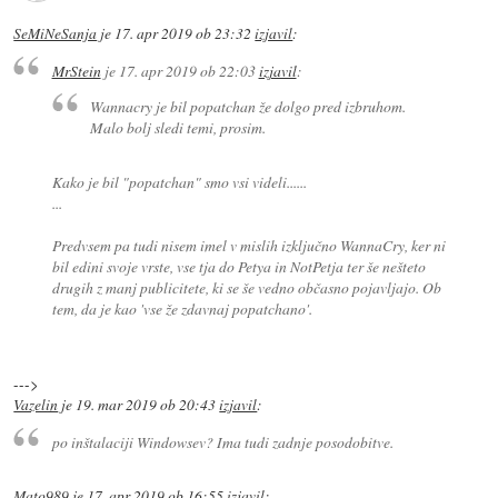
SeMiNeSanja
je
17. apr 2019 ob 23:32
izjavil
:
MrStein
je
17. apr 2019 ob 22:03
izjavil
:
Wannacry je bil popatchan že dolgo pred izbruhom.
Malo bolj sledi temi, prosim.
Kako je bil "popatchan" smo vsi videli......
...
Predvsem pa tudi nisem imel v mislih izključno WannaCry, ker ni
bil edini svoje vrste, vse tja do Petya in NotPetja ter še nešteto
drugih z manj publicitete, ki se še vedno občasno pojavljajo. Ob
tem, da je kao 'vse že zdavnaj popatchano'.
--->
Vazelin
je
19. mar 2019 ob 20:43
izjavil
:
po inštalaciji Windowsev? Ima tudi zadnje posodobitve.
Mato989
je
17. apr 2019 ob 16:55
izjavil
: