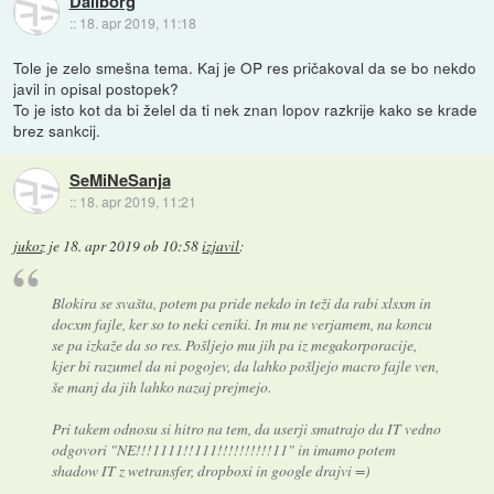
Daliborg
::
18. apr 2019, 11:18
Tole je zelo smešna tema. Kaj je OP res pričakoval da se bo nekdo
javil in opisal postopek?
To je isto kot da bi želel da ti nek znan lopov razkrije kako se krade
brez sankcij.
SeMiNeSanja
::
18. apr 2019, 11:21
jukoz
je
18. apr 2019 ob 10:58
izjavil
:
Blokira se svašta, potem pa pride nekdo in teži da rabi xlsxm in
docxm fajle, ker so to neki ceniki. In mu ne verjamem, na koncu
se pa izkaže da so res. Pošljejo mu jih pa iz megakorporacije,
kjer bi razumel da ni pogojev, da lahko pošljejo macro fajle ven,
še manj da jih lahko nazaj prejmejo.
Pri takem odnosu si hitro na tem, da userji smatrajo da IT vedno
odgovori "NE!!!1111!!111!!!!!!!!!!11" in imamo potem
shadow IT z wetransfer, dropboxi in google drajvi =)