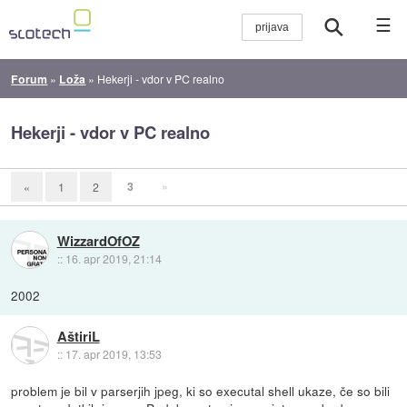
☰
Forum
»
Loža
»
Hekerji - vdor v PC realno
Hekerji - vdor v PC realno
3
»
«
1
2
WizzardOfOZ
::
16. apr 2019, 21:14
2002
AštiriL
::
17. apr 2019, 13:53
problem je bil v parserjih jpeg, ki so executal shell ukaze, če so bili