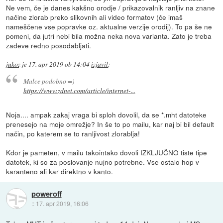
Ne vem, če je danes kakšno orodje / prikazovalnik ranljiv na znane
načine zlorab preko slikovnih ali video formatov (če imaš
nameščene vse popravke oz. aktualne verzije orodij). To pa še ne
pomeni, da jutri nebi bila možna neka nova varianta. Zato je treba
zadeve redno posodabljati.
jukoz
je
17. apr 2019 ob 14:04
izjavil
:
Malce podobno =)
https://www.zdnet.com/article/internet-...
Noja.... ampak zakaj vraga bi sploh dovolil, da se *.mht datoteke
prenesejo na moje omrežje? In še to po mailu, kar naj bi bil default
način, po katerem se to ranljivost zlorablja!
Kdor je pameten, v mailu takointako dovoli IZKLJUČNO tiste tipe
datotek, ki so za poslovanje nujno potrebne. Vse ostalo hop v
karanteno ali kar direktno v kanto.
poweroff
::
17. apr 2019, 16:06