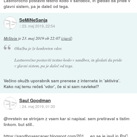
Lastnoročno postaviti testno kodo v sandbox, in gledati da pride v
glavni sistem, pa je daleč od tega.
SeMiNeSanja
::
23. maj 2019, 22:54
MrStein
je
23. maj 2019 ob 22:07
izjavil
:
Okužba je že konkreten vdor.
Lastnoročno postaviti testno kodo v sandbox, in gledati da pride
v glavni sistem, pa je daleč od tega.
Večino okužb uporabnik sam prenese z interneta in 'aktivira'.
Kako naj temu rečeš 'vdor', če si si sam navlekel?
Saul Goodman
::
24. maj 2019, 01:30
@mrstein se strinjam z vsem kar si napisal. sem pretiraval s tistim
linkom. but still..
https://sandboxescaper.blogspot.com/201...
. en se je javil in PoC