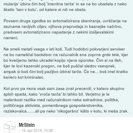
mularija' izbira čim bolj 'imenitne tarče' in se ne bo ubadala z neko
škatlo 'tam v kotu', od katere si nič ne obeta.
Povsem druga zgodba so avtomatizirana skeniranja, uvrščanje na
sezname ranljivih ciljev, njihova preprodaja in kasnejše načrtno,
predvsem avtomatizirano napadanje z nekimi izsiljevalskimi
nameni.
Ne smeš metati vsega v isti koš. Tudi hudobni pokvarjeni serviser
ne bo nameščal backdoor na računalnik ene zoprne grde tete, kjer
bo kvečjemu lahko ukradel kopijo njene oporoke. Čim si na tleh,
kjer te lovi kazenski pregon, ne boš puščal sledov vsevprek,
ampak si boš čim bolj pazljivo izbiral tarče. Če ne... boš imel kratko
kariero kot kriminalec.
Kot prvo pa mora vsak sam zase znat preceniti, v katero skupino
sploh spada, kako 'vroča tarča' bi lahko bil. Verjetno je le
malenkost razlike med računalnikom neke estradnice, politika,
političnega aktivista, pomembnega gospodarstvenika,
raziskovalca.......ali pa neko 'nikogaršno' kišto v kotu, ki meša zrak.
MrStein
::
18. apr 2019, 10:38