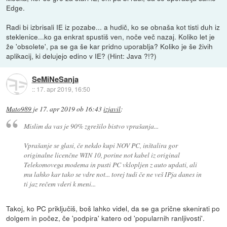
Edge.
Radi bi izbrisali IE iz pozabe... a hudič, ko se obnaša kot tisti duh iz
steklenice...ko ga enkrat spustiš ven, noče več nazaj. Koliko let je
že 'obsolete', pa se ga še kar pridno uporablja? Koliko je še živih
aplikacij, ki delujejo edino v IE? (Hint: Java ?!?)
SeMiNeSanja
::
17. apr 2019, 16:50
Mato989
je
17. apr 2019 ob 16:43
izjavil
:
Mislim da vas je 90% zgrešilo bistvo vprašanja...
Vprašanje se glasi, če nekdo kupi NOV PC, inštalira gor
originalne licenčne WIN 10, porine not kabel iz original
Telekomovega modema in pusti PC vklopljen z auto updati, ali
mu lahko kar tako se vdre not... torej tudi če ne veš IPja danes in
ti jaz rečem vderi k meni...
Takoj, ko PC priključiš, boš lahko videl, da se ga prične skenirati po
dolgem in počez, če 'podpira' katero od 'popularnih ranljivosti'.