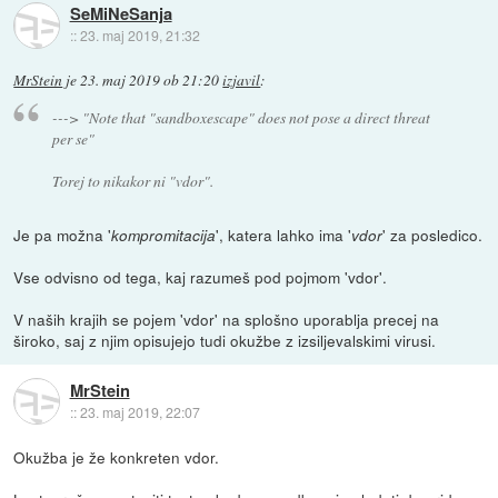
SeMiNeSanja
::
23. maj 2019, 21:32
MrStein
je
23. maj 2019 ob 21:20
izjavil
:
---> "Note that "sandboxescape" does not pose a direct threat
per se"
Torej to nikakor ni "vdor".
Je pa možna '
', katera lahko ima '
' za posledico.
kompromitacija
vdor
Vse odvisno od tega, kaj razumeš pod pojmom 'vdor'.
V naših krajih se pojem 'vdor' na splošno uporablja precej na
široko, saj z njim opisujejo tudi okužbe z izsiljevalskimi virusi.
MrStein
::
23. maj 2019, 22:07
Okužba je že konkreten vdor.