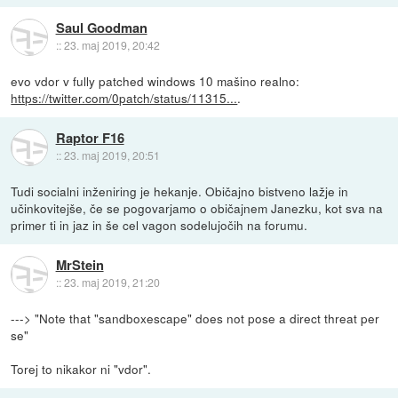
Saul Goodman
::
23. maj 2019, 20:42
evo vdor v fully patched windows 10 mašino realno:
https://twitter.com/0patch/status/11315...
.
Raptor F16
::
23. maj 2019, 20:51
Tudi socialni inženiring je hekanje. Običajno bistveno lažje in
učinkovitejše, če se pogovarjamo o običajnem Janezku, kot sva na
primer ti in jaz in še cel vagon sodelujočih na forumu.
MrStein
::
23. maj 2019, 21:20
---> "Note that "sandboxescape" does not pose a direct threat per
se"
Torej to nikakor ni "vdor".