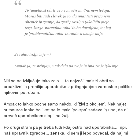
To 'umetnost obrti' se ne naučiš na 8-urnem tečaju.
Moraš biti tudi človek za to, da imaš tisti prefinjeni
občutek in znanje, da znaš pravilno zakoličiti meje
tega, kar je 'normalna raba' in bo dovoljeno, ter kaj
je 'problematična raba' in zahteva omejevanje.
Se rahlo izključuje =)
Ampak ja, se strinjam, vsak dela po svoje in ima svoje izkušnje.
Niti se ne izključuje tako zelo.... ta največji mojstri obrti so
proaktivni in prehitijo uporabnike z prilagajanjem varnostne politike
njihovim potrebam.
Ampak to lahko počne samo nekdo, ki 'živi z okoljem'. Nek najet
outsource lahko bolj kot ne le malo 'pokrpa' zadeve in upa, da ni
preveč uporabnikom stopil na žulj.
Po drugi strani pa je treba tudi kdaj ostro nad uporabnika.... npr.
naš upravnik zgradbe... ženska, ki sem ji lepo povedal, da naj mi