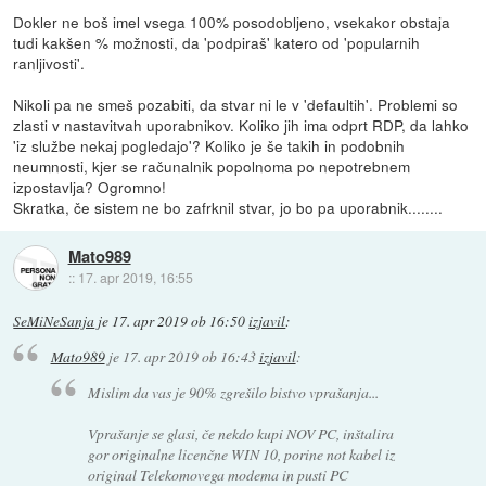
Dokler ne boš imel vsega 100% posodobljeno, vsekakor obstaja
tudi kakšen % možnosti, da 'podpiraš' katero od 'popularnih
ranljivosti'.
Nikoli pa ne smeš pozabiti, da stvar ni le v 'defaultih'. Problemi so
zlasti v nastavitvah uporabnikov. Koliko jih ima odprt RDP, da lahko
'iz službe nekaj pogledajo'? Koliko je še takih in podobnih
neumnosti, kjer se računalnik popolnoma po nepotrebnem
izpostavlja? Ogromno!
Skratka, če sistem ne bo zafrknil stvar, jo bo pa uporabnik........
Mato989
::
17. apr 2019, 16:55
SeMiNeSanja
je
17. apr 2019 ob 16:50
izjavil
:
Mato989
je
17. apr 2019 ob 16:43
izjavil
:
Mislim da vas je 90% zgrešilo bistvo vprašanja...
Vprašanje se glasi, če nekdo kupi NOV PC, inštalira
gor originalne licenčne WIN 10, porine not kabel iz
original Telekomovega modema in pusti PC