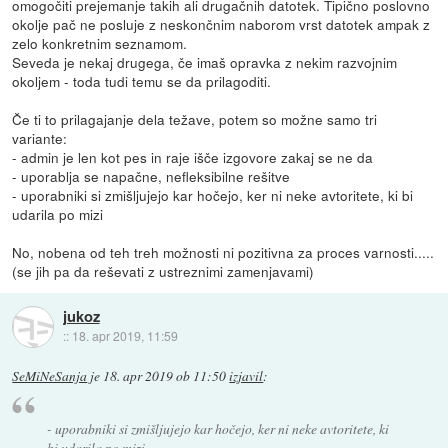
omogočiti prejemanje takih ali drugačnih datotek. Tipično poslovno
okolje pač ne posluje z neskončnim naborom vrst datotek ampak z
zelo konkretnim seznamom.
Seveda je nekaj drugega, če imaš opravka z nekim razvojnim
okoljem - toda tudi temu se da prilagoditi.
Če ti to prilagajanje dela težave, potem so možne samo tri
variante:
- admin je len kot pes in raje išče izgovore zakaj se ne da
- uporablja se napačne, nefleksibilne rešitve
- uporabniki si zmišljujejo kar hočejo, ker ni neke avtoritete, ki bi
udarila po mizi
No, nobena od teh treh možnosti ni pozitivna za proces varnosti.....
(se jih pa da reševati z ustreznimi zamenjavami)
jukoz
::
18. apr 2019, 11:59
SeMiNeSanja
je
18. apr 2019 ob 11:50
izjavil
:
- uporabniki si zmišljujejo kar hočejo, ker ni neke avtoritete, ki
bi udarila po mizi