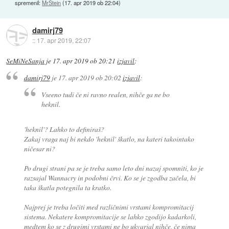
spremenil:
MrStein
(
17. apr 2019 ob 22:04
)
damirj79
::
17. apr 2019, 22:07
SeMiNeSanja
je
17. apr 2019 ob 20:21
izjavil
:
damirj79
je
17. apr 2019 ob 20:02
izjavil
:
Vseeno tudi če ni ravno realen, nihče ga ne bo
heknil.
'heknil'? Lahko to definiraš?
Zakaj vraga naj bi nekdo 'heknil' škatlo, na kateri takointako
ničesar ni?
Po drugi strani pa se je treba samo leto dni nazaj spomniti, ko je
razsajal Wannacry in podobni črvi. Ko se je zgodba začela, bi
taka škatla potegnila ta kratko.
Najprej je treba ločiti med različnimi vrstami kompromitacij
sistema. Nekatere kompromitacije se lahko zgodijo kadarkoli,
medtem ko se z drugimi vrstami ne bo ukvarjal nihče, če nima