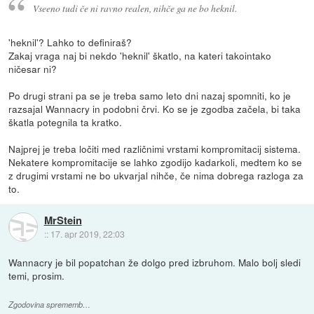
Vseeno tudi če ni ravno realen, nihče ga ne bo heknil.
'heknil'? Lahko to definiraš?
Zakaj vraga naj bi nekdo 'heknil' škatlo, na kateri takointako
ničesar ni?
Po drugi strani pa se je treba samo leto dni nazaj spomniti, ko je
razsajal Wannacry in podobni črvi. Ko se je zgodba začela, bi taka
škatla potegnila ta kratko.
Najprej je treba ločiti med različnimi vrstami kompromitacij sistema.
Nekatere kompromitacije se lahko zgodijo kadarkoli, medtem ko se
z drugimi vrstami ne bo ukvarjal nihče, če nima dobrega razloga za
to.
MrStein
::
17. apr 2019, 22:03
Wannacry je bil popatchan že dolgo pred izbruhom. Malo bolj sledi
temi, prosim.
Zgodovina sprememb…