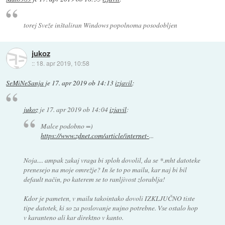
torej Sveže inštaliran Windows popolnoma posodobljen
jukoz
::
18. apr 2019, 10:58
SeMiNeSanja
je
17. apr 2019 ob 14:13
izjavil
:
jukoz
je
17. apr 2019 ob 14:04
izjavil
:
Malce podobno =)
https://www.zdnet.com/article/internet-
...
Noja.... ampak zakaj vraga bi sploh dovolil, da se *.mht datoteke
prenesejo na moje omrežje? In še to po mailu, kar naj bi bil
default način, po katerem se to ranljivost zlorablja!
Kdor je pameten, v mailu takointako dovoli IZKLJUČNO tiste
tipe datotek, ki so za poslovanje nujno potrebne. Vse ostalo hop
v karanteno ali kar direktno v kanto.