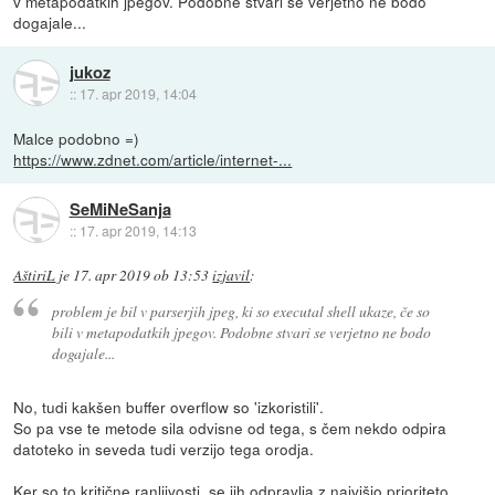
v metapodatkih jpegov. Podobne stvari se verjetno ne bodo
dogajale...
jukoz
::
17. apr 2019, 14:04
Malce podobno =)
https://www.zdnet.com/article/internet-...
SeMiNeSanja
::
17. apr 2019, 14:13
AštiriL
je
17. apr 2019 ob 13:53
izjavil
:
problem je bil v parserjih jpeg, ki so executal shell ukaze, če so
bili v metapodatkih jpegov. Podobne stvari se verjetno ne bodo
dogajale...
No, tudi kakšen buffer overflow so 'izkoristili'.
So pa vse te metode sila odvisne od tega, s čem nekdo odpira
datoteko in seveda tudi verzijo tega orodja.
Ker so to kritične ranljivosti, se jih odpravlja z najvišjo prioriteto.