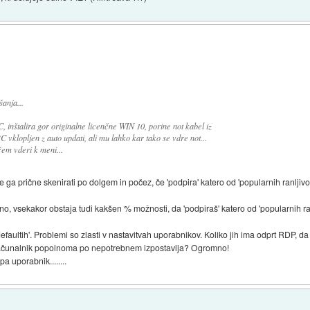
anja...
 inštalira gor originalne licenčne WIN 10, porine not kabel iz
vklopljen z auto updati, ali mu lahko kar tako se vdre not...
ečem vderi k meni...
se ga prične skenirati po dolgem in počez, če 'podpira' katero od 'popularnih ranljivos
 vsekakor obstaja tudi kakšen % možnosti, da 'podpiraš' katero od 'popularnih ranl
'defaultih'. Problemi so zlasti v nastavitvah uporabnikov. Koliko jih ima odprt RDP, d
e računalnik popolnoma po nepotrebnem izpostavlja? Ogromno!
pa uporabnik........