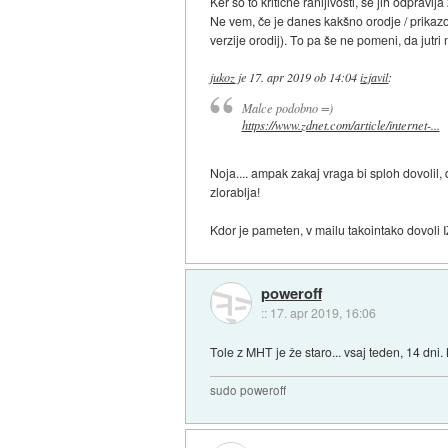
Ker so to kritične ranljivosti, se jih odpravlja 
Ne vem, če je danes kakšno orodje / prikazo
verzije orodij). To pa še ne pomeni, da jutr
jukoz
je
17. apr 2019 ob 14:04
izjavil
:
Malce podobno =)
https://www.zdnet.com/article/internet-...
Noja.... ampak zakaj vraga bi sploh dovolil, 
zlorablja!
Kdor je pameten, v mailu takointako dovoli 
poweroff
::
17. apr 2019, 16:06
Tole z MHT je že staro... vsaj teden, 14 dn
sudo poweroff