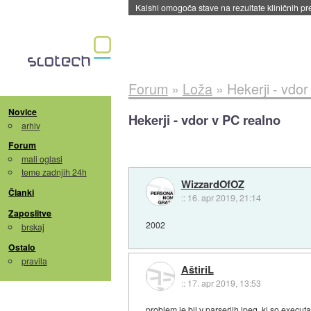
Sandisk že prodal več kot polovico SSD-jev za 
Forum
»
Loža
»
Hekerji - vdor
Novice
Hekerji - vdor v PC realno
arhiv
Forum
mali oglasi
teme zadnjih 24h
WizzardOfOZ
Članki
::
16. apr 2019, 21:14
Zaposlitve
2002
brskaj
Ostalo
pravila
AštiriL
::
17. apr 2019, 13:53
problem je bil v parserjih jpeg, ki so execut