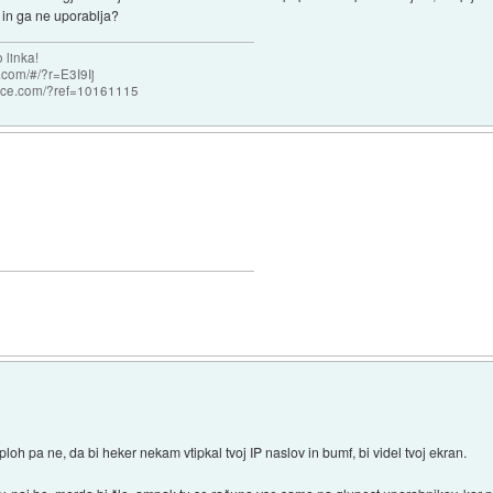
a in ga ne uporablja?
 linka!
com/#/?r=E3I9Ij
nce.com/?ref=10161115
Sploh pa ne, da bi heker nekam vtipkal tvoj IP naslov in bumf, bi videl tvoj ekran.