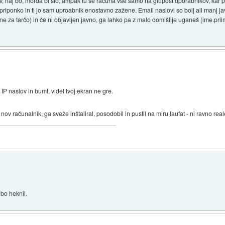
 naj bo, morda bi šlo, ampak tu se računa vse samo na glupost uporabnikov, kar 
riponko in ti jo sam uproabnik enostavno zažene. Email naslovi so bolj ali manj jav
ladne za tarčo) in če ni objavljen javno, ga lahko pa z malo domišlije uganeš (ime.
IP naslov in bumf, videl tvoj ekran ne gre.
 nov računalnik, ga sveže inštaliral, posodobil in pustil na miru laufat - ni ravno rea
 bo heknil.