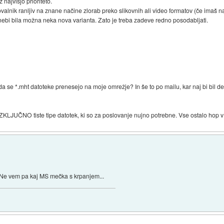
z najvišjo prioriteto.
valnik ranljiv na znane načine zlorab preko slikovnih ali video formatov (če imaš
i nebi bila možna neka nova varianta. Zato je treba zadeve redno posodabljati.
da se *.mht datoteke prenesejo na moje omrežje? In še to po mailu, kar naj bi bil def
IZKLJUČNO tiste tipe datotek, ki so za poslovanje nujno potrebne. Vse ostalo hop v 
i. Ne vem pa kaj MS mečka s krpanjem...