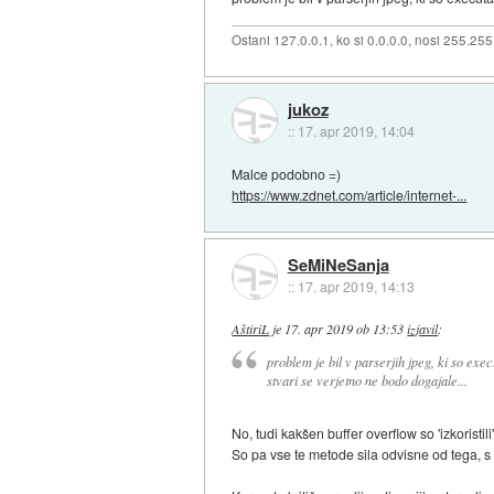
Ostani 127.0.0.1, ko si 0.0.0.0, nosi 255.25
jukoz
::
17. apr 2019, 14:04
Malce podobno =)
https://www.zdnet.com/article/internet-...
SeMiNeSanja
::
17. apr 2019, 14:13
AštiriL
je
17. apr 2019 ob 13:53
izjavil
:
problem je bil v parserjih jpeg, ki so exe
stvari se verjetno ne bodo dogajale...
No, tudi kakšen buffer overflow so 'izkoristili'
So pa vse te metode sila odvisne od tega, s