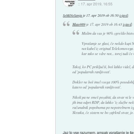
::
17. apr 2019, 16:55
SeMiNeSanja
je
17. apr 2019 ob 16:50
izjavil
:
Mato989
je
17. apr 2019 ob 16:43
izjavil
:
Mislim da vas je 90% zgrešilo bistv
Vprašanje se glasi, če nekdo kupi 
not kabel iz original Telekomovega 
kar tako se vdre not... torej tudi če
Takoj, ko PC priključiš, boš lahko videl, 
od 'popularnih ranljivosti'.
Dokler ne boš imel vsega 100% posodoblje
katero od 'popularnih ranljivosti'.
Nikoli pa ne smeš pozabiti, da stvar ni le 
jih ima odprt RDP, da lahko 'iz službe nek
računalnik popolnoma po nepotrebnem iz
Skratka, če sistem ne bo zafrknil stvar, jo 
Jaz to vse razumem, ampak vprašanje je še v