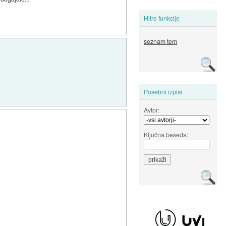
Hitre funkcije
seznam tem
Posebni izpisi
Avtor:
Ključna beseda: