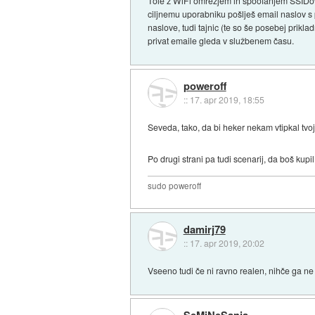
Tole z WiFi omrežjem in spoofanjem SSIDov,
ciljnemu uporabniku pošlješ email naslov s p
naslove, tudi tajnic (te so še posebej prik
privat emaile gleda v službenem času.
poweroff
::
17. apr 2019, 18:55
Seveda, tako, da bi heker nekam vtipkal tvoj 
Po drugi strani pa tudi scenarij, da boš kupil
sudo poweroff
damirj79
::
17. apr 2019, 20:02
Vseeno tudi če ni ravno realen, nihče ga ne