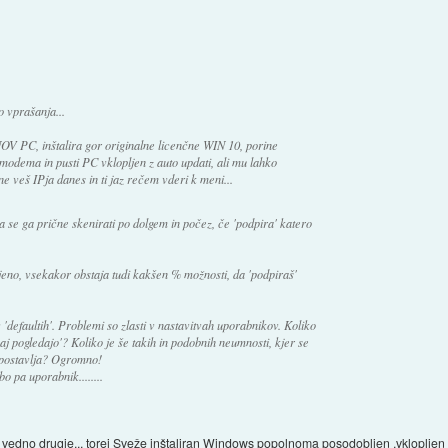
o vprašanja...
NOV PC, inštalira gor originalne licenčne WIN 10, porine
modema in pusti PC vklopljen z auto updati, ali mu lahko
 ne veš IPja danes in ti jaz rečem vderi k meni...
da se ga prične skenirati po dolgem in počez, če 'podpira' katero
no, vsekakor obstaja tudi kakšen % možnosti, da 'podpiraš'
v 'defaultih'. Problemi so zlasti v nastavitvah uporabnikov. Koliko
aj pogledajo'? Koliko je še takih in podobnih neumnosti, kjer se
postavlja? Ogromno!
bo pa uporabnik........
edno drugje... torej Sveže inštaliran Windows popolnoma posodobljen ,vklopljen PC 