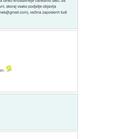
pa lahko enostavneje naredimo tako, da
ni, skoraj vsako podjetje objavlja
priimek@gmail.com), večina zaposlenh tudi
len.