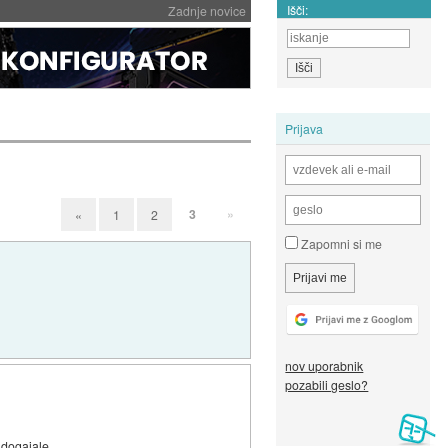
Išči:
Zadnje novice
Prijava
3
»
«
1
2
Zapomni si me
nov uporabnik
pozabili geslo?
 dogajale...