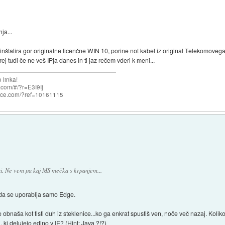
ja...
nštalira gor originalne licenčne WIN 10, porine not kabel iz original Telekomoveg
orej tudi če ne veš IPja danes in ti jaz rečem vderi k meni...
 linka!
com/#/?r=E3I9Ij
nce.com/?ref=10161115
dni. Ne vem pa kaj MS mečka s krpanjem...
i, da se uporablja samo Edge.
se obnaša kot tisti duh iz steklenice...ko ga enkrat spustiš ven, noče več nazaj. Koliko
, ki delujejo edino v IE? (Hint: Java ?!?)