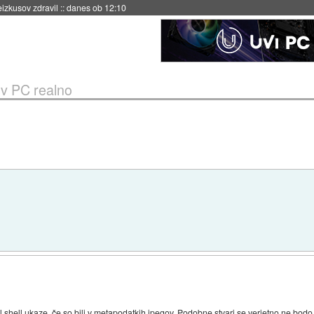
naslednji dve leti
::
danes ob 11:37
 v PC realno
al shell ukaze, če so bili v metapodatkih jpegov. Podobne stvari se verjetno ne bodo