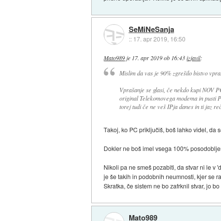
SeMiNeSanja
::
17. apr 2019, 16:50
Mato989
je
17. apr 2019 ob 16:43
izjavil
:
Mislim da vas je 90% zgrešilo bistvo vpraš
Vprašanje se glasi, če nekdo kupi NOV PC,
original Telekomovega modema in pusti PC 
torej tudi če ne veš IPja danes in ti jaz r
Takoj, ko PC priključiš, boš lahko videl, da 
Dokler ne boš imel vsega 100% posodobljeno,
Nikoli pa ne smeš pozabiti, da stvar ni le v 
je še takih in podobnih neumnosti, kjer s
Skratka, če sistem ne bo zafrknil stvar, jo bo 
Mato989