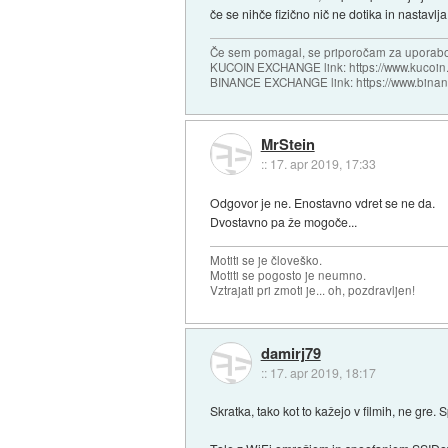
če se nihče fizično nič ne dotika in nastavlj
Če sem pomagal, se priporočam za uporabo
KUCOIN EXCHANGE link: https://www.kucoin.
BINANCE EXCHANGE link: https://www.bina
MrStein
::
17. apr 2019, 17:33
Odgovor je ne. Enostavno vdret se ne da.
Dvostavno pa že mogoče...
Motiti se je človeško.
Motiti se pogosto je neumno.
Vztrajati pri zmoti je... oh, pozdravljen!
damirj79
::
17. apr 2019, 18:17
Skratka, tako kot to kažejo v filmih, ne gre. 