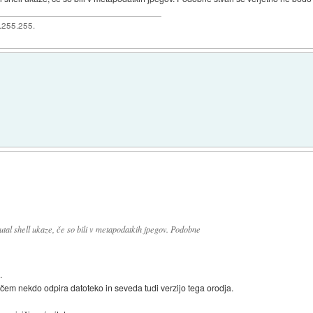
5.255.255.
cutal shell ukaze, če so bili v metapodatkih jpegov. Podobne
.
 čem nekdo odpira datoteko in seveda tudi verzijo tega orodja.