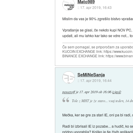
Mato989
::
17. apr 2019, 16:43
Mislim da vas je 90% zgrešilo bistvo vprašan
Vprašanje se glasi, če nekdo kupi NOV PC, i
updati, ali mu lahko kar tako se vdre not... t
Če sem pomagal, se priporočam za uporabo
KUCOIN EXCHANGE link: https://www.kucoin.
BINANCE EXCHANGE link: https://www.bina
SeMiNeSanja
::
17. apr 2019, 16:44
poweroff
je
17. apr 2019 ob 16:06
izjavil
:
Tole z MHT je že staro... vsaj teden, 14 
Mečka, ker se gre za stari IE, oni pa bi rad
Radi bi izbrisali IE iz pozabe... a hudič, ko 
pridno uporablja? Koliko je še živih aplikacij