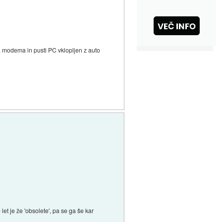
a modema in pusti PC vklopljen z auto
 let je že 'obsolete', pa se ga še kar