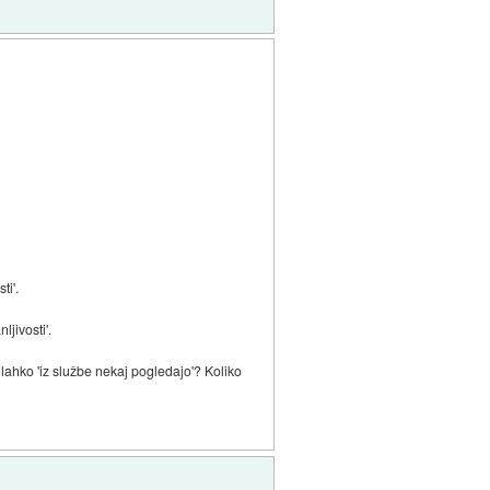
ti'.
jivosti'.
a lahko 'iz službe nekaj pogledajo'? Koliko