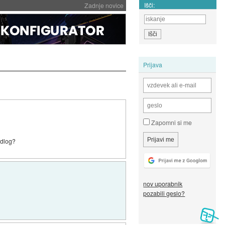
Išči:
Zadnje novice
Prijava
Zapomni si me
edlog?
nov uporabnik
pozabili geslo?