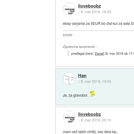
iloveboobz
::
8. mar 2019, 16:45
ebay varjanta za 5EUR bo čist kul za sata 
smoki
Zgodovina sprememb…
predlagal izbris:
Daniel
(
8. mar 2019 ob 17:
Han
::
8. mar 2019, 19:05
Ja, za glavobol.
iloveboobz
::
8. mar 2019, 20:10
mam več takih ohišij, vse dela bp..