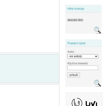
Hitre funkcije
seznam tem
Posebni izpisi
Avtor:
Ključna beseda: