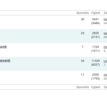
Sporočila
Ogledi
Za
30
5431
H
(3484)
24
23
2655
va
(2131)
28
jucek
7
1729
H
(1511)
6.
novanji
33
11335
Lo
(8337)
7.
11
2055
ma
(1753)
25
Sporočila
Ogledi
Za