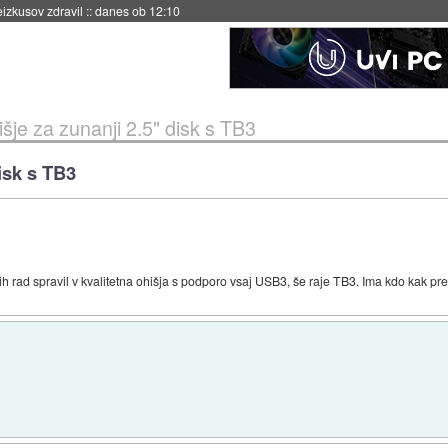
eizkusov zdravil
::
danes ob 12:10
šje za zunanji 2.5" disk s TB3
isk s TB3
 jih rad spravil v kvalitetna ohišja s podporo vsaj USB3, še raje TB3. Ima kdo kak pr