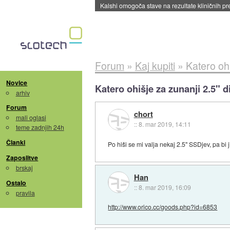
Kalshi omogoča stave na rezultate kliničnih pr
Forum
»
Kaj kupiti
»
Katero ohi
Novice
Katero ohišje za zunanji 2.5" d
arhiv
Forum
chort
mali oglasi
::
8. mar 2019, 14:11
teme zadnjih 24h
Članki
Po hiši se mi valja nekaj 2.5" SSDjev, pa bi
Zaposlitve
brskaj
Han
Ostalo
::
8. mar 2019, 16:09
pravila
http://www.orico.cc/goods.php?id=6853