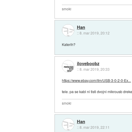
smoki
Han
::
8. mar 2019, 20:12
Katerih?
iloveboobz
::
8. mar 2019, 20:33
https://www.ebay.com/itm/USB-3-0-2-0-Ex...
tele. pa se kabl ni tisti dvojni mikrousb dr
smoki
Han
::
8. mar 2019, 22:11