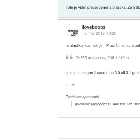
Tole je videt precej cenena plastika. Za SS
iloveboobz
::
9. mar 2019, 10:26
ni plastika, kovinski je... Plastični so sam po
Za SSD bi želel vsaj USB 3.1 Gen1
sj to je tale zgornji case (usb 3.0 ali 3.1 ge
smoki
Zgodovina sprememb…
spremenil:
iloveboobz
(
9. mar 2019 ob 10:2