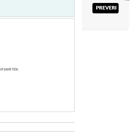
ot pest riža.