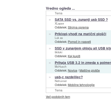
Vredno ogleda ...
Tema
»
SATA SSD vs. zunanji usb SSD ?
XLapse
Oddelek:
Strojna oprema
»
Priklopi-vhodi na matični plošči
Luk as
Oddelek:
Pomoč in nasveti
»
SSD v zunanjem ohisju ali USB kl
tikitoki
Oddelek:
Kaj kupiti
»
Prihaja USB 3.2 in zmeda s poime
McHusch
Oddelek:
Novice
/
Matične plošče
»
usb-c razdelilec?
Netrunner
Oddelek:
Mobilne tehnologije
Tema
Več podobnih tem