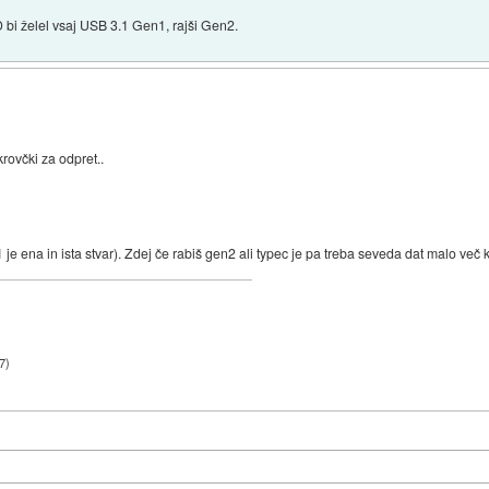
D bi želel vsaj USB 3.1 Gen1, rajši Gen2.
krovčki za odpret..
n1 je ena in ista stvar). Zdej če rabiš gen2 ali typec je pa treba seveda dat malo več k
7
)