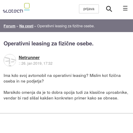
☰
Forum
»
Na cesti
»
Operativni leasing za fizične osebe.
Operativni leasing za fizične osebe.
Netrunner
::
26. jan 2019, 17:32
Ima kdo svoj avtomobil na operativni leasing? Mislim kot fizična
oseba in ne podjetja?
Marsikdo omenja da je to dobra opcija tudi za klasične uproabnike,
vendar bi rad slišal kakšen konkreten primer kako se obnese.