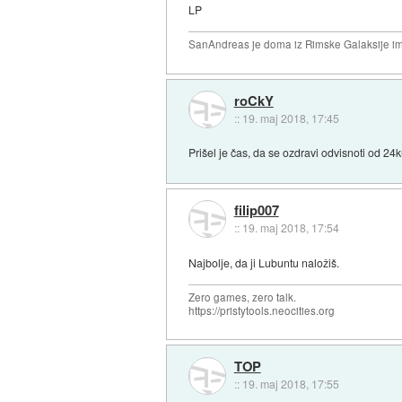
LP
SanAndreas je doma iz Rimske Galaksije im
roCkY
::
19. maj 2018, 17:45
Prišel je čas, da se ozdravi odvisnoti od 24ku
filip007
::
19. maj 2018, 17:54
Najbolje, da ji Lubuntu naložiš.
Zero games, zero talk.
https://pristytools.neocities.org
TOP
::
19. maj 2018, 17:55