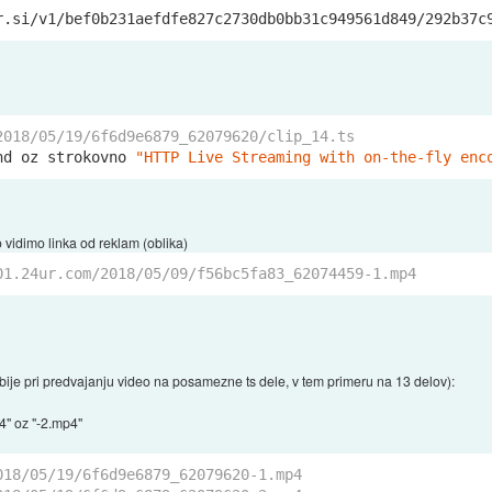
r.si/v
1/bef0b231aefdfe827c2730db0bb31c949561d849/
292
b37c
2018/05/19/6f6d9e6879_62079620/clip_14.ts
nd oz strokovno 
"HTTP Live Streaming with on-the-fly enc
 vidimo linka od reklam (oblika)
01.24ur.com/2018/05/09/f56bc5fa83_62074459-1.mp4
azbije pri predvajanju video na posamezne ts dele, v tem primeru na 13 delov):
p4" oz "-2.mp4"
018/05/19/6f6d9e6879_62079620-1.mp4