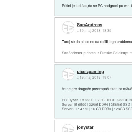
Prišel je tud čas,da se PC nadgradi pa win 
SanAndreas
::
19. maj 2018, 18:35
Torej se da ali se ne da rešiti tega problem
SanAndreas je doma iz Rimske Galaksije im
pixelzgaming
::
19. maj 2018, 19:07
če ne gre drugače poscrapaš stran za m3u8
PC: Ryzen 7 3700X | 32GB DDR4 | 500GB N
Server: i5 6500 | 32GB DDR4 | 256GB SSD 
Server2: i7 4770 | 16 GB DDR3 | 128GB SS
jonystar