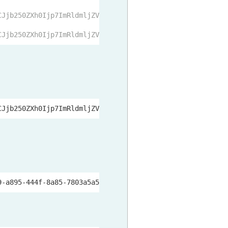
CJjb250ZXh0Ijp7ImRldmljZV9pZCI6IjI5MmIzN2M5LWE4OTUtNDQ0Z
CJjb250ZXh0Ijp7ImRldmljZV9pZCI6IjI5MmIzN2M5LWE4OTUtNDQ0Z
CJjb250ZXh0Ijp7ImRldmljZV9pZCI6IjI5MmIzN2M5LWE4OTUtNDQ0Z
9-a895-444f-8a85-7803a5a5163a/NONE/62079620/0/0/0/0/http