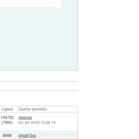
Ogledi
Zadnje sporočilo
134732
ribanisir
(7900)
23. jan 2026 10:26:14
8568
ghost13xc