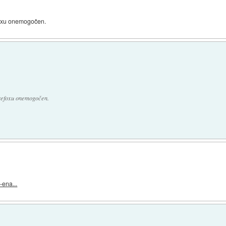
efoxu onemogočen.
Firefoxu onemogočen.
-ena...