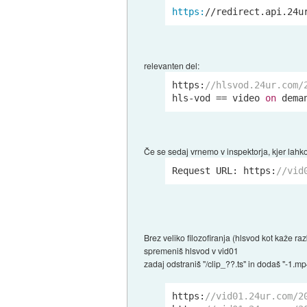
https:
/
/redirect.api.24u
relevanten del:
https:
//hlsvod.24ur.com/
hls-vod == video 
on
 dema
Če se sedaj vrnemo v inspektorja, kjer lahko
Request URL: https:
//vid
Brez veliko filozofiranja (hlsvod kot kaže r
spremeniš hlsvod v vid01
zadaj odstraniš "/clip_??.ts" in dodaš "-1.m
https:
//vid01.24ur.com/2