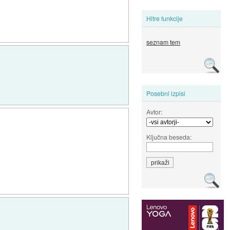
Hitre funkcije
seznam tem
Posebni izpisi
Avtor:
Ključna beseda: