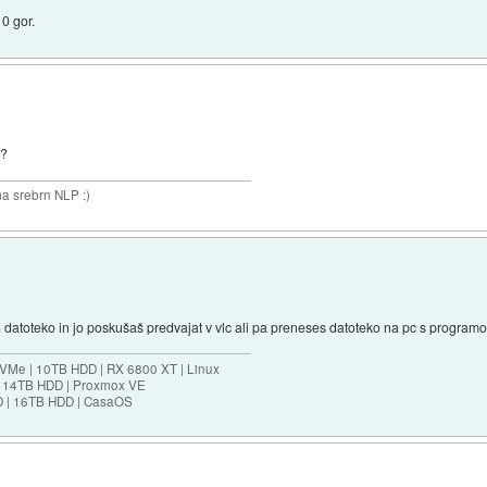
10 gor.
a?
a srebrn NLP :)
 datoteko in jo poskušaš predvajat v vlc ali pa preneses datoteko na pc s progra
VMe | 10TB HDD | RX 6800 XT | Linux
| 14TB HDD | Proxmox VE
D | 16TB HDD | CasaOS