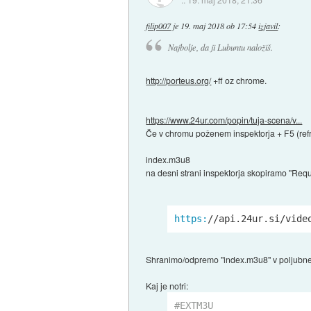
filip007
je
19. maj 2018 ob 17:54
izjavil
:
Najbolje, da ji Lubuntu naložiš.
http://porteus.org/
+ff oz chrome.
https://www.24ur.com/popin/tuja-scena/v...
Če v chromu poženem inspektorja + F5 (refres
index.m3u8
na desni strani inspektorja skopiramo "Req
https:
/
/api.24ur.si/vide
Shranimo/odpremo "index.m3u8" v poljubnem 
Kaj je notri:
#EXTM3U