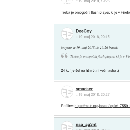
::
19. maj 2018, 19:26
Treba je omogočiti flash player, ki je v Fir
DeeCoy
::
19. maj 2018, 20:15
jonystar
je
19. maj 2018 ob 19:26
izjavil
:
Treba je omogočiti flash player, ki je v 
24 kur je šel na html5, ni več flasha :)
smacker
::
19. maj 2018, 20:27
Rešitev:
https://msfn.org/board/topic/175591
nsa_ag3nt
::
19. maj 2018, 21:36