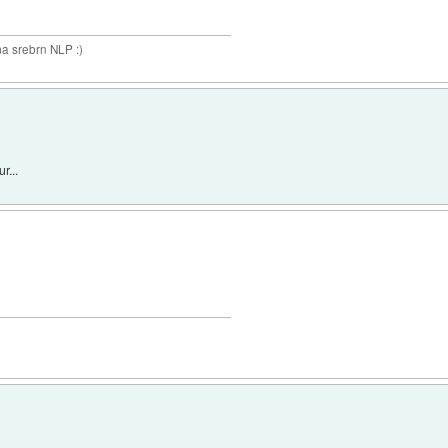
a srebrn NLP :)
r...