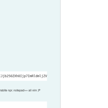
CJjb250ZXh0Ijp7ImRldmljZV9pZCI6IjI5MmIzN2M5LWE4OTUtNDQ0Z
bite npr. notepad++ ali vim ;P