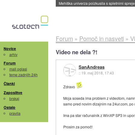
Evropska vesoljska agencija razvija svojo rak
Forum
»
Pomoč in nasveti
»
V
Novice
Video ne dela ?!
arhiv
Forum
SanAndreas
mali oglasi
::
19. maj 2018, 17:43
teme zadnjih 24h
Članki
Zdravo
Zaposlitve
Moja soseda ima problem z videotom, namreč
brskaj
samo pred novim dizajnim na 24ur.com, po n
Ostalo
pravila
Ima pa star računalnik z WinXP SP3 in uporab
Prosim za pomoč!