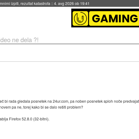
eto za večkratno uporabo
::
4. avg 2026 ob 19:41
ideo ne dela ?!
 bi rada gledala posnetek na 24ur.com, pa noben posnetek sploh noče predvajati,
ovem pa ne, torej kako bi se dalo rešiti problem?
lja Firefox 52.8.0 (32-bitni).