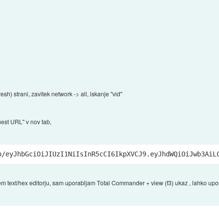
h) strani, zavitek network -> all, iskanje "vid"
uest URL" v nov tab,
o
/eyJhbGciOiJIUzI1NiIsInR5cCI6IkpXVCJ9.eyJhdWQiOiJwb3AiL
text/hex editorju, sam uporabljam Total Commander + view (f3) ukaz , lahko upora