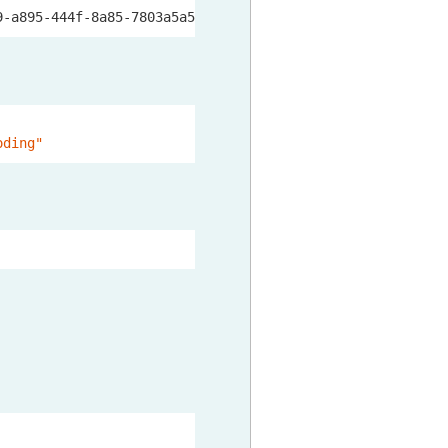
9-a895-
444
f-
8
a85-
7803
a5a5163a/NONE/
62079620
/
0
/
0
/
0
/
0
/
http
oding"