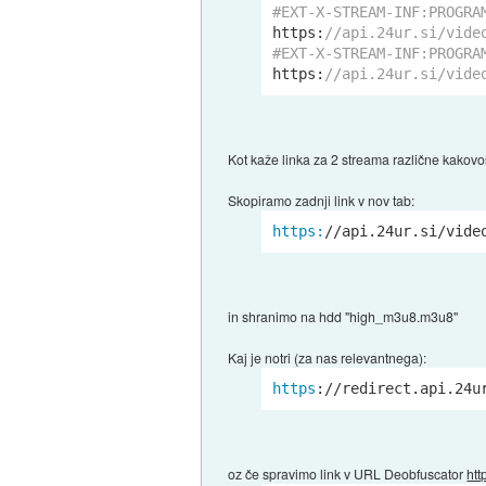
#EXT-X-STREAM-INF:PROGRA
https:
//api.24ur.si/vide
#EXT-X-STREAM-INF:PROGRA
https:
//api.24ur.si/vide
Kot kaže linka za 2 streama različne kakovo
Skopiramo zadnji link v nov tab:
https:
/
/api.24ur.si/vide
in shranimo na hdd "high_m3u8.m3u8"
Kaj je notri (za nas relevantnega):
https
://redirect.api.24u
oz če spravimo link v URL Deobfuscator
htt