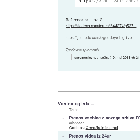
https:
//vid01.24ur.com/2
Referenca za -1 oz -2
https://slo-tech.com/forum/t644274/p537...
https://gizmodo.com/c/goodbye-big-five
Zgodovina sprememb…
spremenilo:
nsa_ag3nt
(
19. maj 2018 ob 21
Vredno ogleda ...
Tema
»
Prenos vsebine z novega arhiva 
edenpac7
Oddelek:
Omrežja in internet
»
Prenos videa iz 24ur