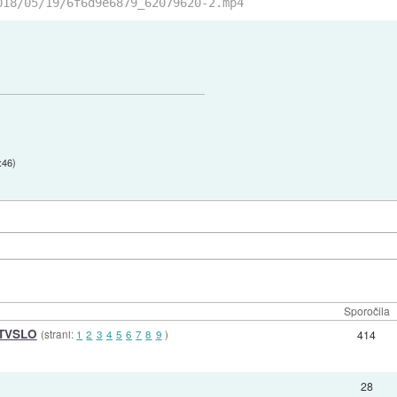
018/05/19/6f6d9e6879_62079620-2.mp4
:46
)
Sporočila
RTVSLO
(strani:
1
2
3
4
5
6
7
8
9
)
414
28