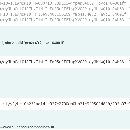
M-ID=1,BANDWIDTH=899719,CODECS=
"mp4a.40.2, avc1.64001f"
o/eyJhbGciOiJIUzI1NiIsInR5cCI6IkpXVCJ9.eyJhdWQiOiJwb3AiL
M-ID=1,BANDWIDTH=1569540,CODECS=
"mp4a.40.2, avc1.64001f"
o/eyJhbGciOiJIUzI1NiIsInR5cCI6IkpXVCJ9.eyJhdWQiOiJwb3AiL
sti, oba v obliki "mp4a.40.2, avc1.64001f"
o
/eyJhbGciOiJIUzI1NiIsInR5cCI6IkpXVCJ9.eyJhdWQiOiJwb3AiL
r.si/v1/bef0b231aefdfe827c2730db0bb31c949561d849/292b37c
p://www.all-nettools.com/toolbox/url...
: