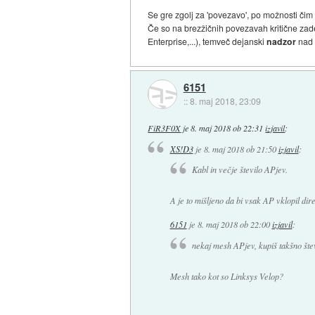
Se gre zgolj za 'povezavo', po možnosti čim c
Če so na brezžičnih povezavah kritične zad
Enterprise,...), temveč dejanski
nadzor
nad 
6151
::
8. maj 2018, 23:09
FiR3F0X
je
8. maj 2018 ob 22:31
izjavil
:
XS!D3
je
8. maj 2018 ob 21:50
izjavil
:
Kabl in večje število APjev.
A je to mišljeno da bi vsak AP vklopil dir
6151
je
8. maj 2018 ob 22:00
izjavil
:
nekaj mesh APjev, kupiš takšno štev
Mesh tako kot so Linksys Velop?