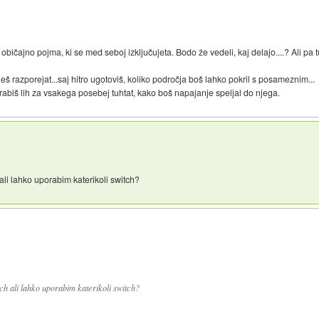
običajno pojma, ki se med seboj izključujeta. Bodo že vedeli, kaj delajo....? Ali pa tu
š razporejat...saj hitro ugotoviš, koliko področja boš lahko pokril s posameznim...
rabiš lih za vsakega posebej tuhtat, kako boš napajanje speljal do njega.
ali lahko uporabim katerikoli switch?
ch ali lahko uporabim katerikoli switch?