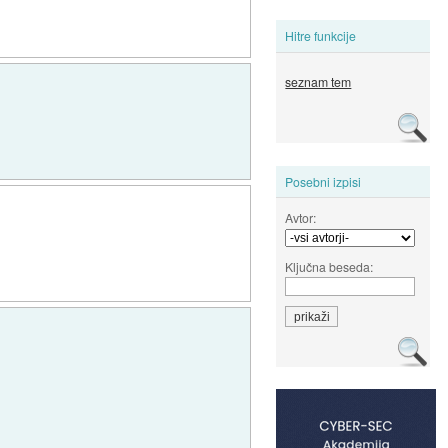
Hitre funkcije
seznam tem
Posebni izpisi
Avtor:
Ključna beseda: