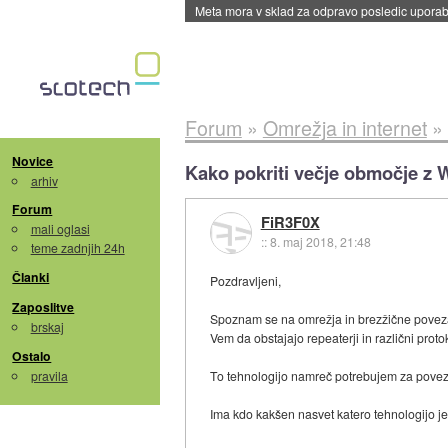
ByteDance trenira največji model umetne intel
Forum
»
Omrežja in internet
»
Novice
Kako pokriti večje območje z 
arhiv
Forum
FiR3F0X
mali oglasi
::
8. maj 2018, 21:48
teme zadnjih 24h
Članki
Pozdravljeni,
Zaposlitve
Spoznam se na omrežja in brezžične povez
brskaj
Vem da obstajajo repeaterji in različni protok
Ostalo
pravila
To tehnologijo namreč potrebujem za povez
Ima kdo kakšen nasvet katero tehnologijo je