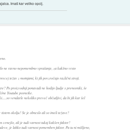
jalca. Imaš kar veliko opcij.
eno.
bilo ne ravno nepomembno vprašanje, za kakšno vrsto
ecej težav z motnjami, ki jih povzročajo različni stroji.
re? Po proizvodnji ponavadi ne hodijo ljudje s prenosniki, še
kakšne Youtube posnetke.
i.....so vendarle nekoliko preveč občutljivi, da bi jih kar šel
 tistem okolju? Se je obneslo ali so imeli težave?
m cenejšo, ali je tudi varnost tukaj kakšen faktor?
deve, je lahko tudi varnost pomemben faktor. Pa tu ni mišljeno,