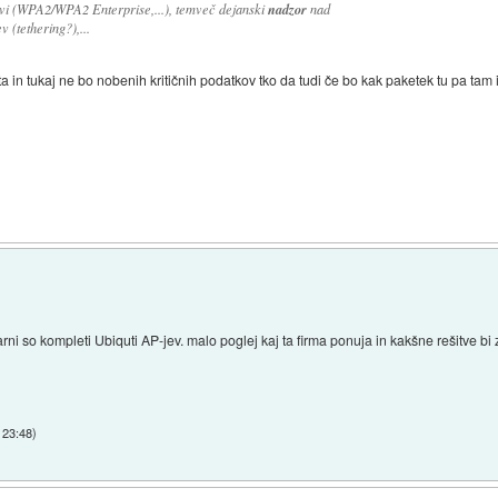
avi (WPA2/WPA2 Enterprise,...), temveč dejanski
nadzor
nad
 (tethering?),...
 in tukaj ne bo nobenih kritičnih podatkov tko da tudi če bo kak paketek tu pa tam 
i so kompleti Ubiquti AP-jev. malo poglej kaj ta firma ponuja in kakšne rešitve bi 
 23:48
)