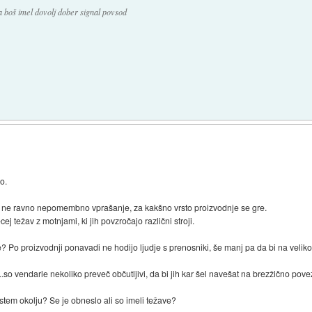
a boš imel dovolj dober signal povsod
o.
o ne ravno nepomembno vprašanje, za kakšno vrsto proizvodnje se gre.
j težav z motnjami, ki jih povzročajo različni stroji.
 Po proizvodnji ponavadi ne hodijo ljudje s prenosniki, še manj pa da bi na veliko 
....so vendarle nekoliko preveč občutljivi, da bi jih kar šel navešat na brezžično pov
istem okolju? Se je obneslo ali so imeli težave?