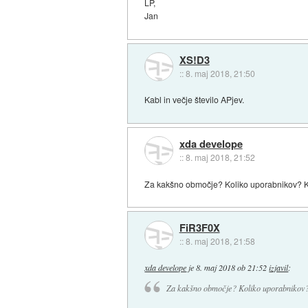
LP,
Jan
XS!D3
::
8. maj 2018, 21:50
Kabl in večje število APjev.
xda develope
::
8. maj 2018, 21:52
Za kakšno območje? Koliko uporabnikov? 
FiR3F0X
::
8. maj 2018, 21:58
xda develope
je
8. maj 2018 ob 21:52
izjavil
:
Za kakšno območje? Koliko uporabnikov