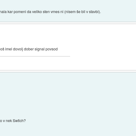
la kar pomeni da veliko sten vmes ni (nisem še bil v stavbi).
boš imel dovolj dober signal povsod
tno v nek Swtich?