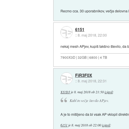
Recmo cca. 30 uporabnikov, večja delovna ha
6151
::
8. maj 2018, 22:00
nekaj mesh APjev, kupiš takšno število, da 
7900X3D | 32GB | 6800 | 4 TB
FiR3F0X
::
8. maj 2018, 22:31
XS!D3
je
8. maj 2018 ob 21:50
izjavil
:
Kabl in večje število APjev.
A je to mišljeno da bi vsak AP vklopil direk
6151
je
8. maj 2018 ob 22:00
izjavil
: