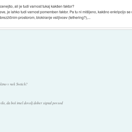
enejšo, ali je tudi varnost tukaj kakšen faktor?
eve, je lahko tudi varnost pomemben faktor. Pa tu ni mišljeno, kakšno enkripcijo
brezžičnim prostorom, blokiranje vsiljivcev (tethering?),...
ektno v nek Swtich?
ilo, da boš imel dovolj dober signal povsod