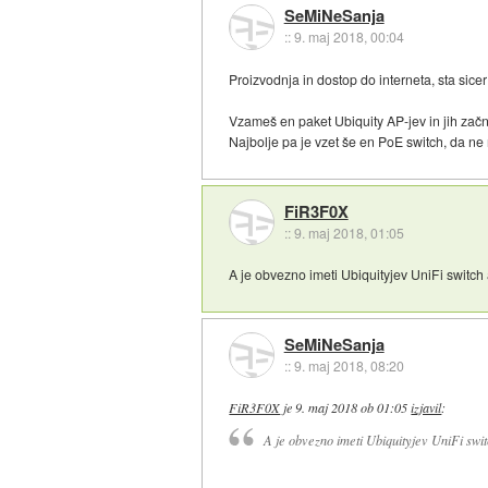
SeMiNeSanja
::
9. maj 2018, 00:04
Proizvodnja in dostop do interneta, sta sicer 
Vzameš en paket Ubiquity AP-jev in jih začne
Najbolje pa je vzet še en PoE switch, da ne 
FiR3F0X
::
9. maj 2018, 01:05
A je obvezno imeti Ubiquityjev UniFi switch 
SeMiNeSanja
::
9. maj 2018, 08:20
FiR3F0X
je
9. maj 2018 ob 01:05
izjavil
:
A je obvezno imeti Ubiquityjev UniFi swit