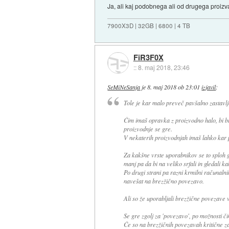
Ja, ali kaj podobnega ali od drugega proizva
7900X3D | 32GB | 6800 | 4 TB
FiR3F0X
::
8. maj 2018, 23:46
SeMiNeSanja
je
8. maj 2018 ob 23:01
izjavil
:
Tole je kar malo preveč pavšalno zastavlj
Čim imaš opravka z proizvodno halo, bi 
proizvodnje se gre.
V nekaterih proizvodnjah imaš lahko kar pr
Za kakšne vrste uporabnikov se to sploh g
manj pa da bi na veliko srfali in gledali 
Po drugi strani pa razni krmilni računalnik
navešat na brezžično povezavo.
Ali so že uporabljali brezžične povezave v
Se gre zgolj za 'povezavo', po možnosti či
Če so na brezžičnih povezavah kritične za