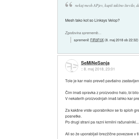
nekaj mesh APjev, kupiš takšno število, d
Mesh tako kot so Linksys Velop?
Zgodovina sprememb…
spremenil:
FiR3F0X
(
8. maj 2018 ob 22:32
)
SeMiNeSanja
::
8. maj 2018, 23:01
Tole je kar malo preveč pavšalno zastavljen
Čim imaš opravka z proizvodno halo, bi bil
V nekaterih proizvodnjah imaš lahko kar prece
Za kakšne vrste uporabnikov se to sploh gre?
posnetke.
Po drugi strani pa razni krmilni računalniki.
Ali so že uporabljali brezžične povezave v t