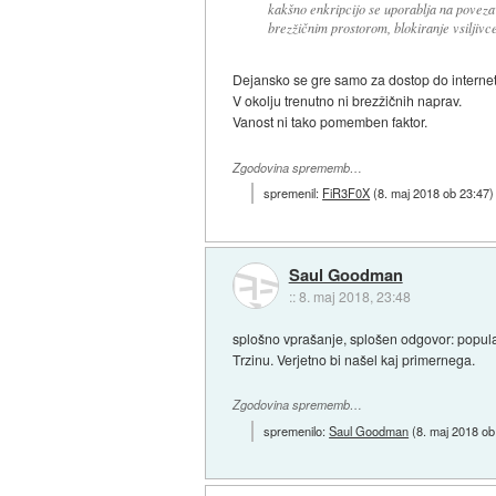
kakšno enkripcijo se uporablja na povez
brezžičnim prostorom, blokiranje vsiljivcev
Dejansko se gre samo za dostop do interneta
V okolju trenutno ni brezžičnih naprav.
Vanost ni tako pomemben faktor.
Zgodovina sprememb…
spremenil:
FiR3F0X
(
8. maj 2018 ob 23:47
)
Saul Goodman
::
8. maj 2018, 23:48
splošno vprašanje, splošen odgovor: popularn
Trzinu. Verjetno bi našel kaj primernega.
Zgodovina sprememb…
spremenilo:
Saul Goodman
(
8. maj 2018 ob