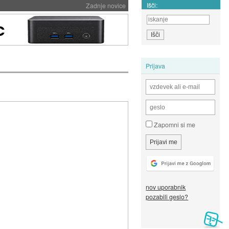
Išči:
Zadnje novice
Prijava
Zapomni si me
nov uporabnik
pozabili geslo?