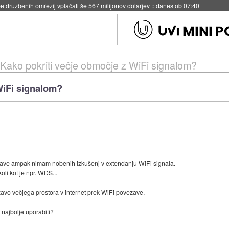
igence doslej
::
včeraj ob 21:37
Kako pokriti večje območje z WiFi signalom?
WiFi signalom?
ave ampak nimam nobenih izkušenj v extendanju WiFi signala.
oli kot je npr. WDS...
avo večjega prostora v internet prek WiFi povezave.
 najbolje uporabiti?