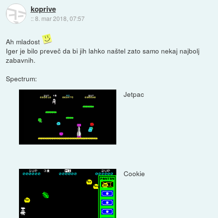
koprive
::
8. mar 2018, 07:57
Ah mladost
Iger je bilo preveč da bi jih lahko naštel zato samo nekaj najbolj
zabavnih.
Spectrum:
Jetpac
Cookie