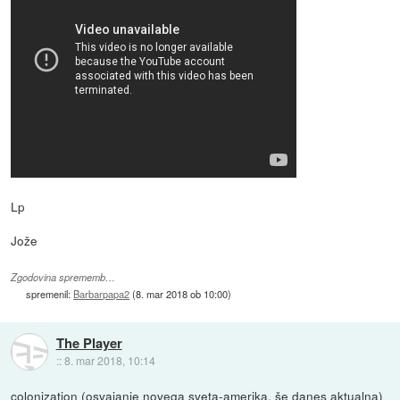
Lp
Jože
Zgodovina sprememb…
spremenil:
Barbarpapa2
(
8. mar 2018 ob 10:00
)
The Player
::
8. mar 2018, 10:14
colonization (osvajanje novega sveta-amerika, še danes aktualna)