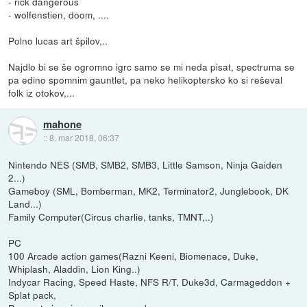
- rick dangerous
- wolfenstien, doom, ....
Polno lucas art špilov,..
Najdlo bi se še ogromno igrc samo se mi neda pisat, spectruma se
pa edino spomnim gauntlet, pa neko helikoptersko ko si reševal
folk iz otokov,...
mahone
::
8. mar 2018, 06:37
Nintendo NES (SMB, SMB2, SMB3, Little Samson, Ninja Gaiden
2...)
Gameboy (SML, Bomberman, MK2, Terminator2, Junglebook, DK
Land...)
Family Computer(Circus charlie, tanks, TMNT,..)
PC
100 Arcade action games(Razni Keeni, Biomenace, Duke,
Whiplash, Aladdin, Lion King..)
Indycar Racing, Speed Haste, NFS R/T, Duke3d, Carmageddon +
Splat pack,