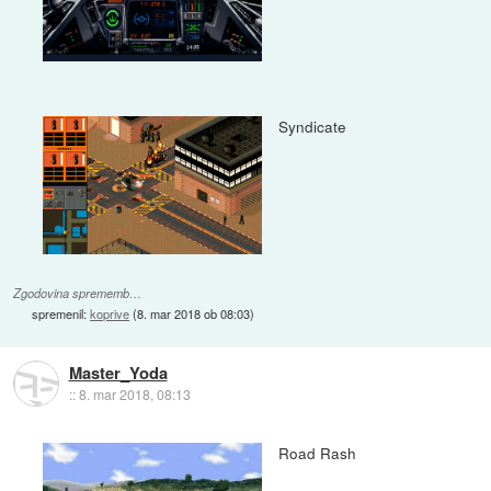
Syndicate
Zgodovina sprememb…
spremenil:
koprive
(
8. mar 2018 ob 08:03
)
Master_Yoda
::
8. mar 2018, 08:13
Road Rash