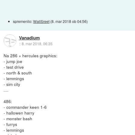
spremenilo:
WallSreet
(
8. mar 2018 ob 04:56
)
Vanadium
::
8. mar 2018, 06:35
Na 286 + hercules graphics:
- jump joe
- test drive
- north & south
- lemmings
- sim city
....
486:
- commander keen 1-6
- hallowen harry
- monster bash
- furrys
- lemmings