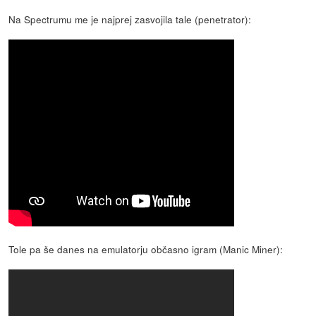
Na Spectrumu me je najprej zasvojila tale (penetrator):
Tole pa še danes na emulatorju občasno igram (Manic Miner):