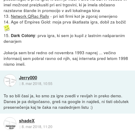
imel možnost preizkusiti pri eni trgovini, ki je imela občasno
razstavne štande in promocijo v avli lokalnega kina
13.
Network QRac Rally
- pri isti firmi kot je zgoraj omenjeno
14. Age of Empires Gold: moja prva škatlasta igra, dobil za božič
15.
: prva igra, ki sem jo kupil z lastnim našparanim
Dark Colony
denarjem
Jokerja sem bral redno od novembra 1993 naprej ... večino
informacij sem pobral ravno od njih, saj interneta pred letom 1998
nismo imeli.
Jerry000
::
8. mar 2018, 10:55
To so bili časi ja, ko smo za igre zvedli v revijah in preko demo.
Danes je pa dolgočasno, greš na google in najdeš, ni tisti občutek
presenečenja kaj te čaka na naslednjem listu :)
shadeX
::
8. mar 2018, 11:20