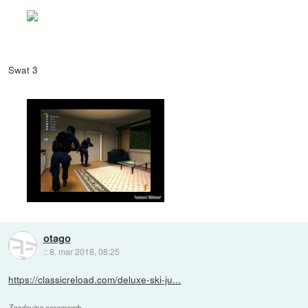
Swat 3
otago
::
8. mar 2018, 08:25
https://classicreload.com/deluxe-ski-ju...
Zgodovina sprememb…