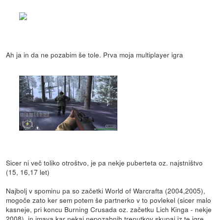
Ah ja in da ne pozabim še tole. Prva moja multiplayer igra
Sicer ni več toliko otroštvo, je pa nekje puberteta oz. najstništvo
(15, 16,17 let)
Najbolj v spominu pa so začetki World of Warcrafta (2004,2005),
mogoče zato ker sem potem še partnerko v to povlekel (sicer malo
kasneje, pri koncu Burning Crusada oz. začetku Lich Kinga - nekje
2008). in imava kar nekaj nepozabnih trenutkov skupaj iz te igre,