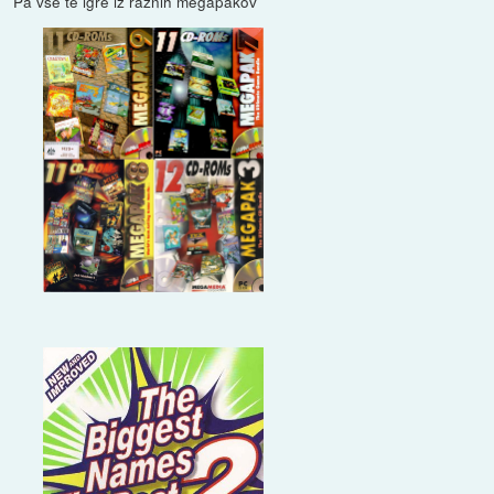
Pa vse te igre iz raznih megapakov