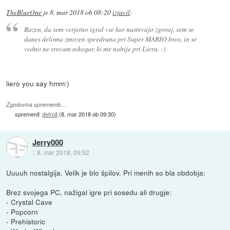
TheBlueOne
je
8. mar 2018 ob 08:20
izjavil
:
Razen, da sem verjetno igral vse kar nastevajo zgoraj, sem se
danes deloma zmozen speedruna pri Super MARIO bros, in se
vedno ne srecam nikogar, ki me nabije pri Lieru. :)
liero you say hmm:)
Zgodovina sprememb…
spremenil:
detroit
(
8. mar 2018 ob 09:30
)
Jerry000
::
8. mar 2018, 09:52
Uuuuh nostalgija. Velik je blo špilov. Pri menih so bla obdobja:
Brez svojega PC, nažigal igre pri sosedu ali drugje:
- Crystal Cave
- Popcorn
- Prehistoric