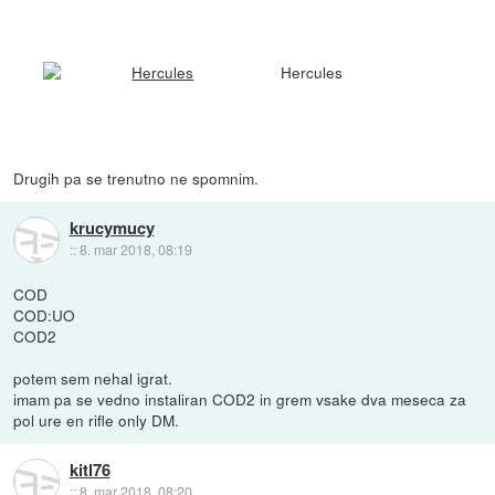
Hercules
Drugih pa se trenutno ne spomnim.
krucymucy
::
8. mar 2018, 08:19
COD
COD:UO
COD2
potem sem nehal igrat.
imam pa se vedno instaliran COD2 in grem vsake dva meseca za
pol ure en rifle only DM.
kitl76
::
8. mar 2018, 08:20