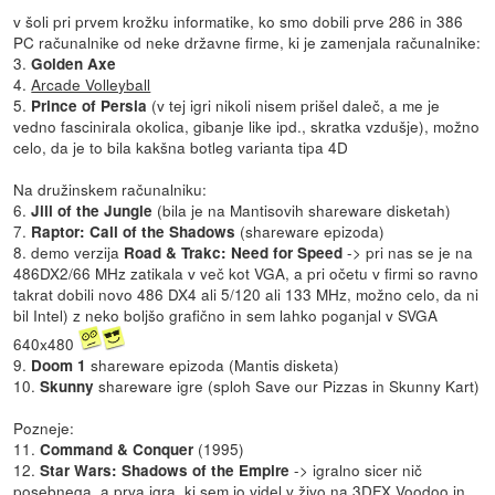
v šoli pri prvem krožku informatike, ko smo dobili prve 286 in 386
PC računalnike od neke državne firme, ki je zamenjala računalnike:
3.
Golden Axe
4.
Arcade Volleyball
5.
(v tej igri nikoli nisem prišel daleč, a me je
Prince of Persia
vedno fascinirala okolica, gibanje like ipd., skratka vzdušje), možno
celo, da je to bila kakšna botleg varianta tipa 4D
Na družinskem računalniku:
6.
(bila je na Mantisovih shareware disketah)
Jill of the Jungle
7.
(shareware epizoda)
Raptor: Call of the Shadows
8. demo verzija
-> pri nas se je na
Road & Trakc: Need for Speed
486DX2/66 MHz zatikala v več kot VGA, a pri očetu v firmi so ravno
takrat dobili novo 486 DX4 ali 5/120 ali 133 MHz, možno celo, da ni
bil Intel) z neko boljšo grafično in sem lahko poganjal v SVGA
640x480
9.
shareware epizoda (Mantis disketa)
Doom 1
10.
shareware igre (sploh Save our Pizzas in Skunny Kart)
Skunny
Pozneje:
11.
(1995)
Command & Conquer
12.
-> igralno sicer nič
Star Wars: Shadows of the Empire
posebnega, a prva igra, ki sem jo videl v živo na 3DFX Voodoo in