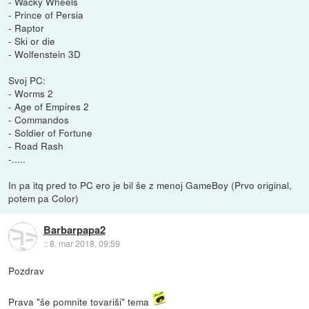
- Wacky Wheels
- Prince of Persia
- Raptor
- Ski or die
- Wolfenstein 3D
Svoj PC:
- Worms 2
- Age of Empires 2
- Commandos
- Soldier of Fortune
- Road Rash
-.....
In pa itq pred to PC ero je bil še z menoj GameBoy (Prvo original,
potem pa Color)
Barbarpapa2
::
8. mar 2018, 09:59
Pozdrav
Prava "še pomnite tovariši" tema