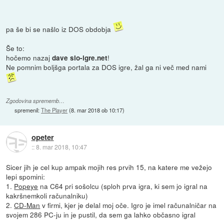
pa še bi se našlo iz DOS obdobja
Še to:
hočemo nazaj
!
dave slo-igre.net
Ne pomnim boljšga portala za DOS igre, žal ga ni več med nami
Zgodovina sprememb…
spremenil:
The Player
(
8. mar 2018 ob 10:17
)
opeter
::
8. mar 2018, 10:47
Sicer jih je cel kup ampak mojih res prvih 15, na katere me vežejo
lepi spomini:
1.
Popeye
na C64 pri sošolcu (sploh prva igra, ki sem jo igral na
kakršnemkoli računalniku)
2.
CD-Man
v firmi, kjer je delal moj oče. Igro je imel računalničar na
svojem 286 PC-ju in je pustil, da sem ga lahko občasno igral