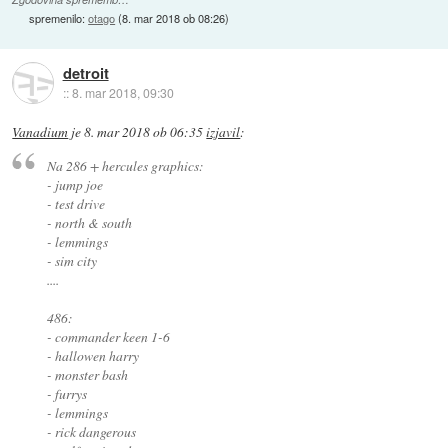
spremenilo:
otago
(
8. mar 2018 ob 08:26
)
detroit
::
8. mar 2018, 09:30
Vanadium
je
8. mar 2018 ob 06:35
izjavil
:
Na 286 + hercules graphics:
- jump joe
- test drive
- north & south
- lemmings
- sim city
....
486:
- commander keen 1-6
- hallowen harry
- monster bash
- furrys
- lemmings
- rick dangerous