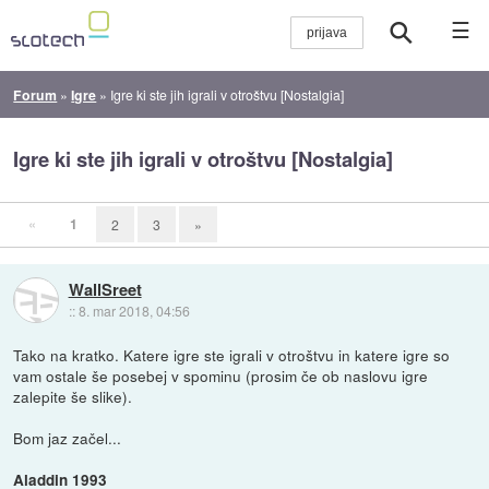
☰
Forum
»
Igre
»
Igre ki ste jih igrali v otroštvu [Nostalgia]
Igre ki ste jih igrali v otroštvu [Nostalgia]
«
1
2
3
»
WallSreet
::
8. mar 2018, 04:56
Tako na kratko. Katere igre ste igrali v otroštvu in katere igre so
vam ostale še posebej v spominu (prosim če ob naslovu igre
zalepite še slike).
Bom jaz začel...
Aladdin 1993