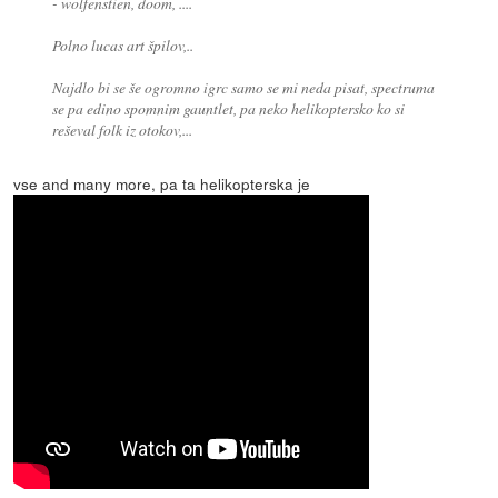
- wolfenstien, doom, ....
Polno lucas art špilov,..
Najdlo bi se še ogromno igrc samo se mi neda pisat, spectruma
se pa edino spomnim gauntlet, pa neko helikoptersko ko si
reševal folk iz otokov,...
vse and many more, pa ta helikopterska je