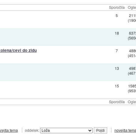
Sporočila
Ogle
5
211
(190
18
637
(565
kolena/cevi do zidu
7
488
(451
13
498
(467
15
158
(953
Sporočila
Ogle
arejša tema
oddelek:
novejša tem