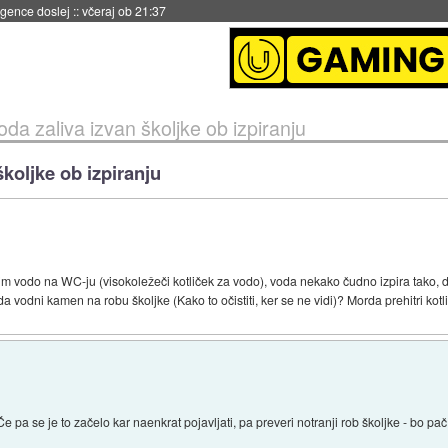
igence doslej
::
včeraj ob 21:37
da zaliva izvan školjke ob izpiranju
koljke ob izpiranju
tim vodo na WC-ju (visokoležeči kotliček za vodo), voda nekako čudno izpira tako, d
da vodni kamen na robu školjke (Kako to očistiti, ker se ne vidi)? Morda prehitri kot
Če pa se je to začelo kar naenkrat pojavljati, pa preveri notranji rob školjke - bo pač t