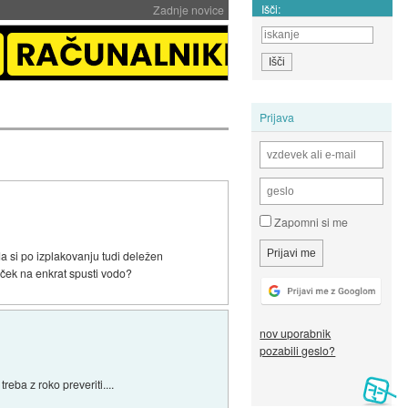
Išči:
Zadnje novice
Prijava
Zapomni si me
a si po izplakovanju tudi deležen
liček na enkrat spusti vodo?
nov uporabnik
pozabili geslo?
reba z roko preveriti....