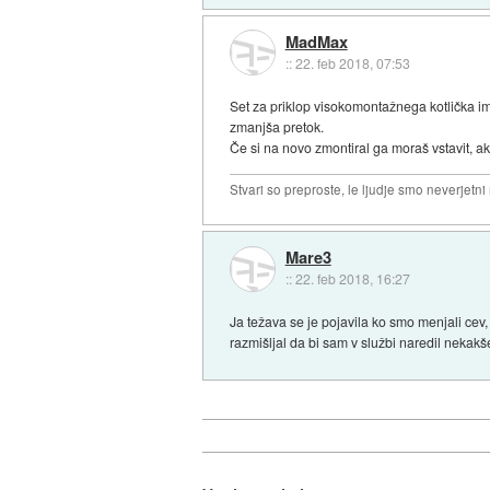
MadMax
::
22. feb 2018, 07:53
Set za priklop visokomontažnega kotlička im
zmanjša pretok.
Če si na novo zmontiral ga moraš vstavit, ako
Stvari so preproste, le ljudje smo neverjetni
Mare3
::
22. feb 2018, 16:27
Ja težava se je pojavila ko smo menjali cev
razmišljal da bi sam v službi naredil nekakše