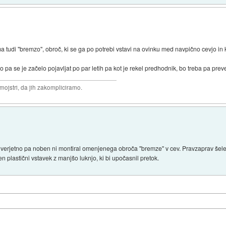
a tudi "bremzo", obroč, ki se ga po potrebi vstavi na ovinku med navpično cevjo in
 pa se je začelo pojavljat po par letih pa kot je rekel predhodnik, bo treba pa preve
 mojstri, da jih zakompliciramo.
, verjetno pa noben ni montiral omenjenega obroča ''bremze'' v cev. Pravzaprav šele
n plastični vstavek z manjšo luknjo, ki bi upočasnil pretok.