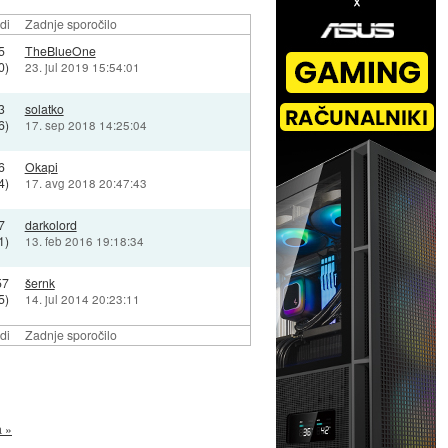
di
Zadnje sporočilo
5
TheBlueOne
0)
23. jul 2019 15:54:01
3
solatko
6)
17. sep 2018 14:25:04
6
Okapi
4)
17. avg 2018 20:47:43
7
darkolord
1)
13. feb 2016 19:18:34
57
šernk
5)
14. jul 2014 20:23:11
di
Zadnje sporočilo
a »