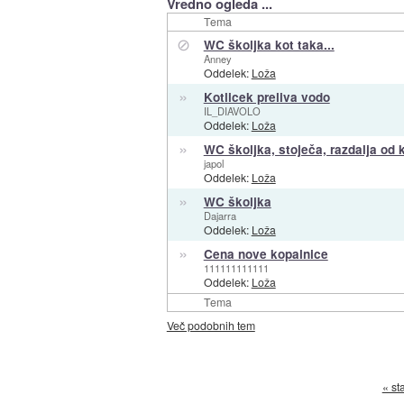
Vredno ogleda ...
Tema
⊘
WC školjka kot taka...
Anney
Oddelek:
Loža
»
Kotlicek preliva vodo
IL_DIAVOLO
Oddelek:
Loža
»
WC školjka, stoječa, razdalja od 
japol
Oddelek:
Loža
»
WC školjka
Dajarra
Oddelek:
Loža
»
Cena nove kopalnice
111111111111
Oddelek:
Loža
Tema
Več podobnih tem
« st