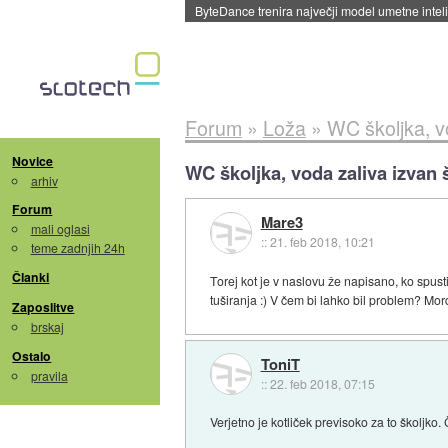
ByteDance trenira največji model umetne intel
Forum
»
Loža
»
WC školjka, vo
Novice
WC školjka, voda zaliva izvan š
arhiv
Forum
Mare3
mali oglasi
::
21. feb 2018, 10:21
teme zadnjih 24h
Članki
Torej kot je v naslovu že napisano, ko spus
tuširanja :) V čem bi lahko bil problem? Mor
Zaposlitve
brskaj
Ostalo
ToniT
pravila
::
22. feb 2018, 07:15
Verjetno je kotliček previsoko za to školjko. 