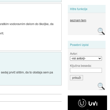
Hitre funkcije
seznam tem
 kratkim vodoravnim delom do školjke, da
rit.
Posebni izpisi
Avtor:
Ključna beseda:
 sedaj prvič slišim, da to obstaja sem pa