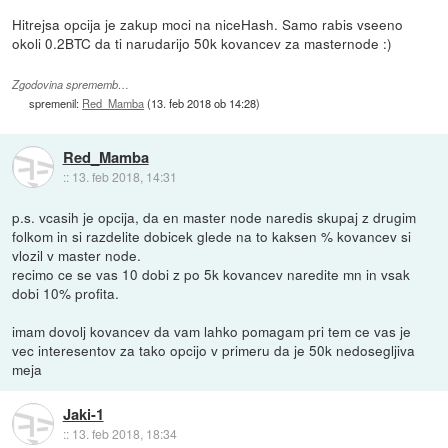
Hitrejsa opcija je zakup moci na niceHash. Samo rabis vseeno
okoli 0.2BTC da ti narudarijo 50k kovancev za masternode :)
Zgodovina sprememb…
spremenil:
Red_Mamba
(
13. feb 2018 ob 14:28
)
Red_Mamba
::
13. feb 2018, 14:31
p.s. vcasih je opcija, da en master node naredis skupaj z drugim
folkom in si razdelite dobicek glede na to kaksen % kovancev si
vlozil v master node.
recimo ce se vas 10 dobi z po 5k kovancev naredite mn in vsak
dobi 10% profita.
imam dovolj kovancev da vam lahko pomagam pri tem ce vas je
vec interesentov za tako opcijo v primeru da je 50k nedosegljiva
meja
Jaki-1
::
13. feb 2018, 18:34