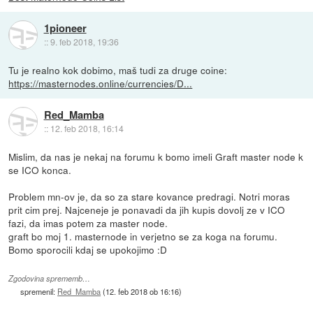
1pioneer
::
9. feb 2018, 19:36
Tu je realno kok dobimo, maš tudi za druge coine:
https://masternodes.online/currencies/D...
Red_Mamba
::
12. feb 2018, 16:14
Mislim, da nas je nekaj na forumu k bomo imeli Graft master node k
se ICO konca.
Problem mn-ov je, da so za stare kovance predragi. Notri moras
prit cim prej. Najceneje je ponavadi da jih kupis dovolj ze v ICO
fazi, da imas potem za master node.
graft bo moj 1. masternode in verjetno se za koga na forumu.
Bomo sporocili kdaj se upokojimo :D
Zgodovina sprememb…
spremenil:
Red_Mamba
(
12. feb 2018 ob 16:16
)