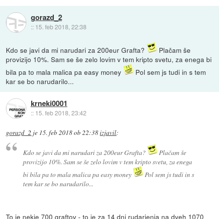
gorazd_2
::
15. feb 2018, 22:38
Kdo se javi da mi narudari za 200eur Grafta?
Plačam še
provizijo 10%. Sam se še zelo lovim v tem kripto svetu, za enega bi
bila pa to mala malica pa easy money
Pol sem js tudi in s tem
kar se bo narudarilo...
krneki0001
::
15. feb 2018, 23:42
gorazd_2
je
15. feb 2018 ob 22:38
izjavil
:
Kdo se javi da mi narudari za 200eur Grafta?
Plačam še
provizijo 10%. Sam se še zelo lovim v tem kripto svetu, za enega
bi bila pa to mala malica pa easy money
Pol sem js tudi in s
tem kar se bo narudarilo...
To je nekje 700 graftov - to je za 14 dni rudarjenja na dveh 1070