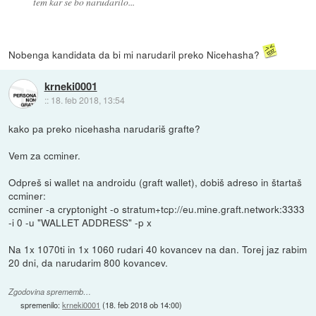
tem kar se bo narudarilo...
Nobenga kandidata da bi mi narudaril preko Nicehasha?
krneki0001
::
18. feb 2018, 13:54
kako pa preko nicehasha narudariš grafte?
Vem za ccminer.
Odpreš si wallet na androidu (graft wallet), dobiš adreso in štartaš
ccminer:
ccminer -a cryptonight -o stratum+tcp://eu.mine.graft.network:3333
-i 0 -u "WALLET ADDRESS" -p x
Na 1x 1070ti in 1x 1060 rudari 40 kovancev na dan. Torej jaz rabim
20 dni, da narudarim 800 kovancev.
Zgodovina sprememb…
spremenilo:
krneki0001
(
18. feb 2018 ob 14:00
)