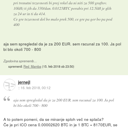
pri trenutni tezavnosti bi prej rekel da ni niti za 500 graftov.
10kHz ti jih da 330/dan. 0.0125BTC porabis pri 12.5kH je glih
za 24 ur in ti da 414.
Ce gre tezavnost dol bo malo prek 500, ce gre pa gor bo pa pod
400
aja sem spregledal da je za 200 EUR. sem racunal za 100. Ja pol
bi blo okoli 700 - 800
Zgodovina sprememb…
spremenil:
Red_Mamba
(
15. feb 2018 ob 23:50
)
jernejl
::
16. feb 2018, 00:12
aja sem spregledal da je za 200 EUR. sem racunal za 100. Ja pol
bi blo okoli 700 - 800
A to potem pomeni, da se minanje sploh več ne splača?
Če je pri ICO cena 0.00002620 BTC in je 1 BTC = 8170EUR, se