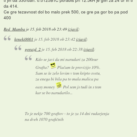
da 414.
Ce gre tezavnost dol bo malo prek 500, ce gre pa gor bo pa pod
400
Red_Mamba
je
15. feb 2018 ob 23:49
izjavil
:
krneki0001
je
15. feb 2018 ob 23:42
izjavil
:
gorazd_2
je
15. feb 2018 ob 22:38
izjavil
:
Kdo se javi da mi narudari za 200eur
Grafta?
Plačam še provizijo 10%.
Sam se še zelo lovim v tem kripto svetu,
za enega bi bila pa to mala malica pa
easy money
Pol sem js tudi in s tem
kar se bo narudarilo...
To je nekje 700 graftov - to je za 14 dni rudarjenja
na dveh 1070 grafičnih