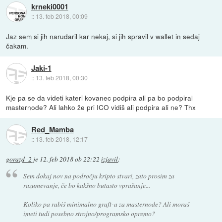
krneki0001
::
13. feb 2018, 00:09
Jaz sem si jih narudaril kar nekaj, si jih spravil v wallet in sedaj
čakam.
Jaki-1
::
13. feb 2018, 00:30
Kje pa se da videti kateri kovanec podpira ali pa bo podpiral
masternode? Ali lahko že pri ICO vidiš ali podpira ali ne? Thx
Red_Mamba
::
13. feb 2018, 12:17
gorazd_2
je
12. feb 2018 ob 22:22
izjavil
:
Sem dokaj nov na področju kripto stvari, zato prosim za
razumevanje, če bo kakšno butasto vprašanje...
Koliko pa rabiš minimalno graft-a za masternode? Ali moraš
imeti tudi posebno strojno/programsko opremo?