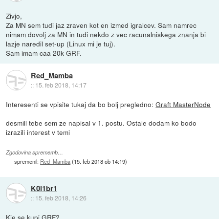
Zivjo,
Za MN sem tudi jaz zraven kot en izmed igralcev. Sam namrec
nimam dovolj za MN in tudi nekdo z vec racunalniskega znanja bi
lazje naredil set-up (Linux mi je tuj).
Sam imam caa 20k GRF.
Red_Mamba
::
15. feb 2018, 14:17
Interesenti se vpisite tukaj da bo bolj pregledno:
Graft MasterNode
desmill tebe sem ze napisal v 1. postu. Ostale dodam ko bodo
izrazili interest v temi
Zgodovina sprememb…
spremenil:
Red_Mamba
(
15. feb 2018 ob 14:19
)
K0l1br1
::
15. feb 2018, 14:26
Kje se kupi GRF?