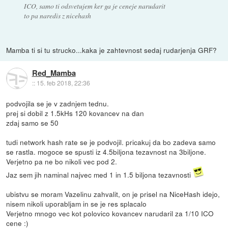
ICO, samo ti odsvetujem ker ga je ceneje narudarit
to pa naredis z nicehash
Mamba ti si tu strucko...kaka je zahtevnost sedaj rudarjenja GRF?
Red_Mamba
::
15. feb 2018, 22:36
podvojila se je v zadnjem tednu.
prej si dobil z 1.5kHs 120 kovancev na dan
zdaj samo se 50
tudi network hash rate se je podvojil. pricakuj da bo zadeva samo
se rastla. mogoce se spusti iz 4.5biljona tezavnost na 3biljone.
Verjetno pa ne bo nikoli vec pod 2.
Jaz sem jih naminal najvec med 1 in 1.5 biljona tezavnosti
ubistvu se moram Vazelinu zahvalit, on je prisel na NiceHash idejo,
nisem nikoli uporabljam in se je res splacalo
Verjetno mnogo vec kot polovico kovancev narudaril za 1/10 ICO
cene :)