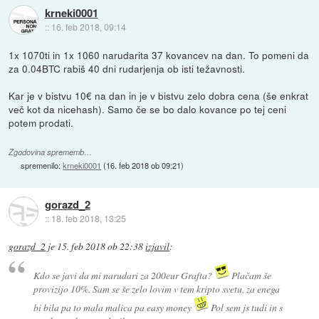
krneki0001
::
16. feb 2018, 09:14
1x 1070ti in 1x 1060 narudarita 37 kovancev na dan. To pomeni da
za 0.04BTC rabiš 40 dni rudarjenja ob isti težavnosti.
Kar je v bistvu 10€ na dan in je v bistvu zelo dobra cena (še enkrat
več kot da nicehash). Samo če se bo dalo kovance po tej ceni
potem prodati.
Zgodovina sprememb…
spremenilo:
krneki0001
(
16. feb 2018 ob 09:21
)
gorazd_2
::
18. feb 2018, 13:25
gorazd_2
je
15. feb 2018 ob 22:38
izjavil
:
Kdo se javi da mi narudari za 200eur Grafta?
Plačam še
provizijo 10%. Sam se še zelo lovim v tem kripto svetu, za enega
bi bila pa to mala malica pa easy money
Pol sem js tudi in s