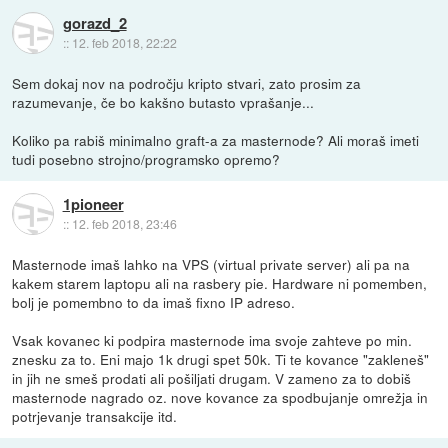
gorazd_2
::
12. feb 2018, 22:22
Sem dokaj nov na področju kripto stvari, zato prosim za
razumevanje, če bo kakšno butasto vprašanje...
Koliko pa rabiš minimalno graft-a za masternode? Ali moraš imeti
tudi posebno strojno/programsko opremo?
1pioneer
::
12. feb 2018, 23:46
Masternode imaš lahko na VPS (virtual private server) ali pa na
kakem starem laptopu ali na rasbery pie. Hardware ni pomemben,
bolj je pomembno to da imaš fixno IP adreso.
Vsak kovanec ki podpira masternode ima svoje zahteve po min.
znesku za to. Eni majo 1k drugi spet 50k. Ti te kovance "zakleneš"
in jih ne smeš prodati ali pošiljati drugam. V zameno za to dobiš
masternode nagrado oz. nove kovance za spodbujanje omrežja in
potrjevanje transakcije itd.