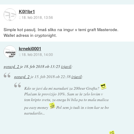
K0l1br1
::
18. feb 2018, 13:56
Simple kot pasulj. Imaš sliko na imgur v temi graft Masterode.
Wallet adress in cryptonight.
krneki0001
::
18. feb 2018, 14:00
gorazd_2
je
18. feb 2018 ob 13:25
izjavil
:
gorazd_2
je
15. feb 2018 ob 22:38
izjavil
:
Kdo se javi da mi narudari za 200eur Grafta?
Plačam še provizijo 10%. Sam se še zelo lovim v
tem kripto svetu, za enega bi bila pa to mala malica
pa easy money
Pol sem js tudi in s tem kar se bo
narudarilo...