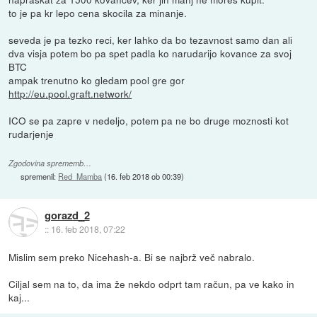
to je pa kr lepo cena skocila za minanje.
seveda je pa tezko reci, ker lahko da bo tezavnost samo dan ali
dva visja potem bo pa spet padla ko narudarijo kovance za svoj
BTC
ampak trenutno ko gledam pool gre gor
http://eu.pool.graft.network/
ICO se pa zapre v nedeljo, potem pa ne bo druge moznosti kot
rudarjenje
Zgodovina sprememb…
spremenil:
Red_Mamba
(
16. feb 2018 ob 00:39
)
gorazd_2
::
16. feb 2018, 07:22
Mislim sem preko Nicehash-a. Bi se najbrž več nabralo.
Ciljal sem na to, da ima že nekdo odprt tam račun, pa ve kako in
kaj...