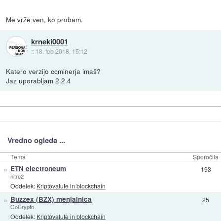
Me vrže ven, ko probam.
krneki0001
::
18. feb 2018, 15:12
Katero verzijo ccminerja imaš?
Jaz uporabljam 2.2.4
Vredno ogleda ...
Tema
Sporočila
»
ETN electroneum
193
nitro2
Oddelek:
Kriptovalute in blockchain
»
Buzzex (BZX) menjalnica
25
GoCrypto
Oddelek:
Kriptovalute in blockchain