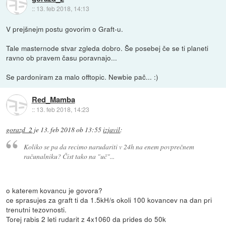
::
13. feb 2018, 14:13
V prejšnejm postu govorim o Graft-u.
Tale masternode stvar zgleda dobro. Še posebej če se ti planeti
ravno ob pravem času poravnajo...
Se pardoniram za malo offtopic. Newbie pač... :)
Red_Mamba
::
13. feb 2018, 14:23
gorazd_2
je
13. feb 2018 ob 13:55
izjavil
:
Koliko se pa da recimo narudariti v 24h na enem povprečnem
računalniku? Čist tako na "uč"...
o katerem kovancu je govora?
ce sprasujes za graft ti da 1.5kH/s okoli 100 kovancev na dan pri
trenutni tezovnosti.
Torej rabis 2 leti rudarit z 4x1060 da prides do 50k