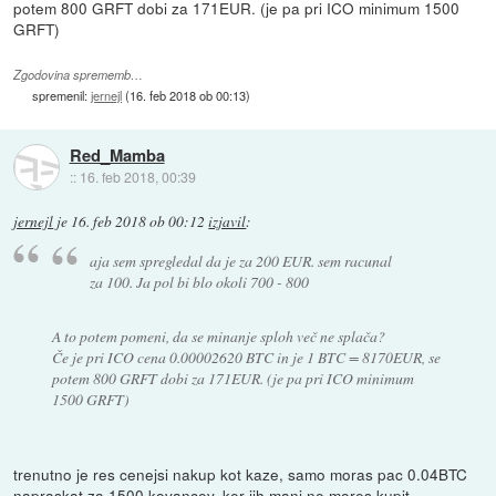
potem 800 GRFT dobi za 171EUR. (je pa pri ICO minimum 1500
GRFT)
Zgodovina sprememb…
spremenil:
jernejl
(
16. feb 2018 ob 00:13
)
Red_Mamba
::
16. feb 2018, 00:39
jernejl
je
16. feb 2018 ob 00:12
izjavil
:
aja sem spregledal da je za 200 EUR. sem racunal
za 100. Ja pol bi blo okoli 700 - 800
A to potem pomeni, da se minanje sploh več ne splača?
Če je pri ICO cena 0.00002620 BTC in je 1 BTC = 8170EUR, se
potem 800 GRFT dobi za 171EUR. (je pa pri ICO minimum
1500 GRFT)
trenutno je res cenejsi nakup kot kaze, samo moras pac 0.04BTC
napraskat za 1500 kovancev, ker jih manj ne mores kupit.