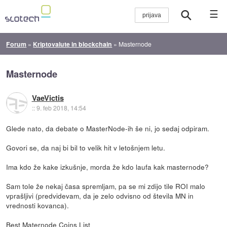
☰
Forum
»
Kriptovalute in blockchain
»
Masternode
Masternode
VaeVictis
::
9. feb 2018, 14:54
Glede nato, da debate o MasterNode-ih še ni, jo sedaj odpiram.
Govori se, da naj bi bil to velik hit v letošnjem letu.
Ima kdo že kake izkušnje, morda že kdo laufa kak masternode?
Sam tole že nekaj časa spremljam, pa se mi zdijo tile ROI malo
vprašljivi (predvidevam, da je zelo odvisno od števila MN in
vrednosti kovanca).
Best Maternode Coins List