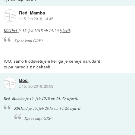
Red_Mamba
::
15. feb 2018, 14:45
K0l1br1
je
15. feb 2018 ob 14:26
izjavil
:
Kje se kupi GRF?
ICO, samo ti odsvetujem ker ga je ceneje narudarit
to pa naredis z nicehash
Boci
::
15. feb 2018, 20:08
Red_Mamba
je
15. feb 2018 ob 14:45
izjavil
:
K0l1br1
je
15. feb 2018 ob 14:26
izjavil
:
Kje se kupi GRF?