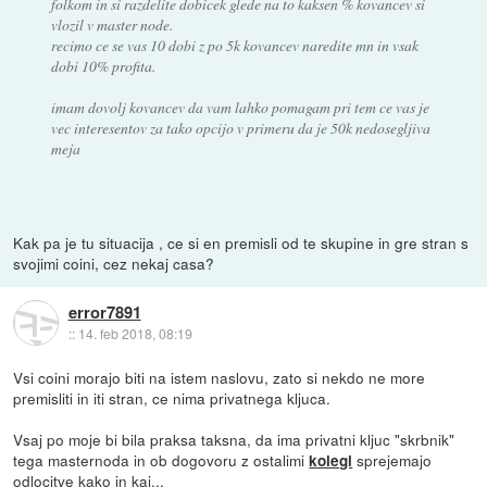
folkom in si razdelite dobicek glede na to kaksen % kovancev si
vlozil v master node.
recimo ce se vas 10 dobi z po 5k kovancev naredite mn in vsak
dobi 10% profita.
imam dovolj kovancev da vam lahko pomagam pri tem ce vas je
vec interesentov za tako opcijo v primeru da je 50k nedosegljiva
meja
Kak pa je tu situacija , ce si en premisli od te skupine in gre stran s
svojimi coini, cez nekaj casa?
error7891
::
14. feb 2018, 08:19
Vsi coini morajo biti na istem naslovu, zato si nekdo ne more
premisliti in iti stran, ce nima privatnega kljuca.
Vsaj po moje bi bila praksa taksna, da ima privatni kljuc "skrbnik"
tega masternoda in ob dogovoru z ostalimi
sprejemajo
kolegi
odlocitve kako in kaj...