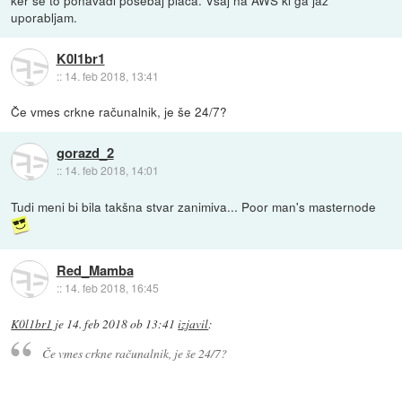
ker se to ponavadi posebaj placa. Vsaj na AWS ki ga jaz
uporabljam.
K0l1br1
::
14. feb 2018, 13:41
Če vmes crkne računalnik, je še 24/7?
gorazd_2
::
14. feb 2018, 14:01
Tudi meni bi bila takšna stvar zanimiva... Poor man's masternode
Red_Mamba
::
14. feb 2018, 16:45
K0l1br1
je
14. feb 2018 ob 13:41
izjavil
:
Če vmes crkne računalnik, je še 24/7?