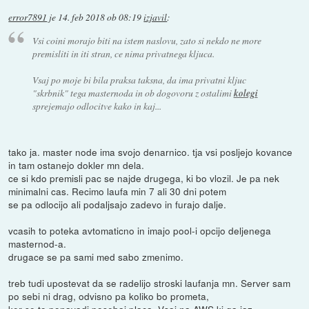
error7891
je
14. feb 2018 ob 08:19
izjavil
:
Vsi coini morajo biti na istem naslovu, zato si nekdo ne more
premisliti in iti stran, ce nima privatnega kljuca.
Vsaj po moje bi bila praksa taksna, da ima privatni kljuc
"skrbnik" tega masternoda in ob dogovoru z ostalimi
kolegi
sprejemajo odlocitve kako in kaj...
tako ja. master node ima svojo denarnico. tja vsi posljejo kovance
in tam ostanejo dokler mn dela.
ce si kdo premisli pac se najde drugega, ki bo vlozil. Je pa nek
minimalni cas. Recimo laufa min 7 ali 30 dni potem
se pa odlocijo ali podaljsajo zadevo in furajo dalje.
vcasih to poteka avtomaticno in imajo pool-i opcijo deljenega
masternod-a.
drugace se pa sami med sabo zmenimo.
treb tudi upostevat da se radelijo stroski laufanja mn. Server sam
po sebi ni drag, odvisno pa koliko bo prometa,