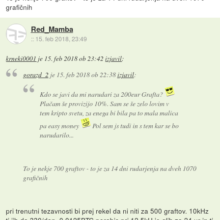
grafičnih
Red_Mamba
::
15. feb 2018, 23:49
krneki0001
je
15. feb 2018 ob 23:42
izjavil
:
gorazd_2
je
15. feb 2018 ob 22:38
izjavil
:
Kdo se javi da mi narudari za 200eur Grafta?
Plačam še provizijo 10%. Sam se še zelo lovim v
tem kripto svetu, za enega bi bila pa to mala malica
pa easy money
Pol sem js tudi in s tem kar se bo
narudarilo...
To je nekje 700 graftov - to je za 14 dni rudarjenja na dveh 1070
grafičnih
pri trenutni tezavnosti bi prej rekel da ni niti za 500 graftov. 10kHz
ti jih da 330/dan. 0.0125BTC porabis pri 12.5kH je glih za 24 ur in ti