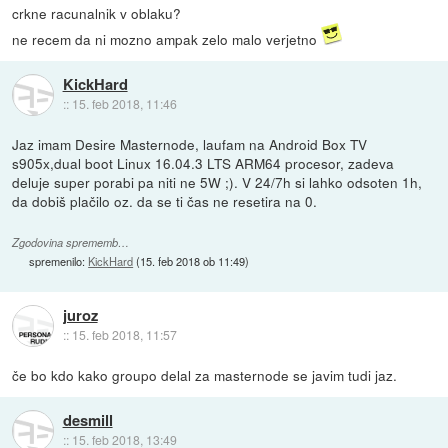
crkne racunalnik v oblaku?
ne recem da ni mozno ampak zelo malo verjetno
KickHard
::
15. feb 2018, 11:46
Jaz imam Desire Masternode, laufam na Android Box TV
s905x,dual boot Linux 16.04.3 LTS ARM64 procesor, zadeva
deluje super porabi pa niti ne 5W ;). V 24/7h si lahko odsoten 1h,
da dobiš plačilo oz. da se ti čas ne resetira na 0.
Zgodovina sprememb…
spremenilo:
KickHard
(
15. feb 2018 ob 11:49
)
juroz
::
15. feb 2018, 11:57
če bo kdo kako groupo delal za masternode se javim tudi jaz.
desmill
::
15. feb 2018, 13:49