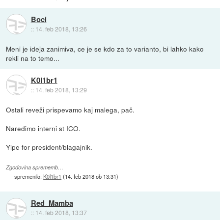
Boci
::
14. feb 2018, 13:26
Meni je ideja zanimiva, ce je se kdo za to varianto, bi lahko kako
rekli na to temo...
K0l1br1
::
14. feb 2018, 13:29
Ostali reveži prispevamo kaj malega, pač.
Naredimo interni st ICO.
Yipe for president/blagajnik.
Zgodovina sprememb…
spremenilo:
K0l1br1
(
14. feb 2018 ob 13:31
)
Red_Mamba
::
14. feb 2018, 13:37