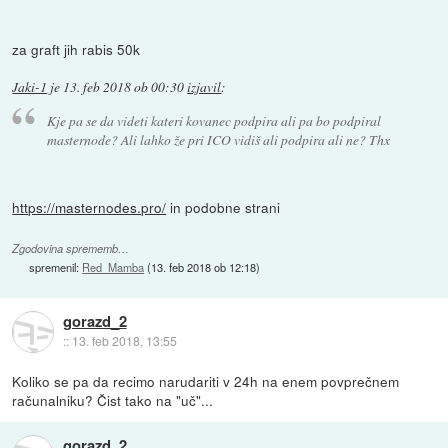
za graft jih rabis 50k
Jaki-1
je
13. feb 2018 ob 00:30
izjavil
:
Kje pa se da videti kateri kovanec podpira ali pa bo podpiral
masternode? Ali lahko že pri ICO vidiš ali podpira ali ne? Thx
https://masternodes.pro/
in podobne strani
Zgodovina sprememb…
spremenil:
Red_Mamba
(
13. feb 2018 ob 12:18
)
gorazd_2
::
13. feb 2018, 13:55
Koliko se pa da recimo narudariti v 24h na enem povprečnem
računalniku? Čist tako na "uč"...
gorazd_2