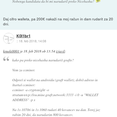
Nobenga kandidata da bi mi narudaril preko Nicehasha?
Daj cifro walleta, pa 200€ nakaži na moj račun in dam rudarit za 20
dni.
K0l1br1
::
18. feb 2018, 14:08
krneki0001
je
18. feb 2018 ob 13:54
izjavil
:
kako pa preko nicehasha narudariš grafte?
Vem za ccminer.
Odpreš si wallet na androidu (graft wallet), dobiš adreso in
štartaš ccminer:
ccminer -a cryptonight -o
stratum+tcp://eu.mine.graft.network:3333 -i 0 -u "WALLET
ADDRESS" -p x
Na 1x 1070ti in 1x 1060 rudari 40 kovancev na dan. Torej jaz
rabim 20 dni, da narudarim 800 kovancev.