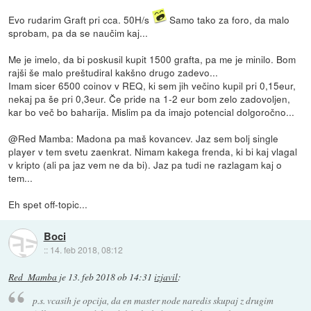
Evo rudarim Graft pri cca. 50H/s
Samo tako za foro, da malo
sprobam, pa da se naučim kaj...
Me je imelo, da bi poskusil kupit 1500 grafta, pa me je minilo. Bom
rajši še malo preštudiral kakšno drugo zadevo...
Imam sicer 6500 coinov v REQ, ki sem jih večino kupil pri 0,15eur,
nekaj pa še pri 0,3eur. Če pride na 1-2 eur bom zelo zadovoljen,
kar bo več bo baharija. Mislim pa da imajo potencial dolgoročno...
@Red Mamba: Madona pa maš kovancev. Jaz sem bolj single
player v tem svetu zaenkrat. Nimam kakega frenda, ki bi kaj vlagal
v kripto (ali pa jaz vem ne da bi). Jaz pa tudi ne razlagam kaj o
tem...
Eh spet off-topic...
Boci
::
14. feb 2018, 08:12
Red_Mamba
je
13. feb 2018 ob 14:31
izjavil
:
p.s. vcasih je opcija, da en master node naredis skupaj z drugim