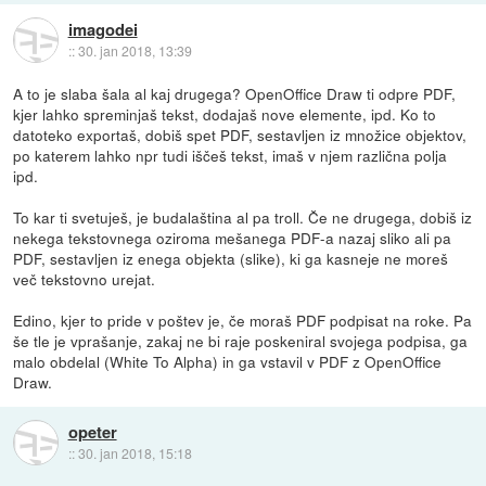
imagodei
::
30. jan 2018, 13:39
A to je slaba šala al kaj drugega? OpenOffice Draw ti odpre PDF,
kjer lahko spreminjaš tekst, dodajaš nove elemente, ipd. Ko to
datoteko exportaš, dobiš spet PDF, sestavljen iz množice objektov,
po katerem lahko npr tudi iščeš tekst, imaš v njem različna polja
ipd.
To kar ti svetuješ, je budalaština al pa troll. Če ne drugega, dobiš iz
nekega tekstovnega oziroma mešanega PDF-a nazaj sliko ali pa
PDF, sestavljen iz enega objekta (slike), ki ga kasneje ne moreš
več tekstovno urejat.
Edino, kjer to pride v poštev je, če moraš PDF podpisat na roke. Pa
še tle je vprašanje, zakaj ne bi raje poskeniral svojega podpisa, ga
malo obdelal (White To Alpha) in ga vstavil v PDF z OpenOffice
Draw.
opeter
::
30. jan 2018, 15:18