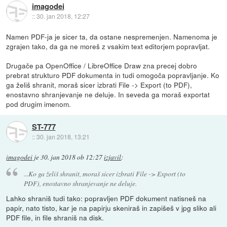
imagodei
::
30. jan 2018, 12:27
Namen PDF-ja je sicer ta, da ostane nespremenjen. Namenoma je
zgrajen tako, da ga ne moreš z vsakim text editorjem popravljat.
Drugače pa OpenOffice / LibreOffice Draw zna precej dobro
prebrat strukturo PDF dokumenta in tudi omogoča popravljanje. Ko
ga želiš shranit, moraš sicer izbrati File -> Export (to PDF),
enostavno shranjevanje ne deluje. In seveda ga moraš exportat
pod drugim imenom.
ST-777
::
30. jan 2018, 13:21
imagodei
je
30. jan 2018 ob 12:27
izjavil
:
...Ko ga želiš shranit, moraš sicer izbrati File -> Export (to
PDF), enostavno shranjevanje ne deluje.
Lahko shraniš tudi tako: popravljen PDF dokument natisneš na
papir, nato tisto, kar je na papirju skeniraš in zapišeš v jpg sliko ali
PDF file, in file shraniš na disk.