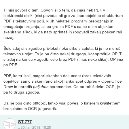
Ti nisi govoril o tem. Govoril si o tem, da imaš nek PDF v
elektronski obliki (nisi povedal ali gre za lepo objektno strukturiran
PDF s tekstovnimi polji, ki jih nekateri programi prepoznajo in
omogočajo urejanje, ali pa gre za PDF s samo enim objektom -
skenirano sliko), ki ga nato sprintaš in (bogvedi zakaj) poskeniraš
nazaj.
Šele zdaj si v zgodbo privlekel neko sliko s spleta, ki je ne moreš
tekstovno urejat. To je pa čisto nekaj drugega, kot sprašuje OP. Ti
si zdaj na koncu v zgodbi celo brez PDF (imaš neko sliko), OP ima
pa PDF.
PDF, kateri koli, magari skeniran dokument (brez tekstovnih
objektov, samo s skenirano sliko) lahko spet odpreš v OpenOffice
Draw in narediš
spremembe. Če pa rabiš delat OCR, je
poljubne
pa to druga zgodba.
Da ne boš čisto offtopic, lahko vsaj poveš, o katerem kvalitetnem
brezplačnem OCR-ju govoriš.
ST-777
::
30. jan 2018, 18:28