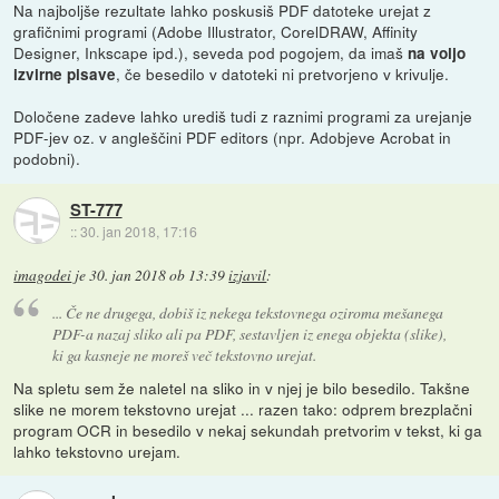
Na najboljše rezultate lahko poskusiš PDF datoteke urejat z
grafičnimi programi (Adobe Illustrator, CorelDRAW, Affinity
Designer, Inkscape ipd.), seveda pod pogojem, da imaš
na voljo
, če besedilo v datoteki ni pretvorjeno v krivulje.
izvirne pisave
Določene zadeve lahko urediš tudi z raznimi programi za urejanje
PDF-jev oz. v angleščini PDF editors (npr. Adobjeve Acrobat in
podobni).
ST-777
::
30. jan 2018, 17:16
imagodei
je
30. jan 2018 ob 13:39
izjavil
:
... Če ne drugega, dobiš iz nekega tekstovnega oziroma mešanega
PDF-a nazaj sliko ali pa PDF, sestavljen iz enega objekta (slike),
ki ga kasneje ne moreš več tekstovno urejat.
Na spletu sem že naletel na sliko in v njej je bilo besedilo. Takšne
slike ne morem tekstovno urejat ... razen tako: odprem brezplačni
program OCR in besedilo v nekaj sekundah pretvorim v tekst, ki ga
lahko tekstovno urejam.