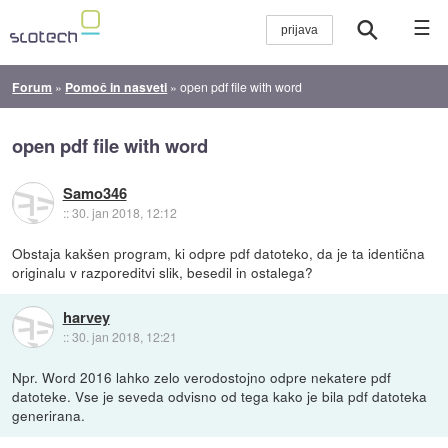
☰
Forum
»
Pomoč in nasveti
»
open pdf file with word
open pdf file with word
Samo346
::
30. jan 2018, 12:12
Obstaja kakšen program, ki odpre pdf datoteko, da je ta identična
originalu v razporeditvi slik, besedil in ostalega?
harvey
::
30. jan 2018, 12:21
Npr. Word 2016 lahko zelo verodostojno odpre nekatere pdf
datoteke. Vse je seveda odvisno od tega kako je bila pdf datoteka
generirana.