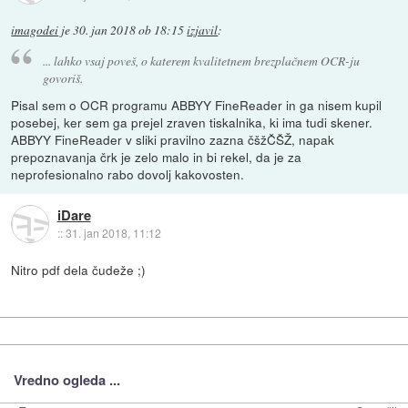
imagodei
je
30. jan 2018 ob 18:15
izjavil
:
... lahko vsaj poveš, o katerem kvalitetnem brezplačnem OCR-ju
govoriš.
Pisal sem o OCR programu ABBYY FineReader in ga nisem kupil
posebej, ker sem ga prejel zraven tiskalnika, ki ima tudi skener.
ABBYY FineReader v sliki pravilno zazna čšžČŠŽ, napak
prepoznavanja črk je zelo malo in bi rekel, da je za
neprofesionalno rabo dovolj kakovosten.
iDare
::
31. jan 2018, 11:12
Nitro pdf dela čudeže ;)
Vredno ogleda ...