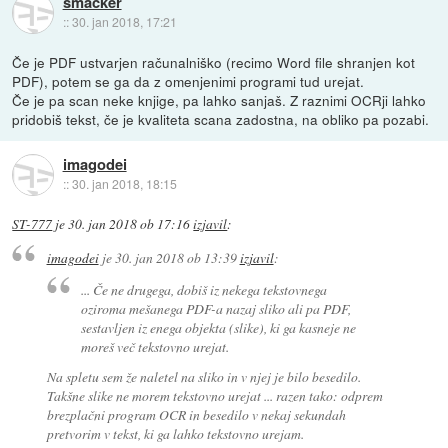
smacker
::
30. jan 2018, 17:21
Če je PDF ustvarjen računalniško (recimo Word file shranjen kot
PDF), potem se ga da z omenjenimi programi tud urejat.
Če je pa scan neke knjige, pa lahko sanjaš. Z raznimi OCRji lahko
pridobiš tekst, če je kvaliteta scana zadostna, na obliko pa pozabi.
imagodei
::
30. jan 2018, 18:15
ST-777
je
30. jan 2018 ob 17:16
izjavil
:
imagodei
je
30. jan 2018 ob 13:39
izjavil
:
... Če ne drugega, dobiš iz nekega tekstovnega
oziroma mešanega PDF-a nazaj sliko ali pa PDF,
sestavljen iz enega objekta (slike), ki ga kasneje ne
moreš več tekstovno urejat.
Na spletu sem že naletel na sliko in v njej je bilo besedilo.
Takšne slike ne morem tekstovno urejat ... razen tako: odprem
brezplačni program OCR in besedilo v nekaj sekundah
pretvorim v tekst, ki ga lahko tekstovno urejam.