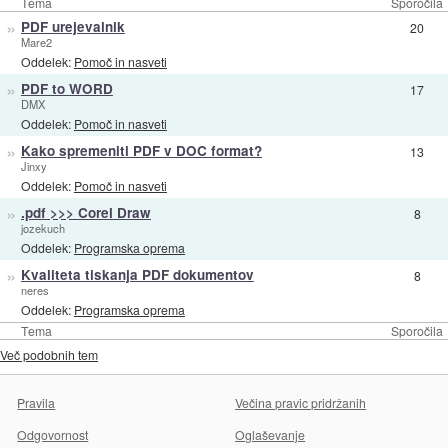
Tema
Sporočila
»
PDF urejevalnik
20
Mare2
Oddelek:
Pomoč in nasveti
»
PDF to WORD
17
DMX
Oddelek:
Pomoč in nasveti
»
Kako spremeniti PDF v DOC format?
13
Jinxy
Oddelek:
Pomoč in nasveti
»
.pdf >>> Corel Draw
8
jozekuch
Oddelek:
Programska oprema
»
Kvaliteta tiskanja PDF dokumentov
8
neres
Oddelek:
Programska oprema
Tema
Sporočila
Več podobnih tem
Pravila
Večina pravic pridržanih
Odgovornost
Oglaševanje