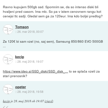
Ravno kupujem 500gb ssd. Spomnim se, da so intenso diski bli
hvaljeni pred casom. Ima mlc. So pa v istem cenovnem rangu kot
cenejsi tlc ssdji. Gledal sem ga za 120eur. Ima kdo boljsi predlog?
Tomson
::
26. mar 2018, 00:07
Za 120€ bi sam vzel (no, saj sem), Samsung 850/860 EVO 500GB
...
kecip
::
28. maj 2018, 19:07
https://www.ideo.si/SSD_diski/SSD_disk_...
to se splača vzeti za
stari prenosnik?
opeter
::
28. maj 2018, 19:58
kecip
je
28. maj 2018 ob 19:07
izjavil
: