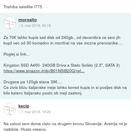
Toshiba satellite l775.
morosito
::
3. mar 2018, 09:18
Za 70€ lahko kupis ssd disk od 240gb...od decembra ce sem jih
kupil vec od 30 komadov in montiral na vse mozne prenosnike....
Poglej si link...
Kingston SSD A400- 240GB Drive a Stato Solido (2.5", SATA 3)
https://www.amazon.it/dp/B01N5IB20Q/ref...
Drugace pa 120gb stane 39€....
Ce zivis blizu italjanske meje lahko komot kupis in si posljes disk na
bilo katero italjansko posto ob meji zastonj.
kecip
::
7. mar 2018, 18:20
Na zalost sem doma cisto na drugem koncu Slovenije. Avstrija mi je
najblizje. Hvala vseeno.