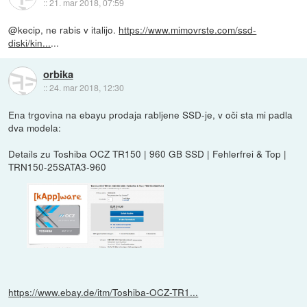
::
21. mar 2018, 07:59
@kecip, ne rabis v italijo.
https://www.mimovrste.com/ssd-
diski/kin...
...
orbika
::
24. mar 2018, 12:30
Ena trgovina na ebayu prodaja rabljene SSD-je, v oči sta mi padla
dva modela:
Details zu Toshiba OCZ TR150 | 960 GB SSD | Fehlerfrei & Top |
TRN150-25SATA3-960
https://www.ebay.de/itm/Toshiba-OCZ-TR1...