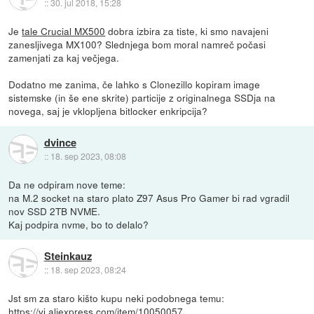
::
30. jul 2018, 15:28
Je
tale Crucial MX500
dobra izbira za tiste, ki smo navajeni
zanesljivega MX100? Slednjega bom moral namreč počasi
zamenjati za kaj večjega.
Dodatno me zanima, če lahko s Clonezillo kopiram image
sistemske (in še ene skrite) particije z originalnega SSDja na
novega, saj je vklopljena bitlocker enkripcija?
dvince
::
18. sep 2023, 08:08
Da ne odpiram nove teme:
na M.2 socket na staro plato Z97 Asus Pro Gamer bi rad vgradil
nov SSD 2TB NVME.
Kaj podpira nvme, bo to delalo?
Steinkauz
::
18. sep 2023, 08:24
Jst sm za staro kišto kupu neki podobnega temu:
https://vi.aliexpress.com/item/10050057...