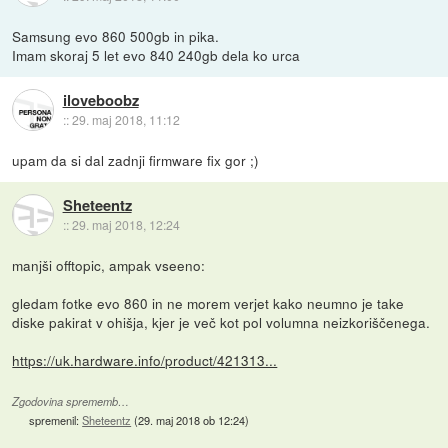
Samsung evo 860 500gb in pika.
Imam skoraj 5 let evo 840 240gb dela ko urca
iloveboobz
::
29. maj 2018, 11:12
upam da si dal zadnji firmware fix gor ;)
Sheteentz
::
29. maj 2018, 12:24
manjši offtopic, ampak vseeno:
gledam fotke evo 860 in ne morem verjet kako neumno je take
diske pakirat v ohišja, kjer je več kot pol volumna neizkoriščenega.
https://uk.hardware.info/product/421313...
Zgodovina sprememb…
spremenil:
Sheteentz
(
29. maj 2018 ob 12:24
)