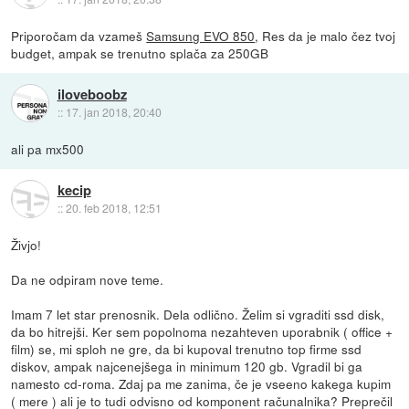
Priporočam da vzameš
Samsung EVO 850
, Res da je malo čez tvoj
budget, ampak se trenutno splača za 250GB
iloveboobz
::
17. jan 2018, 20:40
ali pa mx500
kecip
::
20. feb 2018, 12:51
Živjo!
Da ne odpiram nove teme.
Imam 7 let star prenosnik. Dela odlično. Želim si vgraditi ssd disk,
da bo hitrejši. Ker sem popolnoma nezahteven uporabnik ( office +
film) se, mi sploh ne gre, da bi kupoval trenutno top firme ssd
diskov, ampak najcenejšega in minimum 120 gb. Vgradil bi ga
namesto cd-roma. Zdaj pa me zanima, če je vseeno kakega kupim
( mere ) ali je to tudi odvisno od komponent računalnika? Preprečil