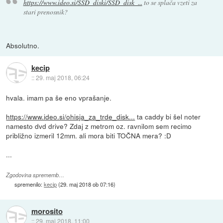
https://www.ideo.si/SSD_diski/SSD_disk_...
to se splača vzeti za
stari prenosnik?
Absolutno.
kecip
::
29. maj 2018, 06:24
hvala. imam pa še eno vprašanje.
https://www.ideo.si/ohisja_za_trde_disk...
ta caddy bi šel noter
namesto dvd drive? Zdaj z metrom oz. ravnilom sem recimo
približno izmeril 12mm. ali mora biti TOČNA mera? :D
...
Zgodovina sprememb…
spremenilo:
kecip
(
29. maj 2018 ob 07:16
)
morosito
::
29. maj 2018, 11:00