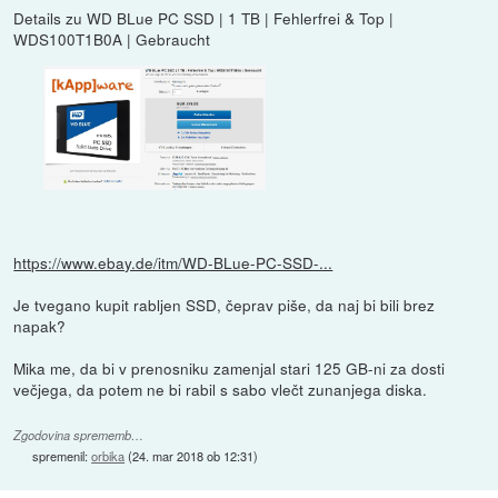
Details zu WD BLue PC SSD | 1 TB | Fehlerfrei & Top |
WDS100T1B0A | Gebraucht
https://www.ebay.de/itm/WD-BLue-PC-SSD-...
Je tvegano kupit rabljen SSD, čeprav piše, da naj bi bili brez
napak?
Mika me, da bi v prenosniku zamenjal stari 125 GB-ni za dosti
večjega, da potem ne bi rabil s sabo vlečt zunanjega diska.
Zgodovina sprememb…
spremenil:
orbika
(
24. mar 2018 ob 12:31
)