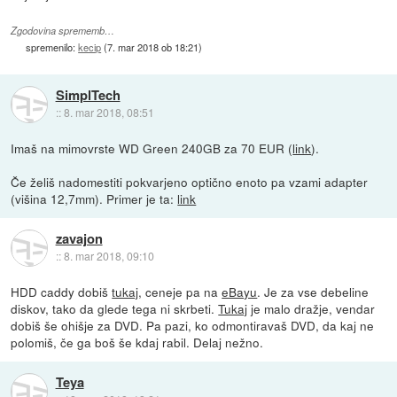
Zgodovina sprememb…
spremenilo:
kecip
(
7. mar 2018 ob 18:21
)
SimplTech
::
8. mar 2018, 08:51
Imaš na mimovrste WD Green 240GB za 70 EUR (
link
).
Če želiš nadomestiti pokvarjeno optično enoto pa vzami adapter
(višina 12,7mm). Primer je ta:
link
zavajon
::
8. mar 2018, 09:10
HDD caddy dobiš
tukaj
, ceneje pa na
eBayu
. Je za vse debeline
diskov, tako da glede tega ni skrbeti.
Tukaj
je malo dražje, vendar
dobiš še ohišje za DVD. Pa pazi, ko odmontiravaš DVD, da kaj ne
polomiš, če ga boš še kdaj rabil. Delaj nežno.
Teya