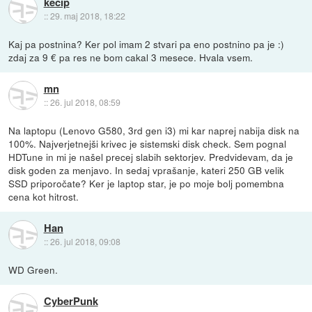
kecip
::
29. maj 2018, 18:22
Kaj pa postnina? Ker pol imam 2 stvari pa eno postnino pa je :)
zdaj za 9 € pa res ne bom cakal 3 mesece. Hvala vsem.
mn
::
26. jul 2018, 08:59
Na laptopu (Lenovo G580, 3rd gen i3) mi kar naprej nabija disk na
100%. Najverjetnejši krivec je sistemski disk check. Sem pognal
HDTune in mi je našel precej slabih sektorjev. Predvidevam, da je
disk goden za menjavo. In sedaj vprašanje, kateri 250 GB velik
SSD priporočate? Ker je laptop star, je po moje bolj pomembna
cena kot hitrost.
Han
::
26. jul 2018, 09:08
WD Green.
CyberPunk