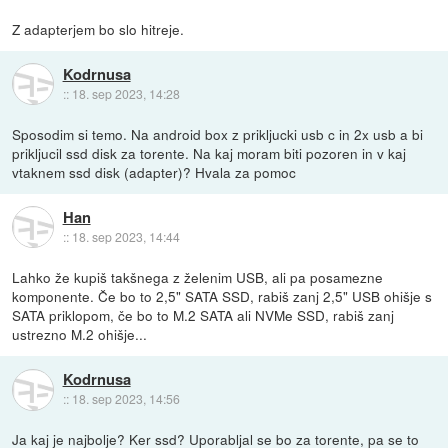
Z adapterjem bo slo hitreje.
Kodrnusa
::
18. sep 2023, 14:28
Sposodim si temo. Na android box z prikljucki usb c in 2x usb a bi
prikljucil ssd disk za torente. Na kaj moram biti pozoren in v kaj
vtaknem ssd disk (adapter)? Hvala za pomoc
Han
::
18. sep 2023, 14:44
Lahko že kupiš takšnega z želenim USB, ali pa posamezne
komponente. Če bo to 2,5" SATA SSD, rabiš zanj 2,5" USB ohišje s
SATA priklopom, če bo to M.2 SATA ali NVMe SSD, rabiš zanj
ustrezno M.2 ohišje...
Kodrnusa
::
18. sep 2023, 14:56
Ja kaj je najbolje? Ker ssd? Uporabljal se bo za torente, pa se to