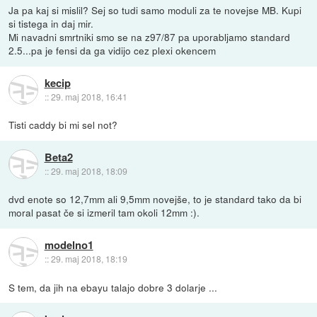
Ja pa kaj si mislil? Sej so tudi samo moduli za te novejse MB. Kupi
si tistega in daj mir.
Mi navadni smrtniki smo se na z97/87 pa uporabljamo standard
2.5...pa je fensi da ga vidijo cez plexi okencem
kecip
::
29. maj 2018, 16:41
Tisti caddy bi mi sel not?
Beta2
::
29. maj 2018, 18:09
dvd enote so 12,7mm ali 9,5mm novejše, to je standard tako da bi
moral pasat če si izmeril tam okoli 12mm :).
modelno1
::
29. maj 2018, 18:19
S tem, da jih na ebayu talajo dobre 3 dolarje ...