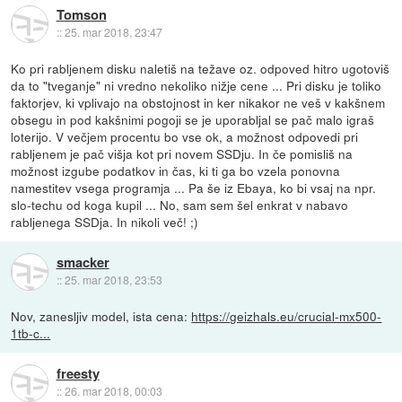
Tomson
::
25. mar 2018, 23:47
Ko pri rabljenem disku naletiš na težave oz. odpoved hitro ugotoviš
da to "tveganje" ni vredno nekoliko nižje cene ... Pri disku je toliko
faktorjev, ki vplivajo na obstojnost in ker nikakor ne veš v kakšnem
obsegu in pod kakšnimi pogoji se je uporabljal se pač malo igraš
loterijo. V večjem procentu bo vse ok, a možnost odpovedi pri
rabljenem je pač višja kot pri novem SSDju. In če pomisliš na
možnost izgube podatkov in čas, ki ti ga bo vzela ponovna
namestitev vsega programja ... Pa še iz Ebaya, ko bi vsaj na npr.
slo-techu od koga kupil ... No, sam sem šel enkrat v nabavo
rabljenega SSDja. In nikoli več! ;)
smacker
::
25. mar 2018, 23:53
Nov, zanesljiv model, ista cena:
https://geizhals.eu/crucial-mx500-
1tb-c...
freesty
::
26. mar 2018, 00:03