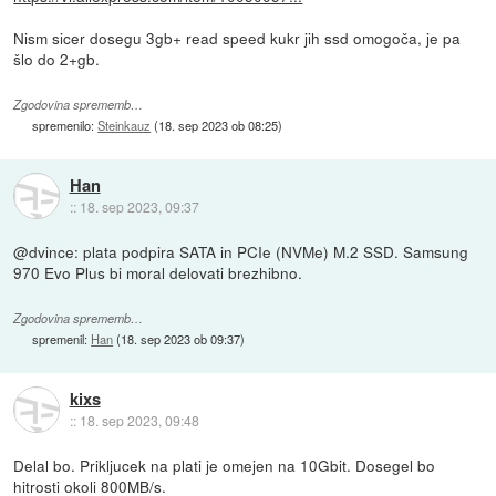
Nism sicer dosegu 3gb+ read speed kukr jih ssd omogoča, je pa
šlo do 2+gb.
Zgodovina sprememb…
spremenilo:
Steinkauz
(
18. sep 2023 ob 08:25
)
Han
::
18. sep 2023, 09:37
@dvince: plata podpira SATA in PCIe (NVMe) M.2 SSD. Samsung
970 Evo Plus bi moral delovati brezhibno.
Zgodovina sprememb…
spremenil:
Han
(
18. sep 2023 ob 09:37
)
kixs
::
18. sep 2023, 09:48
Delal bo. Prikljucek na plati je omejen na 10Gbit. Dosegel bo
hitrosti okoli 800MB/s.