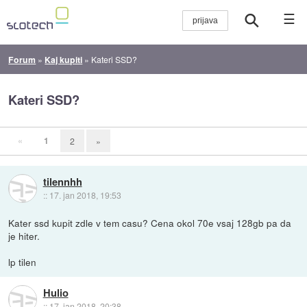
☰
Forum
»
Kaj kupiti
»
Kateri SSD?
Kateri SSD?
«
1
2
»
tilennhh
::
17. jan 2018, 19:53
Kater ssd kupit zdle v tem casu? Cena okol 70e vsaj 128gb pa da
je hiter.
lp tilen
Hulio
::
17. jan 2018, 20:38