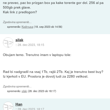
ne prevec, pac bo prizgan box pa kake torente gor dol. 256 al pa
500gb prek glave.
Kak link z predlogom?
Zgodovina sprememb…
spremenilo:
Kodrnusa
(
18. sep 2023 ob 14:56
)
silak
::
28. dec 2023, 18:15
Obujam temo. Trenutno imam v laptopu tole:
Rad bi nadgradil na vsaj 1Tb, rajši 2Tb. Kaj je trenutno best buy?
Iz kjerkoli v EU. Prostora je dovolj tudi za 2280 velikost.
Zgodovina sprememb…
spremenilo:
silak
(
28. dec 2023 ob 18:17
)
Han
::
28. dec 2023, 18:17