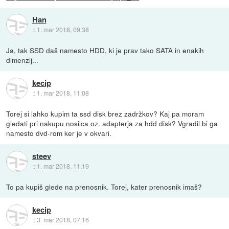
Han
::
1. mar 2018, 09:38
Ja, tak SSD daš namesto HDD, ki je prav tako SATA in enakih
dimenzij...
kecip
::
1. mar 2018, 11:08
Torej si lahko kupim ta ssd disk brez zadržkov? Kaj pa moram
gledati pri nakupu nosilca oz. adapterja za hdd disk? Vgradil bi ga
namesto dvd-rom ker je v okvari.
steev
::
1. mar 2018, 11:19
To pa kupiš glede na prenosnik. Torej, kater prenosnik imaš?
kecip
::
3. mar 2018, 07:16