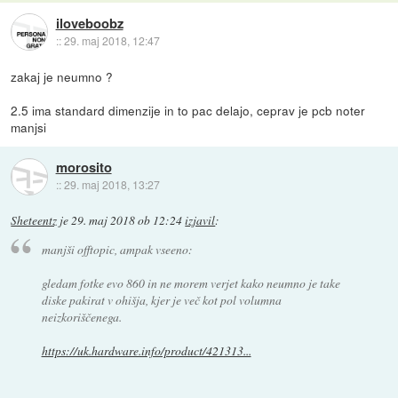
iloveboobz
::
29. maj 2018, 12:47
zakaj je neumno ?
2.5 ima standard dimenzije in to pac delajo, ceprav je pcb noter
manjsi
morosito
::
29. maj 2018, 13:27
Sheteentz
je
29. maj 2018 ob 12:24
izjavil
:
manjši offtopic, ampak vseeno:
gledam fotke evo 860 in ne morem verjet kako neumno je take
diske pakirat v ohišja, kjer je več kot pol volumna
neizkoriščenega.
https://uk.hardware.info/product/421313...