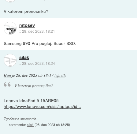
V katerem prenosniku?
mtosev
::
28. dec 2023, 18:21
Samsung 990 Pro poglej. Super SSD.
silak
::
28. dec 2023, 18:24
Han
je
28. dec 2023 ob 18:17
izjavil
:
V katerem prenosniku?
Lenovo IdeaPad 5 15ARE05
https://www.lenovo.com/si/sl/laptops/id...
Zgodovina sprememb…
spremenilo:
silak
(
28. dec 2023 ob 18:25
)