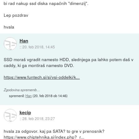
bi rad nakup ssd diska napačnih "dimenzij".
Lep pozdrav
hvala
Han
::
20. feb 2018, 14:45
SSD moraš vgradit namesto HDD, slednjega pa lahko potem daš v
caddy, ki ga montiraš namesto DVD.
https://www.funtech.si/si/vsi-oddelki/k...
Zgodovina sprememb…
spremenil:
Han
(
20. feb 2018 ob 14:46
)
kecip
::
28. feb 2018, 23:27
hvala za odgovor. kaj pa SATA? to gre v prenosnik?
https://www.chiptehnika.si/index.php?_r...