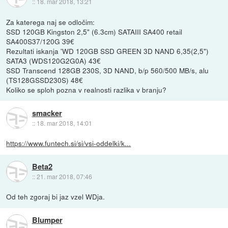
::
18. mar 2018, 13:21
Za katerega naj se odločim:
SSD 120GB Kingston 2,5" (6.3cm) SATAIII SA400 retail
SA400S37/120G 39€
Rezultati iskanja 'WD 120GB SSD GREEN 3D NAND 6,35(2,5")
SATA3 (WDS120G2G0A) 43€
SSD Transcend 128GB 230S, 3D NAND, b/p 560/500 MB/s, alu
(TS128GSSD230S) 48€
Koliko se sploh pozna v realnosti razlika v branju?
smacker
::
18. mar 2018, 14:01
https://www.funtech.si/si/vsi-oddelki/k...
Beta2
::
21. mar 2018, 07:46
Od teh zgoraj bi jaz vzel WDja.
Blumper