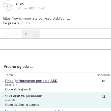
silak
::
28. dec 2023, 18:42
https://www.mimovrste.com/ssd-diski/sam...
Se pravi je to, to?
«
1
2
»
Vredno ogleda ...
Tema
Sporočila
»
Price/performance portable SSD
16
joker16_7
Oddelek:
Kaj kupiti
»
SSD disk za prenosnik
42
mulc007
Oddelek:
Strojna oprema