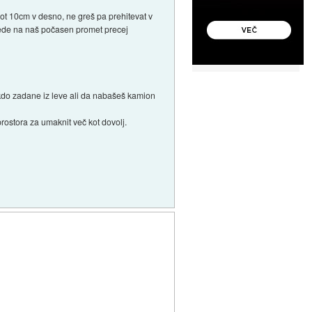
kot 10cm v desno, ne greš pa prehitevat v
glede na naš počasen promet precej
 kdo zadane iz leve ali da nabašeš kamion
prostora za umaknit več kot dovolj.