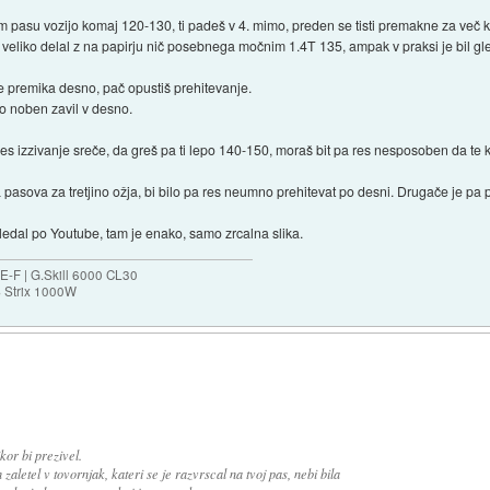
vem pasu vozijo komaj 120-130, ti padeš v 4. mimo, preden se tisti premakne za več 
 veliko delal z na papirju nič posebnega močnim 1.4T 135, ampak v praksi je bil 
se premika desno, pač opustiš prehitevanje.
bo noben zavil v desno.
es izzivanje sreče, da greš pa ti lepo 140-150, moraš bit pa res nesposoben da te
 pasova za tretjino ožja, bi bilo pa res neumno prehitevat po desni. Drugače je pa 
ledal po Youtube, tam je enako, samo zrcalna slika.
-F | G.Skill 6000 CL30
S Strix 1000W
kor bi prezivel.
 zaletel v tovornjak, kateri se je razvrscal na tvoj pas, nebi bila