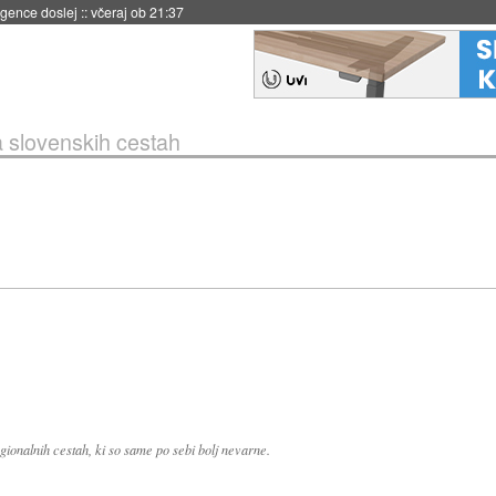
igence doslej
::
včeraj ob 21:37
na slovenskih cestah
egionalnih cestah, ki so same po sebi bolj nevarne.