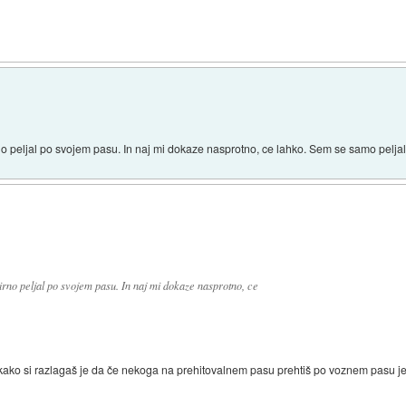
irno peljal po svojem pasu. In naj mi dokaze nasprotno, ce lahko. Sem se samo pelj
mirno peljal po svojem pasu. In naj mi dokaze nasprotno, ce
kako si razlagaš je da če nekoga na prehitovalnem pasu prehtiš po voznem pasu je 