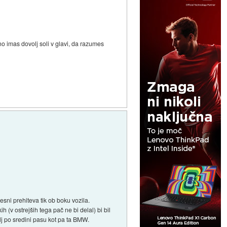
tno imas dovolj soli v glavi, da razumes
esni prehiteva tik ob boku vozila.
ih (v ostrejših tega pač ne bi delal) bi bil
olj po sredini pasu kot pa ta BMW.