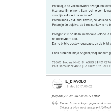
Pa tukaj je še veliko stvari v ozadju, na le
6. z narahlim plinom. Sam recimo sem to na
zmogljiv avto, niti ne rabiš več.
Potem imaš v avtu tudi zavore, če vidiš da 
Potem je še dejstvo, da ti res sunkovito ne 
Potegnit 200 po desni mimo take kolone je r
na odstavnem pasu.
Da ne bi bilo odstavnega pasu, pa da bi bila
Enak problem imajo Angleži, vsaj kar sem g
7600X | Noctua NH-D15 | ASUS STRIX X670E
Palit GameRock 4080 | Be Quiet 802 | ASU
IL_DIAVOLO
::
8. dec 2017, 00:02
facepalm
je
7. dec 2017 ob 23:49
izjavil
:
Vseeno bi placal kazen za prekrsek v koli
Sej tudi ce bi se sredi naselja pri 120kmph