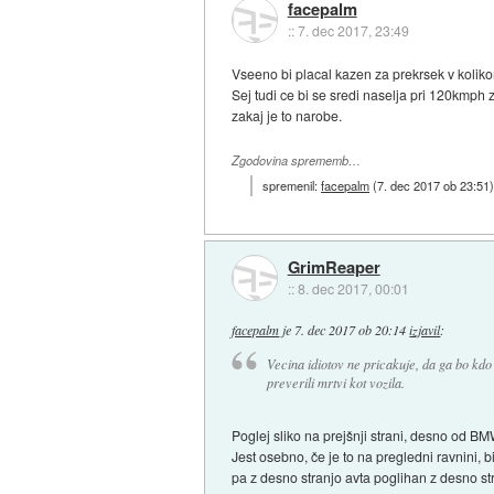
facepalm
::
7. dec 2017, 23:49
Vseeno bi placal kazen za prekrsek v kolikor
Sej tudi ce bi se sredi naselja pri 120kmph za
zakaj je to narobe.
Zgodovina sprememb…
spremenil:
facepalm
(
7. dec 2017 ob 23:51
GrimReaper
::
8. dec 2017, 00:01
facepalm
je
7. dec 2017 ob 20:14
izjavil
:
Vecina idiotov ne pricakuje, da ga bo kdo 
preverili mrtvi kot vozila.
Poglej sliko na prejšnji strani, desno od BM
Jest osebno, če je to na pregledni ravnini, bi
pa z desno stranjo avta poglihan z desno str