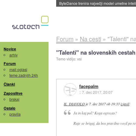
ByteDance trenira največji model umetne intel
Forum
»
Na cesti
»
"Talenti" 
Novice
"Talenti" na slovenskih cestah
arhiv
Temo vidijo: vsi
Forum
mali oglasi
teme zadnjih 24h
Članki
facepalm
::
7. dec 2017, 20:07
Zaposlitve
brskaj
IL_DIAVOLO
je
7. dec 2017 ob 19:33
izjavil
:
Ostalo
Ja in kaj pol? Koga ogrozas?
pravila
Raje se brigaj, da bos pravilno vozil po r