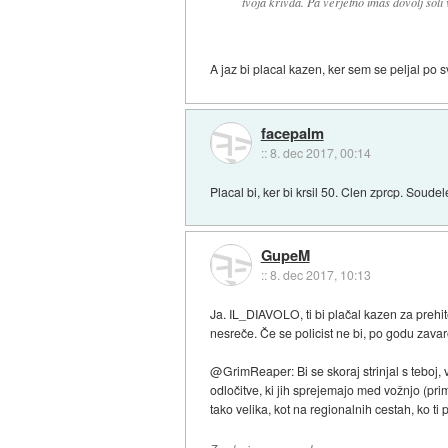
tvoja krivda. Pa verjetno imas dovolj soli 
A jaz bi placal kazen, ker sem se peljal po s
facepalm
::
8. dec 2017, 00:14
Placal bi, ker bi krsil 50. Clen zprcp. Soudel
GupeM
::
8. dec 2017, 10:13
Ja. IL_DIAVOLO, ti bi plačal kazen za prehite
nesreče. Če se policist ne bi, po godu zavar
@GrimReaper: Bi se skoraj strinjal s teboj, 
odločitve, ki jih sprejemajo med vožnjo (pr
tako velika, kot na regionalnih cestah, ko t