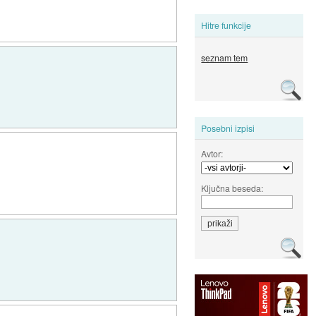
Hitre funkcije
seznam tem
Posebni izpisi
Avtor:
Ključna beseda: