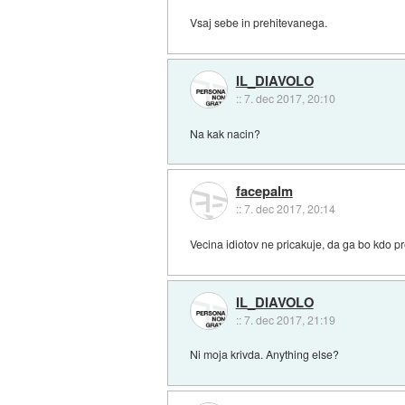
Vsaj sebe in prehitevanega.
IL_DIAVOLO
::
7. dec 2017, 20:10
Na kak nacin?
facepalm
::
7. dec 2017, 20:14
Vecina idiotov ne pricakuje, da ga bo kdo pre
IL_DIAVOLO
::
7. dec 2017, 21:19
Ni moja krivda. Anything else?