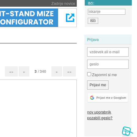
Išči:
Zadnje novice
Prijava
3
/ 340
««
«
»
»»
Zapomni si me
nov uporabnik
pozabili geslo?