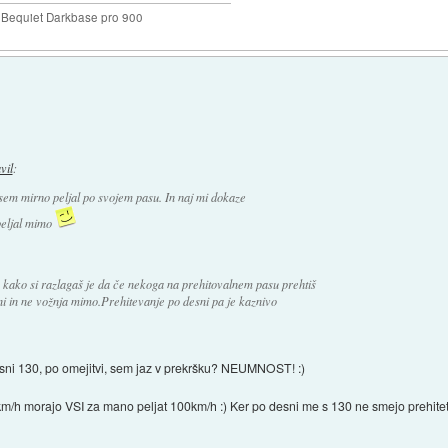
Bequiet Darkbase pro 900
avil
:
a sem mirno peljal po svojem pasu. In naj mi dokaze
peljal mimo
 kako si razlagaš je da če nekoga na prehitovalnem pasu prehtiš
i in ne vožnja mimo.Prehitevanje po desni pa je kaznivo
desni 130, po omejitvi, sem jaz v prekršku? NEUMNOST! :)
0km/h morajo VSI za mano peljat 100km/h :) Ker po desni me s 130 ne smejo prehite