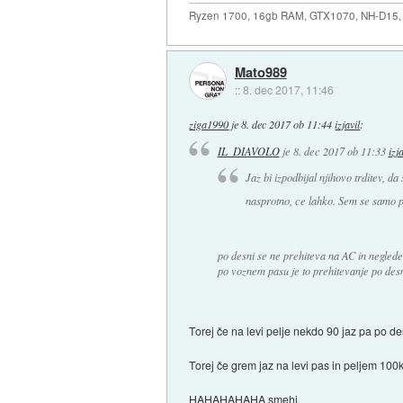
Ryzen 1700, 16gb RAM, GTX1070, NH-D15, 
Mato989
::
8. dec 2017, 11:46
ziga1990
je
8. dec 2017 ob 11:44
izjavil
:
IL_DIAVOLO
je
8. dec 2017 ob 11:33
izj
Jaz bi izpodbijal njihovo trditev, d
nasprotno, ce lahko. Sem se samo 
po desni se ne prehiteva na AC in neglede
po voznem pasu je to prehitevanje po desn
Torej če na levi pelje nekdo 90 jaz pa po 
Torej če grem jaz na levi pas in peljem 10
HAHAHAHAHA smehi