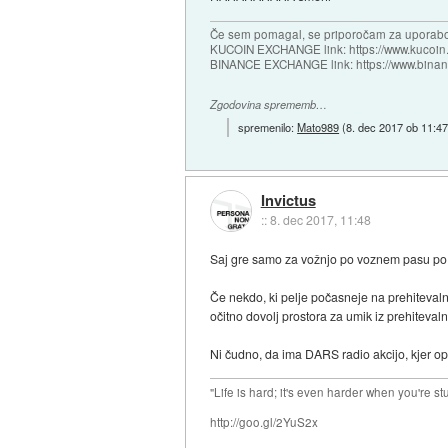
Če sem pomagal, se priporočam za uporabo
KUCOIN EXCHANGE link: https://www.kucoin.
BINANCE EXCHANGE link: https://www.bina
Zgodovina sprememb…
spremenilo:
Mato989
(
8. dec 2017 ob 11:4
Invictus
::
8. dec 2017, 11:48
Saj gre samo za vožnjo po voznem pasu po o
Če nekdo, ki pelje počasneje na prehiteval
očitno dovolj prostora za umik iz prehiteva
Ni čudno, da ima DARS radio akcijo, kjer op
"Life is hard; it's even harder when you're st
http://goo.gl/2YuS2x