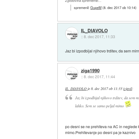
Zgodovina sprememb…
spremenil:
GupeM
(
8. dec 2017 ob 10:14
)
IL_DIAVOLO
::
8. dec 2017, 11:33
Jaz bi izpodbijal njihovo trditev, da sem m
ziga1990
::
8. dec 2017, 11:44
IL_DIAVOLO
je
8. dec 2017 ob 11:33
izjavil
:
Jaz bi izpodbijal njihovo trditev, da sem 
lahko. Sem se samo peljal mimo
po desni se ne prehiteva na AC in neglede 
mimo.Prehitevanje po desni pa je kaznivo