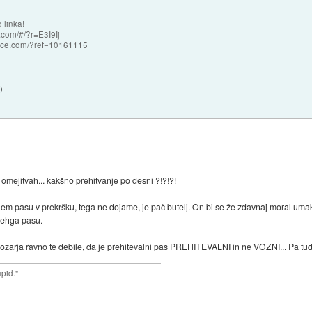
 linka!
com/#/?r=E3I9Ij
nce.com/?ref=10161115
7
)
mejitvah... kakšno prehitvanje po desni ?!?!?!
nem pasu v prekršku, tega ne dojame, je pač butelj. On bi se že zdavnaj moral uma
lnehga pasu.
ozarja ravno te debile, da je prehitevalni pas PREHITEVALNI in ne VOZNI... Pa tudi 
upid."