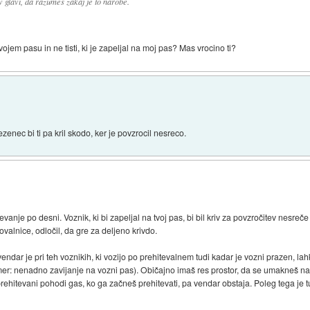
v glavi, da razumes zakaj je to narobe.
vojem pasu in ne tisti, ki je zapeljal na moj pas? Mas vrocino ti?
ezenec bi ti pa kril skodo, ker je povzrocil nesreco.
vanje po desni. Voznik, ki bi zapeljal na tvoj pas, bi bil kriv za povzročitev nesreče
ovalnice, odločil, da gre za deljeno krivdo.
vendar je pri teh voznikih, ki vozijo po prehitevalnem tudi kadar je vozni prazen, l
imer: nenadno zavijanje na vozni pas). Običajno imaš res prostor, da se umakneš na
i prehitevani pohodi gas, ko ga začneš prehitevati, pa vendar obstaja. Poleg tega j