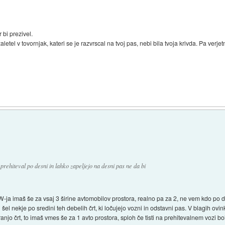
 bi prezivel.
letel v tovornjak, kateri se je razvrscal na tvoj pas, nebi bila tvoja krivda. Pa verje
)
prehiteval po desni in lahko zapeljejo na desni pas ne da bi
W-ja imaš še za vsaj 3 širine avtomobilov prostora, realno pa za 2, ne vem kdo po d
 šel nekje po sredini teh debelih črt, ki ločujejo vozni in odstavni pas. V blagih ovink
anjo črt, to imaš vmes še za 1 avto prostora, sploh če tisti na prehitevalnem vozi b