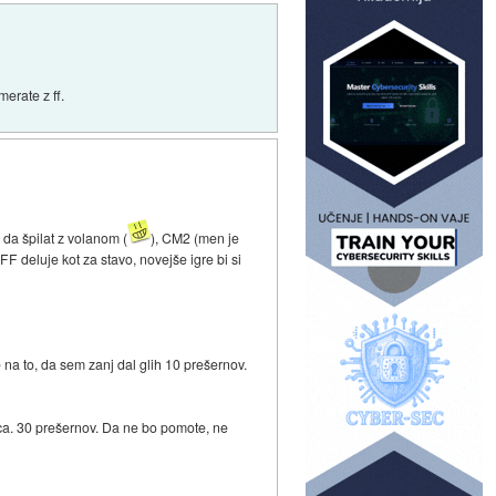
merate z ff.
 da špilat z volanom (
), CM2 (men je
F deluje kot za stavo, novejše igre bi si
a to, da sem zanj dal glih 10 prešernov.
l, ca. 30 prešernov. Da ne bo pomote, ne