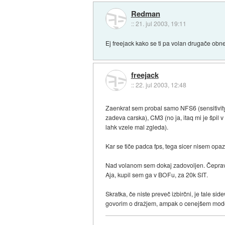
Redman
::
21. jul 2003, 19:11
Ej freejack kako se ti pa volan drugače obnes
freejack
::
22. jul 2003, 12:48
Zaenkrat sem probal samo NFS6 (sensitivity 
zadeva carska), CM3 (no ja, itaq mi je špil
lahk vzele mal zgleda).
Kar se tiče padca fps, tega sicer nisem opazi
Nad volanom sem dokaj zadovoljen. Čeprav 
Aja, kupil sem ga v BOFu, za 20k SIT.
Skratka, če niste preveč izbirčni, je tale si
govorim o dražjem, ampak o cenejšem modelu, 