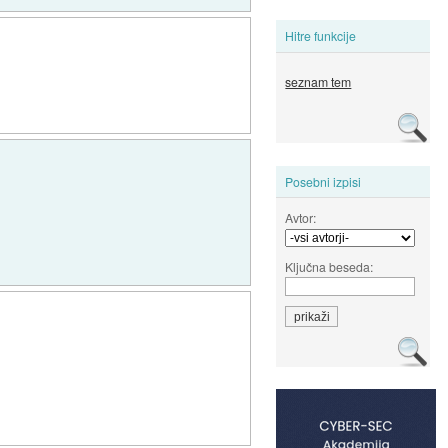
Hitre funkcije
seznam tem
Posebni izpisi
Avtor:
Ključna beseda: