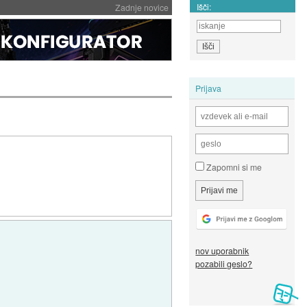
Išči:
Zadnje novice
Prijava
Zapomni si me
nov uporabnik
pozabili geslo?