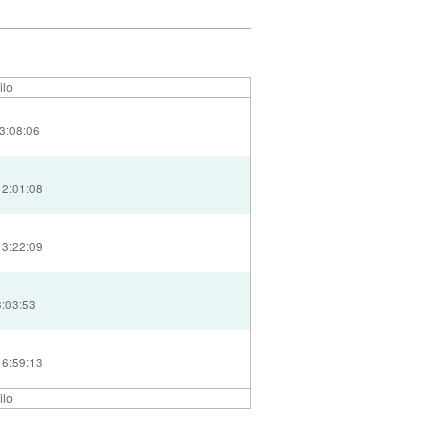
ilo
3:08:06
12:01:08
13:22:09
3:03:53
16:59:13
ilo