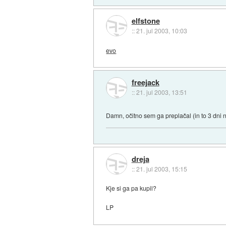
elfstone
::
21. jul 2003, 10:03
evo
freejack
::
21. jul 2003, 13:51
Damn, očitno sem ga preplačal (in to 3 dni 
dreja
::
21. jul 2003, 15:15
Kje si ga pa kupil?
LP