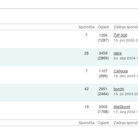
Sporočila
Ogledi
Zadnje sporoč
7
1356
ČIP 008
(1287)
15. jun 2005 2
28
3459
iskra
(2869)
24. sep 2004 
7
1107
Caligula
(999)
19. dec 2003 
42
2951
borchi
(2484)
15. jul 2003 2
19
2003
AtaStrumf
(1768)
17. avg 2002 
Sporočila
Ogledi
Zadnje sporoč