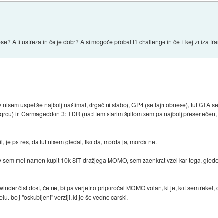
e? A ti ustreza in če je dobr? A si mogoče probal f1 challenge in če ti kej zniža fra
nisem uspel še najbolj naštimat, drgač ni slabo), GP4 (se fajn obnese), tut GTA se
 v qrcu) in Carmageddon 3: TDR (nad tem starim špilom sem pa najbolj presenečen, F
l, je pa res, da tut nisem gledal, tko da, morda ja, morda ne.
sem mel namen kupit 10k SIT dražjega MOMO, sem zaenkrat vzel kar tega, glede n
dewinder čist dost, če ne, bi pa verjetno priporočal MOMO volan, ki je, kot sem reke
bolj "oskubljeni" verziji, ki je še vedno carski.