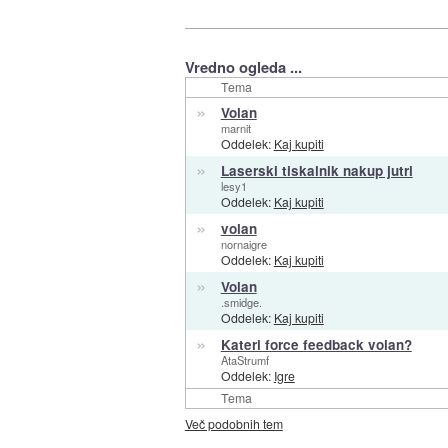
Vredno ogleda ...
Tema
»
Volan
marnit
Oddelek:
Kaj kupiti
»
Laserski tiskalnik nakup jutri
lesy1
Oddelek:
Kaj kupiti
»
volan
nornaigre
Oddelek:
Kaj kupiti
»
Volan
.smidge.
Oddelek:
Kaj kupiti
»
Kateri force feedback volan?
AtaStrumf
Oddelek:
Igre
Tema
Več podobnih tem