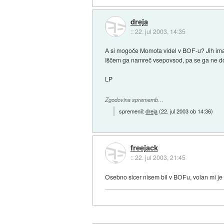
dreja
::
22. jul 2003, 14:35
A si mogoče Momota videl v BOF-u? Jih ima
Iščem ga namreč vsepovsod, pa se ga ne d
LP
Zgodovina sprememb…
spremenil:
dreja
(
22. jul 2003 ob 14:36
)
freejack
::
22. jul 2003, 21:45
Osebno sicer nisem bil v BOFu, volan mi je