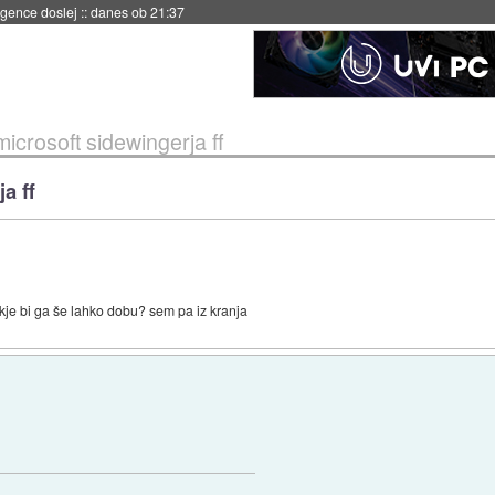
igence doslej
::
danes ob 21:37
microsoft sidewingerja ff
a ff
kje bi ga še lahko dobu? sem pa iz kranja