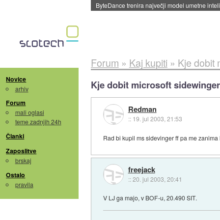
ByteDance trenira največji model umetne intel
Forum
»
Kaj kupiti
»
Kje dobit 
Novice
Kje dobit microsoft sidewingerj
arhiv
Forum
Redman
mali oglasi
::
19. jul 2003, 21:53
teme zadnjih 24h
Članki
Rad bi kupil ms sidevinger ff pa me zanima 
Zaposlitve
brskaj
freejack
Ostalo
::
20. jul 2003, 20:41
pravila
V LJ ga majo, v BOF-u, 20.490 SIT.