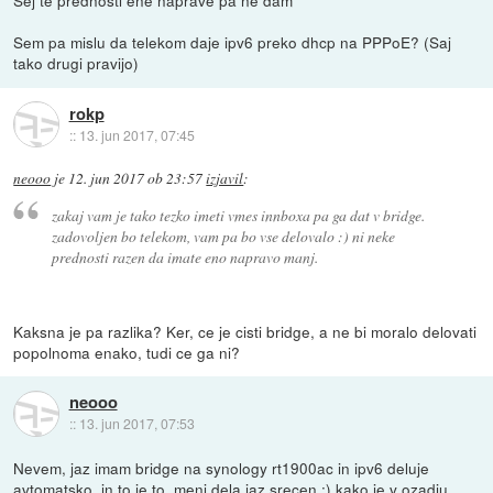
Sej te prednosti ene naprave pa ne dam
Sem pa mislu da telekom daje ipv6 preko dhcp na PPPoE? (Saj
tako drugi pravijo)
rokp
::
13. jun 2017, 07:45
neooo
je
12. jun 2017 ob 23:57
izjavil
:
zakaj vam je tako tezko imeti vmes innboxa pa ga dat v bridge.
zadovoljen bo telekom, vam pa bo vse delovalo :) ni neke
prednosti razen da imate eno napravo manj.
Kaksna je pa razlika? Ker, ce je cisti bridge, a ne bi moralo delovati
popolnoma enako, tudi ce ga ni?
neooo
::
13. jun 2017, 07:53
Nevem, jaz imam bridge na synology rt1900ac in ipv6 deluje
avtomatsko. in to je to. meni dela jaz srecen :) kako je v ozadju