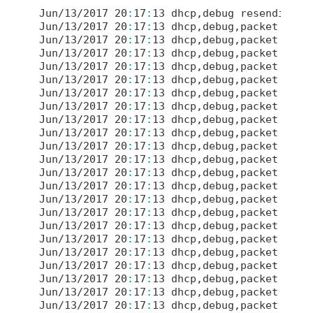
Jun/
13
/
2017
20
:
17
:
13
 dhcp,debug resending..

Jun/
13
/
2017
20
:
17
:
13
 dhcp,debug,packet send
Jun/
13
/
2017
20
:
17
:
13
 dhcp,debug,packet 
type
Jun/
13
/
2017
20
:
17
:
13
 dhcp,debug,packet tran
Jun/
13
/
2017
20
:
17
:
13
 dhcp,debug,packet  -> 
Jun/
13
/
2017
20
:
17
:
13
 dhcp,debug,packet  -> 
Jun/
13
/
2017
20
:
17
:
13
 dhcp,debug,packet    
t
Jun/
13
/
2017
20
:
17
:
13
 dhcp,debug,packet    
t
Jun/
13
/
2017
20
:
17
:
13
 dhcp,debug,packet    
i
Jun/
13
/
2017
20
:
17
:
13
 dhcp,debug,packet  -> 
Jun/
13
/
2017
20
:
17
:
13
 dhcp,debug,packet  -> 
Jun/
13
/
2017
20
:
17
:
13
 dhcp,debug,packet  -> 
Jun/
13
/
2017
20
:
17
:
13
 dhcp,debug,packet  -> 
Jun/
13
/
2017
20
:
17
:
13
 dhcp,debug,packet    
t
Jun/
13
/
2017
20
:
17
:
13
 dhcp,debug,packet    
t
Jun/
13
/
2017
20
:
17
:
13
 dhcp,debug,packet    
i
Jun/
13
/
2017
20
:
17
:
13
 dhcp,debug,packet recv
Jun/
13
/
2017
20
:
17
:
13
 dhcp,debug,packet 
type
Jun/
13
/
2017
20
:
17
:
13
 dhcp,debug,packet tran
Jun/
13
/
2017
20
:
17
:
13
 dhcp,debug,packet  -> 
Jun/
13
/
2017
20
:
17
:
13
 dhcp,debug,packet  -> 
Jun/
13
/
2017
20
:
17
:
13
 dhcp,debug,packet  -> 
Jun/
13
/
2017
20
:
17
:
13
 dhcp,debug,packet  -> 