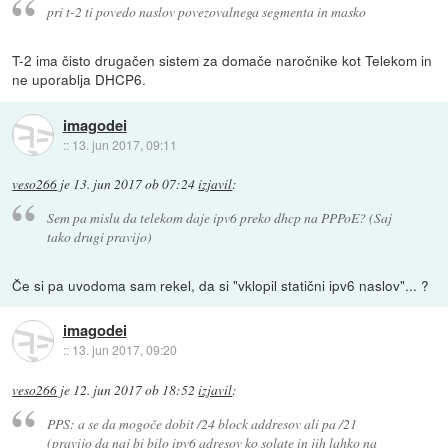
pri t-2 ti povedo naslov povezovalnega segmenta in masko
T-2 ima čisto drugačen sistem za domače naročnike kot Telekom in
ne uporablja DHCP6.
imagodei
::
13. jun 2017, 09:11
veso266
je
13. jun 2017 ob 07:24
izjavil
:
Sem pa mislu da telekom daje ipv6 preko dhcp na PPPoE? (Saj
tako drugi pravijo)
Če si pa uvodoma sam rekel, da si "vklopil statični ipv6 naslov"... ?
imagodei
::
13. jun 2017, 09:20
veso266
je
12. jun 2017 ob 18:52
izjavil
:
PPS: a se da mogoče dobit /24 block addresov ali pa /21
(pravijo da naj bi bilo ipv6 adresov ko solate in jih lahko na