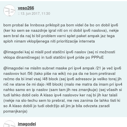
veso266
::
13. jun 2017, 11:30
bom probal še Innboxa priklopit pa bom videl če bo on dobil ipv6
(ker ko sem se naazdnje igral niti on ni dobil ipv6 naslova), nekje
sem bral da naj bi bil problem varni splet paket ampak jaz tega
sploh nimam vklopljenega niti prioritizacije interneta
@imagodei kaj si mislil pod statični ipv6 naslov (sej ni možnosti
vklopa dinamičnega) in tudi statični ipv4 pride po PPPoE
@imagodei ne misilm subnet maske pri ipv4 ampak /21 je več ipv6
naslovov kot /56 (tako piše na wiki) no pa da ne bom pretiraval
rečmo da bi imel vsaj /48 block (sej ipv6 adressov je veliko torej jih
nič ne stane če mi dajo /48 block) (malo me matra da imam pri ipv4
nahko samo en ip naslov (sam tam jih res zmanjkuje) (sej včasih si
tudi lahko dobil celo A klaso ipv4 naslovov ker naj bi jih kar talali
(nekje na slo-techu sem to prebral, me res zanima če lahko tisti ki
so A klaso dobili jo tudi obdržijo ali jim je bila odvzeta zaradi
pomanjkanja)
imagodei