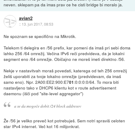
neven. sklepam pa da imas prav ce he cisti bridge bi moralo ja.
avian2
::
13. jun 2017, 08:53
Ne spoznam se specifično na Mikrotik.
Telekom ti delegira en /56 prefix, kar pomeni da imaš pri sebi doma
lahko 256 /64 omrežij. Večina IPv6 reči predvideva, da je lokalni
segment eno /64 omrežje. Običajno ne moreš imeti direktno /56.
Nekje v nastavitvah moraš povedati, katerega od teh 256 omrežij
želiš uporabiti za tvoje lokalno omrežje (predvidevam, da imaš
samo eno). Npr. 2A00:EE2:900:E7
:0:0:0:0/64. To mora biti
01
nastavljeno tako v DHCP6 klientu kot v route advertisement
daemonu (išči pod "site-level aggregator")
a se da mogoče dobit /24 block addresov
Že /56 je veliko preveč kot potrebuješ. Sem notri spraviš celoten
star IPv4 internet. Več kot 16 milijonkrat.