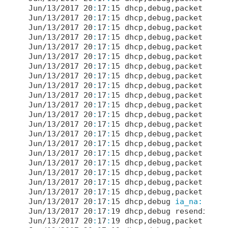
Jun/
13
/
2017
20
:
17
:
15
 dhcp,debug,packet    
t
Jun/
13
/
2017
20
:
17
:
15
 dhcp,debug,packet    
t
Jun/
13
/
2017
20
:
17
:
15
 dhcp,debug,packet    
i
Jun/
13
/
2017
20
:
17
:
15
 dhcp,debug,packet recv
Jun/
13
/
2017
20
:
17
:
15
 dhcp,debug,packet 
type
Jun/
13
/
2017
20
:
17
:
15
 dhcp,debug,packet tran
Jun/
13
/
2017
20
:
17
:
15
 dhcp,debug,packet  -> 
Jun/
13
/
2017
20
:
17
:
15
 dhcp,debug,packet  -> 
Jun/
13
/
2017
20
:
17
:
15
 dhcp,debug,packet  -> 
Jun/
13
/
2017
20
:
17
:
15
 dhcp,debug,packet  -> 
Jun/
13
/
2017
20
:
17
:
15
 dhcp,debug,packet    
2
Jun/
13
/
2017
20
:
17
:
15
 dhcp,debug,packet    
2
Jun/
13
/
2017
20
:
17
:
15
 dhcp,debug,packet  -> 
Jun/
13
/
2017
20
:
17
:
15
 dhcp,debug,packet    
t
Jun/
13
/
2017
20
:
17
:
15
 dhcp,debug,packet    
t
Jun/
13
/
2017
20
:
17
:
15
 dhcp,debug,packet    
i
Jun/
13
/
2017
20
:
17
:
15
 dhcp,debug,packet   ->
Jun/
13
/
2017
20
:
17
:
15
 dhcp,debug,packet     
Jun/
13
/
2017
20
:
17
:
15
 dhcp,debug,packet     
Jun/
13
/
2017
20
:
17
:
15
 dhcp,debug,packet     
Jun/
13
/
2017
20
:
17
:
15
 dhcp,debug 
ia_na:
not
 
Jun/
13
/
2017
20
:
17
:
19
 dhcp,debug resending..

Jun/
13
/
2017
20
:
17
:
19
 dhcp,debug,packet send