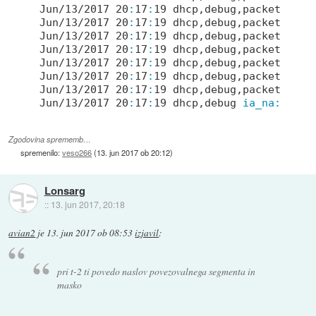
Jun/
13
/
2017
20
:
17
:
19
 dhcp,debug,packet    
t
Jun/
13
/
2017
20
:
17
:
19
 dhcp,debug,packet    
t
Jun/
13
/
2017
20
:
17
:
19
 dhcp,debug,packet    
i
Jun/
13
/
2017
20
:
17
:
19
 dhcp,debug,packet   ->
Jun/
13
/
2017
20
:
17
:
19
 dhcp,debug,packet     
Jun/
13
/
2017
20
:
17
:
19
 dhcp,debug,packet     
Jun/
13
/
2017
20
:
17
:
19
 dhcp,debug,packet     
Jun/
13
/
2017
20
:
17
:
19
 dhcp,debug 
ia_na:
not
Zgodovina sprememb…
spremenilo:
veso266
(
13. jun 2017 ob 20:12
)
Lonsarg
::
13. jun 2017, 20:18
avian2
je
13. jun 2017 ob 08:53
izjavil
:
pri t-2 ti povedo naslov povezovalnega segmenta in
masko