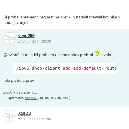
Si probal spremenit request na prefix in natavit firewall kot piše v
nadaljevanju?
veso266
::
13. jun 2017, 20:39
@avian2 ja to je bil problem (nisem dobro prebral
hvala
/ipv6 dhcp-client 
add
add
-
default
-route=yes
tole pa dela prav
Zgodovina sprememb…
spremenilo:
veso266
(
13. jun 2017 ob 20:39
)
XS!D3
::
13. jun 2017, 21:06