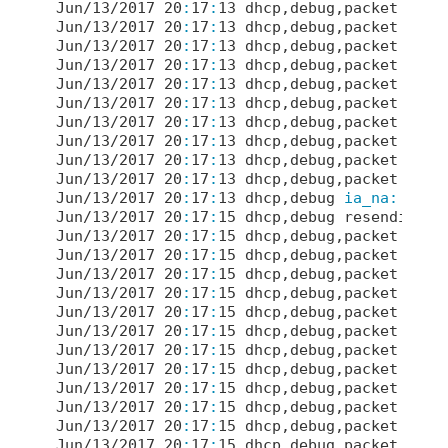
Jun/
13
/
2017
20
:
17
:
13
 dhcp,debug,packet    
2
Jun/
13
/
2017
20
:
17
:
13
 dhcp,debug,packet    
2
Jun/
13
/
2017
20
:
17
:
13
 dhcp,debug,packet  -> 
Jun/
13
/
2017
20
:
17
:
13
 dhcp,debug,packet    
t
Jun/
13
/
2017
20
:
17
:
13
 dhcp,debug,packet    
t
Jun/
13
/
2017
20
:
17
:
13
 dhcp,debug,packet    
i
Jun/
13
/
2017
20
:
17
:
13
 dhcp,debug,packet   ->
Jun/
13
/
2017
20
:
17
:
13
 dhcp,debug,packet     
Jun/
13
/
2017
20
:
17
:
13
 dhcp,debug,packet     
Jun/
13
/
2017
20
:
17
:
13
 dhcp,debug,packet     
Jun/
13
/
2017
20
:
17
:
13
 dhcp,debug 
ia_na:
not
 
Jun/
13
/
2017
20
:
17
:
15
 dhcp,debug resending..

Jun/
13
/
2017
20
:
17
:
15
 dhcp,debug,packet send
Jun/
13
/
2017
20
:
17
:
15
 dhcp,debug,packet 
type
Jun/
13
/
2017
20
:
17
:
15
 dhcp,debug,packet tran
Jun/
13
/
2017
20
:
17
:
15
 dhcp,debug,packet  -> 
Jun/
13
/
2017
20
:
17
:
15
 dhcp,debug,packet  -> 
Jun/
13
/
2017
20
:
17
:
15
 dhcp,debug,packet    
t
Jun/
13
/
2017
20
:
17
:
15
 dhcp,debug,packet    
t
Jun/
13
/
2017
20
:
17
:
15
 dhcp,debug,packet    
i
Jun/
13
/
2017
20
:
17
:
15
 dhcp,debug,packet  -> 
Jun/
13
/
2017
20
:
17
:
15
 dhcp,debug,packet  -> 
Jun/
13
/
2017
20
:
17
:
15
 dhcp,debug,packet  -> 
Jun/
13
/
2017
20
:
17
:
15
 dhcp,debug,packet  -> 