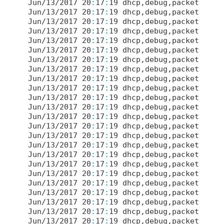
Jun/
13
/
2017
20
:
17
:
19
 dhcp,debug,packet 
type
Jun/
13
/
2017
20
:
17
:
19
 dhcp,debug,packet tran
Jun/
13
/
2017
20
:
17
:
19
 dhcp,debug,packet  -> 
Jun/
13
/
2017
20
:
17
:
19
 dhcp,debug,packet  -> 
Jun/
13
/
2017
20
:
17
:
19
 dhcp,debug,packet    
t
Jun/
13
/
2017
20
:
17
:
19
 dhcp,debug,packet    
t
Jun/
13
/
2017
20
:
17
:
19
 dhcp,debug,packet    
i
Jun/
13
/
2017
20
:
17
:
19
 dhcp,debug,packet  -> 
Jun/
13
/
2017
20
:
17
:
19
 dhcp,debug,packet  -> 
Jun/
13
/
2017
20
:
17
:
19
 dhcp,debug,packet  -> 
Jun/
13
/
2017
20
:
17
:
19
 dhcp,debug,packet  -> 
Jun/
13
/
2017
20
:
17
:
19
 dhcp,debug,packet    
t
Jun/
13
/
2017
20
:
17
:
19
 dhcp,debug,packet    
t
Jun/
13
/
2017
20
:
17
:
19
 dhcp,debug,packet    
i
Jun/
13
/
2017
20
:
17
:
19
 dhcp,debug,packet recv
Jun/
13
/
2017
20
:
17
:
19
 dhcp,debug,packet 
type
Jun/
13
/
2017
20
:
17
:
19
 dhcp,debug,packet tran
Jun/
13
/
2017
20
:
17
:
19
 dhcp,debug,packet  -> 
Jun/
13
/
2017
20
:
17
:
19
 dhcp,debug,packet  -> 
Jun/
13
/
2017
20
:
17
:
19
 dhcp,debug,packet  -> 
Jun/
13
/
2017
20
:
17
:
19
 dhcp,debug,packet  -> 
Jun/
13
/
2017
20
:
17
:
19
 dhcp,debug,packet    
2
Jun/
13
/
2017
20
:
17
:
19
 dhcp,debug,packet    
2
Jun/
13
/
2017
20
:
17
:
19
 dhcp,debug,packet  -> 