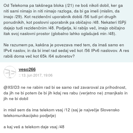
Od Telekoma pa takšnega bloka (/21) ne boš nikoli dobil, ker ga
niti sami nimajo in niti nimajo razloga, da bi ga imeli (mislim, da
imajo /29). Kot rezidenčni uporabnik dobiš /56 tudi pri drugih
ponudnikih, kot poslovni uporabnik pa običajno /48. Nekateri ISPji
dajejo tudi rezidenčnim /48. Podjetja, ki rabijo več, imajo običajno
itak svoj naslovni prostor (globalno lahko oglašuješ min /48).
Ne razumem pa, kakšna je povezava med tem, da imaš samo en
IPv4 naslov, in da bi imel rad sedaj več kot /56 IPv6 naslovov. A res
rabiš doma več kot 65k /64 subnetov?
veso266
::
13. jun 2017, 19:06
@XS!D3 ne ne rabim rad bi se samo rad zavaroval za prihodnost,
da jih ne bi potem če bi jih kdaj res rabu (verjetno ne) zmanjkalo in
jih ne bi dobil
in misil sem da ima telekom vsaj /12 (saj je največje Slovensko
telekomunikacijsko podjetje)
a kaj veš a telekom daje vsaj /48