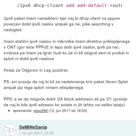
/ipv6 dhcp-client 
add
add
-
default
-route=yes
(ipv6 paket imam nameščen) kjer naj bi dhcp-client na pppoe
povezavi dobil ipv6 naslov ampak ga ne, piše searching v
nedogled
Imam statični ipv4 naslov in mikrotika imam direktno priklopljenega
v ONT (gor teče PPPoE in lepo dobi ipv4 naslov, ipv6 pa ne),
innboxa pa imam za igrat (tudi ko še ni bil zaigrat sem to probal in
sploh ni dobil ipv6 naslova
Hvala za Odgovor in Lep pozdrav
PS: eni pravijo da naj bi bil za nedelovanje kriv paket Varen Splet
ampak jaz tega sploh nimam vklopljenega
PPS: a se da mogoče dobit /24 block addresov ali pa /21 (pravijo
da naj bi bilo ipv6 adresov ko solate in jih lahko na veliko talajo)
spremenilo:
veso266
(
12. jun 2017 ob 18:53
)
SeMiNeSanja
::
12. jun 2017, 23:35