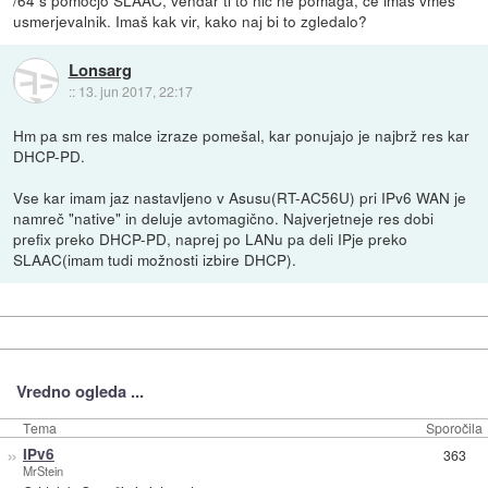
usmerjevalnik. Imaš kak vir, kako naj bi to zgledalo?
Lonsarg
::
13. jun 2017, 22:17
Hm pa sm res malce izraze pomešal, kar ponujajo je najbrž res kar
DHCP-PD.
Vse kar imam jaz nastavljeno v Asusu(RT-AC56U) pri IPv6 WAN je
namreč "native" in deluje avtomagično. Najverjetneje res dobi
prefix preko DHCP-PD, naprej po LANu pa deli IPje preko
SLAAC(imam tudi možnosti izbire DHCP).
Vredno ogleda ...
Tema
Sporočila
»
IPv6
363
MrStein