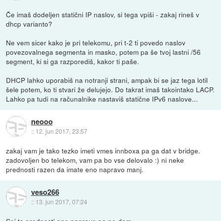
Če imaš dodeljen statični IP naslov, si tega vpiši - zakaj rineš v
dhcp varianto?
Ne vem sicer kako je pri telekomu, pri t-2 ti povedo naslov
povezovalnega segmenta in masko, potem pa še tvoj lastni /56
segment, ki si ga razporediš, kakor ti paše.
DHCP lahko uporabiš na notranji strani, ampak bi se jaz tega lotil
šele potem, ko ti stvari že delujejo. Do takrat imaš takointako LACP.
Lahko pa tudi na računalnike nastaviš statične IPv6 naslove...
neooo
::
12. jun 2017, 23:57
zakaj vam je tako tezko imeti vmes innboxa pa ga dat v bridge.
zadovoljen bo telekom, vam pa bo vse delovalo :) ni neke
prednosti razen da imate eno napravo manj.
veso266
::
13. jun 2017, 07:24