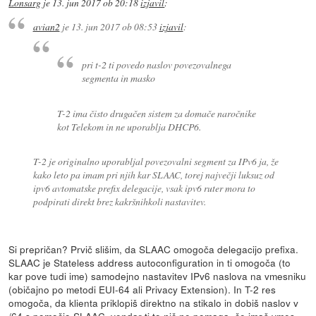
Lonsarg
je
13. jun 2017 ob 20:18
izjavil
:
avian2
je
13. jun 2017 ob 08:53
izjavil
:
pri t-2 ti povedo naslov povezovalnega
segmenta in masko
T-2 ima čisto drugačen sistem za domače naročnike
kot Telekom in ne uporablja DHCP6.
T-2 je originalno uporabljal povezovalni segment za IPv6 ja, že
kako leto pa imam pri njih kar SLAAC, torej največji luksuz od
ipv6 avtomatske prefix delegacije, vsak ipv6 ruter mora to
podpirati direkt brez kakršnihkoli nastavitev.
Si prepričan? Prvič slišim, da SLAAC omogoča delegacijo prefixa.
SLAAC je Stateless address autoconfiguration in ti omogoča (to
kar pove tudi ime) samodejno nastavitev IPv6 naslova na vmesniku
(običajno po metodi EUI-64 ali Privacy Extension). In T-2 res
omogoča, da klienta priklopiš direktno na stikalo in dobiš naslov v
/64 s pomočjo SLAAC, vendar ti to nič ne pomaga, če imaš vmes