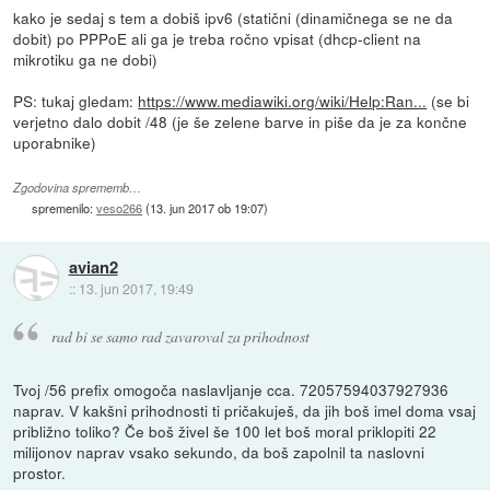
kako je sedaj s tem a dobiš ipv6 (statični (dinamičnega se ne da
dobit) po PPPoE ali ga je treba ročno vpisat (dhcp-client na
mikrotiku ga ne dobi)
PS: tukaj gledam:
https://www.mediawiki.org/wiki/Help:Ran...
(se bi
verjetno dalo dobit /48 (je še zelene barve in piše da je za končne
uporabnike)
Zgodovina sprememb…
spremenilo:
veso266
(
13. jun 2017 ob 19:07
)
avian2
::
13. jun 2017, 19:49
rad bi se samo rad zavaroval za prihodnost
Tvoj /56 prefix omogoča naslavljanje cca. 72057594037927936
naprav. V kakšni prihodnosti ti pričakuješ, da jih boš imel doma vsaj
približno toliko? Če boš živel še 100 let boš moral priklopiti 22
milijonov naprav vsako sekundo, da boš zapolnil ta naslovni
prostor.