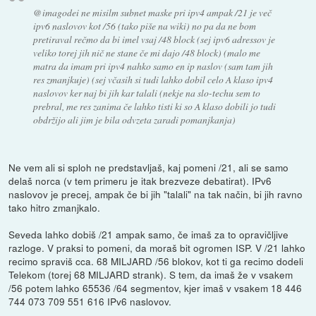
@imagodei ne misilm subnet maske pri ipv4 ampak /21 je več
ipv6 naslovov kot /56 (tako piše na wiki) no pa da ne bom
pretiraval rečmo da bi imel vsaj /48 block (sej ipv6 adressov je
veliko torej jih nič ne stane če mi dajo /48 block) (malo me
matra da imam pri ipv4 nahko samo en ip naslov (sam tam jih
res zmanjkuje) (sej včasih si tudi lahko dobil celo A klaso ipv4
naslovov ker naj bi jih kar talali (nekje na slo-techu sem to
prebral, me res zanima če lahko tisti ki so A klaso dobili jo tudi
obdržijo ali jim je bila odvzeta zaradi pomanjkanja)
Ne vem ali si sploh ne predstavljaš, kaj pomeni /21, ali se samo
delaš norca (v tem primeru je itak brezveze debatirat). IPv6
naslovov je precej, ampak če bi jih "talali" na tak način, bi jih ravno
tako hitro zmanjkalo.
Seveda lahko dobiš /21 ampak samo, če imaš za to opravičljive
razloge. V praksi to pomeni, da moraš bit ogromen ISP. V /21 lahko
recimo spraviš cca. 68 MILJARD /56 blokov, kot ti ga recimo dodeli
Telekom (torej 68 MILJARD strank). S tem, da imaš že v vsakem
/56 potem lahko 65536 /64 segmentov, kjer imaš v vsakem 18 446
744 073 709 551 616 IPv6 naslovov.