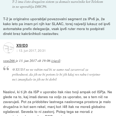
T-2 ima čisto drugačen sistem za domače naročnike kot Telekom
in ne uporablja DHCP6.
T-2 je originalno uporabljal povezovalni segment za IPv6 ja, že
kako leto pa imam pri njih kar SLAAC, torej največji luksuz od ipv6
avtomatske prefix delegacije, vsak ipv6 ruter mora to podpirati
direkt brez kakršnihkoli nastavitev.
XS!D3
::
13. jun 2017, 20:31
veso266
je
13. jun 2017 ob 19:06
izjavil
:
@XS!D3 ne ne rabim rad bi se samo rad zavaroval za
prihodnost, da jih ne bi potem če bi jih kdaj res rabu (verjetno
ne) zmanjkalo in jih ne bi dobil
Naslovi, ki ti jih da ISP v uporabo itak niso tvoji ampak od ISPja. Ne
glede na to, kaj imaš danes na voljo za uporabo, se s tem nič ne
zavaruješ. Pot za pridobitev lastnega naslovnega prostora je malo
drugačna in kot sem rekel, manj kot /48 itak ne moreš globalno
oglaševat. Seveda to ni zastonj. Poleg tega se moraš z