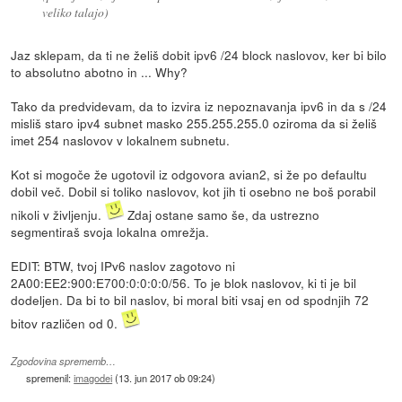
veliko talajo)
Jaz sklepam, da ti ne želiš dobit ipv6 /24 block naslovov, ker bi bilo
to absolutno abotno in ... Why?
Tako da predvidevam, da to izvira iz nepoznavanja ipv6 in da s /24
misliš staro ipv4 subnet masko 255.255.255.0 oziroma da si želiš
imet 254 naslovov v lokalnem subnetu.
Kot si mogoče že ugotovil iz odgovora avian2, si že po defaultu
dobil več. Dobil si toliko naslovov, kot jih ti osebno ne boš porabil
nikoli v življenju.
Zdaj ostane samo še, da ustrezno
segmentiraš svoja lokalna omrežja.
EDIT: BTW, tvoj IPv6 naslov zagotovo ni
2A00:EE2:900:E700:0:0:0:0/56. To je blok naslovov, ki ti je bil
dodeljen. Da bi to bil naslov, bi moral biti vsaj en od spodnjih 72
bitov različen od 0.
Zgodovina sprememb…
spremenil:
imagodei
(
13. jun 2017 ob 09:24
)