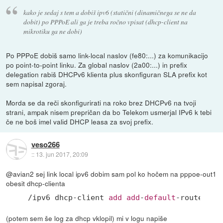
kako je sedaj s tem a dobiš ipv6 (statični (dinamičnega se ne da
dobit) po PPPoE ali ga je treba ročno vpisat (dhcp-client na
mikrotiku ga ne dobi)
Po PPPoE dobiš samo link-local naslov (fe80:...) za komunikacijo
po point-to-point linku. Za global naslov (2a00:...) in prefix
delegation rabiš DHCPv6 klienta plus skonfiguran SLA prefix kot
sem napisal zgoraj.
Morda se da reči skonfigurirati na roko brez DHCPv6 na tvoji
strani, ampak nisem prepričan da bo Telekom usmerjal IPv6 k tebi
če ne boš imel valid DHCP leasa za svoj prefix.
veso266
::
13. jun 2017, 20:09
@avian2 sej link local ipv6 dobim sam pol ko hočem na pppoe-out1
obesit dhcp-clienta
/ipv6 dhcp-client 
add
add
-
default
-route=yes
(potem sem še log za dhcp vklopil) mi v logu napiše