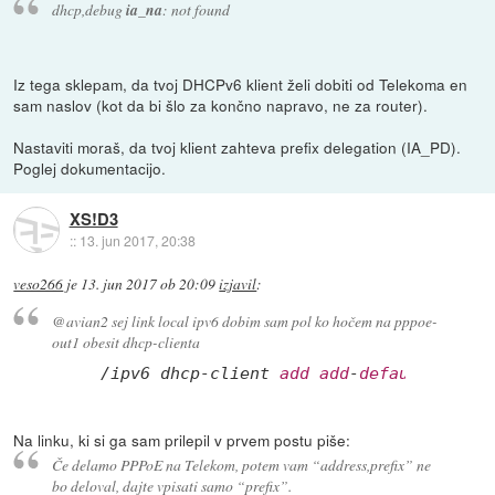
dhcp,debug
ia_na
: not found
Iz tega sklepam, da tvoj DHCPv6 klient želi dobiti od Telekoma en
sam naslov (kot da bi šlo za končno napravo, ne za router).
Nastaviti moraš, da tvoj klient zahteva prefix delegation (IA_PD).
Poglej dokumentacijo.
XS!D3
::
13. jun 2017, 20:38
veso266
je
13. jun 2017 ob 20:09
izjavil
:
@avian2 sej link local ipv6 dobim sam pol ko hočem na pppoe-
out1 obesit dhcp-clienta
/ipv6 dhcp-client 
add
add
-
default
-route
Na linku, ki si ga sam prilepil v prvem postu piše:
Če delamo PPPoE na Telekom, potem vam “address,prefix” ne
bo deloval, dajte vpisati samo “prefix”.