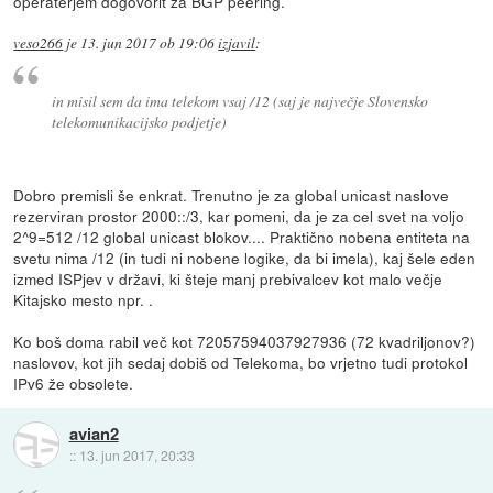
operaterjem dogovorit za BGP peering.
veso266
je
13. jun 2017 ob 19:06
izjavil
:
in misil sem da ima telekom vsaj /12 (saj je največje Slovensko
telekomunikacijsko podjetje)
Dobro premisli še enkrat. Trenutno je za global unicast naslove
rezerviran prostor 2000::/3, kar pomeni, da je za cel svet na voljo
2^9=512 /12 global unicast blokov.... Praktično nobena entiteta na
svetu nima /12 (in tudi ni nobene logike, da bi imela), kaj šele eden
izmed ISPjev v državi, ki šteje manj prebivalcev kot malo večje
Kitajsko mesto npr. .
Ko boš doma rabil več kot 72057594037927936 (72 kvadriljonov?)
naslovov, kot jih sedaj dobiš od Telekoma, bo vrjetno tudi protokol
IPv6 že obsolete.
avian2
::
13. jun 2017, 20:33