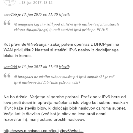
::
13. jun 2017, 13:12
veso266
je
13. jun 2017 ob 11:30
izjavil
:
@imagodei kaj si mislil pod statični ipv6 naslov (sej ni možnosti
vklopa dinamičnega) in tudi statični ipv4 pride po PPPoE
Kot pravi SeMiNeSanja - zakaj potem operiraš z DHCP-jem na
WAN priključku? Nastavi si statični IPv6 naslov iz dodeljenega
bloka in konec.
veso266
je
13. jun 2017 ob 11:30
izjavil
:
@imagodei ne misilm subnet maske pri ipv4 ampak /21 je več
ipv6 naslovov kot /56 (tako piše na wiki)
Ne bo držalo. Verjetno si narobe prebral. Prefix se v IPv6 bere od
leve proti desni in opravlja načeloma isto vlogo kot subnet maska v
IPv4: kaže število bitov, ki določajo blok naslovov oziroma subnet.
Večja kot je številka (več kot je bitov od leve proti desni
rezerviranih), manj ostane prostih naslovov.
http://www.omnisecu.com/tcpip/ipv6/what...