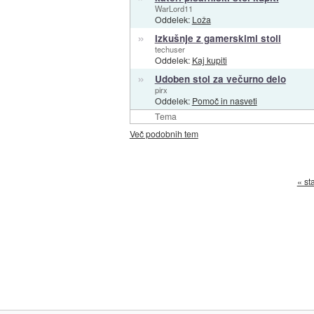
WarLord11
Oddelek:
Loža
»
Izkušnje z gamerskimi stoli
techuser
Oddelek:
Kaj kupiti
»
Udoben stol za večurno delo
pirx
Oddelek:
Pomoč in nasveti
Tema
Več podobnih tem
« st