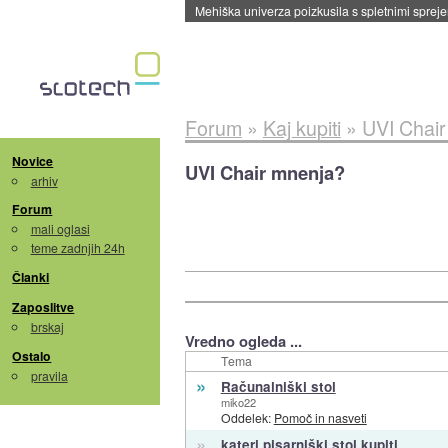
Mehiška univerza poizkusila s spletnimi sprejem
Forum
»
Kaj kupiti
»
UVI Chai
Novice
UVI Chair mnenja?
arhiv
Forum
mali oglasi
teme zadnjih 24h
Članki
Zaposlitve
brskaj
Vredno ogleda ...
Ostalo
Tema
pravila
»
Računalniški stol
miko22
Oddelek:
Pomoč in nasveti
»
kateri pisarniški stol kupiti