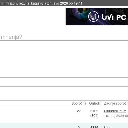
nimi izpiti, rezultat katastrofa
::
4. avg 2026 ob 19:41
r mnenja?
Sporočila
Ogledi
Zadnje sporoči
27
5105
PluribusUnum
(304)
16. maj 2026 0
9
4325
kuall