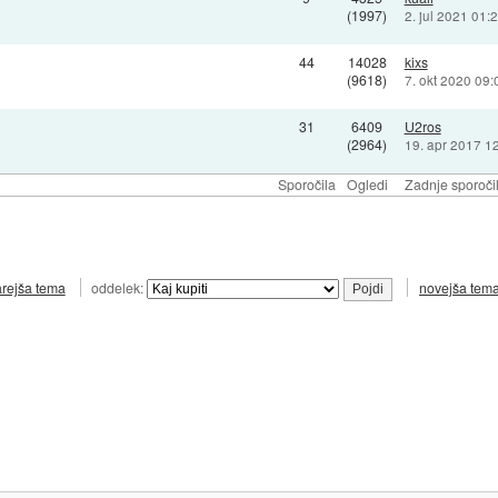
(1997)
2. jul 2021 01:
44
14028
kixs
(9618)
7. okt 2020 09:
31
6409
U2ros
(2964)
19. apr 2017 1
Sporočila
Ogledi
Zadnje sporoči
arejša tema
oddelek:
novejša tem