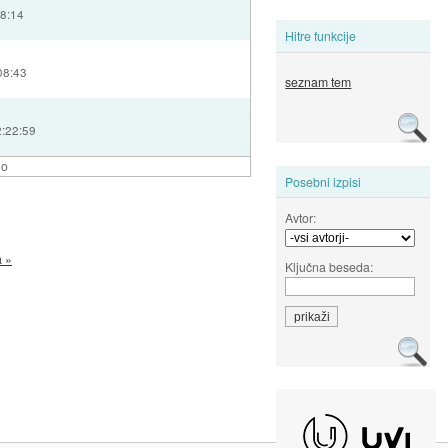
28:14
Hitre funkcije
08:43
seznam tem
2:22:59
lo
Posebni izpisi
Avtor:
a »
Ključna beseda: