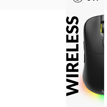
Na vrh ^