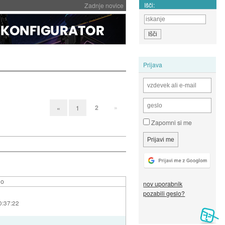
Išči:
Zadnje novice
Prijava
2
»
«
1
Zapomni si me
lo
nov uporabnik
pozabili geslo?
0:37:22