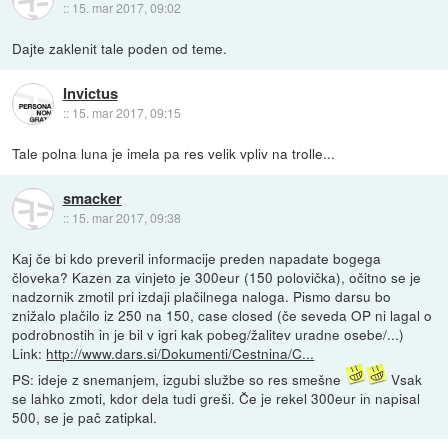
::
15. mar 2017, 09:02
Dajte zaklenit tale poden od teme.
Invictus
::
15. mar 2017, 09:15
Tale polna luna je imela pa res velik vpliv na trolle...
smacker
::
15. mar 2017, 09:38
Kaj če bi kdo preveril informacije preden napadate bogega
človeka? Kazen za vinjeto je 300eur (150 polovička), očitno se je
nadzornik zmotil pri izdaji plačilnega naloga. Pismo darsu bo
znižalo plačilo iz 250 na 150, case closed (če seveda OP ni lagal o
podrobnostih in je bil v igri kak pobeg/žalitev uradne osebe/...)
Link:
http://www.dars.si/Dokumenti/Cestnina/C...
PS: ideje z snemanjem, izgubi službe so res smešne
Vsak
se lahko zmoti, kdor dela tudi greši. Če je rekel 300eur in napisal
500, se je pač zatipkal.