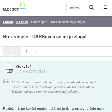
☰
Forum
»
Na cesti
»
Brez vinjete - DARSovec se mi je zlagal
Brez vinjete - DARSovec se mi je zlagal
2
»
«
1
r3dkv1c4
::
15. mar 2017, 08:38
Mislim da bi uradna oseba morala poznat zakonik, ne pa da še
osnovni zakon ne pozna koliko je kazen. Jaz res nevem ali na
DARSu vsakega z osnovno šolo sprejmejo al kaj...
Razloži mi, po kakšni enačbi trdiš, da je tisti z osnovno šolo manj