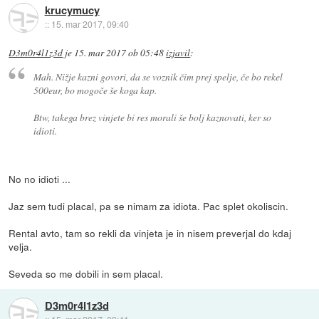
krucymucy
::
15. mar 2017, 09:40
D3m0r4l1z3d
je
15. mar 2017 ob 05:48
izjavil
:
Mah. Nižje kazni govori, da se voznik čim prej spelje, če bo rekel
500eur, bo mogoče še koga kap.
Btw, takega brez vinjete bi res morali še bolj kaznovati, ker so
idioti.
No no idioti ...
Jaz sem tudi placal, pa se nimam za idiota. Pac splet okoliscin.
Rental avto, tam so rekli da vinjeta je in nisem preverjal do kdaj
velja.
Seveda so me dobili in sem placal.
D3m0r4l1z3d