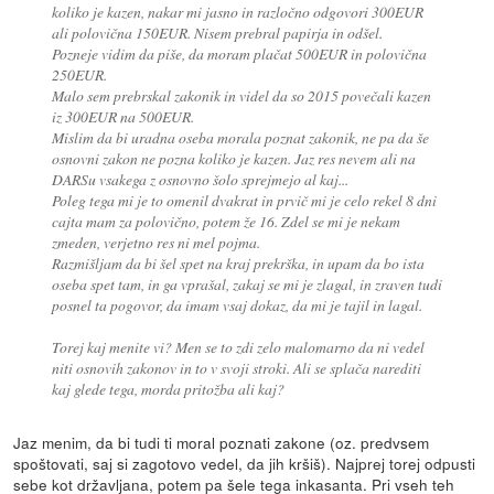
koliko je kazen, nakar mi jasno in razločno odgovori 300EUR
ali polovična 150EUR. Nisem prebral papirja in odšel.
Pozneje vidim da piše, da moram plačat 500EUR in polovična
250EUR.
Malo sem prebrskal zakonik in videl da so 2015 povečali kazen
iz 300EUR na 500EUR.
Mislim da bi uradna oseba morala poznat zakonik, ne pa da še
osnovni zakon ne pozna koliko je kazen. Jaz res nevem ali na
DARSu vsakega z osnovno šolo sprejmejo al kaj...
Poleg tega mi je to omenil dvakrat in prvič mi je celo rekel 8 dni
cajta mam za polovično, potem že 16. Zdel se mi je nekam
zmeden, verjetno res ni mel pojma.
Razmišljam da bi šel spet na kraj prekrška, in upam da bo ista
oseba spet tam, in ga vprašal, zakaj se mi je zlagal, in zraven tudi
posnel ta pogovor, da imam vsaj dokaz, da mi je tajil in lagal.
Torej kaj menite vi? Men se to zdi zelo malomarno da ni vedel
niti osnovih zakonov in to v svoji stroki. Ali se splača narediti
kaj glede tega, morda pritožba ali kaj?
Jaz menim, da bi tudi ti moral poznati zakone (oz. predvsem
spoštovati, saj si zagotovo vedel, da jih kršiš). Najprej torej odpusti
sebe kot državljana, potem pa šele tega inkasanta. Pri vseh teh