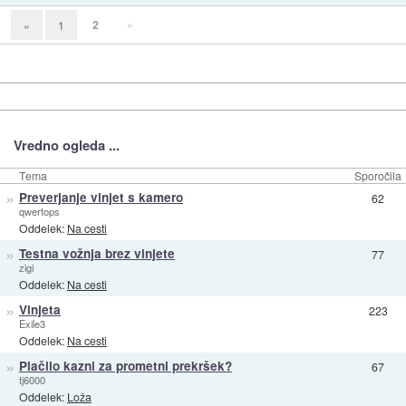
2
»
«
1
Vredno ogleda ...
Tema
Sporočila
»
Preverjanje vinjet s kamero
62
qwertops
Oddelek:
Na cesti
»
Testna vožnja brez vinjete
77
zigi
Oddelek:
Na cesti
»
Vinjeta
223
Exile3
Oddelek:
Na cesti
»
Plačilo kazni za prometni prekršek?
67
tj6000
Oddelek:
Loža