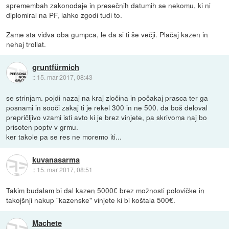
spremembah zakonodaje in presečnih datumih se nekomu, ki ni
diplomiral na PF, lahko zgodi tudi to.
Zame sta vidva oba gumpca, le da si ti še večji. Plačaj kazen in
nehaj trollat.
gruntfürmich
::
15. mar 2017, 08:43
se strinjam. pojdi nazaj na kraj zločina in počakaj prasca ter ga
posnami in sooči zakaj ti je rekel 300 in ne 500. da boš deloval
prepričljivo vzami isti avto ki je brez vinjete, pa skrivoma naj bo
prisoten poptv v grmu.
ker takole pa se res ne moremo iti...
kuvanasarma
::
15. mar 2017, 08:51
Takim budalam bi dal kazen 5000€ brez možnosti polovičke in
takojšnji nakup "kazenske" vinjete ki bi koštala 500€.
Machete