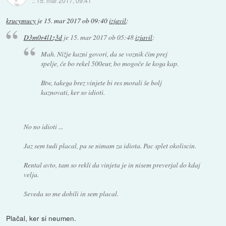
::
15. mar 2017, 09:41
krucymucy
je
15. mar 2017 ob 09:40
izjavil
:
D3m0r4l1z3d
je
15. mar 2017 ob 05:48
izjavil
:
Mah. Nižje kazni govori, da se voznik čim prej
spelje, če bo rekel 500eur, bo mogoče še koga kap.
Btw, takega brez vinjete bi res morali še bolj
kaznovati, ker so idioti.
No no idioti ...
Jaz sem tudi placal, pa se nimam za idiota. Pac splet okoliscin.
Rental avto, tam so rekli da vinjeta je in nisem preverjal do kdaj
velja.
Seveda so me dobili in sem placal.
Plačal, ker si neumen.