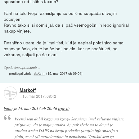
sposoben od tistih s faxom?
Fantina tole tvoje razmišljanje se odlično soupada s tvojim
početjem.
Ravno tako si si domišljal, da si pač vsemogočni in lepo ignoriral
nakup vinjete.
Resnično upam, da je imel tisti, ki ti je napisal položnico samo
osnovno šolo, da te bo še bolj bolelo, ker ne spoštuješ, ne
zakonov, soljudi pa še manj.
Zgodovina sprememb…
predlagal izbris:
SaXsIm
(
15. mar 2017 ob 09:04
)
Markoff
::
15. mar 2017, 08:42
balaz
je
14. mar 2017 ob 20:46
izjavil
:
Včeraj sem dobil kazen na izvozu ker nisem imel veljavne vinjete,
priznavam da je moja napaka. Ampak glede na to da mi je
uradna oseba DARS na kraju prekrška zatajila informacijo o
globi, se mi zdi neracionalno in nepošteno. Vprašal sem ga