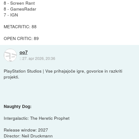
8 - Screen Rant
8 - GamesRadar
7 - IGN
METACRITIC: 88
OPEN CRITIC: 89
oo7
::
27. apr 2026, 20:36
PlayStation Studios | Vse prihajajoče igre, govorice in razkriti
projekti.
Naughty Dog:
Intergalactic: The Heretic Prophet
Release window: 2027
Director: Neil Druckmann