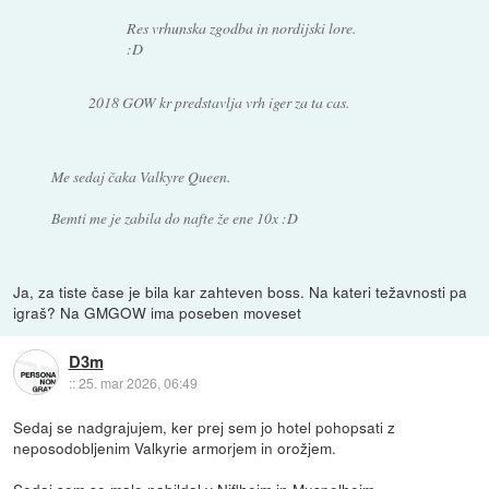
Res vrhunska zgodba in nordijski lore.
:D
2018 GOW kr predstavlja vrh iger za ta cas.
Me sedaj čaka Valkyre Queen.
Bemti me je zabila do nafte že ene 10x :D
Ja, za tiste čase je bila kar zahteven boss. Na kateri težavnosti pa
igraš? Na GMGOW ima poseben moveset
D3m
::
25. mar 2026, 06:49
Sedaj se nadgrajujem, ker prej sem jo hotel pohopsati z
neposodobljenim Valkyrie armorjem in orožjem.
Sedaj sem se malo nabildal v Niflheim in Muspelheim.