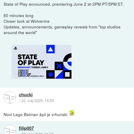
State of Play announced, premiering June 2 at 2PM PT/5PM ET.
60 minutes long
Closer look at Wolverine
Updates, announcements, gameplay reveals from "top studios
around the world"
chucki
::
22. maj 2026, 19:29
Novi Lego Batman špil je vrhunski
filip007
::
22. maj 2026, 21:28