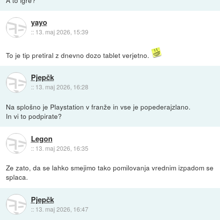
A to igre?
yayo
::
13. maj 2026, 15:39
To je tip pretiral z dnevno dozo tablet verjetno.
Pjepčk
::
13. maj 2026, 16:28
Na splošno je Playstation v franže in vse je popederajzlano.
In vi to podpirate?
Legon
::
13. maj 2026, 16:35
Ze zato, da se lahko smejimo tako pomilovanja vrednim izpadom se
splaca.
Pjepčk
::
13. maj 2026, 16:47