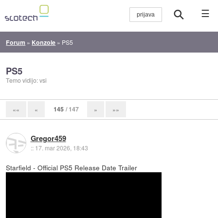
☰
Forum
»
Konzole
»
PS5
PS5
Temo vidijo: vsi
145
/ 147
««
«
»
»»
Gregor459
::
17. mar 2026, 18:43
Starfield - Official PS5 Release Date Trailer