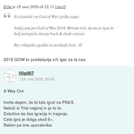
D3m
je
18. mar 2026 ob 22:11
izjavil
:
Evo končal vse God of War (grška saga)
Sedaj sem pri God of War 2018. Moram reči, da me je igra še
bolj potegnila, kot pa hack & slash od prej.
Res vrhunska zgodba in nordijski lore. :D
2018 GOW kr predstavlja vrh iger za ta cas.
filip007
::
24. mar 2026, 20:03
A Way Out
Invite dajem, če bi kdo igral na PS4/5.
Naloži si Trial najprej in je to to.
Določiva še čas igranja in trajanje.
Cela igra je dolga okoli 6+.
Rabim pa ime uporabnika.