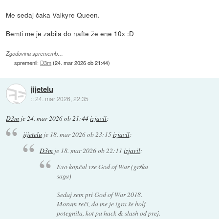
Me sedaj čaka Valkyre Queen.
Bemti me je zabila do nafte že ene 10x :D
Zgodovina sprememb…
spremenil:
D3m
(
24. mar 2026 ob 21:44
)
jijetelu
::
24. mar 2026, 22:35
D3m
je
24. mar 2026 ob 21:44
izjavil
:
jijetelu
je
18. mar 2026 ob 23:15
izjavil
:
D3m
je
18. mar 2026 ob 22:11
izjavil
:
Evo končal vse God of War (grška
saga)
Sedaj sem pri God of War 2018.
Moram reči, da me je igra še bolj
potegnila, kot pa hack & slash od prej.