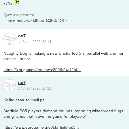
779€
Zgodovina sprememb…
spremenil:
chuck
(
28. mar 2026 ob 15:01
)
oo7
::
13. apr 2026, 20:14
Naughty Dog is making a new Uncharted 5 in parallel with another
project - rumor
https://ixbt.games/en/news/2026/04/12/4...
oo7
::
13. apr 2026, 20:22
Koliko časa so imeli pa...
Starfield PS5 players demand refunds, reporting widespread bugs
and glitches that leave the game "unplayable"
https://www.eurogamer.net/starfield-ps5...