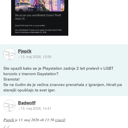
Pjepčk
::
13. maj 2026, 13:56
Ste opazili kako se je Playstation zadnje 2 leti prelevil v LGBT
konzolo z imenom Gaystation?
Sramota!
Se ne čudim da je večina znancev prenehala z igranjem, hkrati pa
starejši opuščajo ta svet iger.
Badwolff
::
13. maj 2026, 14:41
Pjepčk
je
13. maj 2026 ob 13:56
izjavil
: