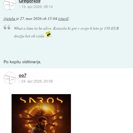
Gregor459
::
19. apr 2026, 08:14
jijetelu
je
27. mar 2026 ob 15:04
izjavil
:
What a time to be alive. Konzola ki gre v svojo 6 leto je 150 EUR
dražja kot ob izidu
.
Po kopitu oldtimerja.
oo7
::
24. apr 2026, 20:38