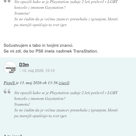
Ste opazili kako se je Playstation zadnje 2 leti prelevil v LGBT
konzolo z imenom Gaystation?
Sramota!
Se ne čudim da je večina znancev prenehala z igranjem, hkrati
pa starejši opuščajo ta svet iger.
Sočustvujem s tabo in tvojimi znanci.
Se mi zdi, da bo PS6 imela nadimek TransStation.
D3m
::
13. maj 2026, 15:10
Pjepčk
je
13. maj 2026 ob 13:56
izjavil
:
Ste opazili kako se je Playstation zadnje 2 leti prelevil v LGBT
konzolo z imenom Gaystation?
Sramota!
Se ne čudim da je večina znancev prenehala z igranjem, hkrati
pa starejši opuščajo ta svet iger.