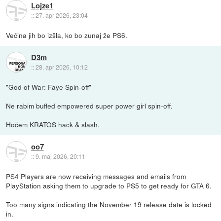
Lojze1
::
27. apr 2026, 23:04
Večina jih bo izšla, ko bo zunaj že PS6.
D3m
::
28. apr 2026, 10:12
"God of War: Faye Spin-off"
Ne rabim buffed empowered super power girl spin-off.
Hočem KRATOS hack & slash.
oo7
::
9. maj 2026, 20:11
PS4 Players are now receiving messages and emails from
PlayStation asking them to upgrade to PS5 to get ready for GTA 6.
Too many signs indicating the November 19 release date is locked
in.