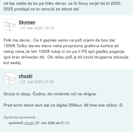
od kje mislis da bo pa folku denar, ce bi Sony verjel da bi 2020-
2025 prodajal za to ceno,bi ze takrat dal
Skyman
::
27. mar 2026, 19:13
Folk ma denar...Ce ti gejmas samo na ps5 vrjemi da bos dal
1000€.Toliko danes stane neka povprecna graficna kartica ali
nekaj rama.Je teh 1000€ tukaj ni nic pa ti PS spil gladko poganja
igre brez driiverjev itd.. Ob relisu ps5 je bil covid drugacna situacija
kot sedaj.
chucki
::
27. mar 2026, 21:09
Groza in obup. Čudno, da nintendo nič ne dvigne.
Pred enim letom sem dal za digital 358eur. All time low očitno :D
Zgodovina sprememb…
spremenil:
chucki
(
27. mar 2026 ob 21:11
)