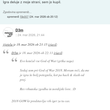
Igra deluje z moje strani, sem jo kupil.
Zgodovina sprememb…
spremenil:
filip007
(
24. mar 2026 ob 20:12
)
D3m
::
24. mar 2026, 21:44
jijetelu
je
18. mar 2026 ob 23:15
izjavil
:
D3m
je
18. mar 2026 ob 22:11
izjavil
:
Evo končal vse God of War (grška saga)
Sedaj sem pri God of War 2018. Moram reči, da me
je igra še bolj potegnila, kot pa hack & slash od
prej.
Res vrhunska zgodba in nordijski lore. :D
2018 GOW kr predstavlja vrh iger za ta cas.