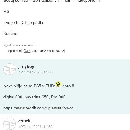
P.S.
Evo jo BITCH je padla.
Končno.
Zgodovina sprememb…
spremenil:
D3m
(
25. mar 2026 ob 08:53
)
jimyboy
::
27. mar 2026, 14:00
Nove višje cene PS5 v EUR:
noro !!
digital 600, navadna 650, Pro 900
https://www.reddit.com/r/playstation/co...
chuck
::
27. mar 2026, 14:53