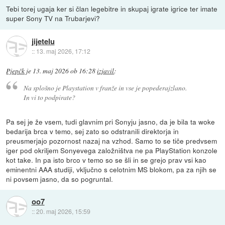
Tebi torej ugaja ker si član legebitre in skupaj igrate igrice ter imate
super Sony TV na Trubarjevi?
jijetelu
::
13. maj 2026, 17:12
Pjepčk
je
13. maj 2026 ob 16:28
izjavil
:
Na splošno je Playstation v franže in vse je popederajzlano.
In vi to podpirate?
Pa sej je že vsem, tudi glavnim pri Sonyju jasno, da je bila ta woke
bedarija brca v temo, sej zato so odstranili direktorja in
preusmerjajo pozornost nazaj na vzhod. Samo to se tiče predvsem
iger pod okriljem Sonyevega založništva ne pa PlayStation konzole
kot take. In pa isto brco v temo so se šli in se grejo prav vsi kao
eminentni AAA studiji, vključno s celotnim MS blokom, pa za njih se
ni povsem jasno, da so pogruntal.
oo7
::
20. maj 2026, 15:59