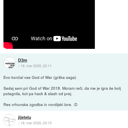
D3m
::
18. mar 2026, 22:11
Evo končal vse God of War (grška saga)
Sedaj sem pri God of War 2018. Moram reči, da me je igra še bolj
potegnila, kot pa hack & slash od prej.
Res vrhunska zgodba in nordijski lore. :D
jijetelu
::
18. mar 2026, 23:15