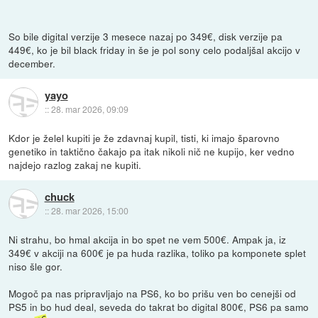
So bile digital verzije 3 mesece nazaj po 349€, disk verzije pa
449€, ko je bil black friday in še je pol sony celo podaljšal akcijo v
december.
yayo
::
28. mar 2026, 09:09
Kdor je želel kupiti je že zdavnaj kupil, tisti, ki imajo šparovno
genetiko in taktično čakajo pa itak nikoli nič ne kupijo, ker vedno
najdejo razlog zakaj ne kupiti.
chuck
::
28. mar 2026, 15:00
Ni strahu, bo hmal akcija in bo spet ne vem 500€. Ampak ja, iz
349€ v akciji na 600€ je pa huda razlika, toliko pa komponete splet
niso šle gor.
Mogoč pa nas pripravljajo na PS6, ko bo prišu ven bo cenejši od
PS5 in bo hud deal, seveda do takrat bo digital 800€, PS6 pa samo