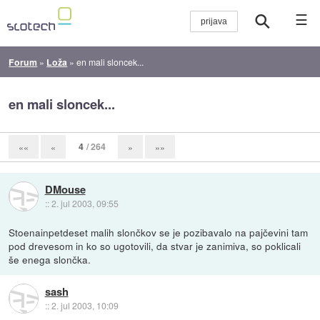
☰
Forum
»
Loža
»
en mali sloncek...
en mali sloncek...
4
/ 264
««
«
»
»»
DMouse
::
2. jul 2003, 09:55
Stoenainpetdeset malih slončkov se je pozibavalo na pajčevini tam
pod drevesom in ko so ugotovili, da stvar je zanimiva, so poklicali
še enega slončka.
sash
::
2. jul 2003, 10:09