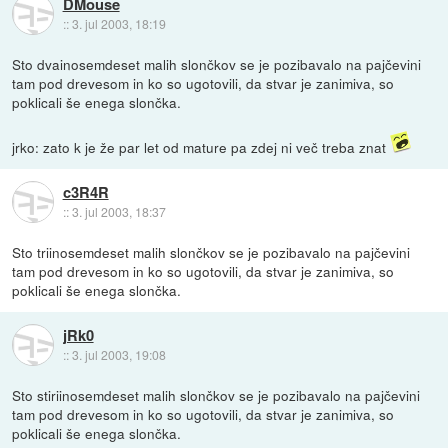
DMouse
::
3. jul 2003, 18:19
Sto dvainosemdeset malih slončkov se je pozibavalo na pajčevini
tam pod drevesom in ko so ugotovili, da stvar je zanimiva, so
poklicali še enega slončka.
jrko: zato k je že par let od mature pa zdej ni več treba znat
c3R4R
::
3. jul 2003, 18:37
Sto triinosemdeset malih slončkov se je pozibavalo na pajčevini
tam pod drevesom in ko so ugotovili, da stvar je zanimiva, so
poklicali še enega slončka.
jRk0
::
3. jul 2003, 19:08
Sto stiriinosemdeset malih slončkov se je pozibavalo na pajčevini
tam pod drevesom in ko so ugotovili, da stvar je zanimiva, so
poklicali še enega slončka.