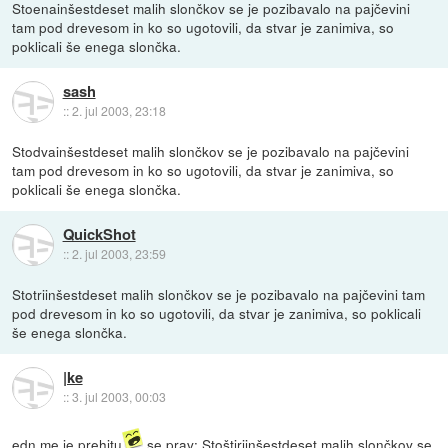
Stoenainšestdeset malih slončkov se je pozibavalo na pajčevini
tam pod drevesom in ko so ugotovili, da stvar je zanimiva, so
poklicali še enega slončka.
sash
::
2. jul 2003, 23:18
Stodvainšestdeset malih slončkov se je pozibavalo na pajčevini
tam pod drevesom in ko so ugotovili, da stvar je zanimiva, so
poklicali še enega slončka.
QuickShot
::
2. jul 2003, 23:59
Stotriinšestdeset malih slončkov se je pozibavalo na pajčevini tam
pod drevesom in ko so ugotovili, da stvar je zanimiva, so poklicali
še enega slončka.
|ke
::
3. jul 2003, 00:03
edn me je prehitu
se prav: Stoštiriinšestdeset malih slončkov se