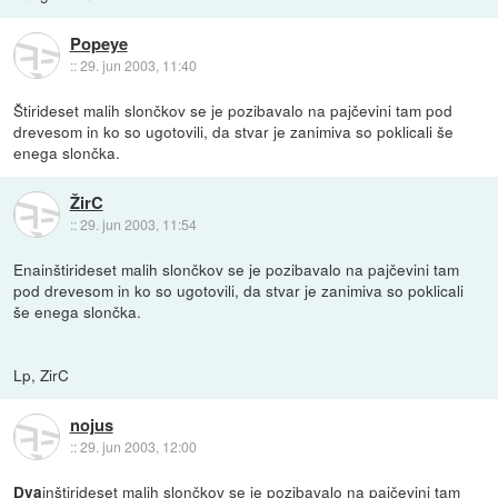
Popeye
::
29. jun 2003, 11:40
Štirideset malih slončkov se je pozibavalo na pajčevini tam pod
drevesom in ko so ugotovili, da stvar je zanimiva so poklicali še
enega slončka.
ŽirC
::
29. jun 2003, 11:54
Enainštirideset malih slončkov se je pozibavalo na pajčevini tam
pod drevesom in ko so ugotovili, da stvar je zanimiva so poklicali
še enega slončka.
Lp, ZirC
nojus
::
29. jun 2003, 12:00
inštirideset malih slončkov se je pozibavalo na pajčevini tam
Dva