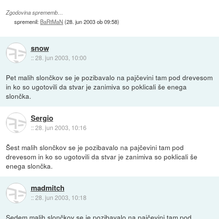
Zgodovina sprememb…
spremenil:
BaRtMaN
(
28. jun 2003 ob 09:58
)
snow
::
28. jun 2003, 10:00
Pet malih slončkov se je pozibavalo na pajčevini tam pod drevesom
in ko so ugotovili da stvar je zanimiva so poklicali še enega
slončka.
Sergio
::
28. jun 2003, 10:16
Šest malih slončkov se je pozibavalo na pajčevini tam pod
drevesom in ko so ugotovili da stvar je zanimiva so poklicali še
enega slončka.
madmitch
::
28. jun 2003, 10:18
Sedem malih slončkov se je pozibavalo na pajčevini tam pod