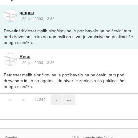
pingec
::
29. jun 2003, 13:35
Devetinštirideset malih slončkov se je pozibavalo na pajčevini tam
pod drevesom in ko so ugotovili da stvar je zanimiva so poklicali še
enega slončka.
Reso
::
29. jun 2003, 13:36
Petdeset malih slončkov se je pozibavalo na pajčevini tam pod
drevesom in ko so ugotovili da stvar je zanimiva so poklicali še
enega slončka.
««
«
1
/ 264
»
»»
Pravila
Večina pravic pridržanih