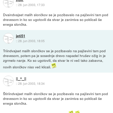
::
28. jun 2003, 17:33
Dvaindvajset malih slončkov se je pozibavalo na pajčevini tam pod
drevesom in ko so ugotovili da stvar je zanimiva so poklicali še
enega slončka.
jeti51
::
28. jun 2003, 18:05
Triindvajset malih slončkov se je pozibavalo na pajčevini tam pod
drevesom, potem pa je sosednje drevo napadel hrušev ožig in je
zgrmelo nanje. Ko so ugotovili, da stvar le ni več tako zabavna,
novih slončkov niso več klicali.
||_^_||
::
28. jun 2003, 18:34
Štiriindvajset malih slončkov se je pozibavalo na pajčevini tam pod
drevesom in ko so ugotovili da stvar je zanimiva so poklicali še
enega slončka.