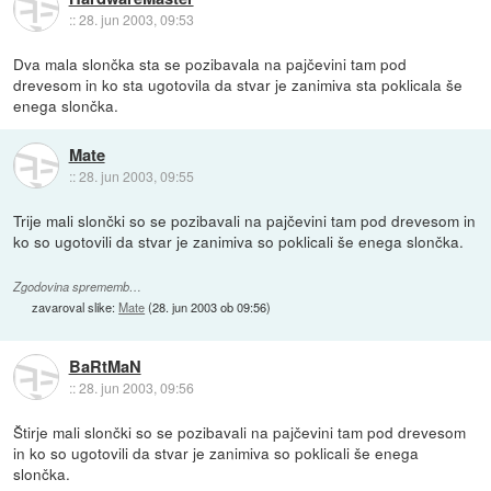
::
28. jun 2003, 09:53
Dva mala slončka sta se pozibavala na pajčevini tam pod
drevesom in ko sta ugotovila da stvar je zanimiva sta poklicala še
enega slončka.
Mate
::
28. jun 2003, 09:55
Trije mali slončki so se pozibavali na pajčevini tam pod drevesom in
ko so ugotovili da stvar je zanimiva so poklicali še enega slončka.
Zgodovina sprememb…
zavaroval slike:
Mate
(
28. jun 2003 ob 09:56
)
BaRtMaN
::
28. jun 2003, 09:56
Štirje mali slončki so se pozibavali na pajčevini tam pod drevesom
in ko so ugotovili da stvar je zanimiva so poklicali še enega
slončka.