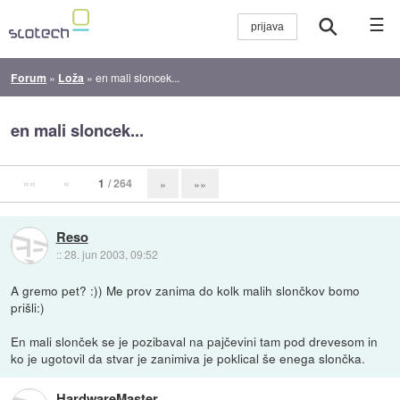
☰
Forum
»
Loža
»
en mali sloncek...
en mali sloncek...
««
«
1
/ 264
»
»»
Reso
::
28. jun 2003, 09:52
A gremo pet? :)) Me prov zanima do kolk malih slončkov bomo
prišli:)
En mali slonček se je pozibaval na pajčevini tam pod drevesom in
ko je ugotovil da stvar je zanimiva je poklical še enega slončka.
HardwareMaster