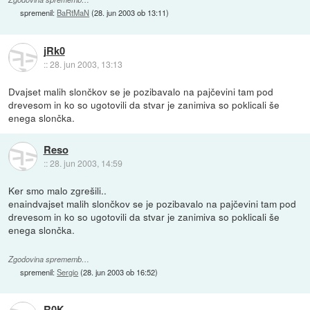
spremenil:
BaRtMaN
(
28. jun 2003 ob 13:11
)
jRk0
::
28. jun 2003, 13:13
Dvajset malih slončkov se je pozibavalo na pajčevini tam pod
drevesom in ko so ugotovili da stvar je zanimiva so poklicali še
enega slončka.
Reso
::
28. jun 2003, 14:59
Ker smo malo zgrešili..
enaindvajset malih slončkov se je pozibavalo na pajčevini tam pod
drevesom in ko so ugotovili da stvar je zanimiva so poklicali še
enega slončka.
Zgodovina sprememb…
spremenil:
Sergio
(
28. jun 2003 ob 16:52
)
R0K