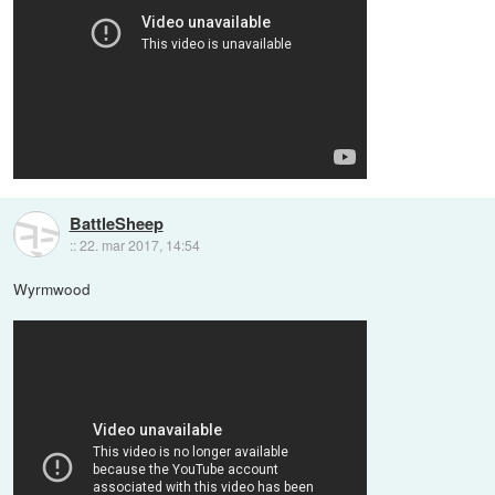
BattleSheep
::
22. mar 2017, 14:54
Wyrmwood