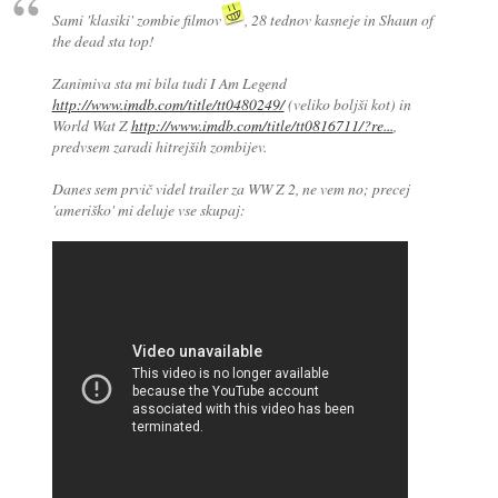
Sami 'klasiki' zombie filmov
, 28 tednov kasneje in Shaun of
the dead sta top!
Zanimiva sta mi bila tudi I Am Legend
http://www.imdb.com/title/tt0480249/
(veliko boljši kot) in
World Wat Z
http://www.imdb.com/title/tt0816711/?re...
,
predvsem zaradi hitrejših zombijev.
Danes sem prvič videl trailer za WW Z 2, ne vem no; precej
'ameriško' mi deluje vse skupaj: