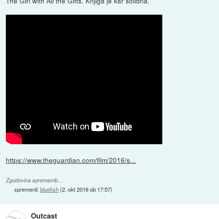
The Girl with All the Gifts. Knjiga je kar solidna.
https://www.theguardian.com/film/2016/s...
Zgodovina sprememb…
spremenil:
bluefish
(
2. okt 2016 ob 17:57
)
Outcast