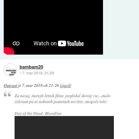
bambam20
::
7. mar 2018, 21:29
Outcast
je
7. mar 2018 ob 21:26
izjavil
:
Za nazaj, starejši letnik filme, pogledal skoraj vse....malo
čekiram pa ni nobenih pametnih novitet...mogoče tole:
Day of the Dead: Bloodline