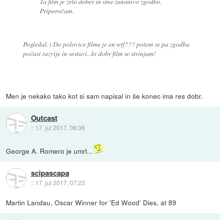
Ta film je zelo dober in ima zanimivo zgodbo.
Priporočam.
Pogledal:) Do polovice filme je en wtf??? potem se pa zgodba
počasi razvije in sestavi...kr dobr film se strinjam!
Men je nekako tako kot si sam napisal in še konec ima res dobr.
Outcast
::
17. jul 2017, 06:36
George A. Romero je umrl...
scipascapa
::
17. jul 2017, 07:23
Martin Landau, Oscar Winner for 'Ed Wood' Dies, at 89