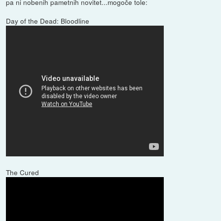
pa ni nobenih pametnih novitet...mogoče tole:
Day of the Dead: Bloodline
The Cured