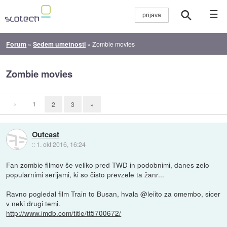
☰
Forum
»
Sedem umetnosti
»
Zombie movies
Zombie movies
«
1
2
3
»
Outcast
::
1. okt 2016, 16:24
Fan zombie filmov še veliko pred TWD in podobnimi, danes zelo
popularnimi serijami, ki so čisto prevzele ta žanr...
Ravno pogledal film Train to Busan, hvala @leiito za omembo, sicer
v neki drugi temi.
http://www.imdb.com/title/tt5700672/