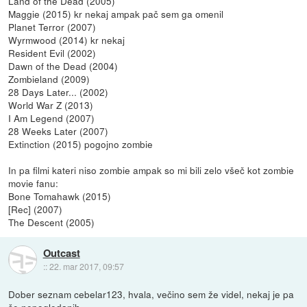
Land of the Dead (2005)
Maggie (2015) kr nekaj ampak pač sem ga omenil
Planet Terror (2007)
Wyrmwood (2014) kr nekaj
Resident Evil (2002)
Dawn of the Dead (2004)
Zombieland (2009)
28 Days Later... (2002)
World War Z (2013)
I Am Legend (2007)
28 Weeks Later (2007)
Extinction (2015) pogojno zombie
In pa filmi kateri niso zombie ampak so mi bili zelo všeč kot zombie
movie fanu:
Bone Tomahawk (2015)
[Rec] (2007)
The Descent (2005)
Outcast
::
22. mar 2017, 09:57
Dober seznam cebelar123, hvala, večino sem že videl, nekaj je pa
še nepogledanih...