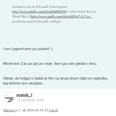
Zanimiva sta mi bila tudi I Am Legend
http://www.imdb.com/title/tt0480249/
(veliko boljši kot) in
World Wat Z
http://www.imdb.com/title/tt0816711/?re...
,
predvsem zaradi hitrejših zombijev.
I am Legend sem pa pozabil :).
World war Z je pa jajc po moje. Sem ga celo gledal v kinu.
Glede, da knjiga ni slaba je film na drugi strani ciljal na najstnike,
saj dobimo eno akcijado.
vostok_1
::
2. okt 2016, 13:05
Outcast
je
1. okt 2016 ob 19:12
izjavil
: