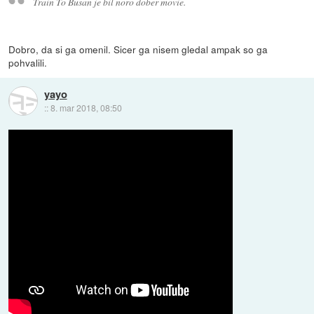
Train To Busan je bil noro dober movie.
Dobro, da si ga omenil. Sicer ga nisem gledal ampak so ga
pohvalili.
yayo
::
8. mar 2018, 08:50