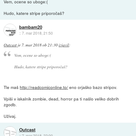
Vem, ocene so uboge:(
Hudo, katere stripe priporočaš?
bambam20
::
7. mar 2018, 21:50
Outcast
je
7. mar 2018 ob 21:30
izjavil
:
Vem, ocene so uboge:(
Hudo, katere stripe priporočaš?
Tle maš
http://readcomiconline.to/
eno orjaško bazo stripov.
Vpiši v iskalnik zombie, dead, horror pa ti našlo veliko dobrih
zgodb.
Uživaj.
Outcast
::
7. mar 2018, 22:00