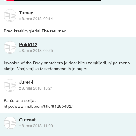
Tomay
::
8. mar 2018, 09:14
Pred kratkim gledal
The returned
Poldi112
::
8. mar 2018, 09:25
Invasion of the Body snatchers je dost blizu zombijadi, ni pa ravno
akcija. Vsaj verjiza iz sedemdesetih je super.
Jure14
::
8. mar 2018, 10:21
Pa še ena serija:
http://www.imdb.com/title/tt1285482/
Outcast
::
8. mar 2018, 11:00