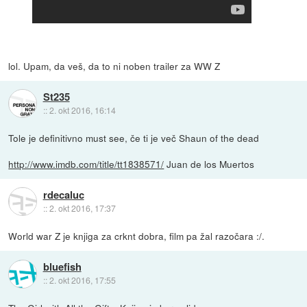
lol. Upam, da veš, da to ni noben trailer za WW Z
St235
::
2. okt 2016, 16:14
Tole je definitivno must see, če ti je več Shaun of the dead
http://www.imdb.com/title/tt1838571/
Juan de los Muertos
rdecaluc
::
2. okt 2016, 17:37
World war Z je knjiga za crknt dobra, film pa žal razočara :/.
bluefish
::
2. okt 2016, 17:55