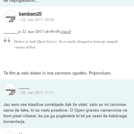
bambam20
::
22. mar 2017, 09:59
je
22. mar 2017 ob 09:08
izjavil
:
Dober je tudi Open Grave. Sicer malo drugačen koncep, ampak
vseeno dober.
Ta film je zelo dober in ima zanimivo zgodbo. Priporočam.
::
22. mar 2017, 11:11
Jaz sem vse klasične zombijade itak že videl, zato so mi zanimive
samo še take, ki so malo posebne. O Open graveu namenoma ne
bom pisal ničesar, ko pa ga pogledate bi bil pa vesel še kakšnega
komentarja.