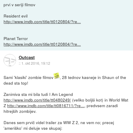
prvi v seriji filmov
Resident evil
http://www.imdb.com/title/tt0120804/?re...
Planet Terror
http://www.imdb.com/title/tt0120804/?re...
Outcast
::
1. okt 2016, 19:12
Sami 'klasiki' zombie filmov
, 28 tednov kasneje in Shaun of the
dead sta top!
Zanimiva sta mi bila tudi I Am Legend
http://www.imdb.com/title/tt0480249/
(veliko boljši kot) in World Wat
Z
http://www.imdb.com/title/tt0816711/?re...
, predvsem zaradi
hitrejših zombijev.
Danes sem prvič videl trailer za WW Z 2, ne vem no; precej
'ameriško' mi deluje vse skupaj: