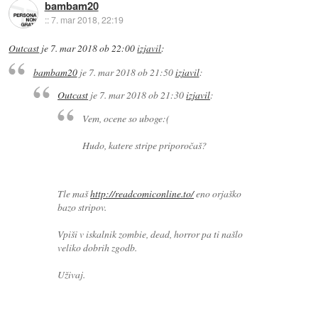
bambam20
::
7. mar 2018, 22:19
Outcast
je
7. mar 2018 ob 22:00
izjavil
:
bambam20
je
7. mar 2018 ob 21:50
izjavil
:
Outcast
je
7. mar 2018 ob 21:30
izjavil
:
Vem, ocene so uboge:(
Hudo, katere stripe priporočaš?
Tle maš
http://readcomiconline.to/
eno orjaško
bazo stripov.
Vpiši v iskalnik zombie, dead, horror pa ti našlo
veliko dobrih zgodb.
Uživaj.