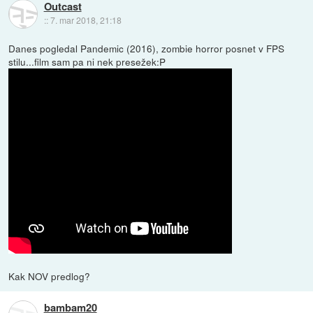
Outcast
::
7. mar 2018, 21:18
Danes pogledal Pandemic (2016), zombie horror posnet v FPS
stilu...film sam pa ni nek presežek:P
Kak NOV predlog?
bambam20