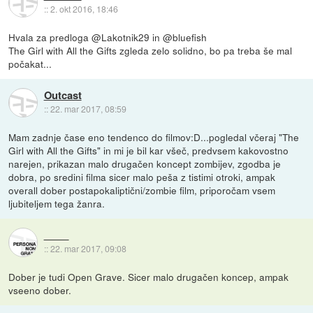
::
2. okt 2016, 18:46
Hvala za predloga @Lakotnik29 in @bluefish
The Girl with All the Gifts zgleda zelo solidno, bo pa treba še mal
počakat...
Outcast
::
22. mar 2017, 08:59
Mam zadnje čase eno tendenco do filmov:D...pogledal včeraj "The
Girl with All the Gifts" in mi je bil kar všeč, predvsem kakovostno
narejen, prikazan malo drugačen koncept zombijev, zgodba je
dobra, po sredini filma sicer malo peša z tistimi otroki, ampak
overall dober postapokaliptični/zombie film, priporočam vsem
ljubiteljem tega žanra.
::
22. mar 2017, 09:08
Dober je tudi Open Grave. Sicer malo drugačen koncep, ampak
vseeno dober.