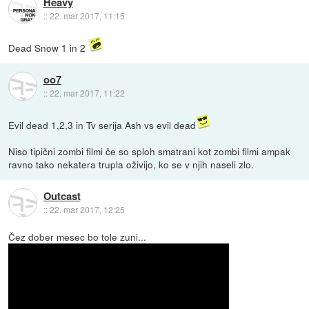
Heavy
::
22. mar 2017, 11:15
Dead Snow 1 in 2
oo7
::
22. mar 2017, 11:22
Evil dead 1,2,3 in Tv serija Ash vs evil dead
Niso tipični zombi filmi če so sploh smatrani kot zombi filmi ampak
ravno tako nekatera trupla oživijo, ko se v njih naseli zlo.
Outcast
::
22. mar 2017, 12:25
Čez dober mesec bo tole zuni...