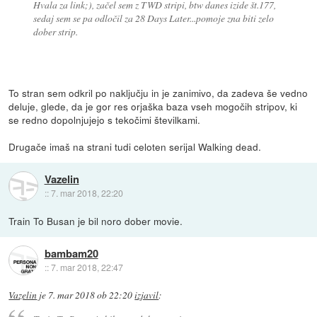
Hvala za link;), začel sem z TWD stripi, btw danes izide št.177,
sedaj sem se pa odločil za 28 Days Later...pomoje zna biti zelo
dober strip.
To stran sem odkril po naključju in je zanimivo, da zadeva še vedno
deluje, glede, da je gor res orjaška baza vseh mogočih stripov, ki
se redno dopolnjujejo s tekočimi številkami.
Drugače imaš na strani tudi celoten serijal Walking dead.
Vazelin
::
7. mar 2018, 22:20
Train To Busan je bil noro dober movie.
bambam20
::
7. mar 2018, 22:47
Vazelin
je
7. mar 2018 ob 22:20
izjavil
: