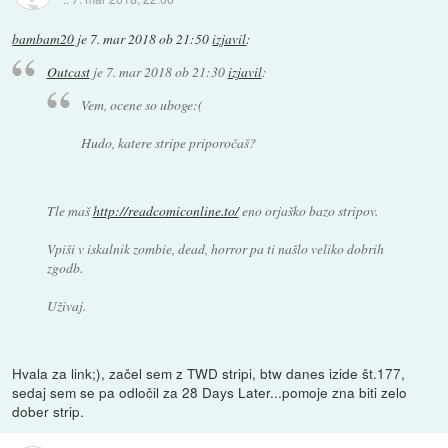
bambam20
je
7. mar 2018 ob 21:50
izjavil
:
Outcast
je
7. mar 2018 ob 21:30
izjavil
:
Vem, ocene so uboge:(
Hudo, katere stripe priporočaš?
Tle maš
http://readcomiconline.to/
eno orjaško bazo stripov.
Vpiši v iskalnik zombie, dead, horror pa ti našlo veliko dobrih
zgodb.
Uživaj.
Hvala za link;), začel sem z TWD stripi, btw danes izide št.177,
sedaj sem se pa odločil za 28 Days Later...pomoje zna biti zelo
dober strip.