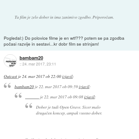
Ta film je zelo dober in ima zanimivo zgodbo. Priporočam.
Pogledal:) Do polovice filme je en wtf??? potem se pa zgodba
počasi razvije in sestavi...kr dobr film se strinjam!
bambam20
::
24. mar 2017, 23:11
Outcast
je
24. mar 2017 ob 22:00
izjavil
:
bambam20
je
22. mar 2017 ob 09:59
izjavil
:
je
22. mar 2017 ob 09:08
izjavil
:
Dober je tudi Open Grave. Sicer malo
drugačen koncep, ampak vseeno dober.