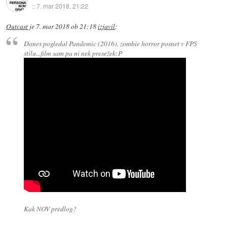
::
7. mar 2018, 21:22
Outcast
je
7. mar 2018 ob 21:18
izjavil
:
Danes pogledal Pandemic (2016), zombie horror posnet v FPS
stilu...film sam pa ni nek presežek:P
Kak NOV predlog?