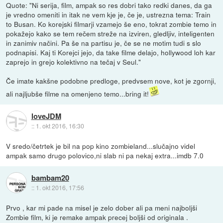
Quote: "Ni serija, film, ampak so res dobri tako redki danes, da ga
je vredno omeniti in itak ne vem kje je, če je, ustrezna tema: Train
to Busan. Ko korejski filmarji vzamejo še eno, tokrat zombie temo in
pokažejo kako se tem rečem streže na izviren, gledljiv, inteligenten
in zanimiv načini. Pa še na partisu je, če se ne motim tudi s slo
podnapisi. Kaj ti Korejci jejo, da take filme delajo, hollywood loh kar
zaprejo in grejo kolektivno na tečaj v Seul."
Če imate kakšne podobne predloge, predvsem nove, kot je zgornji,
ali najljubše filme na omenjeno temo...bring it!
loveJDM
::
1. okt 2016, 16:30
V sredo/četrtek je bil na pop kino zombieland...slučajno videl
ampak samo drugo polovico,ni slab ni pa nekaj extra...imdb 7.0
bambam20
::
1. okt 2016, 17:56
Prvo , kar mi pade na misel je zelo dober ali pa meni najboljši
Zombie film, ki je remake ampak precej boljši od originala .