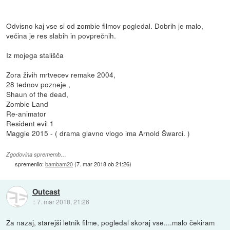
Odvisno kaj vse si od zombie filmov pogledal. Dobrih je malo,
večina je res slabih in povprečnih.
Iz mojega stališča
Zora živih mrtvecev remake 2004,
28 tednov pozneje ,
Shaun of the dead,
Zombie Land
Re-animator
Resident evil 1
Maggie 2015 - ( drama glavno vlogo ima Arnold Šwarci. )
Zgodovina sprememb…
spremenilo:
bambam20
(
7. mar 2018 ob 21:26
)
Outcast
::
7. mar 2018, 21:26
Za nazaj, starejši letnik filme, pogledal skoraj vse....malo čekiram