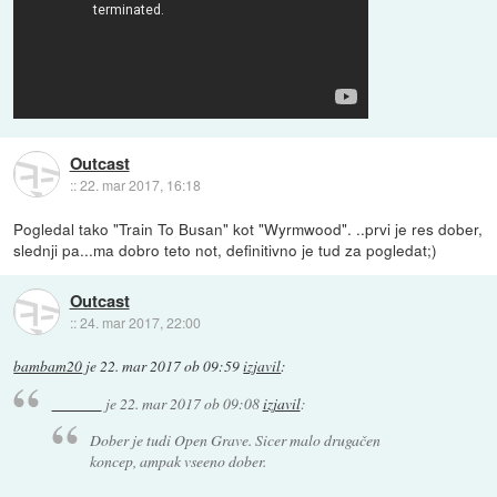
Outcast
::
22. mar 2017, 16:18
Pogledal tako "Train To Busan" kot "Wyrmwood". ..prvi je res dober,
slednji pa...ma dobro teto not, definitivno je tud za pogledat;)
Outcast
::
24. mar 2017, 22:00
bambam20
je
22. mar 2017 ob 09:59
izjavil
:
je
22. mar 2017 ob 09:08
izjavil
:
Dober je tudi Open Grave. Sicer malo drugačen
koncep, ampak vseeno dober.