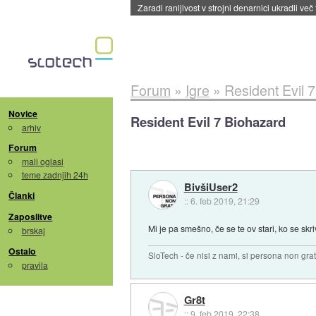
Zaradi ranljivost v strojni denarnici ukradli več
Forum
»
Igre
»
Resident Evil 
Novice
Resident Evil 7 Biohazard
arhiv
Forum
mali oglasi
teme zadnjih 24h
BivšiUser2
Članki
::
6. feb 2019, 21:29
Zaposlitve
Mi je pa smešno, če se te ov stari, ko se sk
brskaj
Ostalo
SloTech - če nisi z nami, si persona non grat
pravila
Gr8t
::
9. feb 2019, 22:38