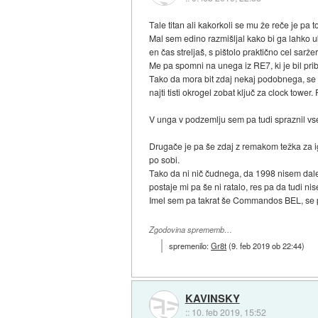
Tale titan ali kakorkoli se mu že reče je pa t
Mal sem edino razmišljal kako bi ga lahko u
en čas streljaš, s pištolo praktično cel saržer
Me pa spomni na unega iz RE7, ki je bil prib
Tako da mora bit zdaj nekaj podobnega, se p
najti tisti okrogel zobat ključ za clock towe
V unga v podzemlju sem pa tudi spraznil vse
Drugače je pa še zdaj z remakom težka za ig
po sobi.
Tako da ni nič čudnega, da 1998 nisem daleč
postaje mi pa še ni ratalo, res pa da tudi n
Imel sem pa takrat še Commandos BEL, se prav
Zgodovina sprememb…
spremenilo:
Gr8t
(
9. feb 2019 ob 22:44
)
KAVINSKY
::
10. feb 2019, 15:52