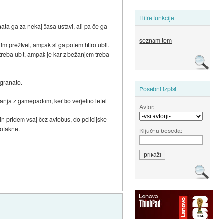
Hitre funkcije
ata ga za nekaj časa ustavi, ali pa če ga
seznam tem
im preživel, ampak si ga potem hitro ubil.
 treba ubit, ampak je kar z bežanjem treba
 granato.
Posebni izpisi
ranja z gamepadom, ker bo verjetno letel
Avtor:
n pridem vsaj čez avtobus, do policijske
dotakne.
Ključna beseda: