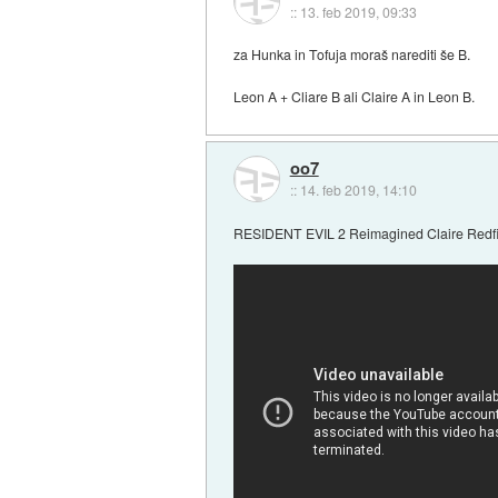
::
13. feb 2019, 09:33
za Hunka in Tofuja moraš narediti še B.
Leon A + Cliare B ali Claire A in Leon B.
oo7
::
14. feb 2019, 14:10
RESIDENT EVIL 2 Reimagined Claire Redfie