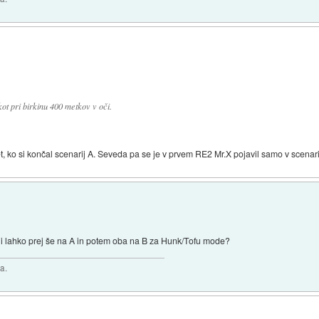
 kot pri birkinu 400 metkov v oči.
t, ko si končal scenarij A. Seveda pa se je v prvem RE2 Mr.X pojavil samo v scenari
li lahko prej še na A in potem oba na B za Hunk/Tofu mode?
a.