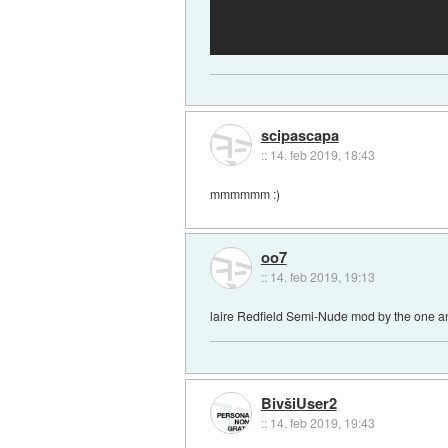
scipascapa
::
14. feb 2019, 18:43
mmmmmm :)
oo7
::
14. feb 2019, 19:13
laire Redfield Semi-Nude mod by the one a
BivšiUser2
::
14. feb 2019, 19:43