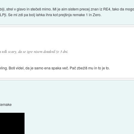
mbiji, strel v glavo in stečeš mimo. Mi je aim sistem precej znan iz RE4, tako da mogo
LPji. Se mi zdi pa bolj lahka ihra kot prejšnja remake 1 in Zero.
a tolk scary, da se igre nisem dotaknil že 3 dni.
eling. Boš videl, da je samo ena spaka več. Pač zbežiš mu in to je to.
 Remake