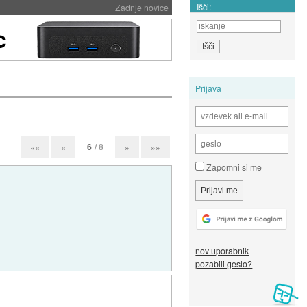
Išči:
Zadnje novice
Prijava
6
/ 8
««
«
»
»»
Zapomni si me
nov uporabnik
pozabili geslo?