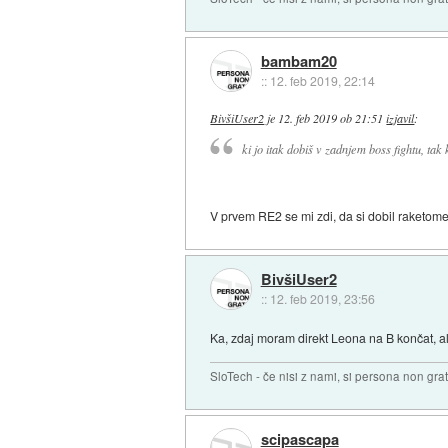
bambam20
::
12. feb 2019, 22:14
BivšiUser2
je
12. feb 2019 ob 21:51
izjavil
:
ki jo itak dobiš v zadnjem boss fightu, tak
V prvem RE2 se mi zdi, da si dobil raketome
BivšiUser2
::
12. feb 2019, 23:56
Ka, zdaj moram direkt Leona na B končat, a
SloTech - če nisi z nami, si persona non grat
scipascapa