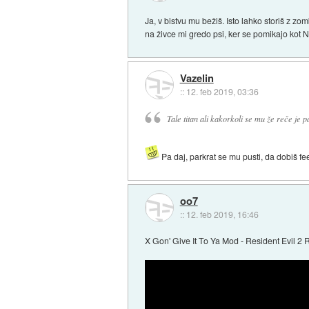
Ja, v bistvu mu bežiš. Isto lahko storiš z zo
na živce mi gredo psi, ker se pomikajo kot N
Vazelin
::
12. feb 2019, 03:36
Tale titan ali kakorkoli se mu že reče je p
Pa daj, parkrat se mu pusti, da dobiš fe
oo7
::
12. feb 2019, 16:46
X Gon' Give It To Ya Mod - Resident Evil 2