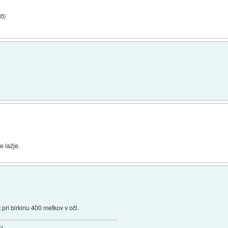
35
)
e lažje.
t pri birkinu 400 metkov v oči.
a.