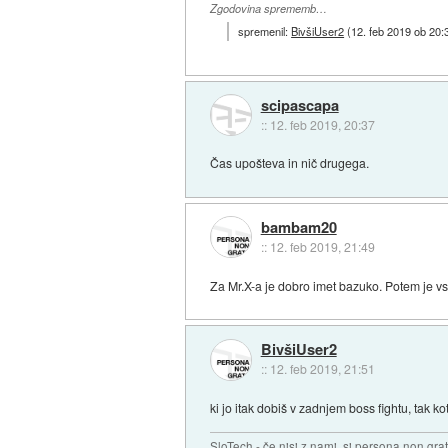
Zgodovina sprememb…
spremenil:
BivšiUser2
(
12. feb 2019 ob 20:
scipascapa
::
12. feb 2019, 20:37
Čas upošteva in nič drugega.
bambam20
::
12. feb 2019, 21:49
Za Mr.X-a je dobro imet bazuko. Potem je vs
BivšiUser2
::
12. feb 2019, 21:51
ki jo itak dobiš v zadnjem boss fightu, tak ko
SloTech - če nisi z nami, si persona non grat