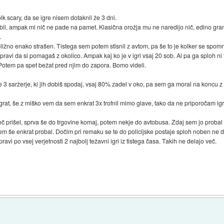
olk scary, da se igre nisem dotaknil že 3 dni.
bil, ampak mi nič ne pade na pamet. Klasična orožja mu ne naredijo nič, edino gran
.
ližno enako strašen. Tistega sem potem stisnil z avtom, pa še to je kolker se spomn
ravi da si pomagaš z okolico. Ampak kaj ko je v igri vsaj 20 sob. Al pa ga sploh ni
r. Potem pa spet bežat pred njim do zapora. Bomo videli.
 3 saržerje, ki jih dobiš spodaj, vsaj 80% zadel v oko, pa sem ga moral na koncu z
rat, še z miško vem da sem enkrat 3x trofnil mimo glave, tako da ne priporočam ig
 prišel, sprva še do trgovine komaj, potem nekje do avtobusa. Zdaj sem jo probal i
isem še enkrat probal. Dočim pri remaku se te do policijske postaje sploh noben ne 
i po vsej verjetnosti 2 najbolj težavni igri iz tistega časa. Takih ne delajo več.