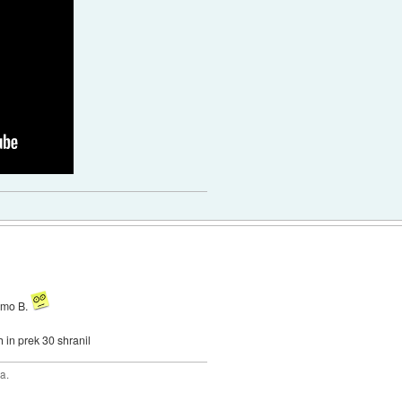
samo B.
0h in prek 30 shranil
a.