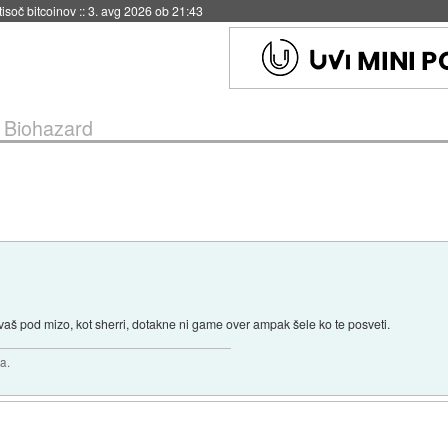
 tisoč bitcoinov
::
3. avg 2026 ob 21:43
7 Biohazard
rivaš pod mizo, kot sherri, dotakne ni game over ampak šele ko te posveti.
a.