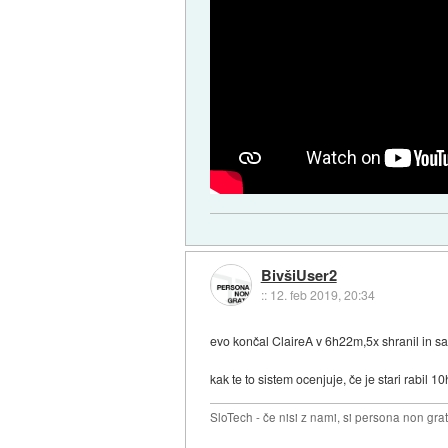
BivšiUser2
::
12. feb 2019, 20:34
evo končal ClaireA v 6h22m,5x shranil in 
kak te to sistem ocenjuje, če je stari rabil 1
SloTech - če nisi z nami, si persona non grat