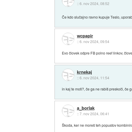
::
6. nov 2024, 08:52
Če kdo slučajno ravno kupuje Teslo, uporab
wcpapir
::
6. nov 2024, 09:54
Evo človek odpre FB polno reef linkov, člove
krnekaj
::
6. nov 2024, 11:54
in kaj te moti?, če ga ne rabiš preskoči, če g
a_borlak
::
7. nov 2024, 06:41
Škoda, ker ne moreš teh popustov kombinirati