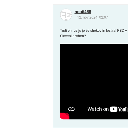
neo5468
::
12. nov 2024, 02:07
Tudi en rus jo je že shekov in testiral FSD 
Slovenija when?