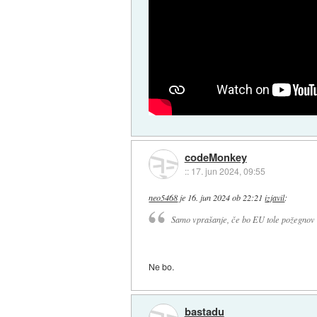
codeMonkey
::
17. jun 2024, 09:55
neo5468
je
16. jun 2024 ob 22:21
izjavil
:
Samo vprašanje, če bo EU tole požegnov
Ne bo.
bastadu