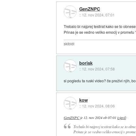
GenZNPC
::
12. nov 2024, 07:01
Trebalo bi najprej testirat kako se to obnese
Prinas je se vedno veliko emocij v prometu 
skibidi
borisk
::
12. nov 2024, 07:58
si pogledu ta ruski video? če preživi njih, b
kow
::
12. nov 2024, 08:06
GenZNPC
je
12. nov 2024 ob 07:01
izjavil
:
Trebalo bi najprej testirat kako se to obne
Prinas je se vedno veliko emocij v prome