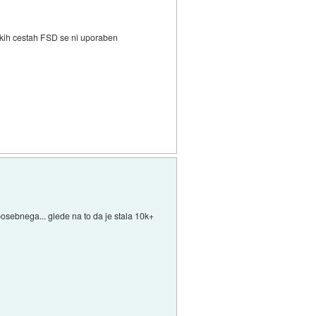
ozkih cestah FSD se ni uporaben
 posebnega... glede na to da je stala 10k+