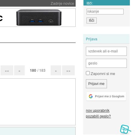
Išči:
Zadnje novice
Prijava
180
/ 183
««
«
»
»»
Zapomni si me
nov uporabnik
pozabili geslo?