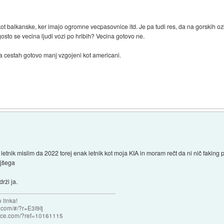
kot balkanske, ker imajo ogromne vecpasovnice itd. Je pa tudi res, da na gorskih 
osto se vecina ljudi vozi po hribih? Vecina gotovo ne.
na cestah gotovo manj vzgojeni kot americani.
 letnik mislim da 2022 torej enak letnik kot moja KIA in moram rečt da ni nič faking
ljšega
rži ja.
 linka!
com/#/?r=E3I9Ij
nce.com/?ref=10161115