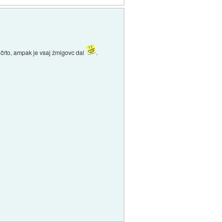
o črto, ampak je vsaj žmigovc dal
.