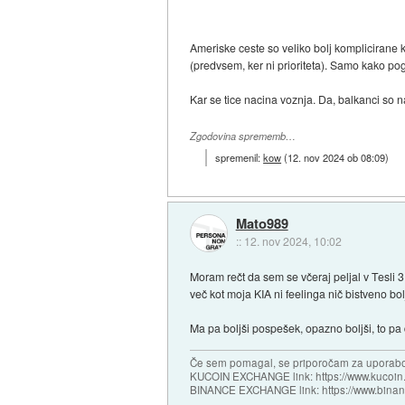
Ameriske ceste so veliko bolj komplicirane 
(predvsem, ker ni prioriteta). Samo kako pog
Kar se tice nacina voznja. Da, balkanci so 
Zgodovina sprememb…
spremenil:
kow
(
12. nov 2024 ob 08:09
)
Mato989
::
12. nov 2024, 10:02
Moram rečt da sem se včeraj peljal v Tesli 3
več kot moja KIA ni feelinga nič bistveno bo
Ma pa boljši pospešek, opazno boljši, to pa d
Če sem pomagal, se priporočam za uporabo
KUCOIN EXCHANGE link: https://www.kucoin.
BINANCE EXCHANGE link: https://www.bina