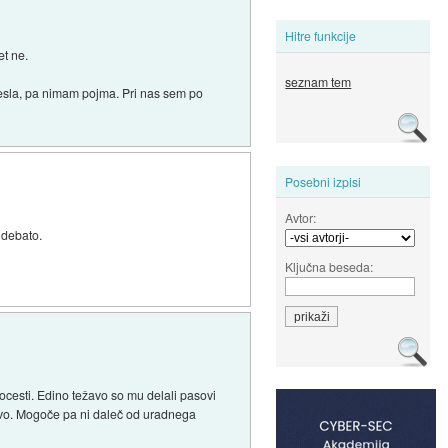
Hitre funkcije
et ne.
seznam tem
 Tesla, pa nimam pojma. Pri nas sem po
Posebni izpisi
Avtor:
 debato.
Ključna beseda:
tocesti. Edino težavo so mu delali pasovi
levo. Mogoče pa ni daleč od uradnega