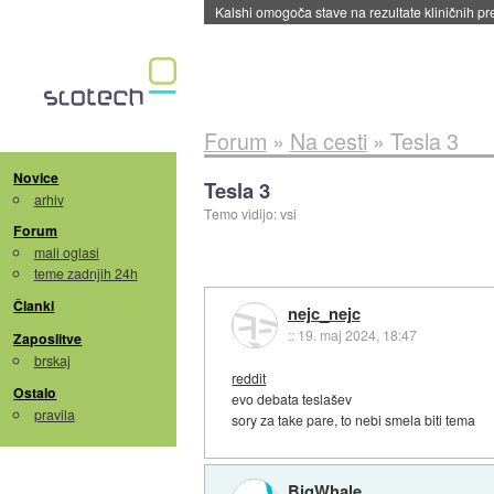
Kalshi omogoča stave na rezultate kliničnih pr
Forum
»
Na cesti
»
Tesla 3
Novice
Tesla 3
arhiv
Temo vidijo: vsi
Forum
mali oglasi
teme zadnjih 24h
Članki
nejc_nejc
::
19. maj 2024, 18:47
Zaposlitve
brskaj
reddit
Ostalo
evo debata teslašev
pravila
sory za take pare, to nebi smela biti tema
BigWhale