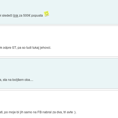
i sledeči
link
za 500€ popusta
k odpre ST, pa so tudi tukaj jehovci.
a, sta na boljšem oba....
, po moje bi jih samo na FB nabral za dva, tri avte :).