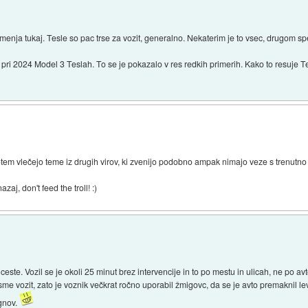
enja tukaj. Tesle so pac trse za vozit, generalno. Nekaterim je to vsec, drugom sp
h pri 2024 Model 3 Teslah. To se je pokazalo v res redkih primerih. Kako to resuje
otem vlečejo teme iz drugih virov, ki zvenijo podobno ampak nimajo veze s trenutno
j, don't feed the troll! :)
te. Vozil se je okoli 25 minut brez intervencije in to po mestu in ulicah, ne po av
sme vozit, zato je voznik večkrat ročno uporabil žmigovc, da se je avto premaknil 
gnov.