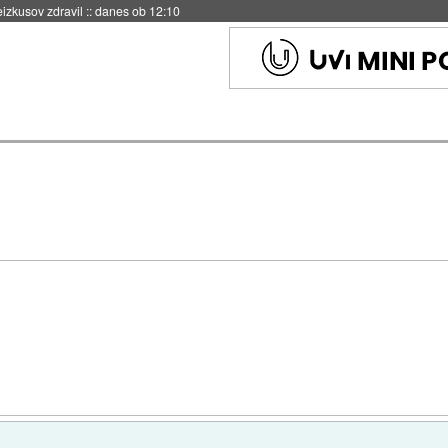
eizkusov zdravil
::
danes ob 12:10