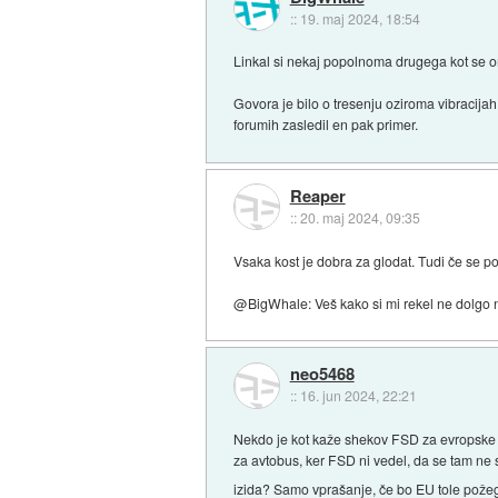
::
19. maj 2024, 18:54
Linkal si nekaj popolnoma drugega kot se om
Govora je bilo o tresenju oziroma vibracija
forumih zasledil en pak primer.
Reaper
::
20. maj 2024, 09:35
Vsaka kost je dobra za glodat. Tudi če se p
@BigWhale: Veš kako si mi rekel ne dolgo naza
neo5468
::
16. jun 2024, 22:21
Nekdo je kot kaže shekov FSD za evropske ces
za avtobus, ker FSD ni vedel, da se tam ne 
izida? Samo vprašanje, če bo EU tole pože