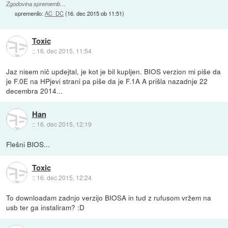
Zgodovina sprememb…
spremenilo:
AC_DC
(
16. dec 2015 ob 11:51
)
Toxic
::
16. dec 2015, 11:54
Jaz nisem nič updejtal, je kot je bil kupljen. BIOS verzion mi piše da
je F.0E na HPjevi strani pa piše da je F.1A A prišla nazadnje 22
decembra 2014...
Han
::
16. dec 2015, 12:19
Flešni BIOS...
Toxic
::
16. dec 2015, 12:24
To downloadam zadnjo verzijo BIOSA in tud z rufusom vržem na
usb ter ga instaliram? :D