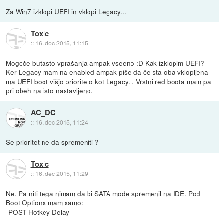
Za Win7 izklopi UEFI in vklopi Legacy...
Toxic
::
16. dec 2015, 11:15
Mogoče butasto vprašanja ampak vseeno :D Kak izklopim UEFI?
Ker Legacy mam na enabled ampak piše da če sta oba vklopljena
ma UEFI boot višjo prioriteto kot Legacy... Vrstni red boota mam pa
pri obeh na isto nastavljeno.
AC_DC
::
16. dec 2015, 11:24
Se prioritet ne da spremeniti ?
Toxic
::
16. dec 2015, 11:29
Ne. Pa niti tega nimam da bi SATA mode spremenil na IDE. Pod
Boot Options mam samo:
-POST Hotkey Delay