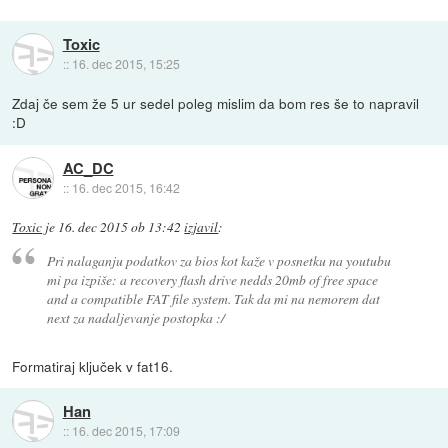
Toxic
::
16. dec 2015, 15:25
Zdaj če sem že 5 ur sedel poleg mislim da bom res še to napravil
:D
AC_DC
::
16. dec 2015, 16:42
Toxic
je
16. dec 2015 ob 13:42
izjavil
:
Pri nalaganju podatkov za bios kot kaže v posnetku na youtubu
mi pa izpiše: a recovery flash drive nedds 20mb of free space
and a compatible FAT file system. Tak da mi na nemorem dat
next za nadaljevanje postopka :/
Formatiraj ključek v fat16.
Han
::
16. dec 2015, 17:09