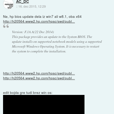
AC_DC
::
16. dec 2015, 12:29
Ne, hp bios update dela iz win7 ali w8.1, oba x64
http://h20564.www2.hp.com/hpsc/swd/publ...
Version: F.1A A(22 Dec 2014)
This package provides an update to the System BIOS. The
update installs on supported notebook models using a supported
Microsoft Windows Operating System. It is necessary to restart
the system to complete the installation.
http://h20564.www2.hp.com/hpsc/swd/publ...
http://h20564.www2.hp.com/hpsc/swd/publ...
edit bojda gre tudi brez win os: