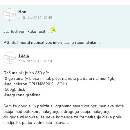
Han
::
16. dec 2015, 10:45
Ja. Tudi vem kako rešit...
P.S. Boš moral napisat več informacij o računalniku...
Toxic
::
16. dec 2015, 10:54
Računalnik je hp 250 g2:
-2 gb rama (v biosu mi tak piše, na netu pa da bi naj mel 4gb)
-intel celeron CPU N2820 2.13GHz
-500gb disk
-integrirana grafična...
Sem že googlal in preizkusil ogromno stvari kot npr. menjava slota
usbja med potekom, nalaganje z drugega usbja, nalaganje
drugega windowsa, še neke komande za formatiranje diska prek
cmdja itd. pa še vedno ista težava...