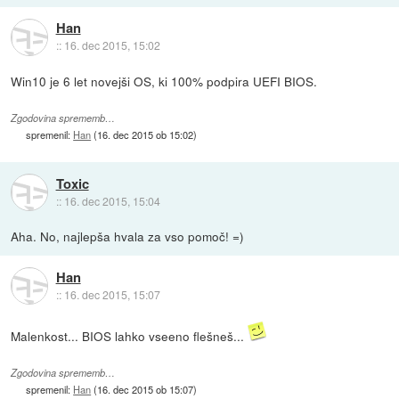
Han
::
16. dec 2015, 15:02
Win10 je 6 let novejši OS, ki 100% podpira UEFI BIOS.
Zgodovina sprememb…
spremenil:
Han
(
16. dec 2015 ob 15:02
)
Toxic
::
16. dec 2015, 15:04
Aha. No, najlepša hvala za vso pomoč! =)
Han
::
16. dec 2015, 15:07
Malenkost... BIOS lahko vseeno flešneš...
Zgodovina sprememb…
spremenil:
Han
(
16. dec 2015 ob 15:07
)