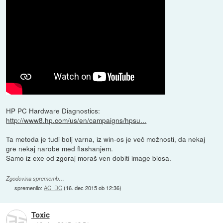
HP PC Hardware Diagnostics:
http://www8.hp.com/us/en/campaigns/hpsu...
Ta metoda je tudi bolj varna, iz win-os je več možnosti, da nekaj
gre nekaj narobe med flashanjem.
Samo iz exe od zgoraj moraš ven dobiti image biosa.
Zgodovina sprememb…
spremenilo:
AC_DC
(
16. dec 2015 ob 12:36
)
Toxic