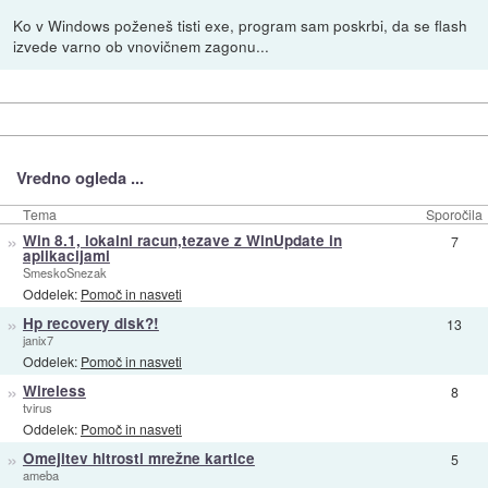
Ko v Windows poženeš tisti exe, program sam poskrbi, da se flash
izvede varno ob vnovičnem zagonu...
Vredno ogleda ...
Tema
Sporočila
»
Win 8.1, lokalni racun,tezave z WinUpdate in
7
aplikacijami
SmeskoSnezak
Oddelek:
Pomoč in nasveti
»
Hp recovery disk?!
13
janix7
Oddelek:
Pomoč in nasveti
»
Wireless
8
tvirus
Oddelek:
Pomoč in nasveti
»
Omejitev hitrosti mrežne kartice
5
ameba