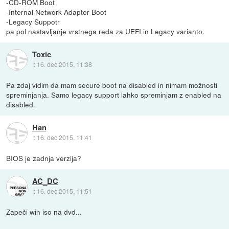
-CD-ROM Boot
-Internal Network Adapter Boot
-Legacy Suppotr
pa pol nastavljanje vrstnega reda za UEFI in Legacy varianto.
Toxic
::
16. dec 2015, 11:38
Pa zdaj vidim da mam secure boot na disabled in nimam možnosti
spreminjanja. Samo legacy support lahko spreminjam z enabled na
disabled.
Han
::
16. dec 2015, 11:41
BIOS je zadnja verzija?
AC_DC
::
16. dec 2015, 11:51
Zapeči win iso na dvd...