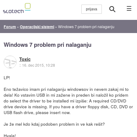
☰
Forum
»
Operacijski sistemi
»
Windows 7 problem pri nalaganju
Windows 7 problem pri nalaganju
Toxic
::
16. dec 2015, 10:28
LP!
Eno težavico imam pri nalaganju windowsov in nevem zakaj mi to
dela! Ko vstavim USB in mi zažene in preden bi naložil ko pridem
do select the driver to be installed mi izpiše: A required CD/DVD
drive device is missing. If you have a driver floppy disk, CD, DVD or
USB flash drive, please insert now.
Je že mel kdo kdaj podoben problem in ve kak rešit?
Hvala!