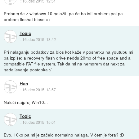
::
16. dec 2015, 12:51
Probam še z windows 10 naložit, pa če bo isti problem pol pa
probam fleshat biose =)
Toxic
::
16. dec 2015, 13:42
Pri nalaganju podatkov za bios kot kaže v posnetku na youtubu mi
pa izpiše: a recovery flash drive nedds 20mb of free space and a
compatible FAT file system. Tak da mi na nemorem dat next za
nadaljevanje postopka :/
Han
::
16. dec 2015, 13:57
Naloži najprej Win10...
Toxic
::
16. dec 2015, 15:01
Evo, 10ko pa mi je začelo normalno nalaga. V čem je fora? :D