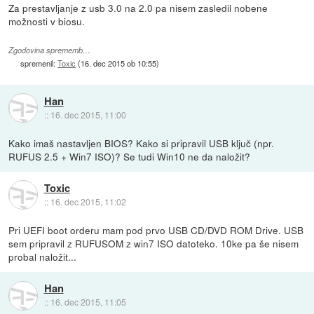
Za prestavljanje z usb 3.0 na 2.0 pa nisem zasledil nobene
možnosti v biosu.
Zgodovina sprememb…
spremenil:
Toxic
(
16. dec 2015 ob 10:55
)
Han
::
16. dec 2015, 11:00
Kako imaš nastavljen BIOS? Kako si pripravil USB ključ (npr.
RUFUS 2.5 + Win7 ISO)? Se tudi Win10 ne da naložit?
Toxic
::
16. dec 2015, 11:02
Pri UEFI boot orderu mam pod prvo USB CD/DVD ROM Drive. USB
sem pripravil z RUFUSOM z win7 ISO datoteko. 10ke pa še nisem
probal naložit...
Han
::
16. dec 2015, 11:05