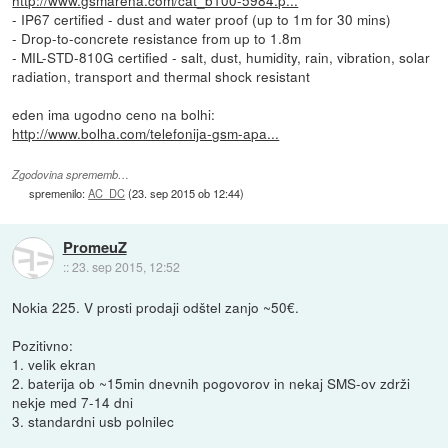
- IP67 certified - dust and water proof (up to 1m for 30 mins)
- Drop-to-concrete resistance from up to 1.8m
- MIL-STD-810G certified - salt, dust, humidity, rain, vibration, solar
radiation, transport and thermal shock resistant
eden ima ugodno ceno na bolhi:
http://www.bolha.com/telefonija-gsm-apa...
Zgodovina sprememb…
spremenilo:
AC_DC
(
23. sep 2015 ob 12:44
)
PromeuZ
::
23. sep 2015, 12:52
Nokia 225. V prosti prodaji odštel zanjo ~50€.
Pozitivno:
1. velik ekran
2. baterija ob ~15min dnevnih pogovorov in nekaj SMS-ov zdrži
nekje med 7-14 dni
3. standardni usb polnilec