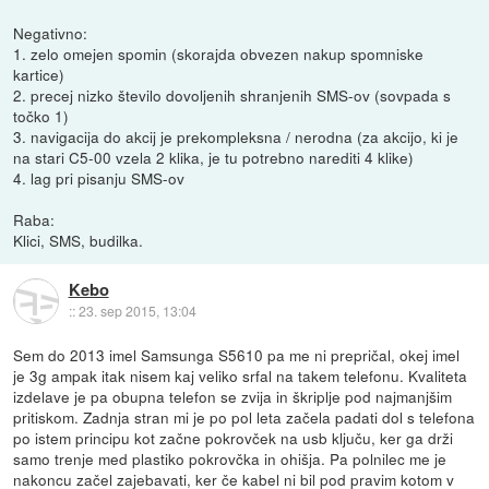
Negativno:
1. zelo omejen spomin (skorajda obvezen nakup spomniske
kartice)
2. precej nizko število dovoljenih shranjenih SMS-ov (sovpada s
točko 1)
3. navigacija do akcij je prekompleksna / nerodna (za akcijo, ki je
na stari C5-00 vzela 2 klika, je tu potrebno narediti 4 klike)
4. lag pri pisanju SMS-ov
Raba:
Klici, SMS, budilka.
Kebo
::
23. sep 2015, 13:04
Sem do 2013 imel Samsunga S5610 pa me ni prepričal, okej imel
je 3g ampak itak nisem kaj veliko srfal na takem telefonu. Kvaliteta
izdelave je pa obupna telefon se zvija in škriplje pod najmanjšim
pritiskom. Zadnja stran mi je po pol leta začela padati dol s telefona
po istem principu kot začne pokrovček na usb ključu, ker ga drži
samo trenje med plastiko pokrovčka in ohišja. Pa polnilec me je
nakoncu začel zajebavati, ker če kabel ni bil pod pravim kotom v