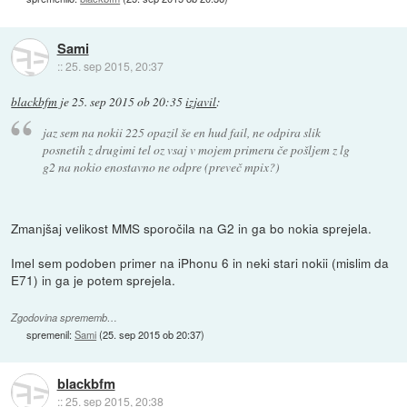
Sami
::
25. sep 2015, 20:37
blackbfm
je
25. sep 2015 ob 20:35
izjavil
:
jaz sem na nokii 225 opazil še en hud fail, ne odpira slik
posnetih z drugimi tel oz vsaj v mojem primeru če pošljem z lg
g2 na nokio enostavno ne odpre (preveč mpix?)
Zmanjšaj velikost MMS sporočila na G2 in ga bo nokia sprejela.
Imel sem podoben primer na iPhonu 6 in neki stari nokii (mislim da
E71) in ga je potem sprejela.
Zgodovina sprememb…
spremenil:
Sami
(
25. sep 2015 ob 20:37
)
blackbfm
::
25. sep 2015, 20:38