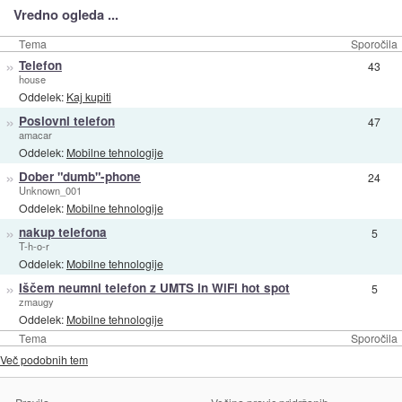
Vredno ogleda ...
Tema
Sporočila
»
Telefon
43
house
Oddelek:
Kaj kupiti
»
Poslovni telefon
47
amacar
Oddelek:
Mobilne tehnologije
»
Dober "dumb"-phone
24
Unknown_001
Oddelek:
Mobilne tehnologije
»
nakup telefona
5
T-h-o-r
Oddelek:
Mobilne tehnologije
»
Iščem neumni telefon z UMTS in WiFi hot spot
5
zmaugy
Oddelek:
Mobilne tehnologije
Tema
Sporočila
Več podobnih tem