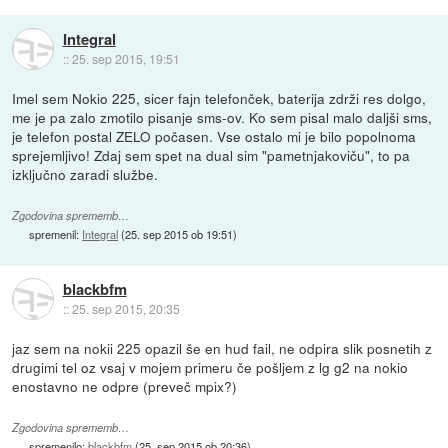
Integral
::
25. sep 2015, 19:51
Imel sem Nokio 225, sicer fajn telefonček, baterija zdrži res dolgo,
me je pa zalo zmotilo pisanje sms-ov. Ko sem pisal malo daljši sms,
je telefon postal ZELO počasen. Vse ostalo mi je bilo popolnoma
sprejemljivo! Zdaj sem spet na dual sim "pametnjakoviču", to pa
izključno zaradi službe.
Zgodovina sprememb…
spremenil:
Integral
(
25. sep 2015 ob 19:51
)
blackbfm
::
25. sep 2015, 20:35
jaz sem na nokii 225 opazil še en hud fail, ne odpira slik posnetih z
drugimi tel oz vsaj v mojem primeru če pošljem z lg g2 na nokio
enostavno ne odpre (preveč mpix?)
Zgodovina sprememb…
spremenilo:
blackbfm
(
25. sep 2015 ob 20:36
)