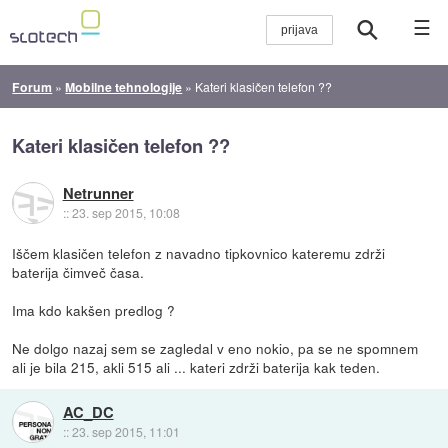
☰
Forum
»
Mobilne tehnologije
»
Kateri klasičen telefon ??
Kateri klasičen telefon ??
Netrunner
::
23. sep 2015, 10:08
Iščem klasičen telefon z navadno tipkovnico kateremu zdrži
baterija čimveč časa.
Ima kdo kakšen predlog ?
Ne dolgo nazaj sem se zagledal v eno nokio, pa se ne spomnem
ali je bila 215, akli 515 ali ... kateri zdrži baterija kak teden.
AC_DC
::
23. sep 2015, 11:01