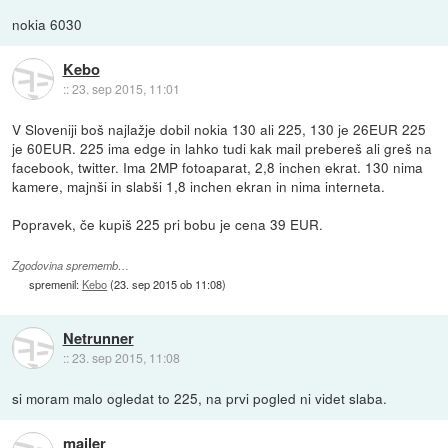
nokia 6030
Kebo
::
23. sep 2015, 11:01
V Sloveniji boš najlažje dobil nokia 130 ali 225, 130 je 26EUR 225
je 60EUR. 225 ima edge in lahko tudi kak mail prebereš ali greš na
facebook, twitter. Ima 2MP fotoaparat, 2,8 inchen ekrat. 130 nima
kamere, majnši in slabši 1,8 inchen ekran in nima interneta.
Popravek, če kupiš 225 pri bobu je cena 39 EUR.
Zgodovina sprememb…
spremenil:
Kebo
(
23. sep 2015 ob 11:08
)
Netrunner
::
23. sep 2015, 11:08
si moram malo ogledat to 225, na prvi pogled ni videt slaba.
mailer