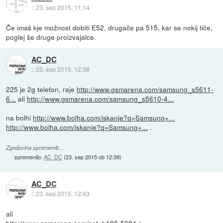
::
23. sep 2015, 11:14
Če imaš kje možnost dobiti E52, drugače pa 515, kar se nokij tiče,
poglej še druge proizvajalce.
AC_DC
::
23. sep 2015, 12:38
225 je 2g telefon, raje
http://www.gsmarena.com/samsung_s5611-
6...
ali
http://www.gsmarena.com/samsung_s5610-4...
na bolhi
http://www.bolha.com/iskanje?q=Samsung+...
http://www.bolha.com/iskanje?q=Samsung+...
.
Zgodovina sprememb…
spremenilo:
AC_DC
(
23. sep 2015 ob 12:39
)
AC_DC
::
23. sep 2015, 12:43
ali
http://www.gsmarena.com/cat_b100-5984.p...