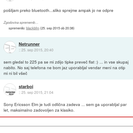
pošiljam preko bluetooth...sliko sprejme ampak jo ne odpre
Zgodovina sprememb…
spremenilo:
blackbfm
(
25. sep 2015 ob 20:38
)
Netrunner
::
25. sep 2015, 20:40
sem gledal to 225 pa se mi zdijo tipke preveč flat :) ... in vse skupaj
nabito. No saj telefona ne bom jaz uporabljal vendar meni na otip
mi ni bil všeč
starboi
::
25. sep 2015, 21:04
Sony Ericsson Elm je tudi odlična zadeva ... sem ga uporabljal par
let, maksimalno zadovoljen za klasiko.