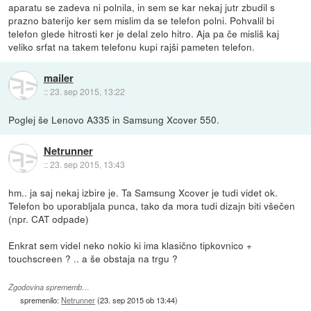
aparatu se zadeva ni polnila, in sem se kar nekaj jutr zbudil s
prazno baterijo ker sem mislim da se telefon polni. Pohvalil bi
telefon glede hitrosti ker je delal zelo hitro. Aja pa če misliš kaj
veliko srfat na takem telefonu kupi rajši pameten telefon.
mailer
::
23. sep 2015, 13:22
Poglej še Lenovo A335 in Samsung Xcover 550.
Netrunner
::
23. sep 2015, 13:43
hm.. ja saj nekaj izbire je. Ta Samsung Xcover je tudi videt ok.
Telefon bo uporabljala punca, tako da mora tudi dizajn biti všečen
(npr. CAT odpade)
Enkrat sem videl neko nokio ki ima klasično tipkovnico +
touchscreen ? .. a še obstaja na trgu ?
Zgodovina sprememb…
spremenilo:
Netrunner
(
23. sep 2015 ob 13:44
)