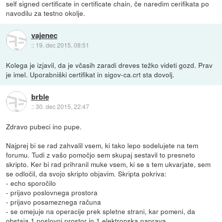
self signed certificate in certificate chain, če naredim cerifikata po
navodilu za testno okolje.
vajenec
::
19. dec 2015, 08:51
Kolega je izjavil, da je včasih zaradi dreves težko videti gozd. Prav
je imel. Uporabniški certifikat in sigov-ca.crt sta dovolj.
brble
::
30. dec 2015, 22:47
Zdravo pubeci ino pupe.
Najprej bi se rad zahvalil vsem, ki tako lepo sodelujete na tem
forumu. Tudi z vašo pomočjo sem skupaj sestavil to presneto
skripto. Ker bi rad prihranil muke vsem, ki se s tem ukvarjate, sem
se odločil, da svojo skripto objavim. Skripta pokriva:
- echo sporočilo
- prijavo poslovnega prostora
- prijavo posameznega računa
- se omejuje na operacije prek spletne strani, kar pomeni, da
obstaja 1 poslovni prostor in 1 elektronska naprava.