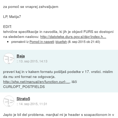
za pomoč se vnaprej zahvaljujem
LP, Matija7
EDIT:
tehnične specifikacije in navodila, ki jih je objavil FURS so dostopni
na sledečem naslovu:
http://datoteke.durs.gov.si/dpr/index.h...
premaknil iz
Pomoč in nasveti
:
bluefish
(
8. sep 2015 ob 21:40
)
Baja
::
13. sep 2015, 14:13
preveri kaj in v kakem formatu pošiljaš podatke v 17. vrstici. mislim
da mu xml format ne odgovarja.
http://php.net/manual/en/function.curl-...
, išči
CURLOPT_POSTFIELDS
Strato5
::
14. sep 2015, 11:31
Japto je bil del problema. manjkal mi je header s soapactionom in v