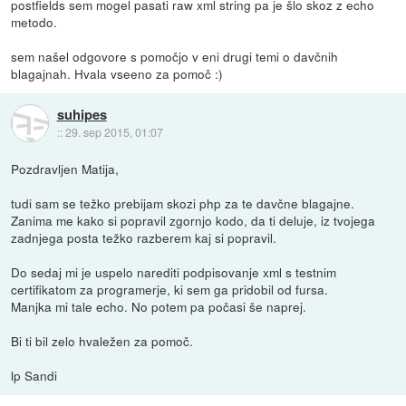
postfields sem mogel pasati raw xml string pa je šlo skoz z echo
metodo.
sem našel odgovore s pomočjo v eni drugi temi o davčnih
blagajnah. Hvala vseeno za pomoč :)
suhipes
::
29. sep 2015, 01:07
Pozdravljen Matija,
tudi sam se težko prebijam skozi php za te davčne blagajne.
Zanima me kako si popravil zgornjo kodo, da ti deluje, iz tvojega
zadnjega posta težko razberem kaj si popravil.
Do sedaj mi je uspelo narediti podpisovanje xml s testnim
certifikatom za programerje, ki sem ga pridobil od fursa.
Manjka mi tale echo. No potem pa počasi še naprej.
Bi ti bil zelo hvaležen za pomoč.
lp Sandi