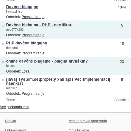
»
Davčne blagajne
1344
PrimozHisof
Oddelek:
Programiranje
»
Davčna blahajna - PHP - certifikati
5
app5771283
Oddelek:
Programiranje
»
PHP davčna blagajna
18
dextersi
Oddelek:
Programiranje
»
online davčne blagajne - plagiat hrvaških?
23
fiction
Oddelek:
Loža
»
[java] system.setproperty xml apis vec implementacij
5
naenkrat
mspiller
Oddelek:
Programiranje
Tema
Sporočila
Več podobnih tem
Pravila
Večina pravic pridržanih
Odgovornost
Oglaševanje