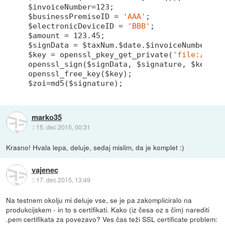
$invoiceNumber=
123
;

$businessPremiseID = 
'AAA'
;

$electronicDeviceID = 
'BBB'
;

$amount = 
123.45
;

$signData = $taxNum.$date.$invoiceNumber.$bu
$key = openssl_pkey_get_private(
'file://myc
openssl_sign($signData, $signature, $key, OP
openssl_free_key($key);

marko35
::
15. dec 2015, 00:31
Krasno! Hvala lepa, deluje, sedaj mislim, da je komplet :)
vajenec
::
17. dec 2015, 13:49
Na testnem okolju mi deluje vse, se je pa zakompliciralo na
produkcijskem - in to s certifikati. Kako (iz česa oz s čim) narediti
.pem certifikata za povezavo? Ves čas teži SSL certificate problem: