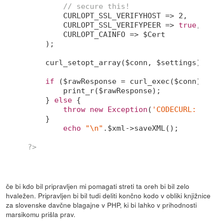
// secure this!
        CURLOPT_SSL_VERIFYHOST => 
2
,

        CURLOPT_SSL_VERIFYPEER => 
true
,

        CURLOPT_CAINFO => $Cert

    );

    curl_setopt_array($conn, $settings);

if
 ($rawResponse = curl_exec($conn)) {

        print_r($rawResponse);

    } 
else
 {

throw
new
Exception
(
'CODECURL: '
 . 
    }

echo
"\n"
.$xml->saveXML();

?>
če bi kdo bil pripravljen mi pomagati streti ta oreh bi bil zelo
hvaležen. Pripravljen bi bil tudi deliti končno kodo v obliki knjižnice
za slovenske davčne blagajne v PHP, ki bi lahko v prihodnosti
marsikomu prišla prav.