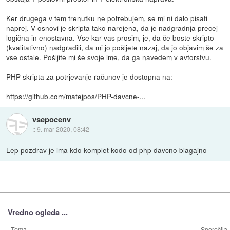
Ker drugega v tem trenutku ne potrebujem, se mi ni dalo pisati
naprej. V osnovi je skripta tako narejena, da je nadgradnja precej
logična in enostavna. Vse kar vas prosim, je, da če boste skripto
(kvalitativno) nadgradili, da mi jo pošljete nazaj, da jo objavim še za
vse ostale. Pošljite mi še svoje ime, da ga navedem v avtorstvu.
PHP skripta za potrjevanje računov je dostopna na:
https://github.com/matejpos/PHP-davcne-...
vsepocenv
::
9. mar 2020, 08:42
Lep pozdrav je ima kdo komplet kodo od php davcno blagajno
Vredno ogleda ...
Tema
Sporočila