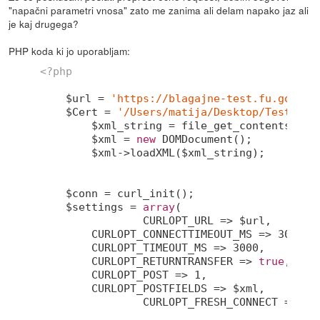
"napačni parametri vnosa" zato me zanima ali delam napako jaz ali
je kaj drugega?
PHP koda ki jo uporabljam:
<?php
    $url = 
'https://blagajne-test.fu.gov.si
    $Cert = 
'/Users/matija/Desktop/TestDB/t
	$xml_string = file_get_contents(
'/U
	$xml = 
new
 DOMDocument();

	$xml->loadXML($xml_string);

    $conn = curl_init();

    $settings = 
array
(

		CURLOPT_URL => $url,

        CURLOPT_CONNECTTIMEOUT_MS => 
3000
,

        CURLOPT_TIMEOUT_MS => 
3000
,

        CURLOPT_RETURNTRANSFER => 
true
,

        CURLOPT_POST => 
1
,

        CURLOPT_POSTFIELDS => $xml,

		CURLOPT_FRESH_CONNECT => 
tr