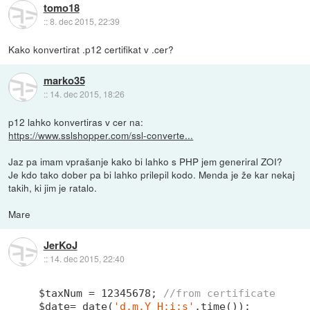
tomo18
::
8. dec 2015, 22:39
Kako konvertirat .p12 certifikat v .cer?
marko35
::
14. dec 2015, 18:26
p12 lahko konvertiras v cer na:
https://www.sslshopper.com/ssl-converte...
Jaz pa imam vprašanje kako bi lahko s PHP jem generiral ZOI?
Je kdo tako dober pa bi lahko prilepil kodo. Menda je že kar nekaj
takih, ki jim je ratalo.
Mare
JerKoJ
::
14. dec 2015, 22:40
$taxNum = 
12345678
; 
//from certificate
$date= date(
'd.m.Y H:i:s'
,time());
