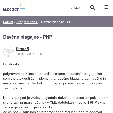
☰
Forum
»
Programiranje
»
Davčne blagajne - PHP
Davčne blagajne - PHP
Strato5
::
8. sep 2015, 14:52
Pozdravljeni,
poigravam se z implementacijo slovenskih davčnih blagajn, ker
sem v preteklosti že implementiral davčne blagajne za hrvaško in
me je zanimalo kolko bolj bodo uspeli pri nas celoten postopek
zakomplicirati.
Na prvi pogled je zadeva zgledala dokaj enostavno ampak ko sem
si pripravil primere računov v XML datotekah in se lotil PHP skript
za pošiljanje, se mi je zataknilo.
Že če poskušam poslati preprost echo request, dobim odgovor