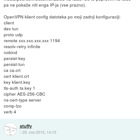
pa ne pokaže niti enga IP-ja (vse prazno).
OpenVPN klient config datoteka po moji zadnji konfiguraciji:
client
dev tun
proto udp
remote xxx.xxx.xxx.xxx 1194
resolv-retry infinite
nobind
persist-key
persist-tun
ca ca.crt
cert klient.crt
key klient.key
tls-auth ta.key 1
cipher AES-256-CBC
ns-cert-type server
comp-lzo
verb 4
stuffy
::
25. nov 2015, 14:15