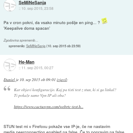
SeMiNeSanja
::
10. sep 2015, 23:58
Pa v cron pokni, da vsako minuto pošlje en ping... ?
'Keepalive doma spacan'
Zgodovina sprememb…
spremenilo:
SeMiNeSanja
(
10. sep 2015 ob 23:59
)
He-Man
::
11. sep 2015, 00:27
Daniel
je
10. sep 2015 ob 09:01
izjavil
:
Kar objavi konfiguracijo. Kaj pa tisti test z stun, ki si ga linkal?
Ti pokaže samo Vpn IP ali oba?
https://www.cactusvpn.com/webrtc-test.h...
STUN test mi v Firefoxu pokaže vse IP-je, če ne nastavim
media.peerconnection.enabled na false. Če to popravim na false