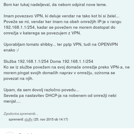
Bom kar tukaj nadeljeval, da nebom odpiral nove teme.
Imam povezavo VPN, ki deluje vendar ne tako kot bi si želel...
Poveže se mi, vendar ker imam na obeh omrežjih IP-je v rangu
192.168.1.1/254, kadar se povežem ne morem dostopat do
omrežja v katerega se povezujem z VPN.
Uporabljam tomato shibby... ter pptp VPN, tudi na OPENVPN
enako :/
Služba 192.168.1.1/254 Doma 192.168.1.1/254
Ko se iz službe povežem na svoj domače omrežje preko VPN-a, ne
morem pingat svojih domačih naprav v omrežju, oziroma se
povezat na njih.
Upam, da sem dovolj razločno povedu...
Seveda pa nastavitev DHCP-ja na nobenem od omrežji nebi
menjal....
Zgodovina sprememb…
spremenil:
stuffy
(
25. nov 2015 ob 14:17
)