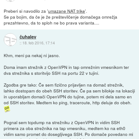
Preberi si navodilo za '
umazane NAT trike
'.
Se pa bojim, da če je že preštevilčenje domačega omrežja
prezahtevno, da to sploh ne bo prava varianta....
čuhalev
::
18. feb 2016, 17:14
Khm, meni pa nekaj ni jasno.
Doma imam strežnik z OpenVPN in tap omrežnim vmesnikom ter
dva strežnika s storitvijo SSH na portu 22 v tujini.
Zgodba gre tako: Če sem fizično prijavljen na domač strežnik,
lahko dostopam do obeh SSH storitev. Če pa sem bilokje na lokaciji
in uporabljam domači OpenVPN do tujine, potem mi dela samo en
od SSH storitev. Medtem ko ping, traceroute, http deluje do obeh.
Pognal sem tcpdump na strežniku z OpenVPN in vidim SSH
primera za oba strežnika na tap vmesniku, medtem ko na eth0
vidim samo promet do dosegljivega SSH. Po domače povedano mi