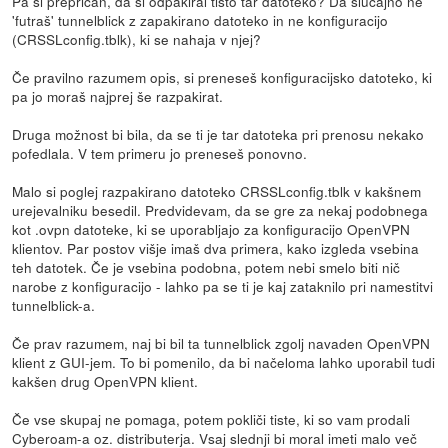
Pa si prepričan, da si odpakiral tisto tar datoteko? Da slučajno ne
'futraš' tunnelblick z zapakirano datoteko in ne konfiguracijo
(CRSSLconfig.tblk), ki se nahaja v njej?
Če pravilno razumem opis, si preneseš konfiguracijsko datoteko, ki
pa jo moraš najprej še razpakirat.
Druga možnost bi bila, da se ti je tar datoteka pri prenosu nekako
pofedlala. V tem primeru jo preneseš ponovno.
Malo si poglej razpakirano datoteko CRSSLconfig.tblk v kakšnem
urejevalniku besedil. Predvidevam, da se gre za nekaj podobnega
kot .ovpn datoteke, ki se uporabljajo za konfiguracijo OpenVPN
klientov. Par postov višje imaš dva primera, kako izgleda vsebina
teh datotek. Če je vsebina podobna, potem nebi smelo biti nič
narobe z konfiguracijo - lahko pa se ti je kaj zataknilo pri namestitvi
tunnelblick-a.
Če prav razumem, naj bi bil ta tunnelblick zgolj navaden OpenVPN
klient z GUI-jem. To bi pomenilo, da bi načeloma lahko uporabil tudi
kakšen drug OpenVPN klient.
Če vse skupaj ne pomaga, potem pokliči tiste, ki so vam prodali
Cyberoam-a oz. distributerja. Vsaj slednji bi moral imeti malo več