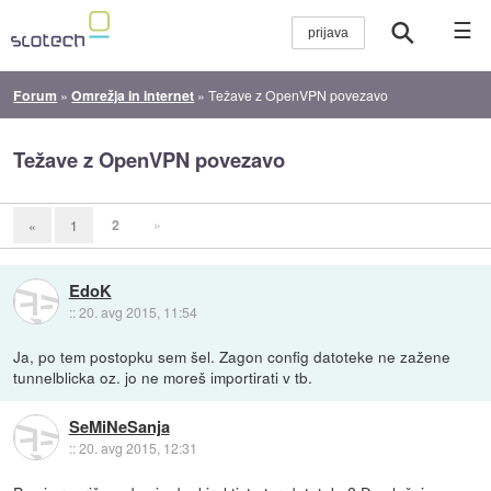
☰
Forum
»
Omrežja in internet
»
Težave z OpenVPN povezavo
Težave z OpenVPN povezavo
2
»
«
1
EdoK
::
20. avg 2015, 11:54
Ja, po tem postopku sem šel. Zagon config datoteke ne zažene
tunnelblicka oz. jo ne moreš importirati v tb.
SeMiNeSanja
::
20. avg 2015, 12:31