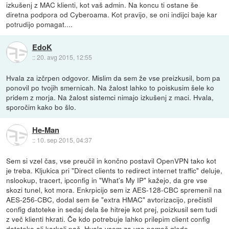
izkušenj z MAC klienti, kot vaš admin. Na koncu ti ostane še
diretna podpora od Cyberoama. Kot pravijo, se oni indijci baje kar
potrudijo pomagat....
EdoK
::
20. avg 2015, 12:55
Hvala za izčrpen odgovor. Mislim da sem že vse preizkusil, bom pa
ponovil po tvojih smernicah. Na žalost lahko to poiskusim šele ko
pridem z morja. Na žalost sistemci nimajo izkušenj z maci. Hvala,
sporočim kako bo šlo.
He-Man
::
10. sep 2015, 04:37
Sem si vzel čas, vse preučil in končno postavil OpenVPN tako kot
je treba. Kljukica pri "Direct clients to redirect internet traffic" deluje,
nslookup, tracert, ipconfig in "What's My IP" kažejo, da gre vse
skozi tunel, kot mora. Enkrpicijo sem iz AES-128-CBC spremenil na
AES-256-CBC, dodal sem še "extra HMAC" avtorizacijo, prečistil
config datoteke in sedaj dela še hitreje kot prej, poizkusil sem tudi
z več klienti hkrati. Če kdo potrebuje lahko prilepim client config
datoteko ali karkoli pač. Hvala vsem za vso pomoč glede