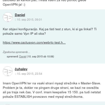
OpenVPN-ja! :)
Daniel
::
10. sep 2015, 09:01
Kar objavi konfiguracijo. Kaj pa tisti test z stun, ki si ga linkal? Ti
pokaže samo Vpn IP ali oba?
https://www.cactusvpn.com/webrtc-test.h...
Zgodovina sprememb…
spremenil:
Daniel
(
10. sep 2015 ob 10:06
)
čuhalev
::
10. sep 2015, 23:54
Imam OpenVPN ter na vsaki strani mysql strežnika v Master-Slave.
Problem je ta, dokler ne pingam druge strani, se bazi ne osvežita
ali pa traja nek čas. V conf. imam keepalive 15 150. pa tudi netstat
pokaže ESTABLISH povezavo med mysql strežnikoma.