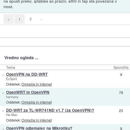
ne spusti preko. iptables so prazni. eth0 in tap sta povezana v
most.
2
»
«
1
Vredno ogleda ...
Tema
Sporočila
»
OpenVPN na DD-WRT
9
ExSpirit
Oddelek:
Omrežja in internet
»
OpenWRT in OpenVPN
79
harmony
Oddelek:
Omrežja in internet
»
DD-WRT za TL-WR741ND v1.7 (za OpenVPN)?
23
He-Man
Oddelek:
Omrežja in internet
»
OpenVPN odjemalec na Mikrotiku?
9