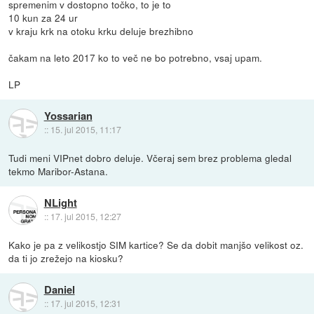
spremenim v dostopno točko, to je to
10 kun za 24 ur
v kraju krk na otoku krku deluje brezhibno
čakam na leto 2017 ko to več ne bo potrebno, vsaj upam.
LP
Yossarian
::
15. jul 2015, 11:17
Tudi meni VIPnet dobro deluje. Včeraj sem brez problema gledal
tekmo Maribor-Astana.
NLight
::
17. jul 2015, 12:27
Kako je pa z velikostjo SIM kartice? Se da dobit manjšo velikost oz.
da ti jo zrežejo na kiosku?
Daniel
::
17. jul 2015, 12:31