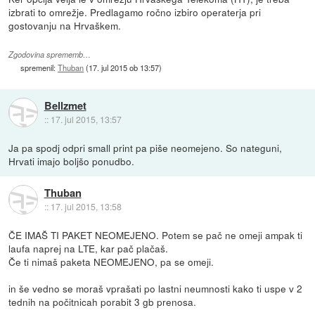
izbrati to omrežje. Predlagamo ročno izbiro operaterja pri
gostovanju na Hrvaškem.
Zgodovina sprememb…
spremenil:
Thuban
(
17. jul 2015 ob 13:57
)
Bellzmet
::
17. jul 2015, 13:57
Ja pa spodj odpri small print pa piše neomejeno. So nateguni,
Hrvati imajo boljšo ponudbo.
Thuban
::
17. jul 2015, 13:58
ČE IMAŠ TI PAKET NEOMEJENO. Potem se pač ne omeji ampak ti
laufa naprej na LTE, kar pač plačaš.
Če ti nimaš paketa NEOMEJENO, pa se omeji.
in še vedno se moraš vprašati po lastni neumnosti kako ti uspe v 2
tednih na počitnicah porabit 3 gb prenosa.