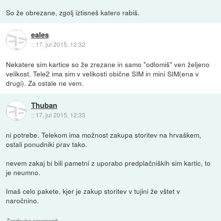
So že obrezane, zgolj iztisneš katero rabiš.
eales
::
17. jul 2015, 12:32
Nekatere sim kartice so že zrezane in samo "odlomiš" ven željeno
velikost. Tele2 ima sim v velikosti obične SIM in mini SIM(ena v
drugi). Za ostale ne vem.
Thuban
::
17. jul 2015, 12:33
ni potrebe. Telekom ima možnost zakupa storitev na hrvaškem,
ostali ponudniki prav tako.
nevem zakaj bi bili pametni z uporabo predplačniških sim kartic, to
je neumno.
Imaš celo pakete, kjer je zakup storitev v tujini že vštet v
naročnino.
Zgodovina sprememb…