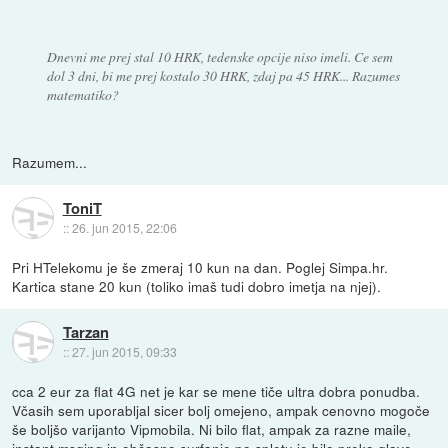
Dnevni me prej stal 10 HRK, tedenske opcije niso imeli. Ce sem
dol 3 dni, bi me prej kostalo 30 HRK, zdaj pa 45 HRK... Razumes
matematiko?
Razumem...
ToniT
::
26. jun 2015, 22:06
Pri HTelekomu je še zmeraj 10 kun na dan. Poglej Simpa.hr.
Kartica stane 20 kun (toliko imaš tudi dobro imetja na njej).
Tarzan
::
27. jun 2015, 09:33
cca 2 eur za flat 4G net je kar se mene tiče ultra dobra ponudba.
Včasih sem uporabljal sicer bolj omejeno, ampak cenovno mogoče
še boljšo varijanto Vipmobila. Ni bilo flat, ampak za razne maile,