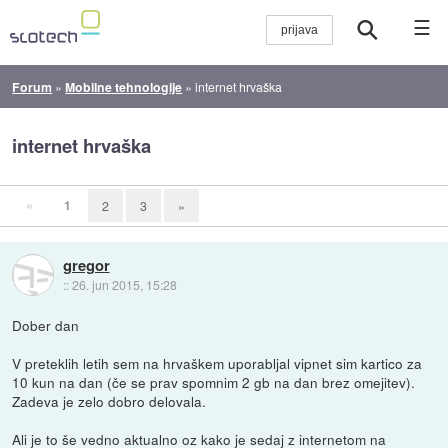
☰
Forum
»
Mobilne tehnologije
»
internet hrvaška
internet hrvaška
«
1
2
3
»
gregor
::
26. jun 2015, 15:28
Dober dan
V preteklih letih sem na hrvaškem uporabljal vipnet sim kartico za
10 kun na dan (če se prav spomnim 2 gb na dan brez omejitev).
Zadeva je zelo dobro delovala.
Ali je to še vedno aktualno oz kako je sedaj z internetom na