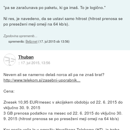
"pa se zaračunava po paketu, ki ga imaš. To je logično."
Ni res, je navedeno, da se ustavi samo hitrost (hitrost prenosa se
po preseženi meji omeji na 64 kb/s).
Zgodovina sprememb…
spremenilo:
Bellzmet
(
17. jul 2015 ob 13:56
)
Thuban
::
17. jul 2015, 13:56
Nevem ali se namerno delaš norca ali pa ne znaš brat?
http://www.telekom.si/zasebni-uporabnik...
Cena:
Znesek 10,95 EUR/mesec v akcijskem obdobju od 22. 6. 2015 do
vključno 30. 9. 2015
3 GB prenosa podatkov na mesec od 22. 6. 2015 do vključno 30.
9. 2015 (hitrost prenosa se po preseženi meji omeji na 64 kb/s)
Ker opcija velja le v omrežju Hrvaškega Telekoma (HT), je treba