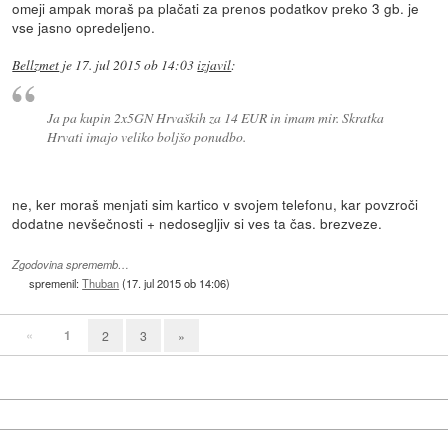
omeji ampak moraš pa plačati za prenos podatkov preko 3 gb. je
vse jasno opredeljeno.
Bellzmet
je
17. jul 2015 ob 14:03
izjavil
:
Ja pa kupin 2x5GN Hrvaških za 14 EUR in imam mir. Skratka
Hrvati imajo veliko boljšo ponudbo.
ne, ker moraš menjati sim kartico v svojem telefonu, kar povzroči
dodatne nevšečnosti + nedosegljiv si ves ta čas. brezveze.
Zgodovina sprememb…
spremenil:
Thuban
(
17. jul 2015 ob 14:06
)
«
1
2
3
»