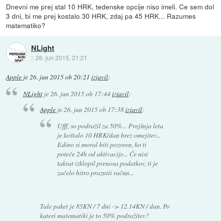
Dnevni me prej stal 10 HRK, tedenske opcije niso imeli. Ce sem dol
3 dni, bi me prej kostalo 30 HRK, zdaj pa 45 HRK... Razumes
matematiko?
NLight
::
26. jun 2015, 21:21
Apple
je
26. jun 2015 ob 20:21
izjavil
:
NLight
je
26. jun 2015 ob 17:44
izjavil
:
Apple
je
26. jun 2015 ob 17:38
izjavil
:
Ufff, so podražil za 50%... Prejšnja leta
je koštalo 10 HRK/dan brez omejitev...
Edino si moral biti pozoren, ko ti
poteče 24h od aktivacije... Če nisi
takrat izklopil prenosa podatkov, ti je
začelo hitro prazniti račun...
Tale paket je 85KN / 7 dni -> 12.14KN / dan. Po
kateri matematiki je to 50% podražitev?