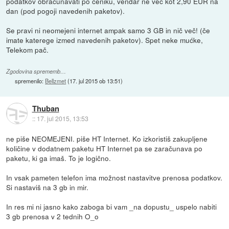
podatkov obračunavati po ceniku, vendar ne več kot 2,90 EUR na
dan (pod pogoji navedenih paketov).
Se pravi ni neomejeni internet ampak samo 3 GB in nič več! (če
imate katerege izmed navedenih paketov). Spet neke mućke,
Telekom pač.
Zgodovina sprememb…
spremenilo:
Bellzmet
(
17. jul 2015 ob 13:51
)
Thuban
::
17. jul 2015, 13:53
ne piše NEOMEJENI. piše HT Internet. Ko izkoristiš zakupljene
količine v dodatnem paketu HT Internet pa se zaračunava po
paketu, ki ga imaš. To je logično.
In vsak pameten telefon ima možnost nastavitve prenosa podatkov.
Si nastaviš na 3 gb in mir.
In res mi ni jasno kako zaboga bi vam _na dopustu_ uspelo nabiti
3 gb prenosa v 2 tednih O_o