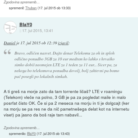
Zgodovina sprememb…
spremenil:
Thuban
(
17. jul 2015 ob 13:33
)
BlaY0
::
17. jul 2015, 13:41
Daniel
je
17. jul 2015 ob 12:39
izjavil
:
Bravo, odličen nasvet. Dajte denar Telekomu za oh in sploh
odlično ponudbo 3GB za 10 eur medtem ko lahko s hrvaško
simko dobiš neomejen LTE za 1 teden za 11 eur... Sicer pa, za
nekoga bo telekomova ponudba dovolj, bolj zahtevni pa bomo
pač posegli po lokalnih simkah.
A ti greš na morje zato da tam torrente ličaš? LTE v roamingu
(Telekom) vleče na polno, 3 GB je pa za pogledat maile in malo
posrfat čisto OK. Če si pa 2 meseca na morju in ti je dolgcajt (ker
na morju se pa res ne da nič pametnešega delat kot na internetu
viset) pa jasno da boš raje tam nabavil...
Zgodovina sprememb…
spremenilo:
BlaY0
(
17. jul 2015 ob 13:43
)