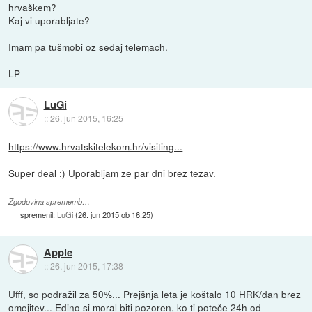
hrvaškem?
Kaj vi uporabljate?
Imam pa tušmobi oz sedaj telemach.
LP
LuGi
::
26. jun 2015, 16:25
https://www.hrvatskitelekom.hr/visiting...
Super deal :) Uporabljam ze par dni brez tezav.
Zgodovina sprememb…
spremenil:
LuGi
(
26. jun 2015 ob 16:25
)
Apple
::
26. jun 2015, 17:38
Ufff, so podražil za 50%... Prejšnja leta je koštalo 10 HRK/dan brez
omejitev... Edino si moral biti pozoren, ko ti poteče 24h od