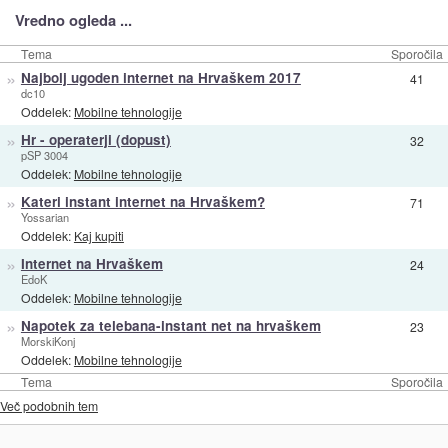
Vredno ogleda ...
Tema
Sporočila
»
Najbolj ugoden internet na Hrvaškem 2017
41
dc10
Oddelek:
Mobilne tehnologije
»
Hr - operaterji (dopust)
32
pSP 3004
Oddelek:
Mobilne tehnologije
»
Kateri instant internet na Hrvaškem?
71
Yossarian
Oddelek:
Kaj kupiti
»
Internet na Hrvaškem
24
EdoK
Oddelek:
Mobilne tehnologije
»
Napotek za telebana-instant net na hrvaškem
23
MorskiKonj
Oddelek:
Mobilne tehnologije
Tema
Sporočila
Več podobnih tem