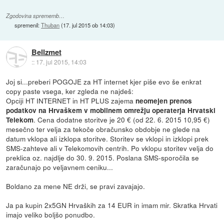
Zgodovina sprememb…
spremenil:
Thuban
(
17. jul 2015 ob 14:03
)
Bellzmet
::
17. jul 2015, 14:03
Joj si...preberi POGOJE za HT internet kjer piše evo še enkrat
copy paste vsega, ker zgleda ne najdeš:
Opciji HT INTERNET in HT PLUS zajema
neomejen prenos
podatkov na Hrvaškem v mobilnem omrežju operaterja Hrvatski
. Cena dodatne storitve je 20 € (od 22. 6. 2015 10,95 €)
Telekom
mesečno ter velja za tekoče obračunsko obdobje ne glede na
datum vklopa ali izklopa storitve. Storitev se vklopi in izklopi prek
SMS-zahteve ali v Telekomovih centrih. Po vklopu storitev velja do
preklica oz. najdlje do 30. 9. 2015. Poslana SMS-sporočila se
zaračunajo po veljavnem ceniku...
Boldano za mene NE drži, se pravi zavajajo.
Ja pa kupin 2x5GN Hrvaških za 14 EUR in imam mir. Skratka Hrvati
imajo veliko boljšo ponudbo.