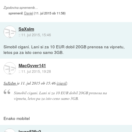
Zgodovina sprememb…
spremenil:
Daniel
(
11. jul 2015 ob 11:58
)
SaXsIm
::
11. jul 2015, 15:46
Simobil cigani. Lani si za 10 EUR dobil 20GB prenosa na vipnetu,
letos pa za isto ceno samo 3GB.
MacGyver141
::
11. jul 2015, 19:28
SaXsIm
je
11. jul 2015 ob 15:46
izjavil
:
Simobil cigani. Lani si za 10 EUR dobil 20GB prenosa na
vipnetu, letos pa za isto ceno samo 3GB.
Enako mobitel
lovro535v2