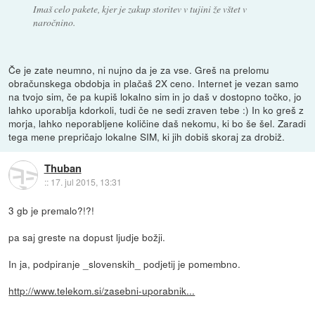
Imaš celo pakete, kjer je zakup storitev v tujini že vštet v
naročnino.
Če je zate neumno, ni nujno da je za vse. Greš na prelomu
obračunskega obdobja in plačaš 2X ceno. Internet je vezan samo
na tvojo sim, če pa kupiš lokalno sim in jo daš v dostopno točko, jo
lahko uporablja kdorkoli, tudi če ne sedi zraven tebe :) In ko greš z
morja, lahko neporabljene količine daš nekomu, ki bo še šel. Zaradi
tega mene prepričajo lokalne SIM, ki jih dobiš skoraj za drobiž.
Thuban
::
17. jul 2015, 13:31
3 gb je premalo?!?!
pa saj greste na dopust ljudje božji.
In ja, podpiranje _slovenskih_ podjetij je pomembno.
http://www.telekom.si/zasebni-uporabnik...