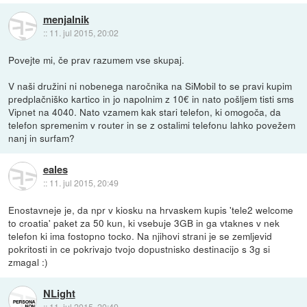
menjalnik
::
11. jul 2015, 20:02
Povejte mi, če prav razumem vse skupaj.
V naši družini ni nobenega naročnika na SiMobil to se pravi kupim
predplačniško kartico in jo napolnim z 10€ in nato pošljem tisti sms
Vipnet na 4040. Nato vzamem kak stari telefon, ki omogoča, da
telefon spremenim v router in se z ostalimi telefonu lahko povežem
nanj in surfam?
eales
::
11. jul 2015, 20:49
Enostavneje je, da npr v kiosku na hrvaskem kupis 'tele2 welcome
to croatia' paket za 50 kun, ki vsebuje 3GB in ga vtaknes v nek
telefon ki ima fostopno tocko. Na njihovi strani je se zemljevid
pokritosti in ce pokrivajo tvojo dopustnisko destinacijo s 3g si
zmagal :)
NLight
::
11. jul 2015, 20:49