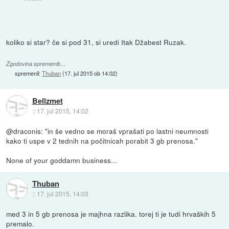
koliko si star? če si pod 31, si uredi Itak Džabest Ruzak.
Zgodovina sprememb…
spremenil:
Thuban
(
17. jul 2015 ob 14:02
)
Bellzmet
::
17. jul 2015, 14:02
@draconis: "in še vedno se moraš vprašati po lastni neumnosti
kako ti uspe v 2 tednih na počitnicah porabit 3 gb prenosa."
None of your goddamn business...
Thuban
::
17. jul 2015, 14:03
med 3 in 5 gb prenosa je majhna razlika. torej ti je tudi hrvaških 5
premalo.