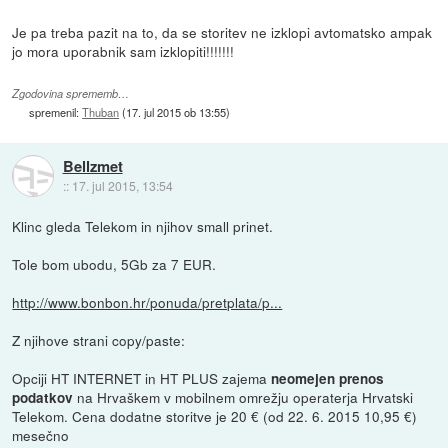
Je pa treba pazit na to, da se storitev ne izklopi avtomatsko ampak
jo mora uporabnik sam izklopiti!!!!!!!
Zgodovina sprememb…
spremenil:
Thuban
(
17. jul 2015 ob 13:55
)
Bellzmet
::
17. jul 2015, 13:54
Klinc gleda Telekom in njihov small prinet.
Tole bom ubodu, 5Gb za 7 EUR.
http://www.bonbon.hr/ponuda/pretplata/p...
Z njihove strani copy/paste:
Opciji HT INTERNET in HT PLUS zajema
neomejen prenos
na Hrvaškem v mobilnem omrežju operaterja Hrvatski
podatkov
Telekom. Cena dodatne storitve je 20 € (od 22. 6. 2015 10,95 €)
mesečno