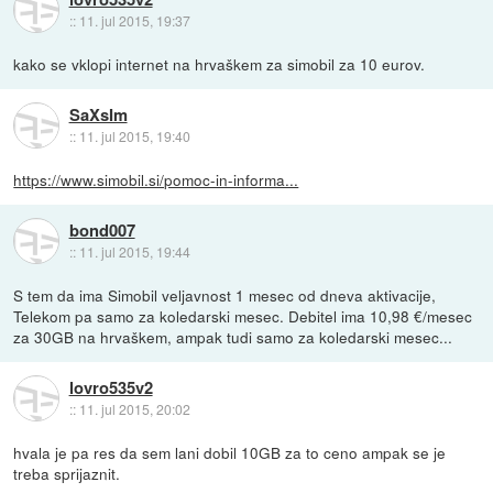
::
11. jul 2015, 19:37
kako se vklopi internet na hrvaškem za simobil za 10 eurov.
SaXsIm
::
11. jul 2015, 19:40
https://www.simobil.si/pomoc-in-informa...
bond007
::
11. jul 2015, 19:44
S tem da ima Simobil veljavnost 1 mesec od dneva aktivacije,
Telekom pa samo za koledarski mesec. Debitel ima 10,98 €/mesec
za 30GB na hrvaškem, ampak tudi samo za koledarski mesec...
lovro535v2
::
11. jul 2015, 20:02
hvala je pa res da sem lani dobil 10GB za to ceno ampak se je
treba sprijaznit.