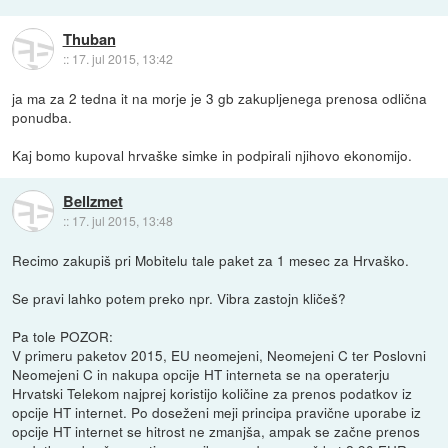
Thuban
::
17. jul 2015, 13:42
ja ma za 2 tedna it na morje je 3 gb zakupljenega prenosa odlična
ponudba.
Kaj bomo kupoval hrvaške simke in podpirali njihovo ekonomijo.
Bellzmet
::
17. jul 2015, 13:48
Recimo zakupiš pri Mobitelu tale paket za 1 mesec za Hrvaško.
Se pravi lahko potem preko npr. Vibra zastojn kličeš?
Pa tole POZOR:
V primeru paketov 2015, EU neomejeni, Neomejeni C ter Poslovni
Neomejeni C in nakupa opcije HT interneta se na operaterju
Hrvatski Telekom najprej koristijo količine za prenos podatkov iz
opcije HT internet. Po doseženi meji principa pravične uporabe iz
opcije HT internet se hitrost ne zmanjša, ampak se začne prenos