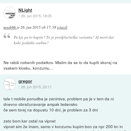
NLight
::
26. jun 2015, 18:05
noob96
je
26. jun 2015 ob 17:58
izjavil
:
Pa kje pa to kupite? To je predplačniška varianta? Al morš dat
kake podatke osebne?
Ne rabiš nobenih podatkov. Mislim da se to da kupiti skoraj na
vsakem kiosku, konzumu...
gregor
::
26. jun 2015, 20:11
tale t mobile ponudba je zanimiva, problem pa je v tem da ni
dnevno obračunavanje ampak tedensko
če sem torej na dopustu 10 dni, je problem za 3 dni
zato bom kar ostal na vipnet
vipnet sim že imam, samo v konzumu kupim bon za npr 200 kn in