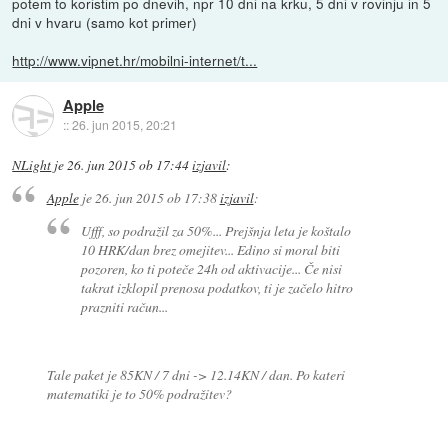
potem to koristim po dnevih, npr 10 dni na krku, 5 dni v rovinju in 5
dni v hvaru (samo kot primer)
http://www.vipnet.hr/mobilni-internet/t...
Apple
::
26. jun 2015, 20:21
NLight
je
26. jun 2015 ob 17:44
izjavil
:
Apple
je
26. jun 2015 ob 17:38
izjavil
:
Ufff, so podražil za 50%... Prejšnja leta je koštalo
10 HRK/dan brez omejitev... Edino si moral biti
pozoren, ko ti poteče 24h od aktivacije... Če nisi
takrat izklopil prenosa podatkov, ti je začelo hitro
prazniti račun...
Tale paket je 85KN / 7 dni -> 12.14KN / dan. Po kateri
matematiki je to 50% podražitev?