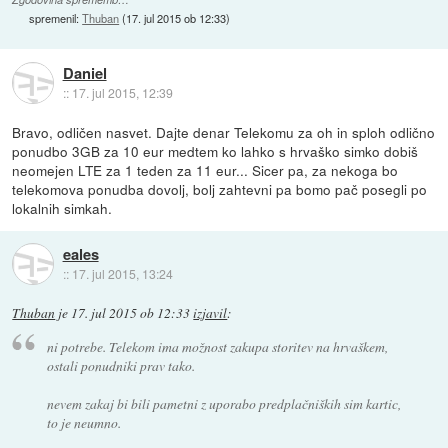
spremenil:
Thuban
(
17. jul 2015 ob 12:33
)
Daniel
::
17. jul 2015, 12:39
Bravo, odličen nasvet. Dajte denar Telekomu za oh in sploh odlično
ponudbo 3GB za 10 eur medtem ko lahko s hrvaško simko dobiš
neomejen LTE za 1 teden za 11 eur... Sicer pa, za nekoga bo
telekomova ponudba dovolj, bolj zahtevni pa bomo pač posegli po
lokalnih simkah.
eales
::
17. jul 2015, 13:24
Thuban
je
17. jul 2015 ob 12:33
izjavil
:
ni potrebe. Telekom ima možnost zakupa storitev na hrvaškem,
ostali ponudniki prav tako.
nevem zakaj bi bili pametni z uporabo predplačniških sim kartic,
to je neumno.