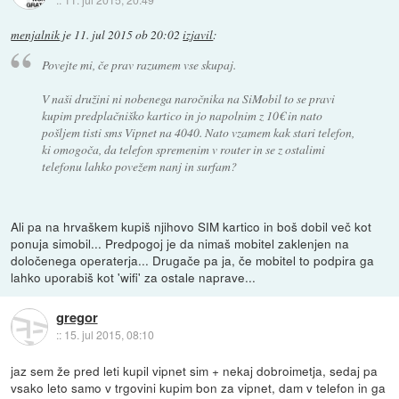
menjalnik
je
11. jul 2015 ob 20:02
izjavil
:
Povejte mi, če prav razumem vse skupaj.
V naši družini ni nobenega naročnika na SiMobil to se pravi
kupim predplačniško kartico in jo napolnim z 10€ in nato
pošljem tisti sms Vipnet na 4040. Nato vzamem kak stari telefon,
ki omogoča, da telefon spremenim v router in se z ostalimi
telefonu lahko povežem nanj in surfam?
Ali pa na hrvaškem kupiš njihovo SIM kartico in boš dobil več kot
ponuja simobil... Predpogoj je da nimaš mobitel zaklenjen na
določenega operaterja... Drugače pa ja, če mobitel to podpira ga
lahko uporabiš kot 'wifi' za ostale naprave...
gregor
::
15. jul 2015, 08:10
jaz sem že pred leti kupil vipnet sim + nekaj dobroimetja, sedaj pa
vsako leto samo v trgovini kupim bon za vipnet, dam v telefon in ga