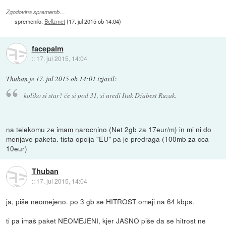
Zgodovina sprememb…
spremenilo:
Bellzmet
(
17. jul 2015 ob 14:04
)
facepalm
::
17. jul 2015, 14:04
Thuban
je
17. jul 2015 ob 14:01
izjavil
:
koliko si star? če si pod 31, si uredi Itak Džabest Ruzak.
na telekomu ze imam narocnino (Net 2gb za 17eur/m) in mi ni do
menjave paketa. tista opcija "EU" pa je predraga (100mb za cca
10eur)
Thuban
::
17. jul 2015, 14:04
ja, piše neomejeno. po 3 gb se HITROST omeji na 64 kbps.
ti pa imaš paket NEOMEJENI, kjer JASNO piše da se hitrost ne