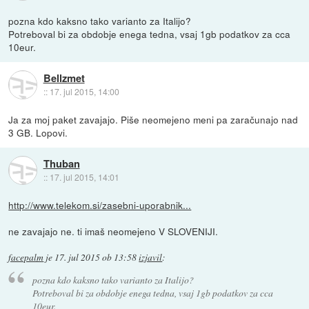
pozna kdo kaksno tako varianto za Italijo?
Potreboval bi za obdobje enega tedna, vsaj 1gb podatkov za cca
10eur.
Bellzmet
::
17. jul 2015, 14:00
Ja za moj paket zavajajo. Piše neomejeno meni pa zaračunajo nad
3 GB. Lopovi.
Thuban
::
17. jul 2015, 14:01
http://www.telekom.si/zasebni-uporabnik...
ne zavajajo ne. ti imaš neomejeno V SLOVENIJI.
facepalm
je
17. jul 2015 ob 13:58
izjavil
:
pozna kdo kaksno tako varianto za Italijo?
Potreboval bi za obdobje enega tedna, vsaj 1gb podatkov za cca
10eur.