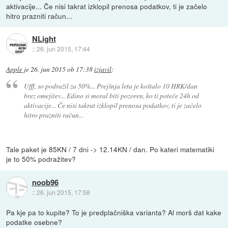
aktivacije... Če nisi takrat izklopil prenosa podatkov, ti je začelo
hitro prazniti račun...
NLight
::
26. jun 2015, 17:44
Apple
je
26. jun 2015 ob 17:38
izjavil
:
Ufff, so podražil za 50%... Prejšnja leta je koštalo 10 HRK/dan
brez omejitev... Edino si moral biti pozoren, ko ti poteče 24h od
aktivacije... Če nisi takrat izklopil prenosa podatkov, ti je začelo
hitro prazniti račun...
Tale paket je 85KN / 7 dni -> 12.14KN / dan. Po kateri matematiki
je to 50% podražitev?
noob96
::
26. jun 2015, 17:58
Pa kje pa to kupite? To je predplačniška varianta? Al morš dat kake
podatke osebne?