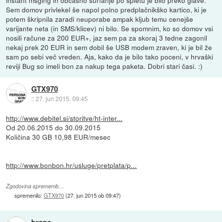
instant msging in občasno surfanje po spletu je bilo preko glave.
Sem domov privlekel še napol polno predplačnikško kartico, ki je
potem škripnila zaradi neuporabe ampak kljub temu cenejše
varijante neta (in SMS/klicev) ni bilo. Se spomnim, ko so domov vsi
nosili račune za 200 EUR+, jaz sem pa za skoraj 3 tedne zagonil
nekaj prek 20 EUR in sem dobil še USB modem zraven, ki je bil že
sam po sebi več vreden. Aja, kako da je bilo tako poceni, v hrvaški
reviji Bug so imeli bon za nakup tega paketa. Dobri stari časi. :)
GTX970
::
27. jun 2015, 09:45
http://www.debitel.si/storitve/ht-inter...
Od 20.06.2015 do 30.09.2015
Količina 30 GB 10,98 EUR/mesec
http://www.bonbon.hr/usluge/pretplata/p...
Zgodovina sprememb…
spremenilo:
GTX970
(
27. jun 2015 ob 09:47
)
branc