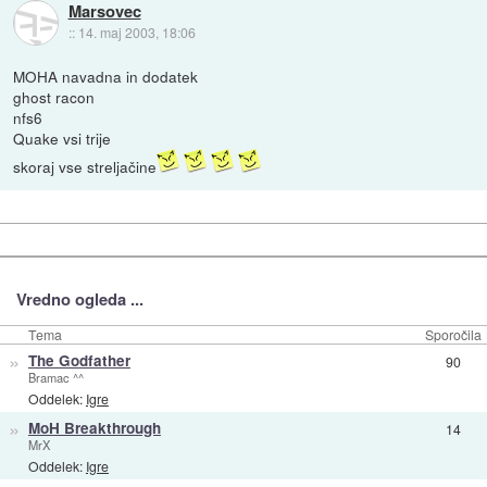
Marsovec
::
14. maj 2003, 18:06
MOHA navadna in dodatek
ghost racon
nfs6
Quake vsi trije
skoraj vse streljačine
Vredno ogleda ...
Tema
Sporočila
»
The Godfather
90
Bramac ^^
Oddelek:
Igre
»
MoH Breakthrough
14
MrX
Oddelek:
Igre