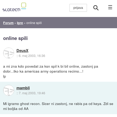
☰
Forum
»
Igre
»
online spili
online spili
DeusX
::
6. maj 2003, 16:36
a mi zna kdo povedat za ksn spil k bi bil online, zastonj pa
dobr...tko ka americas army operations recimo...!
lp
mambli
::
7. maj 2003, 19:46
Mi igramo ghost recon. Sicer ni zastonj, ne rabis pa cd keya. Zdi se
mi boljša od AA