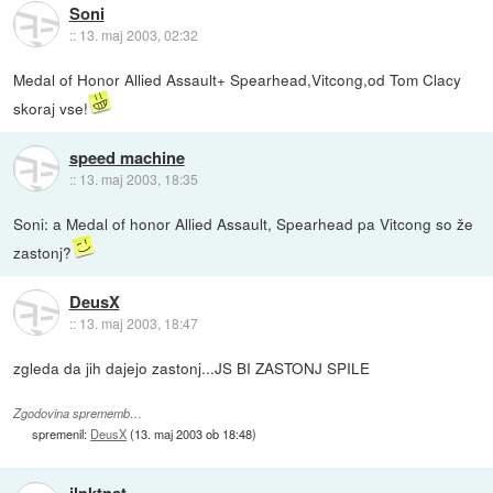
Soni
::
13. maj 2003, 02:32
Medal of Honor Allied Assault+ Spearhead,Vitcong,od Tom Clacy
skoraj vse!
speed machine
::
13. maj 2003, 18:35
Soni: a Medal of honor Allied Assault, Spearhead pa Vitcong so že
zastonj?
DeusX
::
13. maj 2003, 18:47
zgleda da jih dajejo zastonj...JS BI ZASTONJ SPILE
Zgodovina sprememb…
spremenil:
DeusX
(
13. maj 2003 ob 18:48
)