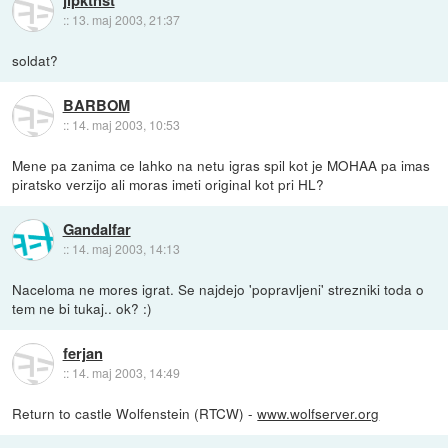
jlpktnst
::
13. maj 2003, 21:37
soldat?
BARBOM
::
14. maj 2003, 10:53
Mene pa zanima ce lahko na netu igras spil kot je MOHAA pa imas
piratsko verzijo ali moras imeti original kot pri HL?
Gandalfar
::
14. maj 2003, 14:13
Naceloma ne mores igrat. Se najdejo 'popravljeni' strezniki toda o
tem ne bi tukaj.. ok? :)
ferjan
::
14. maj 2003, 14:49
Return to castle Wolfenstein (RTCW) -
www.wolfserver.org