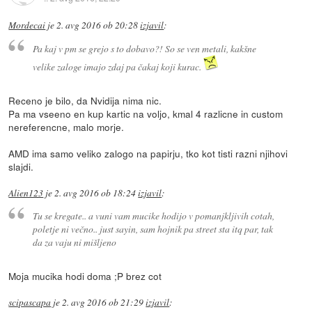
Mordecai
je
2. avg 2016 ob 20:28
izjavil
:
Pa kaj v pm se grejo s to dobavo?! So se ven metali, kakšne
velike zaloge imajo zdaj pa čakaj koji kurac.
Receno je bilo, da Nvidija nima nic.
Pa ma vseeno en kup kartic na voljo, kmal 4 razlicne in custom
nereferencne, malo morje.
AMD ima samo veliko zalogo na papirju, tko kot tisti razni njihovi
slajdi.
Alien123
je
2. avg 2016 ob 18:24
izjavil
:
Tu se kregate.. a vuni vam mucike hodijo v pomanjkljivih cotah,
poletje ni večno.. just sayin, sam hojnik pa street sta itq par, tak
da za vaju ni mišljeno
Moja mucika hodi doma ;P brez cot
scipascapa
je
2. avg 2016 ob 21:29
izjavil
: