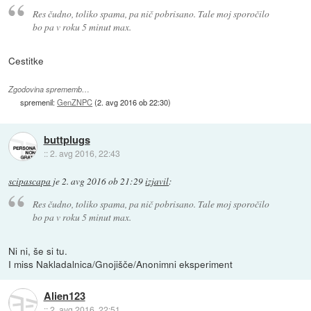
Res čudno, toliko spama, pa nič pobrisano. Tale moj sporočilo
bo pa v roku 5 minut max.
Cestitke
Zgodovina sprememb…
spremenil:
GenZNPC
(
2. avg 2016 ob 22:30
)
buttplugs
::
2. avg 2016, 22:43
scipascapa
je
2. avg 2016 ob 21:29
izjavil
:
Res čudno, toliko spama, pa nič pobrisano. Tale moj sporočilo
bo pa v roku 5 minut max.
Ni ni, še si tu.
I miss Nakladalnica/Gnojišče/Anonimni eksperiment
Alien123
::
2. avg 2016, 22:51