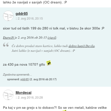
lahko že navijaš v sanjah (OC dream). :P
gddr85
::
2. avg 2016, 20:15
sicer tud od tistih 199 do 280 ni tolk mal, v bistvu že skor 300e :P
DarwiN
je
2. avg 2016 ob 20:15
izjavil
:
Če dobro prodaš staro kartico, lahko tudi
dobro kupiš Devila
.
Jutri lahko že navijaš v sanjah (OC dream). :P
za 430 pa nova 1070? gtfo
Zgodovina sprememb…
spremenil:
gddr85
(
2. avg 2016 ob 20:17
)
Mordecai
::
2. avg 2016, 20:28
Pa kaj v pm se grejo s to dobavo?! So se ven metali, kakšne velike