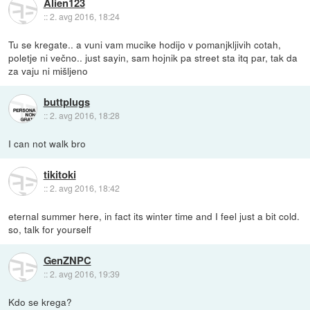
Alien123
::
2. avg 2016, 18:24
Tu se kregate.. a vuni vam mucike hodijo v pomanjkljivih cotah,
poletje ni večno.. just sayin, sam hojnik pa street sta itq par, tak da
za vaju ni mišljeno
buttplugs
::
2. avg 2016, 18:28
I can not walk bro
tikitoki
::
2. avg 2016, 18:42
eternal summer here, in fact its winter time and I feel just a bit cold.
so, talk for yourself
GenZNPC
::
2. avg 2016, 19:39
Kdo se krega?