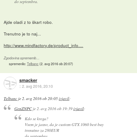
do septembra.
Ajde oladi z to škart robo.
Trenutno je to naj...
http://www.mindfactory.de/product_info....
Zgodovina sprememb…
spremenilo:
Telbanc
(
2. avg 2016 ob 20:07
)
smacker
::
2. avg 2016, 20:10
Telbanc
je
2. avg 2016 ob 20:05
izjavil
:
GenZNPC
je
2. avg 2016 ob 19:39
izjavil
:
Kdo se krega?
Vsem je jasno, da je custom GTX 1060 best buy
trenutno za 280EUR
do septembra.