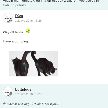
Včasih mam občutek, da ima en osebek z
DID
-om več accjev in
trola po potrebi...
D3m
::
2. avg 2016, 15:26
Way off fantje.
Have a butt plug.
buttplugs
::
2. avg 2016, 15:27
iloveboobz
je
2. avg 2016 ob 15:24
izjavil
: