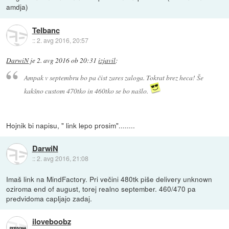
amdja)
Telbanc
::
2. avg 2016, 20:57
DarwiN
je
2. avg 2016 ob 20:31
izjavil
:
Ampak v septembru bo pa čist zares zaloga. Tokrat brez heca! Še
kakšno custom 470tko in 460tko se bo našlo.
Hojnik bi napisu, " link lepo prosim"........
DarwiN
::
2. avg 2016, 21:08
Imaš link na MindFactory. Pri večini 480tk piše delivery unknown
oziroma end of august, torej realno september. 460/470 pa
predvidoma capljajo zadaj.
iloveboobz