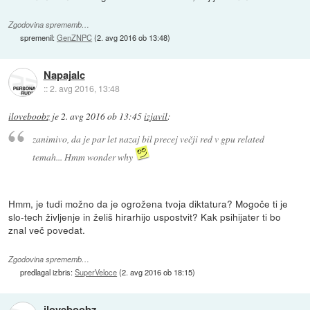
Zgodovina sprememb…
spremenil:
GenZNPC
(
2. avg 2016 ob 13:48
)
Napajalc
::
2. avg 2016, 13:48
iloveboobz
je
2. avg 2016 ob 13:45
izjavil
:
zanimivo, da je par let nazaj bil precej večji red v gpu related
temah... Hmm wonder why
Hmm, je tudi možno da je ogrožena tvoja diktatura? Mogoče ti je
slo-tech življenje in želiš hirarhijo uspostvit? Kak psihijater ti bo
znal več povedat.
Zgodovina sprememb…
predlagal izbris:
SuperVeloce
(
2. avg 2016 ob 18:15
)
iloveboobz