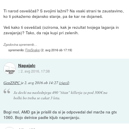
Ti narod osveščaš? S svojimi lažmi? Na vsaki strani te zaustavimo,
ko ti pokažemo dejansko stanje, pa še kar ne dojameš.
Veš kako ti osveščaš (oziroma, kak je rezultat tvojega laganja in
zavajanja)? Tako, da raja kupi pri zelenih.
Zgodovina sprememb…
spremenilo:
FireSnake
(
2. avg 2016 ob 17:19
)
Napajalc
::
2. avg 2016, 17:38
GenZNPC
je
2. avg 2016 ob 14:27
izjavil
:
Ja decki na naslednjega 490 "titan" killerja za pod 300€ na
bolhi bo treba se cakat 3 leta.
Bogi mol, AMD ga je prisilil da si je odpovedal del marže na gtx
1060. Bojo delnice padle kljub napenjanju.