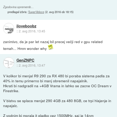
Zgodovina sprememb…
predlagal izbris:
SuperVeloce
(
2. avg 2016 ob 18:15
)
iloveboobz
::
2. avg 2016, 13:45
zanimivo, da je par let nazaj bil precej večji red v gpu related
temah... Hmm wonder why
GenZNPC
::
2. avg 2016, 13:47
V kolikor bi menjal R9 290 za RX 480 bi poraba sistema padla za
40% in temu primerno bi manj obremenil napajalnik.
Hkrati bi nadgradil na +4GB Vrama in lahko se zacne OC Dream v
Firestrike.
V bistvu se splaca menjat 290 4GB za 480 8GB, ce trpi hlajenje in
napajalc.
Z vodnim bi morala it gladko cez 1500MHz, saj je 14nm