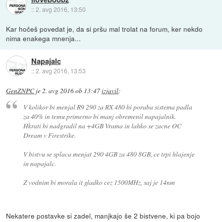
::
2. avg 2016, 13:50
Kar hočeš povedat je, da si pršu mal trolat na forum, ker nekdo
nima enakega mnenja...
Napajalc
::
2. avg 2016, 13:53
GenZNPC
je
2. avg 2016 ob 13:47
izjavil
:
V kolikor bi menjal R9 290 za RX 480 bi poraba sistema padla
za 40% in temu primerno bi manj obremenil napajalnik.
Hkrati bi nadgradil na +4GB Vrama in lahko se zacne OC
Dream v Firestrike.
V bistvu se splaca menjat 290 4GB za 480 8GB, ce trpi hlajenje
in napajalc.
Z vodnim bi morala it gladko cez 1500MHz, saj je 14nm
Nekatere postavke si zadel, manjkajo še 2 bistvene, ki pa bojo