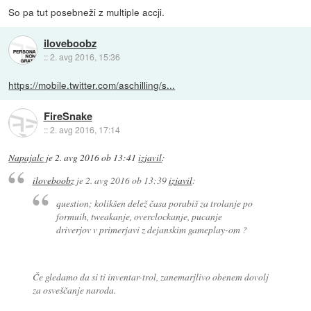
So pa tut posebneži z multiple accji.
iloveboobz
::
2. avg 2016, 15:36
https://mobile.twitter.com/aschilling/s...
FireSnake
::
2. avg 2016, 17:14
Napajalc
je
2. avg 2016 ob 13:41
izjavil
:
iloveboobz
je
2. avg 2016 ob 13:39
izjavil
:
question; kolikšen delež časa porabiš za trolanje po
formuih, tweakanje, overclockanje, pucanje
driverjov v primerjavi z dejanskim gameplay-om ?
Če gledamo da si ti inventar-trol, zanemarjlivo obenem dovolj
za osveščanje naroda.