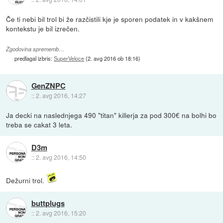
Če ti nebi bil trol bi že razčistili kje je sporen podatek in v kakšnem
kontekstu je bil izrečen.
Zgodovina sprememb…
predlagal izbris:
SuperVeloce
(
2. avg 2016 ob 18:16
)
GenZNPC
::
2. avg 2016, 14:27
Ja decki na naslednjega 490 "titan" killerja za pod 300€ na bolhi bo
treba se cakat 3 leta.
D3m
::
2. avg 2016, 14:50
Dežurni trol.
buttplugs
::
2. avg 2016, 15:20