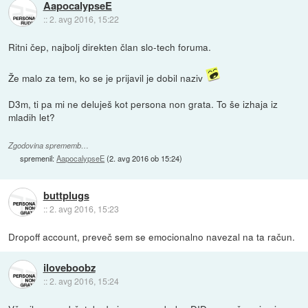
AapocalypseE
::
2. avg 2016, 15:22
Ritni čep, najbolj direkten član slo-tech foruma.
Že malo za tem, ko se je prijavil je dobil naziv
D3m, ti pa mi ne deluješ kot persona non grata. To še izhaja iz
mladih let?
Zgodovina sprememb…
spremenil:
AapocalypseE
(
2. avg 2016 ob 15:24
)
buttplugs
::
2. avg 2016, 15:23
Dropoff account, preveč sem se emocionalno navezal na ta račun.
iloveboobz
::
2. avg 2016, 15:24