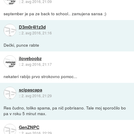
::
2. avg 2016, 21:09
september je pa ze back to school.. zamujena sansa ;)
D3m0r4l1z3d
::
2. avg 2016, 21:16
Dečki, punce rabte
iloveboobz
::
2. avg 2016, 21:17
nekateri rabijo prvo strokovno pomoc...
scipascapa
::
2. avg 2016, 21:29
Res čudno, toliko spama, pa nič pobrisano. Tale moj sporočilo bo
pa v roku 5 minut max.
GenZNPC
::
2. avg 2016, 22:29