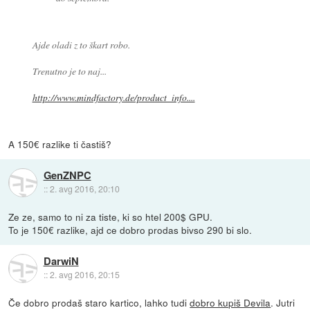
Ajde oladi z to škart robo.
Trenutno je to naj...
http://www.mindfactory.de/product_info....
A 150€ razlike ti častiš?
GenZNPC
::
2. avg 2016, 20:10
Ze ze, samo to ni za tiste, ki so htel 200$ GPU.
To je 150€ razlike, ajd ce dobro prodas bivso 290 bi slo.
DarwiN
::
2. avg 2016, 20:15
Če dobro prodaš staro kartico, lahko tudi
dobro kupiš Devila
. Jutri