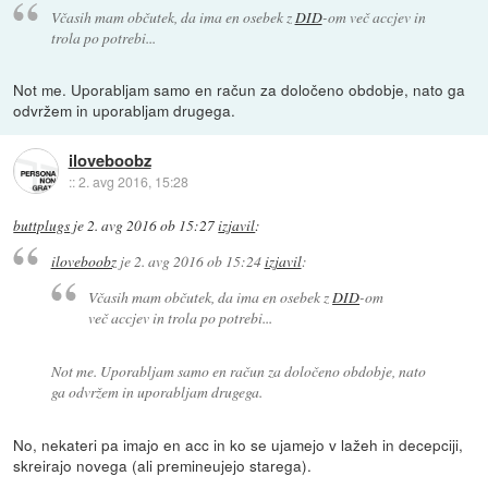
Včasih mam občutek, da ima en osebek z
DID
-om več accjev in
trola po potrebi...
Not me. Uporabljam samo en račun za določeno obdobje, nato ga
odvržem in uporabljam drugega.
iloveboobz
::
2. avg 2016, 15:28
buttplugs
je
2. avg 2016 ob 15:27
izjavil
:
iloveboobz
je
2. avg 2016 ob 15:24
izjavil
:
Včasih mam občutek, da ima en osebek z
DID
-om
več accjev in trola po potrebi...
Not me. Uporabljam samo en račun za določeno obdobje, nato
ga odvržem in uporabljam drugega.
No, nekateri pa imajo en acc in ko se ujamejo v lažeh in decepciji,
skreirajo novega (ali premineujejo starega).