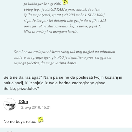
jo lahko jaz še z gtx960
Poleg tega je 3.5GB RAMa prek zadost, če s tem
špila ne poženeš, ga tut z r9 290 ne boš. SLI? Kdaj
si pa že čez par let dokupil isto grafo da si jih v SLI
povezal? Raje staro prodaš, kupiš novo, zopet 1.
Niso to razlogi za menjavo kartic.
Se mi ne da razlagat obširno zakaj tak moj pogled na minimum
zahteve za igranje iger, gtx 960 je definitivno prešvoh gpu od
samega začetka, da ne govorimo danes.
Se ti ne da razlagat? Nam pa se ne da poslušati tvojih kozlarij in
halucinacij, ki izhajajo iz tvoje bedne zadrogirane glave.
Bo šlo, prizadetek?
D3m
::
2. avg 2016, 15:21
No no boys relax.