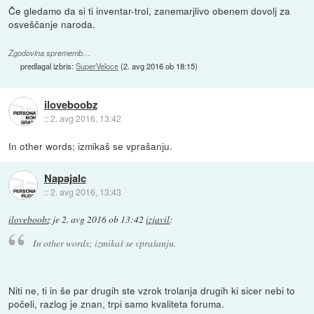
Če gledamo da si ti inventar-trol, zanemarjlivo obenem dovolj za
osveščanje naroda.
Zgodovina sprememb…
predlagal izbris:
SuperVeloce
(
2. avg 2016 ob 18:15
)
iloveboobz
::
2. avg 2016, 13:42
In other words; izmikaš se vprašanju.
Napajalc
::
2. avg 2016, 13:43
iloveboobz
je
2. avg 2016 ob 13:42
izjavil
:
In other words; izmikaš se vprašanju.
Niti ne, ti in še par drugih ste vzrok trolanja drugih ki sicer nebi to
počeli, razlog je znan, trpi samo kvaliteta foruma.