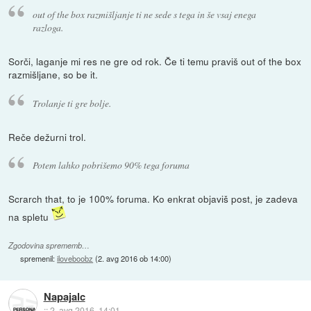
out of the box razmišljanje ti ne sede s tega in še vsaj enega
razloga.
Sorči, laganje mi res ne gre od rok. Če ti temu praviš out of the box
razmišljane, so be it.
Trolanje ti gre bolje.
Reče dežurni trol.
Potem lahko pobrišemo 90% tega foruma
Scrarch that, to je 100% foruma. Ko enkrat objaviš post, je zadeva
na spletu
Zgodovina sprememb…
spremenil:
iloveboobz
(
2. avg 2016 ob 14:00
)
Napajalc
::
2. avg 2016, 14:01