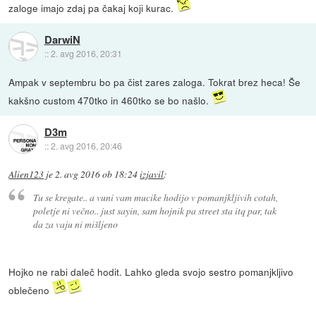
zaloge imajo zdaj pa čakaj koji kurac.
DarwiN
::
2. avg 2016, 20:31
Ampak v septembru bo pa čist zares zaloga. Tokrat brez heca! Še
kakšno custom 470tko in 460tko se bo našlo.
D3m
::
2. avg 2016, 20:46
Alien123
je
2. avg 2016 ob 18:24
izjavil
:
Tu se kregate.. a vuni vam mucike hodijo v pomanjkljivih cotah,
poletje ni večno.. just sayin, sam hojnik pa street sta itq par, tak
da za vaju ni mišljeno
Hojko ne rabi daleč hodit. Lahko gleda svojo sestro pomanjkljivo
oblečeno