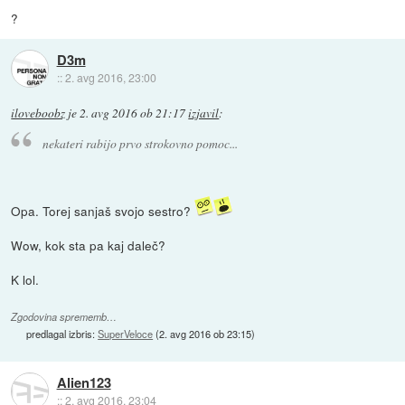
?
D3m
::
2. avg 2016, 23:00
iloveboobz
je
2. avg 2016 ob 21:17
izjavil
:
nekateri rabijo prvo strokovno pomoc...
Opa. Torej sanjaš svojo sestro?
Wow, kok sta pa kaj daleč?
K lol.
Zgodovina sprememb…
predlagal izbris:
SuperVeloce
(
2. avg 2016 ob 23:15
)
Alien123
::
2. avg 2016, 23:04