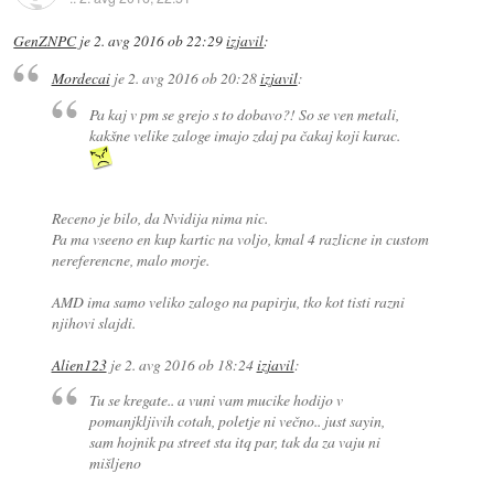
GenZNPC
je
2. avg 2016 ob 22:29
izjavil
:
Mordecai
je
2. avg 2016 ob 20:28
izjavil
:
Pa kaj v pm se grejo s to dobavo?! So se ven metali,
kakšne velike zaloge imajo zdaj pa čakaj koji kurac.
Receno je bilo, da Nvidija nima nic.
Pa ma vseeno en kup kartic na voljo, kmal 4 razlicne in custom
nereferencne, malo morje.
AMD ima samo veliko zalogo na papirju, tko kot tisti razni
njihovi slajdi.
Alien123
je
2. avg 2016 ob 18:24
izjavil
:
Tu se kregate.. a vuni vam mucike hodijo v
pomanjkljivih cotah, poletje ni večno.. just sayin,
sam hojnik pa street sta itq par, tak da za vaju ni
mišljeno