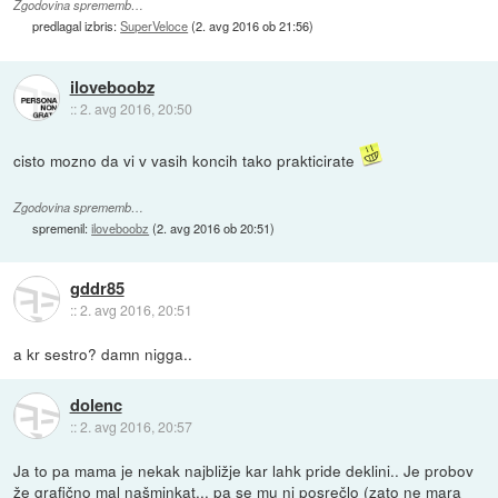
Zgodovina sprememb…
predlagal izbris:
SuperVeloce
(
2. avg 2016 ob 21:56
)
iloveboobz
::
2. avg 2016, 20:50
cisto mozno da vi v vasih koncih tako prakticirate
Zgodovina sprememb…
spremenil:
iloveboobz
(
2. avg 2016 ob 20:51
)
gddr85
::
2. avg 2016, 20:51
a kr sestro? damn nigga..
dolenc
::
2. avg 2016, 20:57
Ja to pa mama je nekak najbližje kar lahk pride deklini.. Je probov
že grafično mal našminkat... pa se mu ni posrečlo (zato ne mara