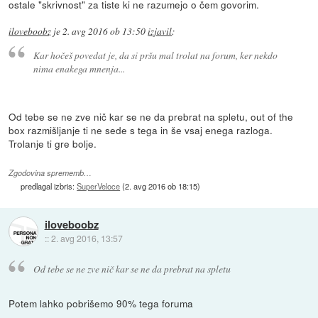
ostale "skrivnost" za tiste ki ne razumejo o čem govorim.
iloveboobz
je
2. avg 2016 ob 13:50
izjavil
:
Kar hočeš povedat je, da si pršu mal trolat na forum, ker nekdo
nima enakega mnenja...
Od tebe se ne zve nič kar se ne da prebrat na spletu, out of the
box razmišljanje ti ne sede s tega in še vsaj enega razloga.
Trolanje ti gre bolje.
Zgodovina sprememb…
predlagal izbris:
SuperVeloce
(
2. avg 2016 ob 18:15
)
iloveboobz
::
2. avg 2016, 13:57
Od tebe se ne zve nič kar se ne da prebrat na spletu
Potem lahko pobrišemo 90% tega foruma