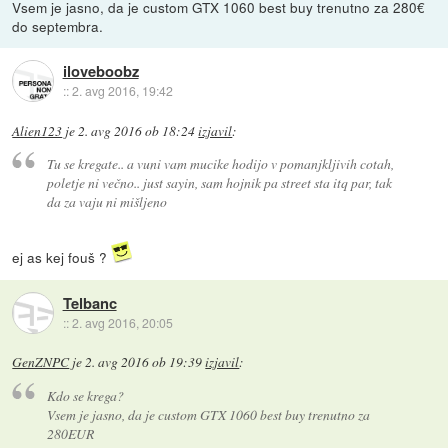
Vsem je jasno, da je custom GTX 1060 best buy trenutno za 280€
do septembra.
iloveboobz
::
2. avg 2016, 19:42
Alien123
je
2. avg 2016 ob 18:24
izjavil
:
Tu se kregate.. a vuni vam mucike hodijo v pomanjkljivih cotah,
poletje ni večno.. just sayin, sam hojnik pa street sta itq par, tak
da za vaju ni mišljeno
ej as kej fouš ?
Telbanc
::
2. avg 2016, 20:05
GenZNPC
je
2. avg 2016 ob 19:39
izjavil
:
Kdo se krega?
Vsem je jasno, da je custom GTX 1060 best buy trenutno za
280EUR