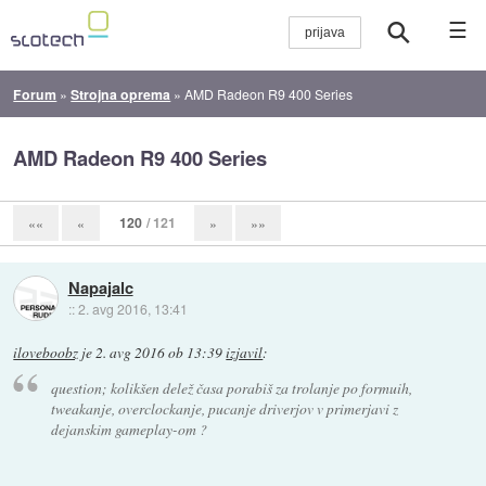
☰
Forum
»
Strojna oprema
»
AMD Radeon R9 400 Series
AMD Radeon R9 400 Series
120
/ 121
««
«
»
»»
Napajalc
::
2. avg 2016, 13:41
iloveboobz
je
2. avg 2016 ob 13:39
izjavil
:
question; kolikšen delež časa porabiš za trolanje po formuih,
tweakanje, overclockanje, pucanje driverjov v primerjavi z
dejanskim gameplay-om ?