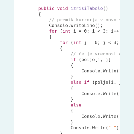
public
void
izrisiTabelo
(
)
        {

// premik kurzorja v novo vrsti
            Console.WriteLine();

for
 (
int
 i = 
0
; i < 
3
; i++)

            {

for
 (
int
 j = 
0
; j < 
3
; j++)

                {

// če je vrednost obeh 
if
 (polje[i, j] == 
1
)

                    {

                        Console.Write(
"X"
);

                    }

else
if
 (polje[i, j] ==
                    {

                        Console.Write(
"O"
);

                    }

else
                    {

                        Console.Write(
"#"
);

                    }

                    Console.Write(
" "
); 
// 
                }
