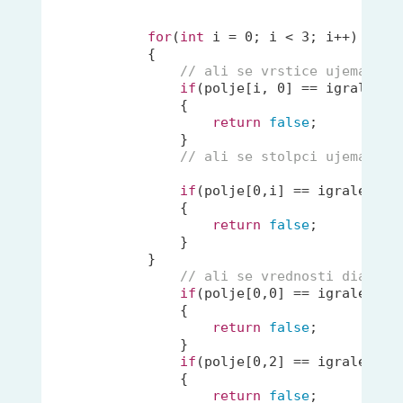
for
(
int
 i = 
0
; i < 
3
; i++)

            {

// ali se vrstice ujemajo
if
(polje[i, 
0
] == igralec &
                {

return
false
;

                }

// ali se stolpci ujemajo
if
(polje[
0
,i] == igralec &&
                {

return
false
;

                }

            }

// ali se vrednosti diagona
if
(polje[
0
,
0
] == igralec &&
                {

return
false
;

                }

if
(polje[
0
,
2
] == igralec &&
                {

return
false
;
