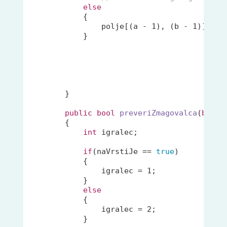
else
            {

                polje[(a - 
1
), (b - 
1
)] = 
2
;
            }

        }

public
bool
preveriZmagovalca
(
bool
 
        {

int
 igralec;

if
(naVrstiJe == 
true
)

            {

                igralec = 
1
;

            }

else
            {

                igralec = 
2
;

            }
