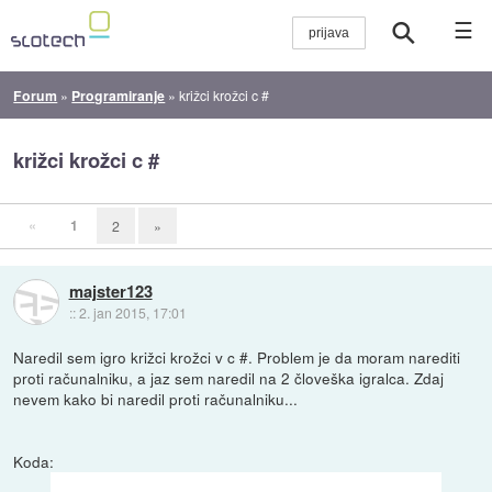
☰
Forum
»
Programiranje
»
križci krožci c #
križci krožci c #
«
1
2
»
majster123
::
2. jan 2015, 17:01
Naredil sem igro križci krožci v c #. Problem je da moram narediti
proti računalniku, a jaz sem naredil na 2 človeška igralca. Zdaj
nevem kako bi naredil proti računalniku...
Koda: