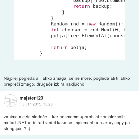
                    backup[
free
.ElementAt(i
return
 backup;

                }

            }

            Random rnd = 
new
 Random();

int
 choosen = rnd.Next(
0
, 
free
.
            polja[
free
.ElementAt(choosen)] 
return
 polja;

        }
Najprej pogleda ali lahko zmaga, če ne more, pogleda ali ti lahko
prepreči zmago, drugače izbira naključno.
majster123
::
5. jan 2015, 15:23
zanima me še sledeče... ker nesmemo uporabljat kompleksnih
metod .NET-a, bi rad vedel kako se implementirata array.copy pa
string.join ? :)