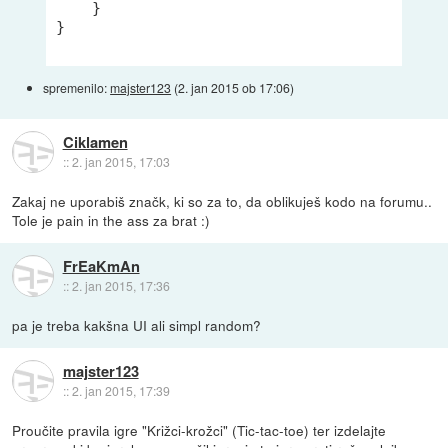
    }

}

spremenilo:
majster123
(
2. jan 2015 ob 17:06
)
Ciklamen
::
2. jan 2015, 17:03
Zakaj ne uporabiš značk, ki so za to, da oblikuješ kodo na forumu..
Tole je pain in the ass za brat :)
FrEaKmAn
::
2. jan 2015, 17:36
pa je treba kakšna UI ali simpl random?
majster123
::
2. jan 2015, 17:39
Proučite pravila igre "Križci-krožci" (Tic-tac-toe) ter izdelajte