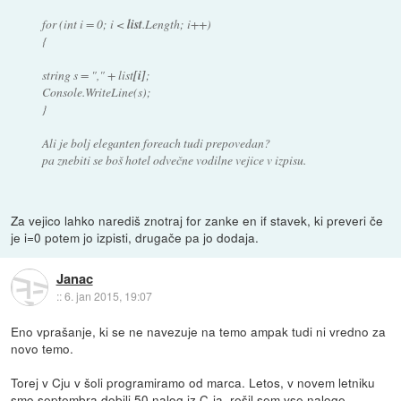
for (int i = 0; i <
list
.Length; i++)
{
string s = "," + list
[i]
;
Console.WriteLine(s);
}
Ali je bolj eleganten foreach tudi prepovedan?
pa znebiti se boš hotel odvečne vodilne vejice v izpisu.
Za vejico lahko narediš znotraj for zanke en if stavek, ki preveri če
je i=0 potem jo izpisti, drugače pa jo dodaja.
Janac
::
6. jan 2015, 19:07
Eno vprašanje, ki se ne navezuje na temo ampak tudi ni vredno za
novo temo.
Torej v Cju v šoli programiramo od marca. Letos, v novem letniku
smo septembra dobili 50 nalog iz C-ja, rešil sem vse naloge