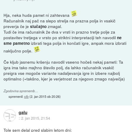
Hja, neka huda pamet ni zahtevana
Računalnik naj pač na slepo strelja na prazna polja in vsakič
preverja če je
zmagal.
slučajno
Tudi če ima računalnik že dva v vrsti in prazno tretje polje za
postavitev tretjega v vrsto po striktni interpretaciji teh navodil
ne
izbrati tega polja in končati igre, ampak mora izbrati
sme pametno
naključno polje.
Če kljub jasnemu kršenju navodil vseeno hočeš nekaj pameti: Ta
igra ima tako majhno število polj, da lahko računalnik vsakič
preigra vse mogoče variante nadaljevanja igre in izbere najbolj
optimalno (=takšno, kjer je verjetnost za njegovo zmago največja)
Zgodovina sprememb…
spremenil:
stb
(
2. jan 2015 ob 20:26
)
galu
::
2. jan 2015, 21:54
Tole sem delal pred slabim letom dni: