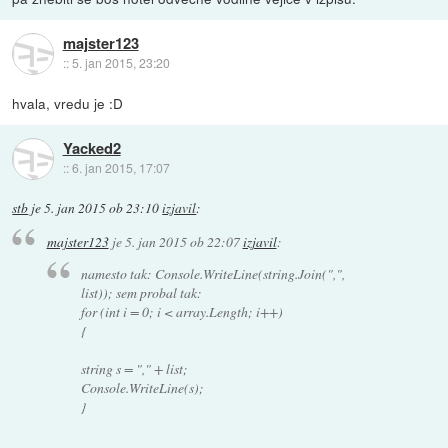
majster123
::
5. jan 2015, 23:20
hvala, vredu je :D
Yacked2
::
6. jan 2015, 17:07
stb
je
5. jan 2015 ob 23:10
izjavil
:
majster123
je
5. jan 2015 ob 22:07
izjavil
:
namesto tak: Console.WriteLine(string.Join(",",
list)); sem probal tak:
for (int i = 0; i < array.Length; i++)
{
string s = "," + list;
Console.WriteLine(s);
}