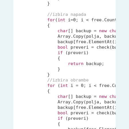
            }

//izbira napada
for
(
int
 i=
0
; i < 
free
.Count;i++)
            {

char
[] backup = 
new
char
[
9
];
                Array.Copy(polja, backup, 
9
                backup[
free
.ElementAt(i)] =
bool
 preveri = check(backup
if
 (preveri)

                {

return
 backup;

                }

            }

//izbira obrambe
for
 (
int
 i = 
0
; i < 
free
.Count; 
            {

char
[] backup = 
new
char
[
9
];
                Array.Copy(polja, backup, 
9
                backup[
free
.ElementAt(i)] =
bool
 preveri = check(backup
if
 (preveri)

                {
