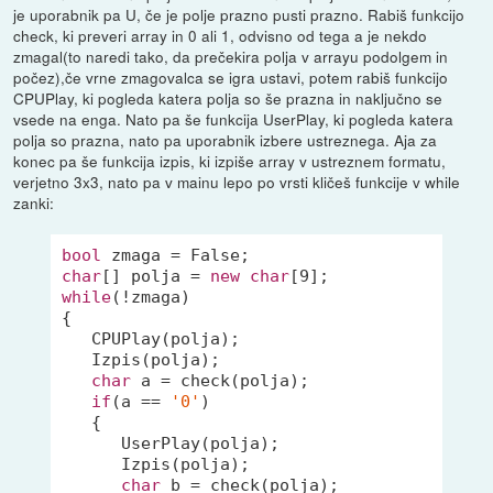
je uporabnik pa U, če je polje prazno pusti prazno. Rabiš funkcijo
check, ki preveri array in 0 ali 1, odvisno od tega a je nekdo
zmagal(to naredi tako, da prečekira polja v arrayu podolgem in
počez),če vrne zmagovalca se igra ustavi, potem rabiš funkcijo
CPUPlay, ki pogleda katera polja so še prazna in naključno se
vsede na enga. Nato pa še funkcija UserPlay, ki pogleda katera
polja so prazna, nato pa uporabnik izbere ustreznega. Aja za
konec pa še funkcija izpis, ki izpiše array v ustreznem formatu,
verjetno 3x3, nato pa v mainu lepo po vrsti kličeš funkcije v while
zanki:
bool
char
[] polja = 
new
char
[
9
while
(!zmaga)

{

   CPUPlay(polja);

   Izpis(polja);

char
 a = check(polja);

if
(a == 
'0'
)

   {

      UserPlay(polja);

      Izpis(polja);

char
 b = check(polja);
