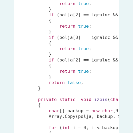
return
true
;

            }

if
 (polja[
2
] == igralec && polj
            {

return
true
;

            }

if
 (polja[
0
] == igralec && polj
            {

return
true
;

            }

if
 (polja[
2
] == igralec && polj
            {

return
true
;

            }

return
false
;

        }

private
static
void
izpis
(
char
[] p
{

char
[] backup = 
new
char
[
9
];

            Array.Copy(polja, backup, 
9
);

for
 (
int
 i = 
0
; i < backup.Lengt