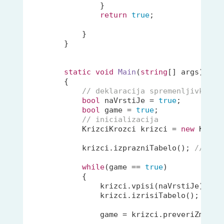
                }

return
true
;

            }

        }

static
void
Main
(
string
[] args
)
        {

// deklaracija spremenljivk
bool
 naVrstiJe = 
true
;

bool
 game = 
true
;

// inicializacija
            KrizciKrozci krizci = 
new
 Krizc
            krizci.izprazniTabelo(); 
// kli
while
(game == 
true
)

            {

                krizci.vpisi(naVrstiJe); 
//
                krizci.izrisiTabelo(); 
// k
                game = krizci.preveriZmagov