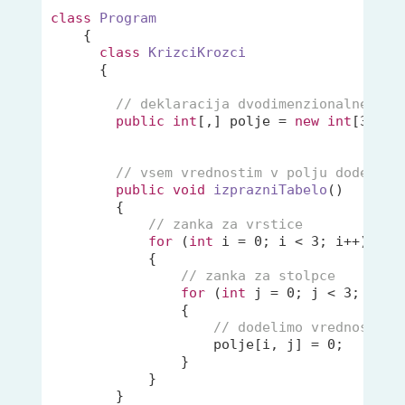
class
Program
    {

class
KrizciKrozci
      {

// deklaracija dvodimenzionalnega p
public
int
[,] polje = 
new
int
[
3
, 
3
];
// vsem vrednostim v polju dodelimo
public
void
izprazniTabelo
(
)
        {

// zanka za vrstice
for
 (
int
 i = 
0
; i < 
3
; i++)

            {

// zanka za stolpce
for
 (
int
 j = 
0
; j < 
3
; j++)

                {

// dodelimo vrednost 0
                    polje[i, j] = 
0
;

                }

            }

        }
