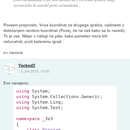
nevem kako bi naredil proti računalniku...
Povsem preprosto. Vnos koordinat za drugega igralca, nadmesti z
določanjem random koordinat (Povej, če ne veš kako se to naredi).
To je vse. Nikjer v nalogi ne piše, kako pameten mora biti
računalnik, proti kateremu igraš.
o+ nevone
Yacked2
::
3. jan 2015, 14:50
Evo narejeno:
using
using
using
using
 System.Text;

namespace
 _3x3

{

class
Program