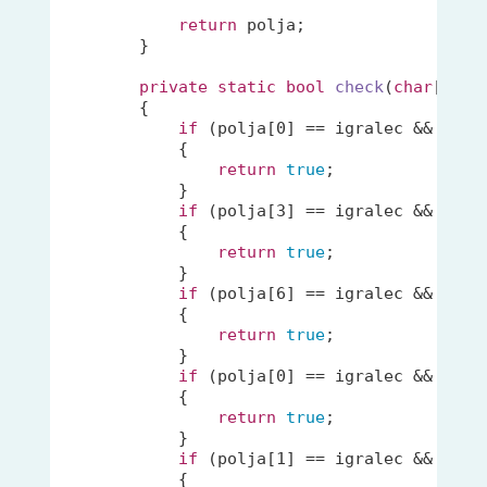
return
 polja;

        }

private
static
bool
check
(
char
[] po
{

if
 (polja[
0
] == igralec && polj
            {

return
true
;

            }

if
 (polja[
3
] == igralec && polj
            {

return
true
;

            }

if
 (polja[
6
] == igralec && polj
            {

return
true
;

            }

if
 (polja[
0
] == igralec && polj
            {

return
true
;

            }

if
 (polja[
1
] == igralec && polj
            {
