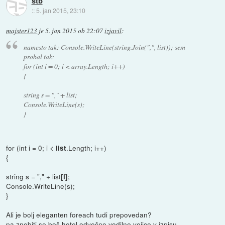
stb
::
5. jan 2015, 23:10
majster123
je
5. jan 2015 ob 22:07
izjavil
:
namesto tak: Console.WriteLine(string.Join(",", list)); sem
probal tak:
for (int i = 0; i < array.Length; i++)
{
string s = "," + list;
Console.WriteLine(s);
}
for (int i = 0; i <
.Length; i++)
list
{
string s = "," + list
;
[i]
Console.WriteLine(s);
}
Ali je bolj eleganten foreach tudi prepovedan?
pa znebiti se boš hotel odvečne vodilne vejice v izpisu.