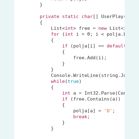
        }

private
static
char
[] UserPlay(
char
        {

            List<
int
> 
free
 = 
new
 List<
int
>()
for
 (
int
 i = 
0
; i < polja.Length
            {

if
 (polja[i] == 
default
(
cha
                {

free
.Add(i);

                }

            }

            Console.WriteLine(
string
.Join(
"
while
(
true
)

            {

int
 a = Int32.Parse(Console.
if
 (
free
.Contains(a))

                {

                    polja[a] = 
'U'
;

break
;

                }

            }
