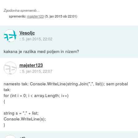
Zgodovina sprememb…
spremenilo:
majster123
(
5. jan 2015 ob 22:01
)
Vesoljc
::
5. jan 2015, 22:02
kaksna je razlika med poljem in nizem?
majster123
::
5. jan 2015, 22:07
namesto tak: Console.WriteLine(string.Join(",", list)); sem probal
tak:
for (int i = 0; i < array.Length; i++)
{
string s = "," + list;
Console.WriteLine(s);
}