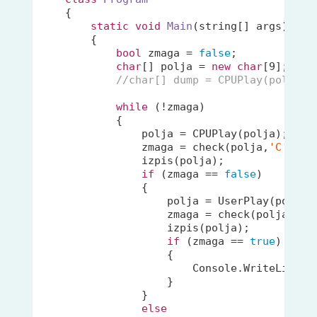
    {
static
void
Main
(
string
[] args)
{

bool
 zmaga = 
false
;

char
[] polja = 
new
char
[
9
];

//char[] dump = CPUPlay(polja);
while
 (!zmaga)

            {

                polja = CPUPlay(polja);

                zmaga = check(polja,
'C'
);

                izpis(polja);

if
 (zmaga == 
false
)

                {

                    polja = UserPlay(polja);
                    zmaga = check(polja, 
'U
                    izpis(polja);

if
 (zmaga == 
true
)

                    {

                        Console.WriteLine(
"
                    }

                }

else