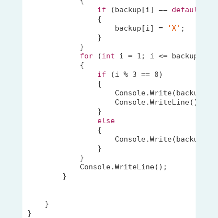
            {

if
 (backup[i] == 
default
(
ch
                {

                    backup[i] = 
'X'
;

                }

            }

for
 (
int
 i = 
1
; i <= backup.Leng
            {

if
 (i % 
3
 == 
0
)

                {

                    Console.Write(backup[i 
                    Console.WriteLine();

                }

else
                {

                    Console.Write(backup[i 
                }

            }

            Console.WriteLine();

        }

    }
