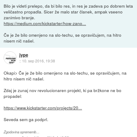
Bilo je videti prelepo, da bi bilo res, in res je zadeva po dobrem leta
veličastno propadla. Sicer že malo star članek, ampak vseeno
zanimivo branje.
https://medium.com/kickstarter/how-zano...
Če je že bilo omenjeno na slo-techu, se opravičujem, na hitro
nisem nič našel.
jype
::
10. sep 2016, 19:38
Okapi> Če je že bilo omenjeno na slo-techu, se opravičujem, na
hitro nisem nič našel.
Zdaj je zunaj nov revolucionaren projekt, ki pa bržkone ne bo
propadel:
https://www.kickstarter.com/projects/20...
Seveda sem ga podprl.
Zgodovina sprememb…