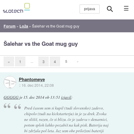
☰
Forum
»
Loža
»
Šalehar vs the Goat mug guy
Šalehar vs the Goat mug guy
...
5
»
«
1
3
4
Phantomeye
::
16. dec 2014, 22:08
GGGGG
je
15. dec 2014 ob 13:51
izjavil
:
Pred časom sem si kupil (tudi slovensko) zadevo,
chipolo (tudi na kickstarterju) in je za drek. Zvoka
ne slišiš, razen, če si blizu. če je zadeva v denarnici,
potem sploh lahko pozabiš na kak pisk. Baterija naj
bi zdržala pol leta. Jaz sem obe priloženi bateriji