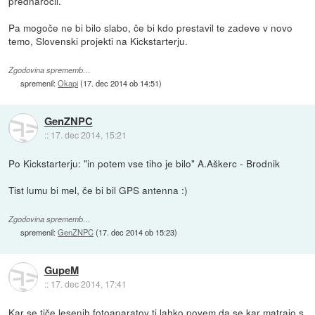
prednaročil.
Pa mogoče ne bi bilo slabo, če bi kdo prestavil te zadeve v novo
temo, Slovenski projekti na Kickstarterju.
Zgodovina sprememb…
spremenil:
Okapi
(
17. dec 2014 ob 14:51
)
GenZNPC
::
17. dec 2014, 15:21
Po Kickstarterju: "in potem vse tiho je bilo" A.Aškerc - Brodnik
Tist lumu bi mel, če bi bil GPS antenna :)
Zgodovina sprememb…
spremenil:
GenZNPC
(
17. dec 2014 ob 15:23
)
GupeM
::
17. dec 2014, 17:41
Kar se tiče lesenih fotoaparatov ti lahko povem da se kar matrajo s