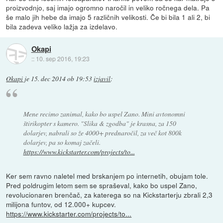
proizvodnjo, saj imajo ogromno naročil in veliko ročnega dela. Pa
še malo jih hebe da imajo 5 različnih velikosti. Če bi bila 1 ali 2, bi
bila zadeva veliko lažja za izdelavo.
Okapi
::
10. sep 2016, 19:23
Okapi
je
15. dec 2014 ob 19:53
izjavil
:
Mene recimo zanimal, kako bo uspel Zano. Mini avtonomni
štirikopter s kamero. "Slika & zgodba" je krasna, za 150
dolarjev, nabrali so že 4000+ prednaročil, za več kot 800k
dolarjev, pa so komaj začeli.
https://www.kickstarter.com/projects/to...
Ker sem ravno naletel med brskanjem po internetih, obujam tole.
Pred poldrugim letom sem se spraševal, kako bo uspel Zano,
revolucionaren brenčač, za katerega so na Kickstarterju zbrali 2,3
milijona funtov, od 12.000+ kupcev.
https://www.kickstarter.com/projects/to...