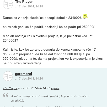
The Player
::
17. dec 2014, 14:18
Danes so z kozjo skodelico dosegli debelih 234000$
en strech goal so že podrli, naslednji bo za podrt pri 250000$
A sploh obstaja kak slovenski projekt, ki je pokasiral več kot
234000$?
Kaj mislte, kok bo zbranga denarja do konca kampanje (še 17
dni)? Sem prepričan, da bi se dal stisnt na 300.000$ al pa
350.000$, glede na to, da ma projekt kar velik exposerja in je skos
na prvi strani kickstarterja.
garamond
::
17. dec 2014, 14:36
The Player
je
17. dec 2014 ob 14:18
izjavil
:
A sploh obstaja kak slovenski projekt, ki je pokasiral več kot
234000$?