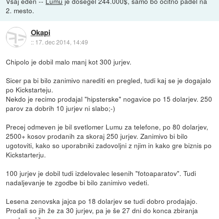
Vsaj eden --
Lumu
je dosegel 244.000$, samo bo očitno padel na
2. mesto.
Okapi
::
17. dec 2014, 14:49
Chipolo je dobil malo manj kot 300 jurjev.
Sicer pa bi bilo zanimivo narediti en pregled, tudi kaj se je dogajalo
po Kickstarteju.
Nekdo je recimo prodajal "hipsterske" nogavice po 15 dolarjev. 250
parov za dobrih 10 jurjev ni slabo;-)
Precej odmeven je bil svetlomer Lumu za telefone, po 80 dolarjev,
2500+ kosov prodanih za skoraj 250 jurjev. Zanimivo bi bilo
ugotoviti, kako so uporabniki zadovoljni z njim in kako gre biznis po
Kickstarterju.
100 jurjev je dobil tudi izdelovalec lesenih "fotoaparatov". Tudi
nadaljevanje te zgodbe bi bilo zanimivo vedeti.
Lesena zenovska jajca po 18 dolarjev se tudi dobro prodajajo.
Prodali so jih že za 30 jurjev, pa je še 27 dni do konca zbiranja