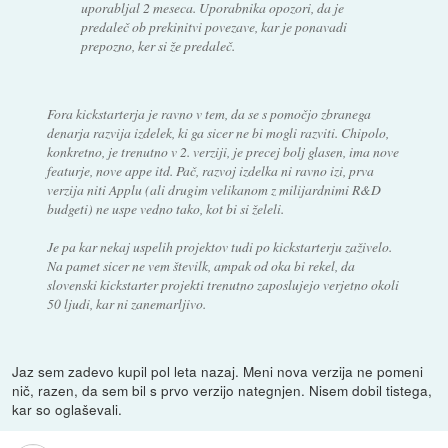
uporabljal 2 meseca. Uporabnika opozori, da je
predaleč ob prekinitvi povezave, kar je ponavadi
prepozno, ker si že predaleč.
Fora kickstarterja je ravno v tem, da se s pomočjo zbranega
denarja razvija izdelek, ki ga sicer ne bi mogli razviti. Chipolo,
konkretno, je trenutno v 2. verziji, je precej bolj glasen, ima nove
featurje, nove appe itd. Pač, razvoj izdelka ni ravno izi, prva
verzija niti Applu (ali drugim velikanom z milijardnimi R&D
budgeti) ne uspe vedno tako, kot bi si želeli.
Je pa kar nekaj uspelih projektov tudi po kickstarterju zaživelo.
Na pamet sicer ne vem številk, ampak od oka bi rekel, da
slovenski kickstarter projekti trenutno zaposlujejo verjetno okoli
50 ljudi, kar ni zanemarljivo.
Jaz sem zadevo kupil pol leta nazaj. Meni nova verzija ne pomeni
nič, razen, da sem bil s prvo verzijo nategnjen. Nisem dobil tistega,
kar so oglaševali.