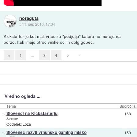
noraguta
::
11. sep 2016, 17:04
Kickstarter je kot mali vrtec za "podjetja" katera ne morejo na
borzo. Itak imajo otroc velike oči in dolg gobec.
...
5
»
«
1
3
4
Vredno ogleda ...
Tema
Sporočila
»
Slovenci na Kickstarterju
168
Avenger
Oddelek:
Loža
»
Slovenec razvil vrhunsko gaming miško
150