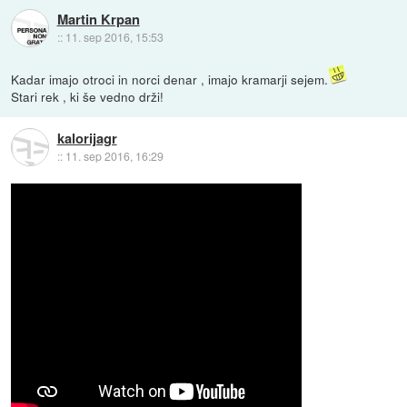
Martin Krpan
::
11. sep 2016, 15:53
Kadar imajo otroci in norci denar , imajo kramarji sejem.
Stari rek , ki še vedno drži!
kalorijagr
::
11. sep 2016, 16:29