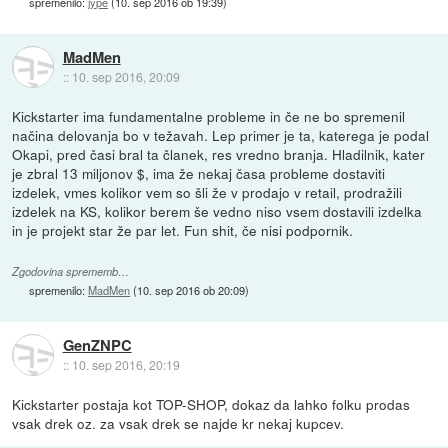
spremenilo:
jype
(
10. sep 2016 ob 19:39
)
MadMen
::
10. sep 2016, 20:09
Kickstarter ima fundamentalne probleme in če ne bo spremenil
načina delovanja bo v težavah. Lep primer je ta, katerega je podal
Okapi, pred časi bral ta članek, res vredno branja. Hladilnik, kater
je zbral 13 miljonov $, ima že nekaj časa probleme dostaviti
izdelek, vmes kolikor vem so šli že v prodajo v retail, prodražili
izdelek na KS, kolikor berem še vedno niso vsem dostavili izdelka
in je projekt star že par let. Fun shit, če nisi podpornik.
Zgodovina sprememb…
spremenilo:
MadMen
(
10. sep 2016 ob 20:09
)
GenZNPC
::
10. sep 2016, 20:19
Kickstarter postaja kot TOP-SHOP, dokaz da lahko folku prodas
vsak drek oz. za vsak drek se najde kr nekaj kupcev.