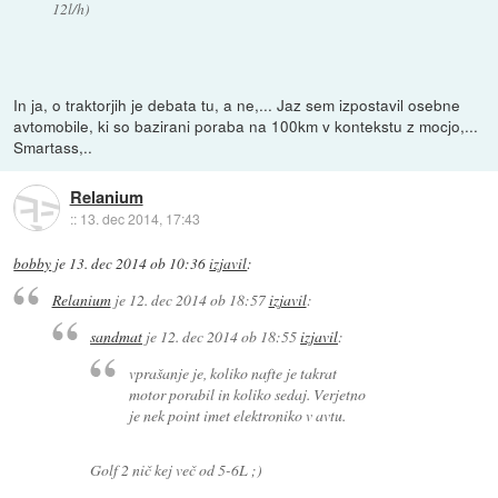
12l/h)
In ja, o traktorjih je debata tu, a ne,... Jaz sem izpostavil osebne
avtomobile, ki so bazirani poraba na 100km v kontekstu z mocjo,...
Smartass,..
Relanium
::
13. dec 2014, 17:43
bobby
je
13. dec 2014 ob 10:36
izjavil
:
Relanium
je
12. dec 2014 ob 18:57
izjavil
:
sandmat
je
12. dec 2014 ob 18:55
izjavil
:
vprašanje je, koliko nafte je takrat
motor porabil in koliko sedaj. Verjetno
je nek point imet elektroniko v avtu.
Golf 2 nič kej več od 5-6L ;)