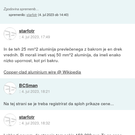
Zgodovina sprememb…
spremenilo:
starfotr
(
4. jul 2023 ob 14:40
)
starfotr
::
4. jul 2023, 17:49
In še teh 25 mm^2 aluminija prevlečenega z bakrom je en drek
vrednih. Bi morali imeti vsaj 50 mm^2 aluminija, da imeli enako
nizko upornost, kot pri bakru.
Copper-clad aluminium wire @ Wikipedia
BCSman
::
4. jul 2023, 18:21
Na tej strani se je treba registrirat da sploh prikaze cene...
starfotr
::
4. jul 2023, 18:32
Lahko ti povem, da stanejo tam nekje 150-200 eur. To so cene