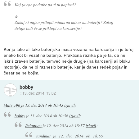
Kaj za ene podatke pa si tu napisal?
&
Zakaj ni nujno prilopit minus na minus na bateriji? Zakaj
deluje tudi če se priklopi na karoserijo?
Ker je tako ali tako baterijska masa vezana na karoserijo in je torej
enako kot bi vezal na baterijo. Praktična razlika pa je ta, da ne
iskriš zraven baterije, temveč nekje drugje (na karoseriji ali bloku
motorja), da ne bi razneslo baterije, kar je danes redek pojav in
česar se ne bojim.
bobby
::
13. dec 2014, 13:02
Matevz96
je
13. dec 2014 ob 10:43
izjavil
:
bobby
je
13. dec 2014 ob 10:36
izjavil
:
Relanium
je
12. dec 2014 ob 18:57
izjavil
:
sandmat
je
12. dec 2014 ob 18:55