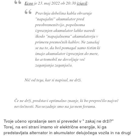
Ecoo
je
23. maj 2022 ob 20:30
izjavil
:
Pravšnja debelina kabla obvaruje
"napajalni" akumulator pred
preobremenitvijo, popolnoma
izpraznjen akumulator lahko naredi
škodo "napajalnemu" akumulatorju v
primeru premočnih kablov. Ne zanašaj
se na to, da boš pomagal samo tistim ki
imajo akumulator izpraznjen do mere,
ko avtomobil ne dovoljuje več
zaganjanja zaganjača.
Nič od tega, kar si napisal, ne drži.
Če ne drži, predstavi optimalno znanje, ki bo preprečilo največ
nevšečnosti. Navsezadnje smo na javnem forumu.
Tvoje učeno vprašanje sem si prevedel v " zakaj ne drži?"
Torej, na eni strani imamo vir električne energije, ki ga
predstavljata alternator in akumulator delujočega vozila in na drugi