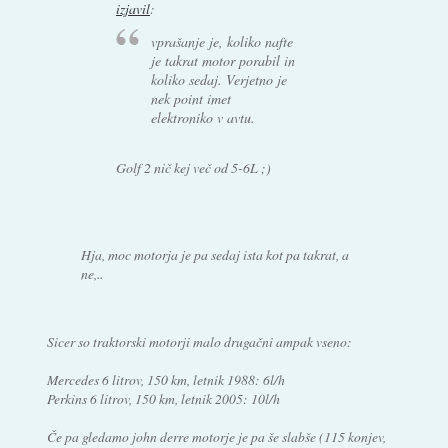
izjavil
:
vprašanje je, koliko nafte
je takrat motor porabil in
koliko sedaj. Verjetno je
nek point imet
elektroniko v avtu.
Golf 2 nič kej več od 5-6L ;)
Hja, moc motorja je pa sedaj ista kot pa takrat, a
ne,..
Sicer so traktorski motorji malo drugačni ampak vseno:
Mercedes 6 litrov, 150 km, letnik 1988: 6l/h
Perkins 6 litrov, 150 km, letnik 2005: 10l/h
Če pa gledamo john derre motorje je pa še slabše (115 konjev,