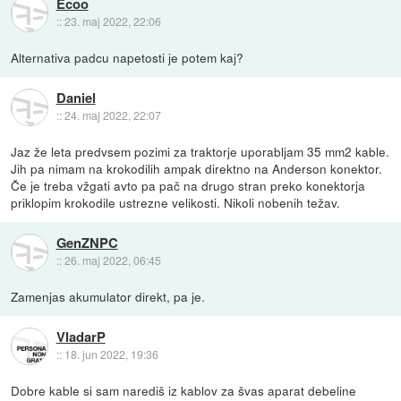
Ecoo
::
23. maj 2022, 22:06
Alternativa padcu napetosti je potem kaj?
Daniel
::
24. maj 2022, 22:07
Jaz že leta predvsem pozimi za traktorje uporabljam 35 mm2 kable.
Jih pa nimam na krokodilih ampak direktno na Anderson konektor.
Če je treba vžgati avto pa pač na drugo stran preko konektorja
priklopim krokodile ustrezne velikosti. Nikoli nobenih težav.
GenZNPC
::
26. maj 2022, 06:45
Zamenjas akumulator direkt, pa je.
VladarP
::
18. jun 2022, 19:36
Dobre kable si sam narediš iz kablov za švas aparat debeline