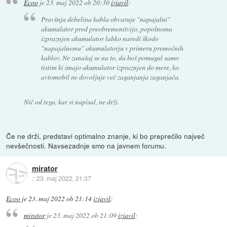
Ecoo
je
23. maj 2022 ob 20:30
izjavil
:
Pravšnja debelina kabla obvaruje "napajalni"
akumulator pred preobremenitvijo, popolnoma
izpraznjen akumulator lahko naredi škodo
"napajalnemu" akumulatorju v primeru premočnih
kablov. Ne zanašaj se na to, da boš pomagal samo
tistim ki imajo akumulator izpraznjen do mere, ko
avtomobil ne dovoljuje več zaganjanja zaganjača.
Nič od tega, kar si napisal, ne drži.
Če ne drži, predstavi optimalno znanje, ki bo preprečilo največ
nevšečnosti. Navsezadnje smo na javnem forumu.
mirator
::
23. maj 2022, 21:37
Ecoo
je
23. maj 2022 ob 21:14
izjavil
:
mirator
je
23. maj 2022 ob 21:09
izjavil
: