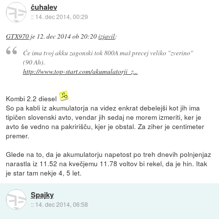
čuhalev
::
14. dec 2014, 00:29
GTX970
je
12. dec 2014 ob 20:20
izjavil
:
Će ima tvoj akku zagonski tok 800A maš precej veliko "zverino"
(90 Ah).
http://www.top-start.com/akumulatorji_z...
Kombi 2.2 diesel
So pa kabli iz akumulatorja na videz enkrat debelejši kot jih ima
tipičen slovenski avto, vendar jih sedaj ne morem izmeriti, ker je
avto še vedno na pakririšču, kjer je obstal. Za ziher je centimeter
premer.
Glede na to, da je akumulatorju napetost po treh dnevih polnjenjaz
narastla iz 11.52 na kvečjemu 11.78 voltov bi rekel, da je hin. Itak
je star tam nekje 4, 5 let.
Spajky
::
14. dec 2014, 06:58