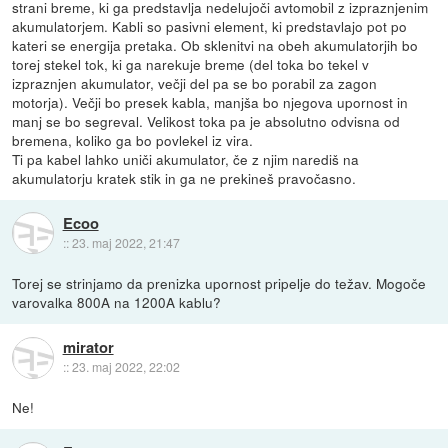
strani breme, ki ga predstavlja nedelujoči avtomobil z izpraznjenim
akumulatorjem. Kabli so pasivni element, ki predstavlajo pot po
kateri se energija pretaka. Ob sklenitvi na obeh akumulatorjih bo
torej stekel tok, ki ga narekuje breme (del toka bo tekel v
izpraznjen akumulator, večji del pa se bo porabil za zagon
motorja). Večji bo presek kabla, manjša bo njegova upornost in
manj se bo segreval. Velikost toka pa je absolutno odvisna od
bremena, koliko ga bo povlekel iz vira.
Ti pa kabel lahko uniči akumulator, če z njim narediš na
akumulatorju kratek stik in ga ne prekineš pravočasno.
Ecoo
::
23. maj 2022, 21:47
Torej se strinjamo da prenizka upornost pripelje do težav. Mogoče
varovalka 800A na 1200A kablu?
mirator
::
23. maj 2022, 22:02
Ne!