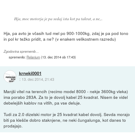
Hja, moc motorja je pa sedaj ista kot pa takrat, a ne,..
Hja, pa avto je včasih tud mel po 900-1000kg, zdaj je pa pod tono
in pol kr težko pridit, a ne? (v enakem velikostnem razredu)
Zgodovina sprememb…
spremenilo:
Relanium
(
13. dec 2014 ob 17:43
)
krneki0001
::
13. dec 2014, 21:43
Manjši vitel na terencih (recimo model 8000 - nekje 3600kg vleka)
ima porabo 283A. Za to je dovolj kabel 25 kvadrat. Nisem še videl
debelejših kablov na vitlih, pa vse deluje.
Tudi za 2.0 dizelski motor je 25 kvadrat kabel dovolj. Sevda morajo
biti pa klešče dobro staknjene, ne neki čungalunga, kot danes to
prodajajo.