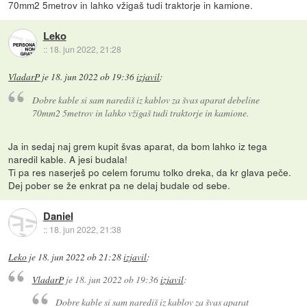
70mm2 5metrov in lahko vžigaš tudi traktorje in kamione.
Leko
::
18. jun 2022, 21:28
VladarP
je
18. jun 2022 ob 19:36
izjavil
:
Dobre kable si sam narediš iz kablov za švas aparat debeline
70mm2 5metrov in lahko vžigaš tudi traktorje in kamione.
Ja in sedaj naj grem kupit švas aparat, da bom lahko iz tega
naredil kable. A jesi budala!
Ti pa res naserješ po celem forumu tolko dreka, da kr glava peče.
Dej pober se že enkrat pa ne delaj budale od sebe.
Daniel
::
18. jun 2022, 21:38
Leko
je
18. jun 2022 ob 21:28
izjavil
:
VladarP
je
18. jun 2022 ob 19:36
izjavil
:
Dobre kable si sam narediš iz kablov za švas aparat