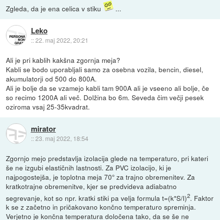
Zgleda, da je ena celica v stiku
...
Leko
::
22. maj 2022, 20:21
Ali je pri kablih kakšna zgornja meja?
Kabli se bodo uporabljali samo za osebna vozila, bencin, diesel,
akumulatorji od 500 do 800A.
Ali je bolje da se vzamejo kabli tam 900A ali je vseeno ali bolje, če
so recimo 1200A ali več. Dolžina bo 6m. Seveda čim večji pesek
oziroma vsaj 25-35kvadrat.
mirator
::
23. maj 2022, 18:54
Zgornjo mejo predstavlja izolacija glede na temperaturo, pri kateri
še ne izgubi elastičnih lastnosti. Za PVC izolacijo, ki je
najpogostejša, je toplotna meja 70° za trajno obremenitev. Za
kratkotrajne obremenitve, kjer se predvideva adiabatno
2
segrevanje, kot so npr. kratki stiki pa velja formula t=(k*S/I)
. Faktor
k se z začetno in pričakovano končno temperaturo spreminja.
Verjetno je končna temperatura določena tako, da se še ne