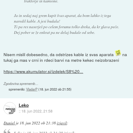
traktorje in kamione.
Ja in sedaj naj grem kupit švas aparat, da bom lahko iz tega
naredil kable. A jesi budala!
Ti pa res naserješ po celem forumu tolko dreka, da kr glava peče.
Dej pober se že enkrat pa ne delaj budale od sebe.
Nisem mislil dobesedno, da odstrizes kable iz svas aparata
na
tukaj ga mas v crni in rdeci barvi na metre kekec neizobrazeni
https://www.akumulator.si/izdelek/S8%20...
Zgodovina sprememb…
spremenilo:
VladarP
(
18. jun 2022 ob 21:55
)
Leko
::
18. jun 2022, 21:58
Daniel
je
18. jun 2022 ob 21:38
izjavil
:
Leko
je
18. jun 2022 ob 21:28
izjavil
: