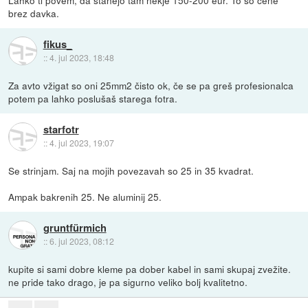
brez davka.
fikus_
::
4. jul 2023, 18:48
Za avto vžigat so oni 25mm2 čisto ok, če se pa greš profesionalca
potem pa lahko poslušaš starega fotra.
starfotr
::
4. jul 2023, 19:07
Se strinjam. Saj na mojih povezavah so 25 in 35 kvadrat.
Ampak bakrenih 25. Ne aluminij 25.
gruntfürmich
::
6. jul 2023, 08:12
kupite si sami dobre kleme pa dober kabel in sami skupaj zvežite.
ne pride tako drago, je pa sigurno veliko bolj kvalitetno.