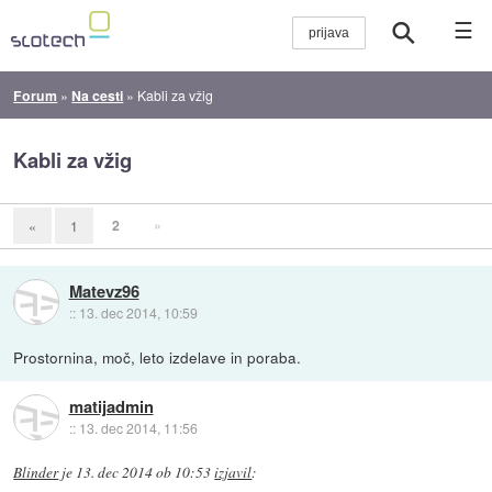
☰
Forum
»
Na cesti
»
Kabli za vžig
Kabli za vžig
2
»
«
1
Matevz96
::
13. dec 2014, 10:59
Prostornina, moč, leto izdelave in poraba.
matijadmin
::
13. dec 2014, 11:56
Blinder
je
13. dec 2014 ob 10:53
izjavil
: