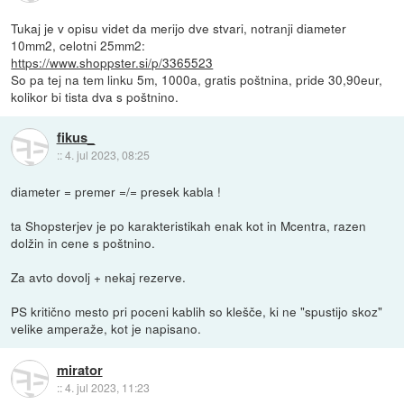
Tukaj je v opisu videt da merijo dve stvari, notranji diameter
10mm2, celotni 25mm2:
https://www.shoppster.si/p/3365523
So pa tej na tem linku 5m, 1000a, gratis poštnina, pride 30,90eur,
kolikor bi tista dva s poštnino.
fikus_
::
4. jul 2023, 08:25
diameter = premer =/= presek kabla !
ta Shopsterjev je po karakteristikah enak kot in Mcentra, razen
dolžin in cene s poštnino.
Za avto dovolj + nekaj rezerve.
PS kritično mesto pri poceni kablih so klešče, ki ne "spustijo skoz"
velike amperaže, kot je napisano.
mirator
::
4. jul 2023, 11:23