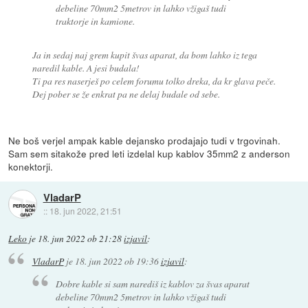
debeline 70mm2 5metrov in lahko vžigaš tudi
traktorje in kamione.
Ja in sedaj naj grem kupit švas aparat, da bom lahko iz tega
naredil kable. A jesi budala!
Ti pa res naserješ po celem forumu tolko dreka, da kr glava peče.
Dej pober se že enkrat pa ne delaj budale od sebe.
Ne boš verjel ampak kable dejansko prodajajo tudi v trgovinah.
Sam sem sitakože pred leti izdelal kup kablov 35mm2 z anderson
konektorji.
VladarP
::
18. jun 2022, 21:51
Leko
je
18. jun 2022 ob 21:28
izjavil
:
VladarP
je
18. jun 2022 ob 19:36
izjavil
:
Dobre kable si sam narediš iz kablov za švas aparat
debeline 70mm2 5metrov in lahko vžigaš tudi