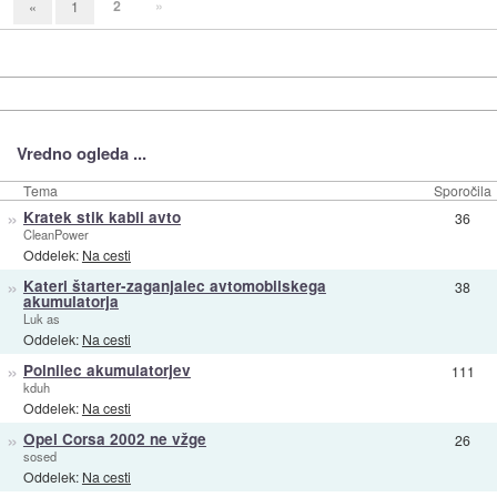
2
»
«
1
Vredno ogleda ...
Tema
Sporočila
»
Kratek stik kabli avto
36
CleanPower
Oddelek:
Na cesti
»
Kateri štarter-zaganjalec avtomobilskega
38
akumulatorja
Luk as
Oddelek:
Na cesti
»
Polnilec akumulatorjev
111
kduh
Oddelek:
Na cesti
»
Opel Corsa 2002 ne vžge
26
sosed
Oddelek:
Na cesti