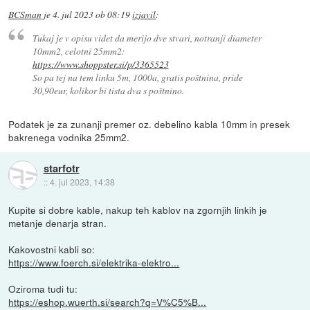
BCSman
je
4. jul 2023 ob 08:19
izjavil
:
Tukaj je v opisu videt da merijo dve stvari, notranji diameter
10mm2, celotni 25mm2:
https://www.shoppster.si/p/3365523
So pa tej na tem linku 5m, 1000a, gratis poštnina, pride
30,90eur, kolikor bi tista dva s poštnino.
Podatek je za zunanji premer oz. debelino kabla 10mm in presek
bakrenega vodnika 25mm2.
starfotr
::
4. jul 2023, 14:38
Kupite si dobre kable, nakup teh kablov na zgornjih linkih je
metanje denarja stran.
Kakovostni kabli so:
https://www.foerch.si/elektrika-elektro...
Oziroma tudi tu:
https://eshop.wuerth.si/search?q=V%C5%B...