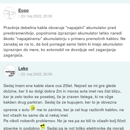
Ecoo
::
23. maj 2022, 20:30
Pravšnja debelina kabla obvaruje "napajalni" akumulator pred
preobremenitvijo, popolnoma izpraznjen akumulator lahko naredi
škodo "napajalnemu" akumulatorju v primeru premočnih kablov. Ne
zanašaj se na to, da boš pomagal samo tistim ki imajo akumulator
izpraznjen do mere, ko avtomobil ne dovoljuje več zaganjanja
zaganjača.
Leko
::
23. maj 2022, 20:59
Sedaj imam ene kable stare cca 20let. Nejveč se mi gre glede
dolzine, ker ti so dolgi dobra 2m in moras avta imet res čist blizu,
kar je zelo tezko se posebej, če je zraven tistega, ki ne vžge
kakšen drug parkiran. Sedaj če ze kupujem, ker to je obvezna
oprema v avtu
me to zanima, ker je cel kup razlicnih kablov, ne
kot včasih ko samo da si nekaj imel.
Pa nikoli nobenih problemov. No ja res pa so bili to včasih bolj fičoti
stoenke in podobno
Sedaj pa je not toliko elektronke da moraš