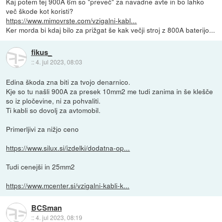
Kaj potem tej 900A 6m so "preveč" za navadne avte in bo lahko
več škode kot koristi?
https://www.mimovrste.com/vzigalni-kabl...
Ker morda bi kdaj bilo za prižgat še kak večji stroj z 800A baterijo...
fikus_
::
4. jul 2023, 08:03
Edina škoda zna biti za tvojo denarnico.
Kje so tu našli 900A za presek 10mm2 me tudi zanima in še klešče
so iz pločevine, ni za pohvaliti.
Ti kabli so dovolj za avtomobil.
Primerljivi za nižjo ceno
https://www.silux.si/izdelki/dodatna-op...
Tudi cenejši in 25mm2
https://www.mcenter.si/vzigalni-kabli-k...
BCSman
::
4. jul 2023, 08:19