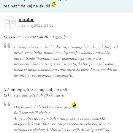
res pazit da kaj ne skuriš
mirator
::
23. maj 2022, 21:09
Ecoo
je
23. maj 2022 ob 20:30
izjavil
:
Pravšnja debelina kabla obvaruje "napajalni" akumulator pred
preobremenitvijo, popolnoma izpraznjen akumulator lahko
naredi škodo "napajalnemu" akumulatorju v primeru
premočnih kablov. Ne zanašaj se na to, da boš pomagal samo
tistim ki imajo akumulator izpraznjen do mere, ko avtomobil ne
dovoljuje več zaganjanja zaganjača.
Nič od tega, kar si napisal, ne drži.
Leko
je
23. maj 2022 ob 20:06
izjavil
:
Daj to malo bolj po kmečko razloži
Bolj sem mislil glede A.
Ali je boljse da so čimbolj v rangu kot je recimo aku. OK
mogoce kaksnih 100A več. Ali je vseeno ali celo boljše če so
oziroma ko gledam A 1200 ali celo večji. Ali se "pretok" kaj