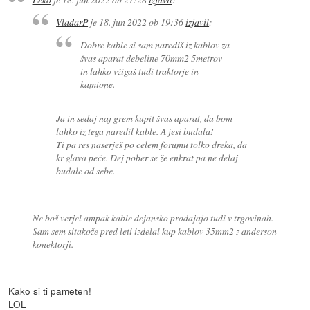
VladarP
je
18. jun 2022 ob 19:36
izjavil
:
Dobre kable si sam narediš iz kablov za
švas aparat debeline 70mm2 5metrov
in lahko vžigaš tudi traktorje in
kamione.
Ja in sedaj naj grem kupit švas aparat, da bom
lahko iz tega naredil kable. A jesi budala!
Ti pa res naserješ po celem forumu tolko dreka, da
kr glava peče. Dej pober se že enkrat pa ne delaj
budale od sebe.
Ne boš verjel ampak kable dejansko prodajajo tudi v trgovinah.
Sam sem sitakože pred leti izdelal kup kablov 35mm2 z anderson
konektorji.
Kako si ti pameten!
LOL