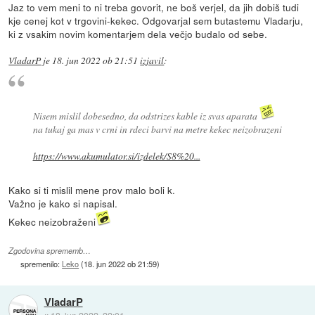
Jaz to vem meni to ni treba govorit, ne boš verjel, da jih dobiš tudi
kje cenej kot v trgovini-kekec. Odgovarjal sem butastemu Vladarju,
ki z vsakim novim komentarjem dela večjo budalo od sebe.
VladarP
je
18. jun 2022 ob 21:51
izjavil
:
Nisem mislil dobesedno, da odstrizes kable iz svas aparata
na tukaj ga mas v crni in rdeci barvi na metre kekec neizobrazeni
https://www.akumulator.si/izdelek/S8%20...
Kako si ti mislil mene prov malo boli k.
Važno je kako si napisal.
Kekec neizobraženi
Zgodovina sprememb…
spremenilo:
Leko
(
18. jun 2022 ob 21:59
)
VladarP