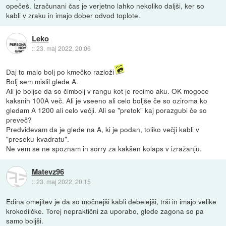
opečeš. Izračunani čas je verjetno lahko nekoliko daljši, ker so
kabli v zraku in imajo dober odvod toplote.
Leko
::
23. maj 2022, 20:06
Daj to malo bolj po kmečko razloži
Bolj sem mislil glede A.
Ali je boljse da so čimbolj v rangu kot je recimo aku. OK mogoce
kaksnih 100A več. Ali je vseeno ali celo boljše če so oziroma ko
gledam A 1200 ali celo večji. Ali se "pretok" kaj porazgubi če so
preveč?
Predvidevam da je glede na A, ki je podan, toliko večji kabli v
"preseku-kvadratu".
Ne vem se ne spoznam in sorry za kakšen kolaps v izražanju.
Matevz96
::
23. maj 2022, 20:15
Edina omejitev je da so močnejši kabli debelejši, trši in imajo velike
krokodilčke. Torej nepraktični za uporabo, glede zagona so pa
samo boljši.