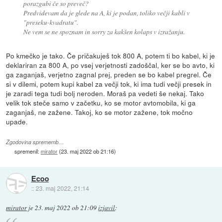
porazgubi če so preveč?
Predvidevam da je glede na A, ki je podan, toliko večji kabli v
"preseku-kvadratu".
Ne vem se ne spoznam in sorry za kakšen kolaps v izražanju.
Po kmečko je tako. Če pričakuješ tok 800 A, potem ti bo kabel, ki je
deklariran za 800 A, po vsej verjetnosti zadoščal, ker se bo avto, ki
ga zaganjaš, verjetno zagnal prej, preden se bo kabel pregrel. Če
si v dilemi, potem kupi kabel za večji tok, ki ima tudi večji presek in
je zaradi tega tudi bolj neroden. Moraš pa vedeti še nekaj. Tako
velik tok steče samo v začetku, ko se motor avtomobila, ki ga
zaganjaš, ne zažene. Takoj, ko se motor zažene, tok močno
upade.
Zgodovina sprememb…
spremenil:
mirator
(
23. maj 2022 ob 21:16
)
Ecoo
::
23. maj 2022, 21:14
mirator
je
23. maj 2022 ob 21:09
izjavil
: