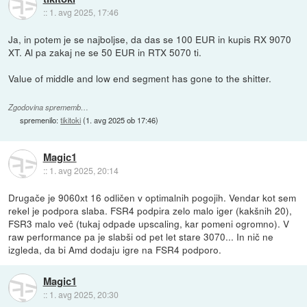
::
1. avg 2025, 17:46
Ja, in potem je se najboljse, da das se 100 EUR in kupis RX 9070
XT. Al pa zakaj ne se 50 EUR in RTX 5070 ti.
Value of middle and low end segment has gone to the shitter.
Zgodovina sprememb…
spremenilo:
tikitoki
(
1. avg 2025 ob 17:46
)
Magic1
::
1. avg 2025, 20:14
Drugače je 9060xt 16 odličen v optimalnih pogojih. Vendar kot sem
rekel je podpora slaba. FSR4 podpira zelo malo iger (kakšnih 20),
FSR3 malo več (tukaj odpade upscaling, kar pomeni ogromno). V
raw performance pa je slabši od pet let stare 3070... In nič ne
izgleda, da bi Amd dodaju igre na FSR4 podporo.
Magic1
::
1. avg 2025, 20:30