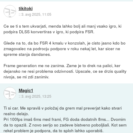
tikitoki
::
3. avg 2025, 11:05
Ce se ti s tem ukvarjati, menda lahko bolj ali manj vsako igro, ki
podpira DLSS konvertiras v igro, ki podpira FSR.
Glede na to, da bo FSR 4 kmalu v konzolah, je cisto jasno kdo bo
zmagovalec na podrocju podpore v roku nekaj let, kar sicer ne
spreme stanja dandanes.
Frame generation me ne zanima. Zame je to drek na palici, ker
dejansko ne resi problema odzivnosti. Upscale, ce se drzis quality
nivoja, se mi zdi zanimiv.
Magic1
::
3. avg 2025, 13:25
Ti si car. Me spraviš v položaj da grem mal preverjat kako stvari
realno delajo.
Pri 100fps imaš 6ms med frami, FG doda dodatnih 8ms... Dvomim
da to opaziš. Z novo serijo so zadeve bistveno poboljšali. Kot sem
rekel problem je podpora, da to sploh lahko uporabiš.