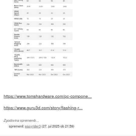
https://www.tomshardware.com/pc-compone...
https://www.guru3d.com/story/flashing-r...
Zgodovina sprememb…
spremenil:
easyrider3
(
27. jul 2025 ob 21:59
)