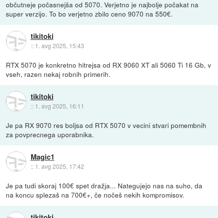
občutneje počasnejša od 5070. Verjetno je najbolje počakat na
super verzijo. To bo verjetno zbilo ceno 9070 na 550€.
tikitoki
::
1. avg 2025, 15:43
RTX 5070 je konkretno hitrejsa od RX 9060 XT ali 5060 Ti 16 Gb, v
vseh, razen nekaj robnih primerih.
tikitoki
::
1. avg 2025, 16:11
Je pa RX 9070 res boljsa od RTX 5070 v vecini stvari pomembnih
za povprecnega uporabnika.
Magic1
::
1. avg 2025, 17:42
Je pa tudi skoraj 100€ spet dražja... Nategujejo nas na suho, da
na koncu splezaš na 700€+, če nočeš nekih kompromisov.
tikitoki