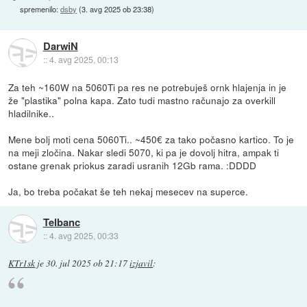
spremenilo:
dsby
(
3. avg 2025 ob 23:38
)
DarwiN
::
4. avg 2025, 00:13
Za teh ~160W na 5060Ti pa res ne potrebuješ ornk hlajenja in je
že "plastika" polna kapa. Zato tudi mastno računajo za overkill
hladilnike..
Mene bolj moti cena 5060Ti.. ~450€ za tako počasno kartico. To je
na meji zločina. Nakar sledi 5070, ki pa je dovolj hitra, ampak ti
ostane grenak priokus zaradi usranih 12Gb rama. :DDDD
Ja, bo treba počakat še teh nekaj mesecev na superce.
Telbanc
::
4. avg 2025, 00:33
KTr1sk
je
30. jul 2025 ob 21:17
izjavil
: