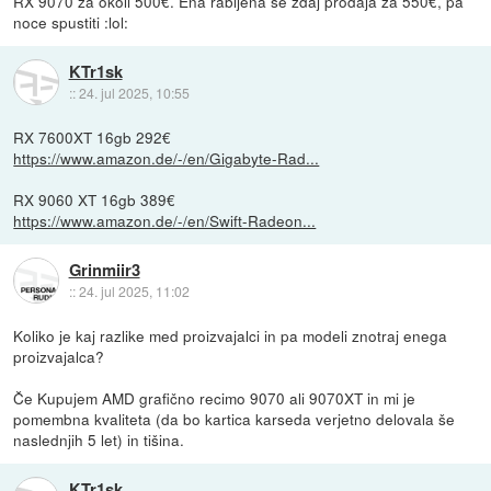
RX 9070 za okoli 500€. Ena rabljena se zdaj prodaja za 550€, pa
noce spustiti :lol:
KTr1sk
::
24. jul 2025, 10:55
RX 7600XT 16gb 292€
https://www.amazon.de/-/en/Gigabyte-Rad...
RX 9060 XT 16gb 389€
https://www.amazon.de/-/en/Swift-Radeon...
Grinmiir3
::
24. jul 2025, 11:02
Koliko je kaj razlike med proizvajalci in pa modeli znotraj enega
proizvajalca?
Če Kupujem AMD grafično recimo 9070 ali 9070XT in mi je
pomembna kvaliteta (da bo kartica karseda verjetno delovala še
naslednjih 5 let) in tišina.
KTr1sk