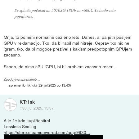
Se splača počakat na 5070S@18Gb za ~600€. Te bodo zelo
popularne.
Mnja, to pomeni normalne cez eno leto. Danes, al pa jutri posljem
GPU v reklamacijo. Tko, da bi rabil mal hitreje. Ceprav tko nic ne
igram, tko, da bi mogoce prezivel s kakism predpotopnim GPUjem
zacasno.
Skoda, da nima cPU iGPU, bi bil problem zacasno resen.
Zgodovina sprememb…
spremenilo:
tikitoki
(
29. jul 2025 ob 13:43
)
KTr1sk
::
30. jul 2025, 15:37
A je že kdo kupil/testiral
Lossless Scaling
https://store.steampowered.com/app/9930...