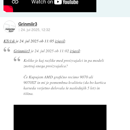
Grinmiir3
::
24. jul 2025, 12:32
KTr1sk
je
24. jul 2025 ob 11:05
izjavil
:
Grinmiir3
je
24. jul 2025 ob 11:02
izjavil
:
Koliko je kaj razlike med proizvajalci in pa modeli
znotraj enega proizvajalca?
Če Kupujem AMD grafično recimo 9070 ali
9070XT in mi je pomembna kvaliteta (da bo kartica
karseda verjetno delovala še naslednjih 5 let) in
tišina.