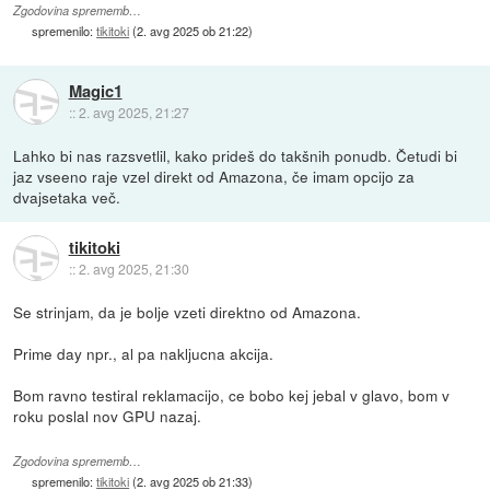
Zgodovina sprememb…
spremenilo:
tikitoki
(
2. avg 2025 ob 21:22
)
Magic1
::
2. avg 2025, 21:27
Lahko bi nas razsvetlil, kako prideš do takšnih ponudb. Četudi bi
jaz vseeno raje vzel direkt od Amazona, če imam opcijo za
dvajsetaka več.
tikitoki
::
2. avg 2025, 21:30
Se strinjam, da je bolje vzeti direktno od Amazona.
Prime day npr., al pa nakljucna akcija.
Bom ravno testiral reklamacijo, ce bobo kej jebal v glavo, bom v
roku poslal nov GPU nazaj.
Zgodovina sprememb…
spremenilo:
tikitoki
(
2. avg 2025 ob 21:33
)