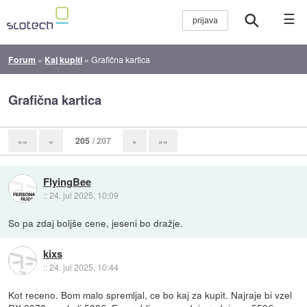
☰
Forum
»
Kaj kupiti
»
Grafična kartica
Grafična kartica
205
/ 207
««
«
»
»»
FlyingBee
::
24. jul 2025, 10:09
So pa zdaj boljše cene, jeseni bo dražje.
kixs
::
24. jul 2025, 10:44
Kot receno. Bom malo spremljal, ce bo kaj za kupit. Najraje bi vzel