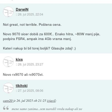
DarwiN
::
26. jul 2025, 22:04
Not great, not terrible. Poštena cena.
Novo 9070 sicer dobiš za 600€.. Enako hitra, ~80W manj pije,
podpira FSR4, ampak ima 4Gb vrama manj.
Kateri nakup bi bil torej boljši? Glasujte zdaj! ;)
kixs
::
26. jul 2025, 23:27
Novo rx9070 ali rx9070xt.
tikitoki
::
27. jul 2025, 08:06
care20
je
26. jul 2025 ob 21:25
izjavil
:
mene samo zanima...sem naredil vredu nakup ali ne