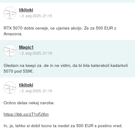
tikitoki
::
2. avg 2025, 21:15
RTX 5070 dobis ceneje, ce ujames akcijo. Ze za 500 EUR z
Amazona.
Magic1
::
2. avg 2025, 21:19
Gledam na keepi za .de in ne vidim, da bi bila katerakoli kadarkoli
5070 pod 539€.
tikitoki
::
2. avg 2025, 21:19
Ocitno delas nekaj narobe.
https://ibb.co/zT1cFJXm
In, ja, lahko si dobil tocno ta model za 500 EUR s postino vred.