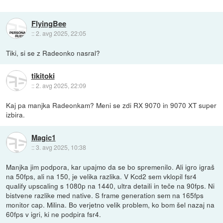
FlyingBee
::
2. avg 2025, 22:05
Tiki, si se z Radeonko nasral?
tikitoki
::
2. avg 2025, 22:09
Kaj pa manjka Radeonkam? Meni se zdi RX 9070 in 9070 XT super
izbira.
Magic1
::
3. avg 2025, 10:38
Manjka jim podpora, kar upajmo da se bo spremenilo. Ali igro igraš
na 50fps, ali na 150, je velika razlika. V Kcd2 sem vklopil fsr4
qualify upscaling s 1080p na 1440, ultra detaili in teče na 90fps. Ni
bistvene razlike med native. S frame generation sem na 165fps
monitor cap. Milina. Bo verjetno velik problem, ko bom šel nazaj na
60fps v igri, ki ne podpira fsr4.