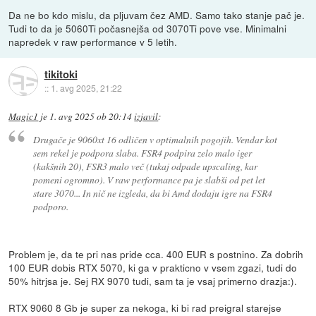
Da ne bo kdo mislu, da pljuvam čez AMD. Samo tako stanje pač je.
Tudi to da je 5060Ti počasnejša od 3070Ti pove vse. Minimalni
napredek v raw performance v 5 letih.
tikitoki
::
1. avg 2025, 21:22
Magic1
je
1. avg 2025 ob 20:14
izjavil
:
Drugače je 9060xt 16 odličen v optimalnih pogojih. Vendar kot
sem rekel je podpora slaba. FSR4 podpira zelo malo iger
(kakšnih 20), FSR3 malo več (tukaj odpade upscaling, kar
pomeni ogromno). V raw performance pa je slabši od pet let
stare 3070... In nič ne izgleda, da bi Amd dodaju igre na FSR4
podporo.
Problem je, da te pri nas pride cca. 400 EUR s postnino. Za dobrih
100 EUR dobis RTX 5070, ki ga v prakticno v vsem zgazi, tudi do
50% hitrjsa je. Sej RX 9070 tudi, sam ta je vsaj primerno drazja:).
RTX 9060 8 Gb je super za nekoga, ki bi rad preigral starejse