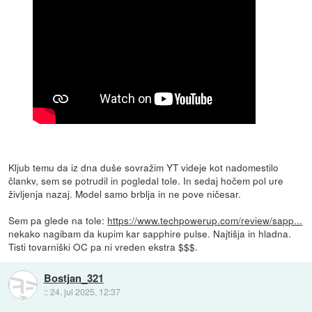
Kljub temu da iz dna duše sovražim YT videje kot nadomestilo
člankv, sem se potrudil in pogledal tole. In sedaj hočem pol ure
življenja nazaj. Model samo brblja in ne pove ničesar.
Sem pa glede na tole:
https://www.techpowerup.com/review/sapp...
nekako nagibam da kupim kar sapphire pulse. Najtišja in hladna.
Tisti tovarniški OC pa ni vreden ekstra $$$.
Bostjan_321
::
24. jul 2025, 12:37