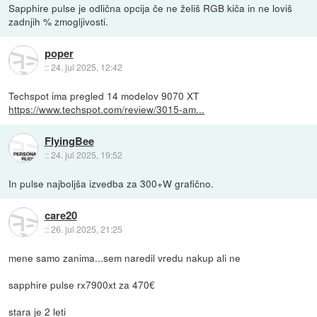
Sapphire pulse je odlična opcija če ne želiš RGB kiča in ne loviš
zadnjih % zmogljivosti.
poper
::
24. jul 2025, 12:42
Techspot ima pregled 14 modelov 9070 XT
https://www.techspot.com/review/3015-am...
FlyingBee
::
24. jul 2025, 19:52
In pulse najboljša izvedba za 300+W grafično.
care20
::
26. jul 2025, 21:25
mene samo zanima...sem naredil vredu nakup ali ne
sapphire pulse rx7900xt za 470€
stara je 2 leti