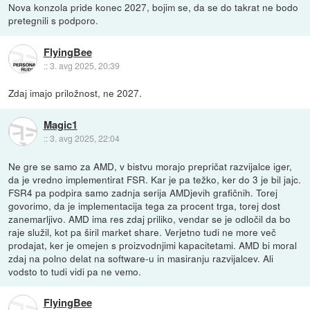
Nova konzola pride konec 2027, bojim se, da se do takrat ne bodo
pretegnili s podporo.
FlyingBee
::
3. avg 2025, 20:39
Zdaj imajo priložnost, ne 2027.
Magic1
::
3. avg 2025, 22:04
Ne gre se samo za AMD, v bistvu morajo prepričat razvijalce iger,
da je vredno implementirat FSR. Kar je pa težko, ker do 3 je bil jajc.
FSR4 pa podpira samo zadnja serija AMDjevih grafičnih. Torej
govorimo, da je implementacija tega za procent trga, torej dost
zanemarljivo. AMD ima res zdaj priliko, vendar se je odločil da bo
raje služil, kot pa širil market share. Verjetno tudi ne more več
prodajat, ker je omejen s proizvodnjimi kapacitetami. AMD bi moral
zdaj na polno delat na software-u in masiranju razvijalcev. Ali
vodsto to tudi vidi pa ne vemo.
FlyingBee