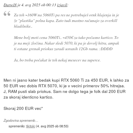
DarwiN
je
4. avg 2025 ob 00:13
izjavil
:
Za teh ~160W na 5060Ti pa res ne potrebuješ ornk hlajenja in je
že "plastika" polna kapa. Zato tudi mastno računajo za overkill
hladilnike..
Mene bolj moti cena 5060Ti.. ~450€ za tako počasno kartico. To
je na meji zločina. Nakar sledi 5070, ki pa je dovolj hitra, ampak
ti ostane grenak priokus zaradi usranih 12Gb rama. :DDDD
Ja, bo treba počakat še teh nekaj mesecev na superce.
Men ni jasno kater bedak kupi RTX 5060 Ti za 450 EUR, k lahko za
50 EUR vec dobis RTX 5070, ki je v vecini primerov 50% hitrejsa.
J, RAM pusti slab priokus. Sam ne dolgo tega je folk dal 200 EUR
za skoraj identicno kartico.
Skoraj 200 EUR vec*
Zgodovina sprememb…
spremenilo:
tikitoki
(
4. avg 2025 ob 08:53
)