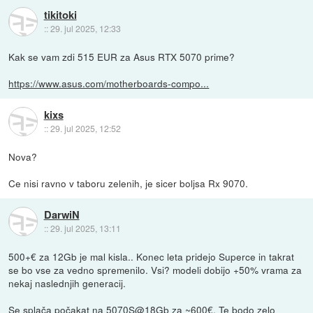
tikitoki
::
29. jul 2025, 12:33
Kak se vam zdi 515 EUR za Asus RTX 5070 prime?
https://www.asus.com/motherboards-compo...
kixs
::
29. jul 2025, 12:52
Nova?
Ce nisi ravno v taboru zelenih, je sicer boljsa Rx 9070.
DarwiN
::
29. jul 2025, 13:11
500+€ za 12Gb je mal kisla.. Konec leta pridejo Superce in takrat
se bo vse za vedno spremenilo. Vsi? modeli dobijo +50% vrama za
nekaj naslednjih generacij.
Se splača počakat na 5070S@18Gb za ~600€. Te bodo zelo