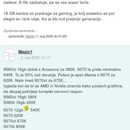
zadeve. 8 Gb zadostuje, pa se vse super lavfa.
16 GB kartice so predrage za gaming, je bolj smiselno se pol
stegnt en rank visje, tko je blo tud prejsnjo generacijo.
Zgodovina sprememb…
spremenilo:
tikitoki
(
1. avg 2025 ob 21:25
)
Magic1
::
2. avg 2025, 21:13
9060xt 16gb dobiš s Amazona za 380€. 5070 te pride minimalno
540€. To je 50% več denarja. Potem je spet dilema s 9070 za
620€. Nato imaš 9070xt za 670€...
Izgleda kot da bi se AMD in Nvidia zmenila kako postavit grafične,
da skupaj pokrijejo komplet cenovni razpon.
9060xt 16gb 380€
5060ti 16gb 450€
5070 12gb
540€
9070 620€
9070xt 670€
5070ti 800€