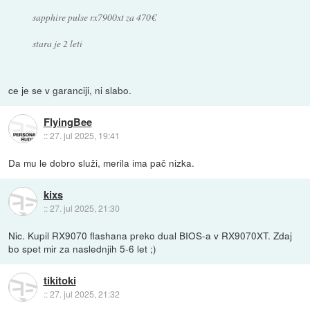
sapphire pulse rx7900xt za 470€
stara je 2 leti
ce je se v garanciji, ni slabo.
FlyingBee
::
27. jul 2025, 19:41
Da mu le dobro služi, merila ima pač nizka.
kixs
::
27. jul 2025, 21:30
Nic. Kupil RX9070 flashana preko dual BIOS-a v RX9070XT. Zdaj
bo spet mir za naslednjih 5-6 let ;)
tikitoki
::
27. jul 2025, 21:32