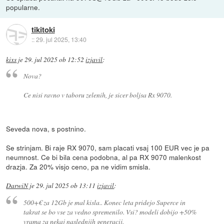
popularne.
tikitoki
::
29. jul 2025, 13:40
kixs
je
29. jul 2025 ob 12:52
izjavil
:
Nova?
Ce nisi ravno v taboru zelenih, je sicer boljsa Rx 9070.
Seveda nova, s postnino.
Se strinjam. Bi raje RX 9070, sam placati vsaj 100 EUR vec je pa
neumnost. Ce bi bila cena podobna, al pa RX 9070 malenkost
drazja. Za 20% visjo ceno, pa ne vidim smisla.
DarwiN
je
29. jul 2025 ob 13:11
izjavil
:
500+€ za 12Gb je mal kisla.. Konec leta pridejo Superce in
takrat se bo vse za vedno spremenilo. Vsi? modeli dobijo +50%
vrama za nekaj naslednjih generacij.