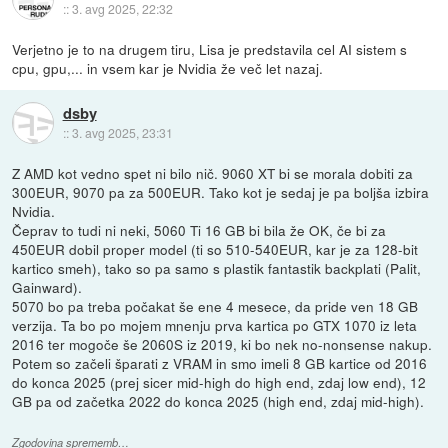
::
3. avg 2025, 22:32
Verjetno je to na drugem tiru, Lisa je predstavila cel AI sistem s
cpu, gpu,... in vsem kar je Nvidia že več let nazaj.
dsby
::
3. avg 2025, 23:31
Z AMD kot vedno spet ni bilo nič. 9060 XT bi se morala dobiti za
300EUR, 9070 pa za 500EUR. Tako kot je sedaj je pa boljša izbira
Nvidia.
Čeprav to tudi ni neki, 5060 Ti 16 GB bi bila že OK, če bi za
450EUR dobil proper model (ti so 510-540EUR, kar je za 128-bit
kartico smeh), tako so pa samo s plastik fantastik backplati (Palit,
Gainward).
5070 bo pa treba počakat še ene 4 mesece, da pride ven 18 GB
verzija. Ta bo po mojem mnenju prva kartica po GTX 1070 iz leta
2016 ter mogoče še 2060S iz 2019, ki bo nek no-nonsense nakup.
Potem so začeli šparati z VRAM in smo imeli 8 GB kartice od 2016
do konca 2025 (prej sicer mid-high do high end, zdaj low end), 12
GB pa od začetka 2022 do konca 2025 (high end, zdaj mid-high).
Zgodovina sprememb…