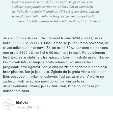
Dodatna jedra ne moreš dobiti, če so fizično pristona, se pa
odklene večja poraba kartice za več kot 100w in youtuberji
testirajo, da v določenih igrah do 45% večja zmogljost, baje da
še do zdaj ni nikoli ni bilo takšnega dviga moči, ampak za bios
posodit v xt ni tako enostavno kot je bilo na starejših karticah ;)
Ja stari dobri zlati časi. Recimo mod Nvidia 6200 v 6600, pa še
bolje 6800 LE v 6800 GT. Moč kartice se je konkretno povečala, če
si vse odklenu in mal navil. Zdi se mi do 60%. Jaz sem tko odklenu
eno grafo 6800 LE, ne čist u Gt mal manj in navil. Po določenem
testiranju se je stabilne cifre vpisalo v bios in flashalo grafo. No, po
kakih dveh letih špilanja je grafo odneslo, ko smo zadevo
pregledali, smo ugotovili, da je ena od žic na dodatnem napajanju
brez plastike, ker jo je stopilo. Zgleda da je grafa vlekla nor štrom.
Bios posodobit ni nikoli enostavno. Tud takrat ni blo. V bistvu se
zadevo nikoli ne splača navit do konca, ker za to ni
dimenzionirana. Zmeraj je kak šibki člen, ki ga pol odnese po
določenem času.
tikitoki
::
4. avg 2025, 08:14