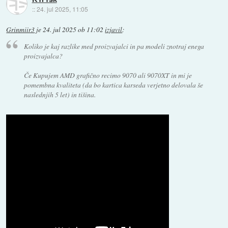
::
24. jul 2025, 11:05
Grinmiir3
je
24. jul 2025 ob 11:02
izjavil
:
Koliko je kaj razlike med proizvajalci in pa modeli znotraj enega
proizvajalca?
Če Kupujem AMD grafično recimo 9070 ali 9070XT in mi je
pomembna kvaliteta (da bo kartica karseda verjetno delovala še
naslednjih 5 let) in tišina.