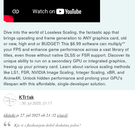
Dive into the world of Lossless Scaling, the fantastic app that
brings upscaling and frame generation to ANY graphics card, old
or new, high end or BUDGET! This $6.99 software can multiply**
your FPS and enhance game performance across a vast library of
titles, even those without native DLSS or FSR support. Discover its
unique ability to run on a secondary GPU or integrated graphics,
freeing up your primary card. Learn about various scaling methods
like LS1, FSR, NVIDIA Image Scaling, Integer Scaling, xBR, and
Anime4K. Unlock hidden performance and prolong your GPU's
lifespan with this affordable, single-developer solution.
KTr1sk
::
30. jul 2025, 21:17
tikitoki
je
27. jul 2025 ob 21:32
izjavil
:
Kje si s flashanjem dobil dodatna jedra?