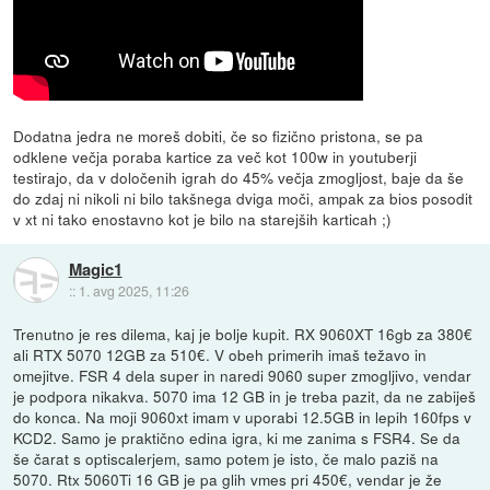
Dodatna jedra ne moreš dobiti, če so fizično pristona, se pa
odklene večja poraba kartice za več kot 100w in youtuberji
testirajo, da v določenih igrah do 45% večja zmogljost, baje da še
do zdaj ni nikoli ni bilo takšnega dviga moči, ampak za bios posodit
v xt ni tako enostavno kot je bilo na starejših karticah ;)
Magic1
::
1. avg 2025, 11:26
Trenutno je res dilema, kaj je bolje kupit. RX 9060XT 16gb za 380€
ali RTX 5070 12GB za 510€. V obeh primerih imaš težavo in
omejitve. FSR 4 dela super in naredi 9060 super zmogljivo, vendar
je podpora nikakva. 5070 ima 12 GB in je treba pazit, da ne zabiješ
do konca. Na moji 9060xt imam v uporabi 12.5GB in lepih 160fps v
KCD2. Samo je praktično edina igra, ki me zanima s FSR4. Se da
še čarat s optiscalerjem, samo potem je isto, če malo paziš na
5070. Rtx 5060Ti 16 GB je pa glih vmes pri 450€, vendar je že