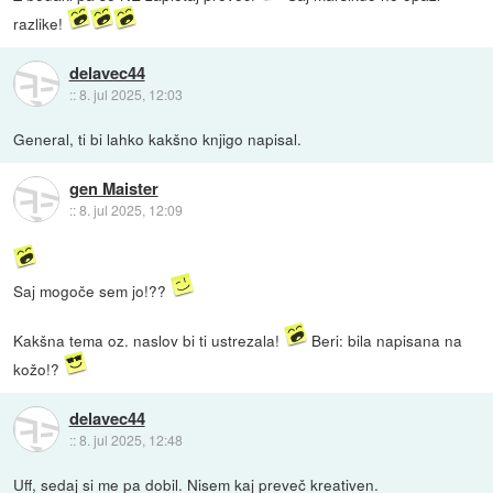
razlike!
delavec44
::
8. jul 2025, 12:03
General, ti bi lahko kakšno knjigo napisal.
gen Maister
::
8. jul 2025, 12:09
Saj mogoče sem jo!??
Kakšna tema oz. naslov bi ti ustrezala!
Beri: bila napisana na
kožo!?
delavec44
::
8. jul 2025, 12:48
Uff, sedaj si me pa dobil. Nisem kaj preveč kreativen.