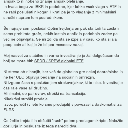
ampak to ni nobeno znanje ampak blefiranje.
In hvala bogu za IBKR in podobne, kjer lahko vsak vlaga v ETF in
ne rabi poslušati nikogar. Hkrati pa je to vlaganje z minimalnimi
stroški napram tem posrednikom.
Še najraje sem poslušal OptimTrejderja ampak sta tudi ta zašla in
samo prebirata grafe, nekih lastnih analiz in podobnih zadev pa
več ne objavljata. Se mi zdi da sta se izpela v času ko sta šilala
poop coin ali kaj je že bil par mesecev nazaj.
Moj nasvet za stabilno in varno investiranje je žal dolgočasen da
bolj ne more biti:
SPDR / SPPW globalni ETF
.
Ni stresa ob nihanjih, ker veš da globalno gre nekaj dobro/slabo in
ne ker CEO objavlja bedarije na socialnih omrežjih.
Ni izgube časa s poslušanjem strokovnjakov, ki to niso. Investirajte
čas raje vase ali družino.
Minimalni, do par evrov, stroški na transakcijo.
Nikakršni stroški prodaje.
Izvoz poročil (v letu ko smo prodajali) v povezavi z
davkomat.si
za
FURS
Če želite trejdati in občutiti "rush" potem predlagam kripto. Naložite
gor jurja in poskusite iz tega narediti dva.