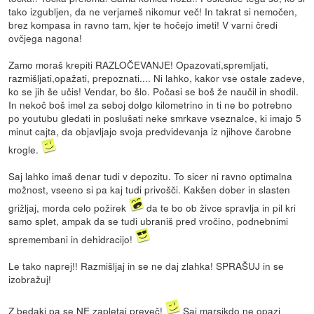
tako izgubljen, da ne verjameš nikomur več! In takrat si nemočen,
brez kompasa in ravno tam, kjer te hočejo imeti! V varni čredi
ovčjega nagona!
Zamo moraš krepiti RAZLOČEVANJE! Opazovati,spremljati,
razmišljati,opažati, prepoznati.... Ni lahko, kakor vse ostale zadeve,
ko se jih še učis! Vendar, bo šlo. Počasi se boš že naučil in shodil.
In nekoč boš imel za seboj dolgo kilometrino in ti ne bo potrebno
po youtubu gledati in poslušati neke smrkave vseznalce, ki imajo 5
minut cajta, da objavljajo svoja predvidevanja iz njihove čarobne
krogle.
Saj lahko imaš denar tudi v depozitu. To sicer ni ravno optimalna
možnost, vseeno si pa kaj tudi privošči. Kakšen dober in slasten
grižljaj, morda celo požirek
da te bo ob živce spravlja in pil kri
samo splet, ampak da se tudi ubraniš pred vročino, podnebnimi
spremembani in dehidracijo!
Le tako naprej!! Razmišljaj in se ne daj zlahka! SPRAŠUJ in se
izobražuj!
Z bedaki pa se NE zapletaj preveč!
Saj marsikdo ne opazi