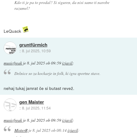
Kdo ti je pa to prodal? Si siguren, da nisi samo ti narobe
razumel?
LeQuack
gruntfürmich
::
8. jul 2025, 10:59
musicfreak
je
8. jul 2025 ob 09:59
izjavil
:
Delnice so za kockarje in folk, ki igra sportne stave.
nehaj tukaj jamrat če si butast revež.
gen Maister
::
8. jul 2025, 11:54
musicfreak
je
8. jul 2025 ob 09:59
izjavil
:
MisterR
je
8. jul 2025 ob 08:14
izjavil
: