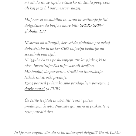
mi zdi da sta se izpela v času ko sta šilala poop coin
ali kaj je že bil par mesecev nazaj.
Moj nasvet za stabilno in varno investiranje je žal
dolgočasen da bolj ne more biti:
SPDR / SPPW
globalni ETF
.
Ni stresa ob nihanjih, ker veš da globalno gre nekaj
dobro/slabo in ne ker CEO objavlja bedarije na
socialnih omrežjih.
Ni izgube časa s poslušanjem strokovnjakov, ki to
niso. Investirajte čas raje vase ali družino.
Minimalni, do par evrov, stroški na transakcijo.
Nikakršni stroški prodaje.
Izvoz poročil (v letu ko smo prodajali) v povezavi z
davkomat.si
za FURS
Če želite trejdati in občutiti "rush" potem
predlagam kripto. Naložite gor jurja in poskusite iz
tega narediti dva.
In kje mas zagotovilo, da se bo dolar spet dvignil? Ga ni. Lahko