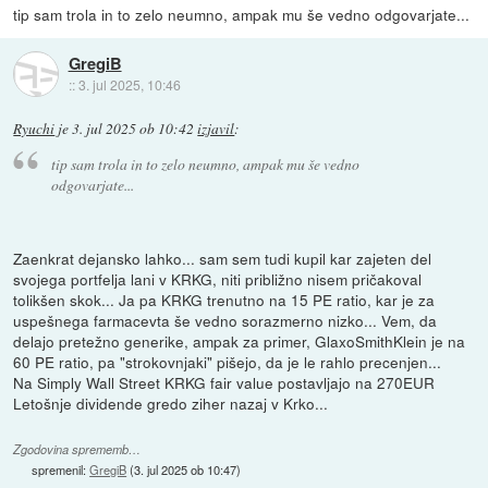
tip sam trola in to zelo neumno, ampak mu še vedno odgovarjate...
GregiB
::
3. jul 2025, 10:46
Ryuchi
je
3. jul 2025 ob 10:42
izjavil
:
tip sam trola in to zelo neumno, ampak mu še vedno
odgovarjate...
Zaenkrat dejansko lahko... sam sem tudi kupil kar zajeten del
svojega portfelja lani v KRKG, niti približno nisem pričakoval
tolikšen skok... Ja pa KRKG trenutno na 15 PE ratio, kar je za
uspešnega farmacevta še vedno sorazmerno nizko... Vem, da
delajo pretežno generike, ampak za primer, GlaxoSmithKlein je na
60 PE ratio, pa "strokovnjaki" pišejo, da je le rahlo precenjen...
Na Simply Wall Street KRKG fair value postavljajo na 270EUR
Letošnje dividende gredo ziher nazaj v Krko...
Zgodovina sprememb…
spremenil:
GregiB
(
3. jul 2025 ob 10:47
)