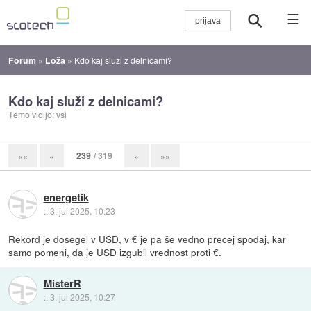
☰
Forum
»
Loža
»
Kdo kaj služi z delnicami?
Kdo kaj služi z delnicami?
Temo vidijo: vsi
239
/ 319
««
«
»
»»
energetik
::
3. jul 2025, 10:23
Rekord je dosegel v USD, v € je pa še vedno precej spodaj, kar
samo pomeni, da je USD izgubil vrednost proti €.
MisterR
::
3. jul 2025, 10:27