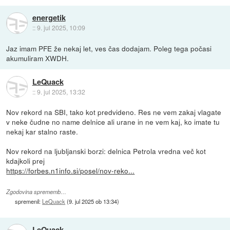
energetik
::
9. jul 2025, 10:09
Jaz imam PFE že nekaj let, ves čas dodajam. Poleg tega počasi
akumuliram XWDH.
LeQuack
::
9. jul 2025, 13:32
Nov rekord na SBI, tako kot predvideno. Res ne vem zakaj vlagate
v neke čudne no name delnice ali urane in ne vem kaj, ko imate tu
nekaj kar stalno raste.
Nov rekord na ljubljanski borzi: delnica Petrola vredna več kot
kdajkoli prej
https://forbes.n1info.si/posel/nov-reko...
Zgodovina sprememb…
spremenil:
LeQuack
(
9. jul 2025 ob 13:34
)
LeQuack