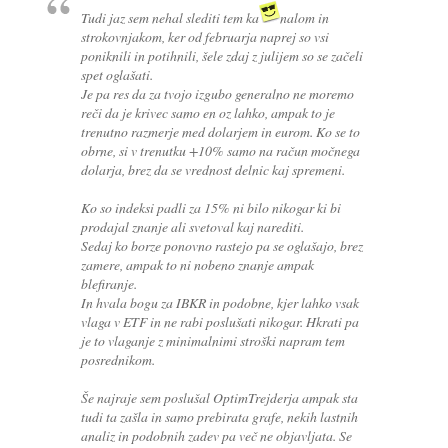
Tudi jaz sem nehal slediti tem ka
nalom in
strokovnjakom, ker od februarja naprej so vsi
poniknili in potihnili, šele zdaj z julijem so se začeli
spet oglašati.
Je pa res da za tvojo izgubo generalno ne moremo
reči da je krivec samo en oz lahko, ampak to je
trenutno razmerje med dolarjem in eurom. Ko se to
obrne, si v trenutku +10% samo na račun močnega
dolarja, brez da se vrednost delnic kaj spremeni.
Ko so indeksi padli za 15% ni bilo nikogar ki bi
prodajal znanje ali svetoval kaj narediti.
Sedaj ko borze ponovno rastejo pa se oglašajo, brez
zamere, ampak to ni nobeno znanje ampak
blefiranje.
In hvala bogu za IBKR in podobne, kjer lahko vsak
vlaga v ETF in ne rabi poslušati nikogar. Hkrati pa
je to vlaganje z minimalnimi stroški napram tem
posrednikom.
Še najraje sem poslušal OptimTrejderja ampak sta
tudi ta zašla in samo prebirata grafe, nekih lastnih
analiz in podobnih zadev pa več ne objavljata. Se