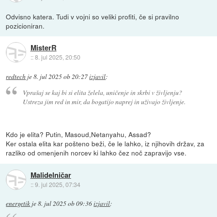
Odvisno katera. Tudi v vojni so veliki profiti, če si pravilno
pozicioniran.
MisterR
::
8. jul 2025, 20:50
redtech
je
8. jul 2025 ob 20:27
izjavil
:
Vprašaj se kaj bi si elita želela, uničenje in skrbi v življenju?
Ustreza jim red in mir, da bogatijo naprej in uživajo življenje.
Kdo je elita? Putin, Masoud,Netanyahu, Assad?
Ker ostala elita kar pošteno beži, če le lahko, iz njihovih držav, za
razliko od omenjenih norcev ki lahko čez noč zapravijo vse.
Malidelničar
::
9. jul 2025, 07:34
energetik
je
8. jul 2025 ob 09:36
izjavil
: