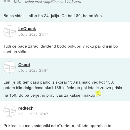
Krka v tednu pred skupščino na 194,5 evra
Bomo videli, koliko bo 24. julija. Če bo 180, bo odlično.
LeQuack
::
5. jul 2025, 21:17
Tudi če pade zaradi dividend bodo pokupili v roku par dni in bo
spet na višku.
Okapi
::
5. jul 2025, 21:47
Lani je ob tem času padlo iz skoraj 150 na malo več kot 130,
potem bilo dolgo časa okoli 135 in šele po pol leta je znova prišlo
na 150. Bo pa verjetno pravi čas za kakšen nakup
redtech
::
7. jul 2025, 13:07
Priklicali so me zastopniki od cTrader-a, ali kdo uporablja to