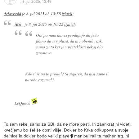
::
8. jul 2025, 13:49
delavec44
je
8. jul 2025 ob 10:58
izjavil
:
iKst_
je
8. jul 2025 ob 10:22
izjavil
:
Oni pa nam danes prodajajo da je to
fiksno da si v plusu, da ni nobenih rizik,
samo za to ker je v preteklosti nekaj blo
zagotovo.
Kdo ti je pa to prodal? Si siguren, da nisi samo ti
narobe razumel?
LeQuack
To sem rekel samo za SBI, da ne more pasti. In zaenkrat ni videti,
kvečjemu bo šel še dosti višje. Dokler bo Krka odkupovala svoje
delnice in dokler bodo veliki playerji manipulirali ta majhen trg, ni