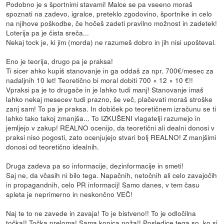
Podobno je s športnimi stavami! Malce se pa vseeno moraš
spoznati na zadevo, igralce, preteklo zgodovino, športnike in celo
na njihove poškodbe, če hočeš zadeti pravilno možnost in zadetek!
Loterija pa je čista sreča...
Nekaj tock je, ki jim (morda) ne razumeš dobro in jih nisi upošteval.
Eno je teorija, drugo pa je praksa!
Ti sicer ahko kupiš stanovanje in ga oddaš za npr. 700€/mesec za
nadaljnih 10 let! Teoretično bi moral dobiti 700 × 12 × 10 €!!
Vpraksi pa je to drugače in je lahko tudi manj! Stanovanje imaš
lahko nekaj mesecev tudi prazno, še več, plačevati moraš stroške
zanj sam! To pa je praksa. In dobiček po teoretičnem izračunu se ti
lahko tako takoj zmanjša... To IZKUŠENI vlagatelji razumejo in
jemljejo v zakup! REALNO ocenijo, da teoretični ali dealni donosi v
praksi niso pogosti, zato ocenjujejo stvari bolj REALNO! Z manjšimi
donosi od teoretično idealnih.
Druga zadeva pa so informacije, dezinformacije in smeti!
Saj ne, da včasih ni bilo tega. Napačnih, netočnih ali celo zavajočih
in propagandnih, celo PR informacij! Samo danes, v tem času
spleta je neprimerno in neskončno VEČ!
Naj te to ne zavede in zavaja! To je bistveno!! To je odločilna
točka!! Točka preloma! Sama konica noža!! Posledice tega so, ko si