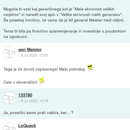
Mogoče bi vzel kaj generičnega kot je "Male skrivnosti velikih
mojstrov" in naredil svoj spin v "Velike skrivnosti malih generalov".
Še posebej ironično, če vemo da je bil general Maister med višjimi.
Tema bi bila pa finančno opismenjevanje in investicije s poudarkom
na zgodovini.
gen Maister
::
8. jul 2025, 13:00
Tega je že dovolj napisanega! Malo pobrskaj.
Celo v slovenščini!
133780
::
8. jul 2025, 13:19
Ja, povečini samo prah nabira, ker... ?
LeQuack