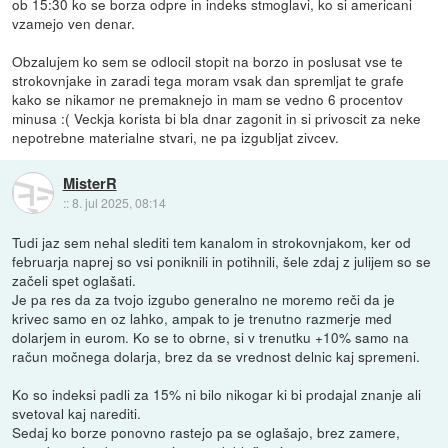
ob 15:30 ko se borza odpre in indeks stmoglavi, ko si americani
vzamejo ven denar.
Obzalujem ko sem se odlocil stopit na borzo in poslusat vse te
strokovnjake in zaradi tega moram vsak dan spremljat te grafe
kako se nikamor ne premaknejo in mam se vedno 6 procentov
minusa :( Veckja korista bi bla dnar zagonit in si privoscit za neke
nepotrebne materialne stvari, ne pa izgubljat zivcev.
MisterR
::
8. jul 2025, 08:14
Tudi jaz sem nehal slediti tem kanalom in strokovnjakom, ker od
februarja naprej so vsi poniknili in potihnili, šele zdaj z julijem so se
začeli spet oglašati.
Je pa res da za tvojo izgubo generalno ne moremo reči da je
krivec samo en oz lahko, ampak to je trenutno razmerje med
dolarjem in eurom. Ko se to obrne, si v trenutku +10% samo na
račun močnega dolarja, brez da se vrednost delnic kaj spremeni.
Ko so indeksi padli za 15% ni bilo nikogar ki bi prodajal znanje ali
svetoval kaj narediti.
Sedaj ko borze ponovno rastejo pa se oglašajo, brez zamere,