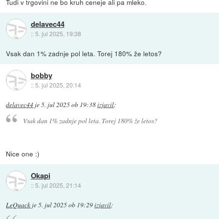
Tudi v trgovini ne bo kruh ceneje ali pa mleko.
delavec44
::
5. jul 2025, 19:38
Vsak dan 1% zadnje pol leta. Torej 180% že letos?
bobby
::
5. jul 2025, 20:14
delavec44
je
5. jul 2025 ob 19:38
izjavil
:
Vsak dan 1% zadnje pol leta. Torej 180% že letos?
Nice one :)
Okapi
::
5. jul 2025, 21:14
LeQuack
je
5. jul 2025 ob 19:29
izjavil
: