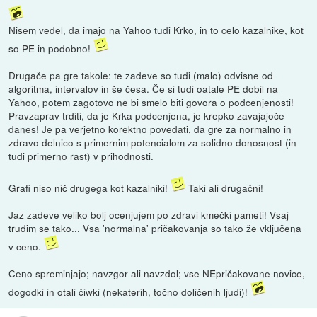
Nisem vedel, da imajo na Yahoo tudi Krko, in to celo kazalnike, kot
so PE in podobno!
Drugače pa gre takole: te zadeve so tudi (malo) odvisne od
algoritma, intervalov in še česa. Če si tudi oatale PE dobil na
Yahoo, potem zagotovo ne bi smelo biti govora o podcenjenosti!
Pravzaprav trditi, da je Krka podcenjena, je krepko zavajajoče
danes! Je pa verjetno korektno povedati, da gre za normalno in
zdravo delnico s primernim potencialom za solidno donosnost (in
tudi primerno rast) v prihodnosti.
Grafi niso nič drugega kot kazalniki!
Taki ali drugačni!
Jaz zadeve veliko bolj ocenjujem po zdravi kmečki pameti! Vsaj
trudim se tako... Vsa 'normalna' pričakovanja so tako že vključena
v ceno.
Ceno spreminjajo; navzgor ali navzdol; vse NEpričakovane novice,
dogodki in otali čiwki (nekaterih, točno doličenih ljudi)!