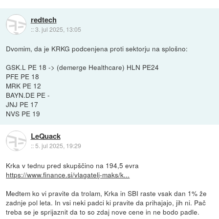
redtech
::
3. jul 2025, 13:05
Dvomim, da je KRKG podcenjena proti sektorju na splošno:
GSK.L PE 18 -> (demerge Healthcare) HLN PE24
PFE PE 18
MRK PE 12
BAYN.DE PE -
JNJ PE 17
NVS PE 19
LeQuack
::
5. jul 2025, 19:29
Krka v tednu pred skupščino na 194,5 evra
https://www.finance.si/vlagatelj-maks/k...
Medtem ko vi pravite da trolam, Krka in SBI raste vsak dan 1% že
zadnje pol leta. In vsi neki padci ki pravite da prihajajo, jih ni. Pač
treba se je sprijaznit da to so zdaj nove cene in ne bodo padle.