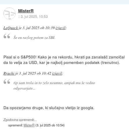
MisterR
::
3. jul 2025, 10:53
LeQuack
je
3. jul 2025 ob 10:39
izjavil
:
Še en razlog potem za SBI.
Pisal si o S&P500! Kako je na rekordu, hkrati pa zanalašč zamolčal
da to velja za USD, kar je najbolj pomemben podatek (trenutno).
Ryuchi
je
3. jul 2025 ob 10:42
izjavil
:
tip sam trola in to zelo neumno, ampak mu še vedno
odgovarjate...
Da opozarjamo druge, ki slučajno vletijo iz googla.
Zgodovina sprememb…
spremenil:
MisterR
(
3. jul 2025 ob 10:54
)