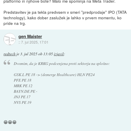
platformo in njihove bote? Malo me spominja na Meta Trader.
Predstavitev je pa tekla predvsem v smeri "predprodaje" IPO (TATA
technology), kako dober zaslužek je lahko v prvem momentu, ko
pride na trg.
gen Maister
::
7. jul 2025, 17:01
redtech
je
3. jul 2025 ob 13:05
izjavil
:
Dvomim, da je KRKG podcenjena proti sektorju na splošno:
GSK.L PE 18 -> (demerge Healthcare) HLN PE24
PFE PE 18
MRK PE 12
BAYN.DE PE -
JNJ PE 17
NVS PE 19
😁😁😁