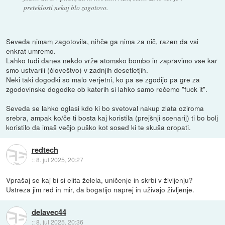
preteklosti nekaj blo zagotovo.
Seveda nimam zagotovila, nihče ga nima za nič, razen da vsi
enkrat umremo.
Lahko tudi danes nekdo vrže atomsko bombo in zapravimo vse kar
smo ustvarili (človeštvo) v zadnjih desetletjih.
Neki taki dogodki so malo verjetni, ko pa se zgodijo pa gre za
zgodovinske dogodke ob katerih si lahko samo rečemo "fuck it".
Seveda se lahko oglasi kdo ki bo svetoval nakup zlata oziroma
srebra, ampak ko/če ti bosta kaj koristila (prejšnji scenarij) ti bo bolj
koristilo da imaš večjo puško kot sosed ki te skuša oropati.
redtech
::
8. jul 2025, 20:27
Vprašaj se kaj bi si elita želela, uničenje in skrbi v življenju?
Ustreza jim red in mir, da bogatijo naprej in uživajo življenje.
delavec44
::
8. jul 2025, 20:36