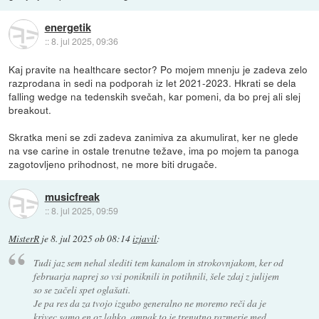
energetik
::
8. jul 2025, 09:36
Kaj pravite na healthcare sector? Po mojem mnenju je zadeva zelo
razprodana in sedi na podporah iz let 2021-2023. Hkrati se dela
falling wedge na tedenskih svečah, kar pomeni, da bo prej ali slej
breakout.
Skratka meni se zdi zadeva zanimiva za akumulirat, ker ne glede
na vse carine in ostale trenutne težave, ima po mojem ta panoga
zagotovljeno prihodnost, ne more biti drugače.
musicfreak
::
8. jul 2025, 09:59
MisterR
je
8. jul 2025 ob 08:14
izjavil
:
Tudi jaz sem nehal slediti tem kanalom in strokovnjakom, ker od
februarja naprej so vsi poniknili in potihnili, šele zdaj z julijem
so se začeli spet oglašati.
Je pa res da za tvojo izgubo generalno ne moremo reči da je
krivec samo en oz lahko, ampak to je trenutno razmerje med