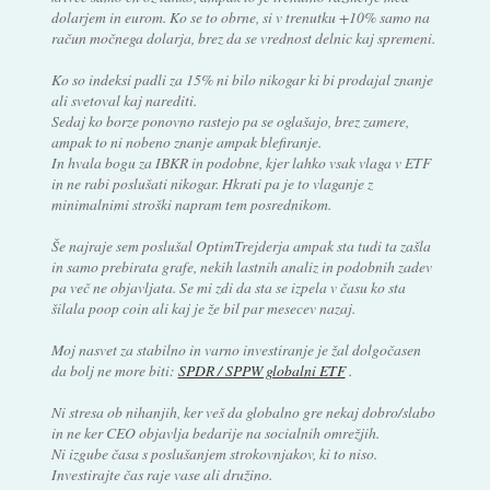
dolarjem in eurom. Ko se to obrne, si v trenutku +10% samo na
račun močnega dolarja, brez da se vrednost delnic kaj spremeni.
Ko so indeksi padli za 15% ni bilo nikogar ki bi prodajal znanje
ali svetoval kaj narediti.
Sedaj ko borze ponovno rastejo pa se oglašajo, brez zamere,
ampak to ni nobeno znanje ampak blefiranje.
In hvala bogu za IBKR in podobne, kjer lahko vsak vlaga v ETF
in ne rabi poslušati nikogar. Hkrati pa je to vlaganje z
minimalnimi stroški napram tem posrednikom.
Še najraje sem poslušal OptimTrejderja ampak sta tudi ta zašla
in samo prebirata grafe, nekih lastnih analiz in podobnih zadev
pa več ne objavljata. Se mi zdi da sta se izpela v času ko sta
šilala poop coin ali kaj je že bil par mesecev nazaj.
Moj nasvet za stabilno in varno investiranje je žal dolgočasen
da bolj ne more biti:
SPDR / SPPW globalni ETF
.
Ni stresa ob nihanjih, ker veš da globalno gre nekaj dobro/slabo
in ne ker CEO objavlja bedarije na socialnih omrežjih.
Ni izgube časa s poslušanjem strokovnjakov, ki to niso.
Investirajte čas raje vase ali družino.