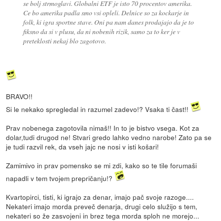
se bolj strmoglavi. Globalni ETF je isto 70 procentov amerika.
Ce bo amerika padla smo vsi opleli. Delnice so za kockarje in
folk, ki igra sportne stave. Oni pa nam danes prodajajo da je to
fiksno da si v plusu, da ni nobenih rizik, samo za to ker je v
preteklosti nekaj blo zagotovo.
BRAVO!!
Si le nekako spregledal in razumel zadevo!? Vsaka ti čast!!
Prav nobenega zagotovila nimaš!! In to je bistvo vsega. Kot za
dolar,tudi drugod ne! Stvari gredo lahko vedno narobe! Zato pa se
je tudi razvil rek, da vseh jajc ne nosi v isti košari!
Zamimivo in prav pomensko se mi zdi, kako so te tile forumaši
napadli v tem tvojem prepričanju!?
Kvartopirci, tisti, ki igrajo za denar, imajo pač svoje razoge....
Nekateri imajo morda preveč denarja, drugi celo služijo s tem,
nekateri so že zasvojeni in brez tega morda sploh ne morejo...