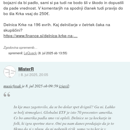
bojazni da bi padlo, sami si pa tudi ne bodo šli v škodo in dopustili
da pade vrednost. V komentarjih na spodnji članek tudi pravijo do
bo šla Krka vsaj do 250€.
Delnica Krke na 196 evrih. Kaj delničarje v četrtek čaka na
skupščini?
https://www.finance.si/delnica-krke-na-...
Zgodovina sprememb…
spremenil:
LeQuack
(
8. jul 2025 ob 13:55
)
MisterR
::
8. jul 2025, 20:05
musicfreak
je
8. jul 2025 ob 09:59
izjavil
:
In kje mas zagotovilo, da se bo dolar spet dvignil? Ga ni. Lahko
se bolj strmoglavi. Globalni ETF je isto 70 procentov amerika.
Ce bo amerika padla smo vsi opleli. Delnice so za kockarje in
folk, ki igra sportne stave. Oni pa nam danes prodajajo da je to
fiksno da si v plusu, da ni nobenih rizik, samo za to ker je v