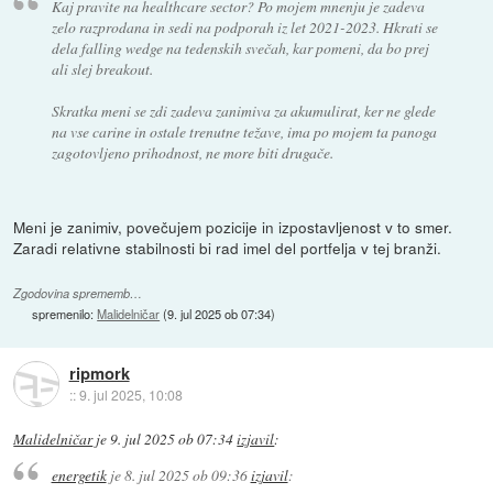
Kaj pravite na healthcare sector? Po mojem mnenju je zadeva
zelo razprodana in sedi na podporah iz let 2021-2023. Hkrati se
dela falling wedge na tedenskih svečah, kar pomeni, da bo prej
ali slej breakout.
Skratka meni se zdi zadeva zanimiva za akumulirat, ker ne glede
na vse carine in ostale trenutne težave, ima po mojem ta panoga
zagotovljeno prihodnost, ne more biti drugače.
Meni je zanimiv, povečujem pozicije in izpostavljenost v to smer.
Zaradi relativne stabilnosti bi rad imel del portfelja v tej branži.
Zgodovina sprememb…
spremenilo:
Malidelničar
(
9. jul 2025 ob 07:34
)
ripmork
::
9. jul 2025, 10:08
Malidelničar
je
9. jul 2025 ob 07:34
izjavil
:
energetik
je
8. jul 2025 ob 09:36
izjavil
: