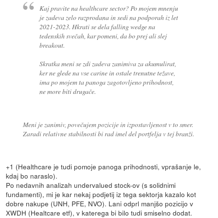
Kaj pravite na healthcare sector? Po mojem mnenju
je zadeva zelo razprodana in sedi na podporah iz let
2021-2023. Hkrati se dela falling wedge na
tedenskih svečah, kar pomeni, da bo prej ali slej
breakout.
Skratka meni se zdi zadeva zanimiva za akumulirat,
ker ne glede na vse carine in ostale trenutne težave,
ima po mojem ta panoga zagotovljeno prihodnost,
ne more biti drugače.
Meni je zanimiv, povečujem pozicije in izpostavljenost v to smer.
Zaradi relativne stabilnosti bi rad imel del portfelja v tej branži.
+1 (Healthcare je tudi pomoje panoga prihodnosti, vprašanje le,
kdaj bo naraslo).
Po nedavnih analizah undervalued stock-ov (s solidnimi
fundamenti), mi je kar nekaj podjetij iz tega sektorja kazalo kot
dobre nakupe (UNH, PFE, NVO). Lani odprl manjšo pozicijo v
XWDH (Healtcare etf), v katerega bi bilo tudi smiselno dodat.