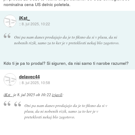
nominalna cena US delnic poletela.
iKst_
::
8. jul 2025, 10:22
Oni pa nam danes prodajajo da je to fiksno da si v plusu, da ni
nobenih rizik, samo za to ker je v preteklosti nekaj blo zagotovo.
Kdo ti je pa to prodal? Si siguren, da nisi samo ti narobe razumel?
delavec44
::
8. jul 2025, 10:58
iKst_
je
8. jul 2025 ob 10:22
izjavil
:
Oni pa nam danes prodajajo da je to fiksno da si v
plusu, da ni nobenih rizik, samo za to ker je v
preteklosti nekaj blo zagotovo.