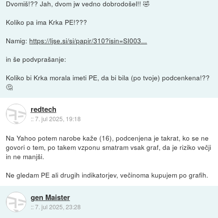
Dvomiš!?? Jah, dvom jw vedno dobrodošel!! 🤣
Koliko pa ima Krka PE!???
Namig:
https://ljse.si/si/papir/310?isin=SI003...
in še podvprašanje:
Koliko bi Krka morala imeti PE, da bi bila (po tvoje) podcenkena!??
🤔
redtech
::
7. jul 2025, 19:18
Na Yahoo potem narobe kaže (16), podcenjena je takrat, ko se ne
govori o tem, po takem vzponu smatram vsak graf, da je riziko večji
in ne manjši.
Ne gledam PE ali drugih indikatorjev, večinoma kupujem po grafih.
gen Maister
::
7. jul 2025, 23:28