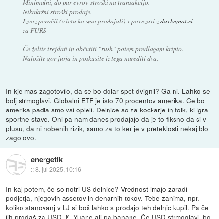
Minimalni, do par evrov, stroški na transakcijo.
Nikakršni stroški prodaje.
Izvoz poročil (v letu ko smo prodajali) v povezavi z
davkomat.si
za FURS
Če želite trejdati in občutiti "rush" potem predlagam kripto.
Naložite gor jurja in poskusite iz tega narediti dva.
In kje mas zagotovilo, da se bo dolar spet dvignil? Ga ni. Lahko se
bolj strmoglavi. Globalni ETF je isto 70 procentov amerika. Ce bo
amerika padla smo vsi opleli. Delnice so za kockarje in folk, ki igra
sportne stave. Oni pa nam danes prodajajo da je to fiksno da si v
plusu, da ni nobenih rizik, samo za to ker je v preteklosti nekaj blo
zagotovo.
energetik
::
8. jul 2025, 10:16
In kaj potem, če so notri US delnice? Vrednost imajo zaradi
podjetja, njegovih assetov in denarnih tokov. Tebe zanima, npr.
koliko stanovanj v LJ si boš lahko s prodajo teh delnic kupil. Pa če
jih prodaš za USD, €, Yuane ali pa banane. Če USD strmoglavi, bo