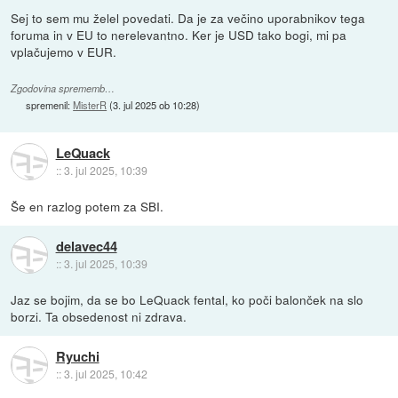
Sej to sem mu želel povedati. Da je za večino uporabnikov tega
foruma in v EU to nerelevantno. Ker je USD tako bogi, mi pa
vplačujemo v EUR.
Zgodovina sprememb…
spremenil:
MisterR
(
3. jul 2025 ob 10:28
)
LeQuack
::
3. jul 2025, 10:39
Še en razlog potem za SBI.
delavec44
::
3. jul 2025, 10:39
Jaz se bojim, da se bo LeQuack fental, ko poči balonček na slo
borzi. Ta obsedenost ni zdrava.
Ryuchi
::
3. jul 2025, 10:42