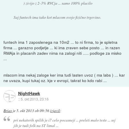
) zivijo z 2-3% RVCja ... samo 100% placilo
Saj funtech ima tako kot mlacom svojo fizično trgovino.
funtech ima 1 zaposlenega na 10m2 ... to ni firma, to je spletna
firma ... garazno podjetje ... ki ima zraven sebe posto ... in razen
RMAja in placanih zadev nima na zalogi niti ..... podloge za misko
...
mlacom ima nekaj zaloge ker ima tudi lasten uvoz ( ma labs ) ... kar
ne uvaza, kupi tukaj oz. kje v evropi, takrat ko kdo rabi ...
NightHawk
::
5. okt 2013, 23:16
Brias
je
5. okt 2013 ob 09:56
izjavil
:
pri nekaterih spilih je i7 celo pocasneji ... preleti malo teste ... sej
jih je tudi folk na ST limal ...