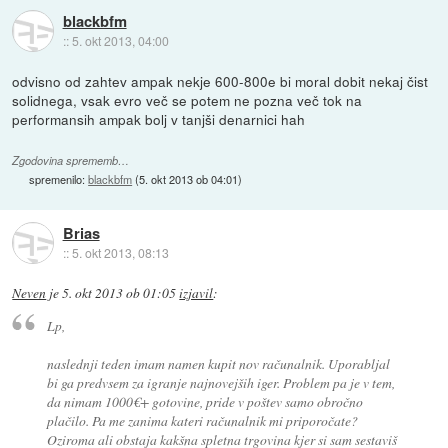
blackbfm
::
5. okt 2013, 04:00
odvisno od zahtev ampak nekje 600-800e bi moral dobit nekaj čist
solidnega, vsak evro več se potem ne pozna več tok na
performansih ampak bolj v tanjši denarnici hah
Zgodovina sprememb…
spremenilo:
blackbfm
(
5. okt 2013 ob 04:01
)
Brias
::
5. okt 2013, 08:13
Neven
je
5. okt 2013 ob 01:05
izjavil
:
Lp,
naslednji teden imam namen kupit nov računalnik. Uporabljal
bi ga predvsem za igranje najnovejših iger. Problem pa je v tem,
da nimam 1000€+ gotovine, pride v poštev samo obročno
plačilo. Pa me zanima kateri računalnik mi priporočate?
Oziroma ali obstaja kakšna spletna trgovina kjer si sam sestaviš