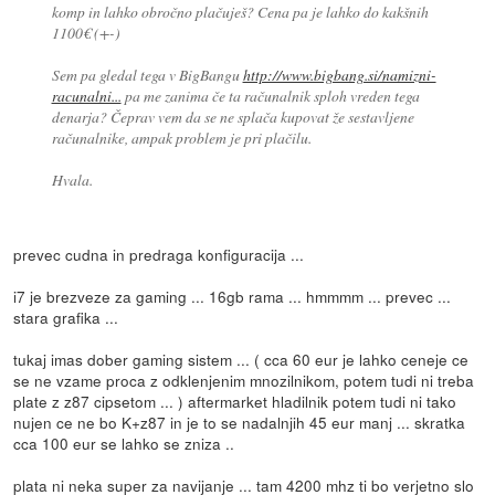
komp in lahko obročno plačuješ? Cena pa je lahko do kakšnih
1100€ (+-)
Sem pa gledal tega v BigBangu
http://www.bigbang.si/namizni-
racunalni...
pa me zanima če ta računalnik sploh vreden tega
denarja? Čeprav vem da se ne splača kupovat že sestavljene
računalnike, ampak problem je pri plačilu.
Hvala.
prevec cudna in predraga konfiguracija ...
i7 je brezveze za gaming ... 16gb rama ... hmmmm ... prevec ...
stara grafika ...
tukaj imas dober gaming sistem ... ( cca 60 eur je lahko ceneje ce
se ne vzame proca z odklenjenim mnozilnikom, potem tudi ni treba
plate z z87 cipsetom ... ) aftermarket hladilnik potem tudi ni tako
nujen ce ne bo K+z87 in je to se nadalnjih 45 eur manj ... skratka
cca 100 eur se lahko se zniza ..
plata ni neka super za navijanje ... tam 4200 mhz ti bo verjetno slo