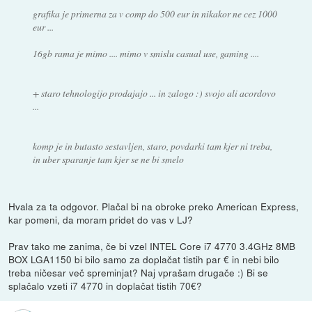
grafika je primerna za v comp do 500 eur in nikakor ne cez 1000
eur ...
16gb rama je mimo .... mimo v smislu casual use, gaming ....
+ staro tehnologijo prodajajo ... in zalogo :) svojo ali acordovo
...
komp je in butasto sestavljen, staro, povdarki tam kjer ni treba,
in uber sparanje tam kjer se ne bi smelo
Hvala za ta odgovor. Plačal bi na obroke preko American Express,
kar pomeni, da moram pridet do vas v LJ?
Prav tako me zanima, če bi vzel INTEL Core i7 4770 3.4GHz 8MB
BOX LGA1150 bi bilo samo za doplačat tistih par € in nebi bilo
treba ničesar več spreminjat? Naj vprašam drugače :) Bi se
splačalo vzeti i7 4770 in doplačat tistih 70€?