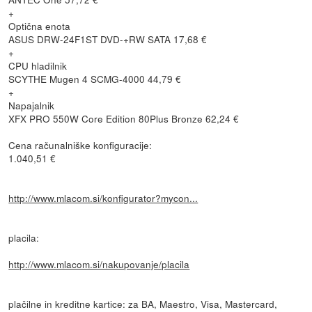
+
Optična enota
ASUS DRW-24F1ST DVD-+RW SATA 17,68 €
+
CPU hladilnik
SCYTHE Mugen 4 SCMG-4000 44,79 €
+
Napajalnik
XFX PRO 550W Core Edition 80Plus Bronze 62,24 €
Cena računalniške konfiguracije:
1.040,51 €
http://www.mlacom.si/konfigurator?mycon...
placila:
http://www.mlacom.si/nakupovanje/placila
plačilne in kreditne kartice: za BA, Maestro, Visa, Mastercard,