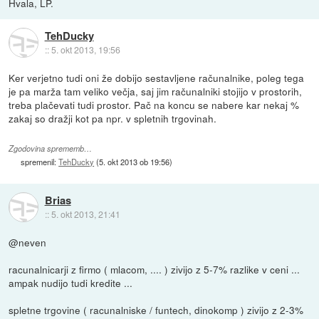
Hvala, LP.
TehDucky
::
5. okt 2013, 19:56
Ker verjetno tudi oni že dobijo sestavljene računalnike, poleg tega
je pa marža tam veliko večja, saj jim računalniki stojijo v prostorih,
treba plačevati tudi prostor. Pač na koncu se nabere kar nekaj %
zakaj so dražji kot pa npr. v spletnih trgovinah.
Zgodovina sprememb…
spremenil:
TehDucky
(
5. okt 2013 ob 19:56
)
Brias
::
5. okt 2013, 21:41
@neven
racunalnicarji z firmo ( mlacom, .... ) zivijo z 5-7% razlike v ceni ...
ampak nudijo tudi kredite ...
spletne trgovine ( racunalniske / funtech, dinokomp ) zivijo z 2-3%