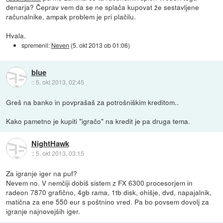
denarja? Čeprav vem da se ne splača kupovat že sestavljene
računalnike, ampak problem je pri plačilu.
Hvala.
spremenil:
Neven
(
5. okt 2013 ob 01:06
)
blue
::
5. okt 2013, 02:45
Greš na banko in povprašaš za potrošniškim kreditom..
Kako pametno je kupiti "igračo" na kredit je pa druga tema.
NightHawk
::
5. okt 2013, 03:15
Za igranje iger na puf?
Nevem no. V nemčiji dobiš sistem z FX 6300 procesorjem in
radeon 7870 grafično, 4gb rama, 1tb disk, ohišje, dvd, napajalnik,
matična za ene 550 eur s poštnino vred. Pa bo povsem dovolj za
igranje najnovejših iger.