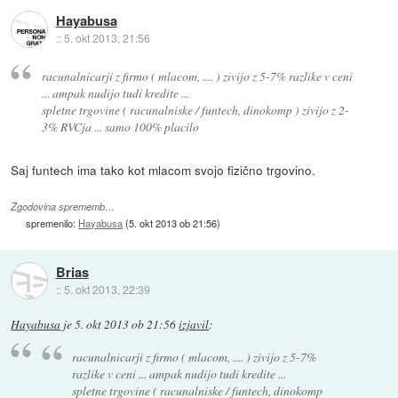
Hayabusa
::
5. okt 2013, 21:56
racunalnicarji z firmo ( mlacom, .... ) zivijo z 5-7% razlike v ceni
... ampak nudijo tudi kredite ...
spletne trgovine ( racunalniske / funtech, dinokomp ) zivijo z 2-
3% RVCja ... samo 100% placilo
Saj funtech ima tako kot mlacom svojo fizično trgovino.
Zgodovina sprememb…
spremenilo:
Hayabusa
(
5. okt 2013 ob 21:56
)
Brias
::
5. okt 2013, 22:39
Hayabusa
je
5. okt 2013 ob 21:56
izjavil
:
racunalnicarji z firmo ( mlacom, .... ) zivijo z 5-7%
razlike v ceni ... ampak nudijo tudi kredite ...
spletne trgovine ( racunalniske / funtech, dinokomp