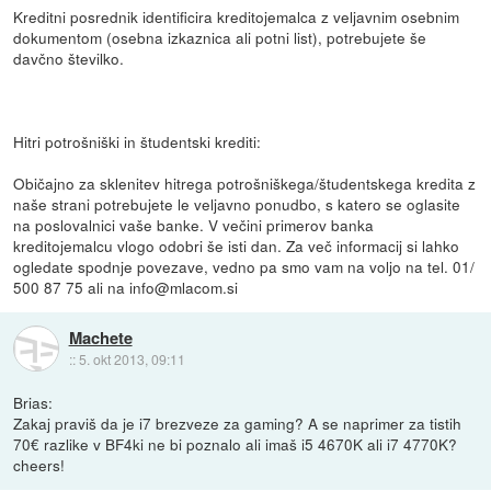
Kreditni posrednik identificira kreditojemalca z veljavnim osebnim
dokumentom (osebna izkaznica ali potni list), potrebujete še
davčno številko.
Hitri potrošniški in študentski krediti:
Običajno za sklenitev hitrega potrošniškega/študentskega kredita z
naše strani potrebujete le veljavno ponudbo, s katero se oglasite
na poslovalnici vaše banke. V večini primerov banka
kreditojemalcu vlogo odobri še isti dan. Za več informacij si lahko
ogledate spodnje povezave, vedno pa smo vam na voljo na tel. 01/
500 87 75 ali na info@mlacom.si
Machete
::
5. okt 2013, 09:11
Brias:
Zakaj praviš da je i7 brezveze za gaming? A se naprimer za tistih
70€ razlike v BF4ki ne bi poznalo ali imaš i5 4670K ali i7 4770K?
cheers!