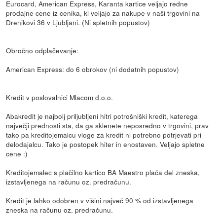
Eurocard, American Express, Karanta kartice veljajo redne
prodajne cene iz cenika, ki veljajo za nakupe v naši trgovini na
Drenikovi 36 v Ljubljani. (Ni spletnih popustov)
Obročno odplačevanje:
American Express: do 6 obrokov (ni dodatnih popustov)
Kredit v poslovalnici Mlacom d.o.o.
Abakredit je najbolj priljubljeni hitri potrošniški kredit, katerega
največji prednosti sta, da ga sklenete neposredno v trgovini, prav
tako pa kreditojemalcu vloge za kredit ni potrebno potrjevati pri
delodajalcu. Tako je postopek hiter in enostaven. Veljajo spletne
cene :)
Kreditojemalec s plačilno kartico BA Maestro plača del zneska,
izstavljenega na računu oz. predračunu.
Kredit je lahko odobren v višini največ 90 % od izstavljenega
zneska na računu oz. predračunu.