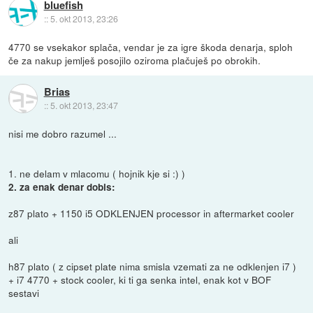
bluefish
::
5. okt 2013, 23:26
4770 se vsekakor splača, vendar je za igre škoda denarja, sploh
če za nakup jemlješ posojilo oziroma plačuješ po obrokih.
Brias
::
5. okt 2013, 23:47
nisi me dobro razumel ...
1. ne delam v mlacomu ( hojnik kje si :) )
2. za enak denar dobis:
z87 plato + 1150 i5 ODKLENJEN processor in aftermarket cooler
ali
h87 plato ( z cipset plate nima smisla vzemati za ne odklenjen i7 )
+ i7 4770 + stock cooler, ki ti ga senka intel, enak kot v BOF
sestavi