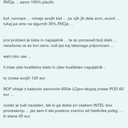
RVCja ... samo 100% placilo
bof, normam ... nimajo svojih kist ... za njih jih dela anni, acord ...
tukaj pa smo na sigurnih 35% RVCja ...
prvi problem je kista in napajalnik ... te so ponavadi bolj slabi ...
naceloma ce se lovi ceno, tudi jaz kaj taksnega priporocam ...
wati niso vse ...
ti imas zelo kvalitetno kisto in uber kvaliteten napajalnik ..
to znese svojih 120 eur
BOF ohisje z kaksnim osnovnim 600w LCjem skupaj znese POD 60
eur ...
cooler je tudi navaden, tak ki ga dobis pri vsakem INTEL box
processorju ... jaz sem ti dal posteno zverino od hladinika poleg ...
ki stane 45 eur