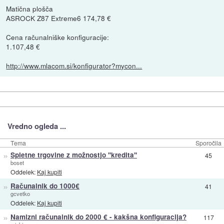
Matična plošča
ASROCK Z87 Extreme6 174,78 €
Cena računalniške konfiguracije:
1.107,48 €
http://www.mlacom.si/konfigurator?mycon...
Vredno ogleda ...
Tema
Sporočila
»
Spletne trgovine z možnostjo ''kredita''
45
boset
Oddelek:
Kaj kupiti
»
Računalnik do 1000€
41
gcvetko
Oddelek:
Kaj kupiti
»
Namizni računalnik do 2000 € - kakšna konfiguracija?
117