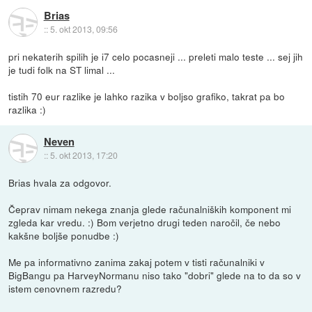
Brias
::
5. okt 2013, 09:56
pri nekaterih spilih je i7 celo pocasneji ... preleti malo teste ... sej jih
je tudi folk na ST limal ...
tistih 70 eur razlike je lahko razika v boljso grafiko, takrat pa bo
razlika :)
Neven
::
5. okt 2013, 17:20
Brias hvala za odgovor.
Čeprav nimam nekega znanja glede računalniških komponent mi
zgleda kar vredu. :) Bom verjetno drugi teden naročil, če nebo
kakšne boljše ponudbe :)
Me pa informativno zanima zakaj potem v tisti računalniki v
BigBangu pa HarveyNormanu niso tako "dobri" glede na to da so v
istem cenovnem razredu?