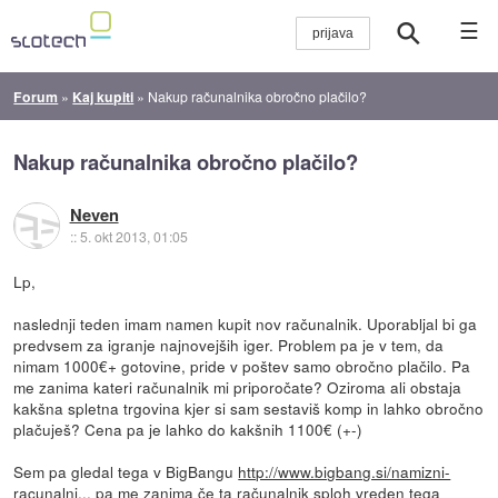
☰
Forum
»
Kaj kupiti
»
Nakup računalnika obročno plačilo?
Nakup računalnika obročno plačilo?
Neven
::
5. okt 2013, 01:05
Lp,
naslednji teden imam namen kupit nov računalnik. Uporabljal bi ga
predvsem za igranje najnovejših iger. Problem pa je v tem, da
nimam 1000€+ gotovine, pride v poštev samo obročno plačilo. Pa
me zanima kateri računalnik mi priporočate? Oziroma ali obstaja
kakšna spletna trgovina kjer si sam sestaviš komp in lahko obročno
plačuješ? Cena pa je lahko do kakšnih 1100€ (+-)
Sem pa gledal tega v BigBangu
http://www.bigbang.si/namizni-
racunalni...
pa me zanima če ta računalnik sploh vreden tega