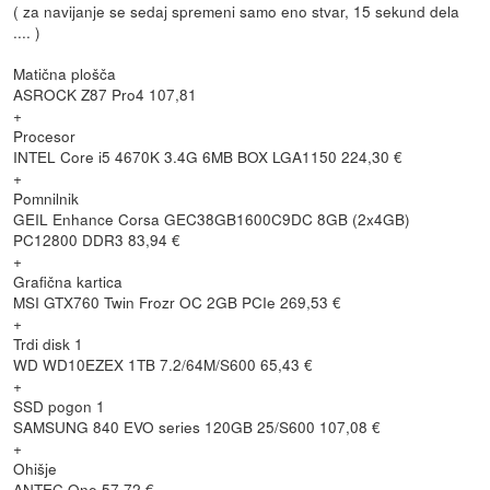
( za navijanje se sedaj spremeni samo eno stvar, 15 sekund dela
.... )
Matična plošča
ASROCK Z87 Pro4 107,81
+
Procesor
INTEL Core i5 4670K 3.4G 6MB BOX LGA1150 224,30 €
+
Pomnilnik
GEIL Enhance Corsa GEC38GB1600C9DC 8GB (2x4GB)
PC12800 DDR3 83,94 €
+
Grafična kartica
MSI GTX760 Twin Frozr OC 2GB PCIe 269,53 €
+
Trdi disk 1
WD WD10EZEX 1TB 7.2/64M/S600 65,43 €
+
SSD pogon 1
SAMSUNG 840 EVO series 120GB 25/S600 107,08 €
+
Ohišje
ANTEC One 57,72 €