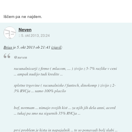
Iščem pa ne najdem.
Neven
::
5. okt 2013, 23:24
Brias
je
5. okt 2013 ob 21:41
izjavil
:
@neven
racunalnicarji z firmo ( mlacom, .... ) zivijo z 5-7% razlike v ceni
... ampak nudijo tudi kredite ...
spletne trgovine ( racunalniske / funtech, dinokomp ) zivijo z 2-
3% RVCja ... samo 100% placilo
bof, normam ... nimajo svojih kist ... za njih jih dela anni, acord
... tukaj pa smo na sigurnih 35% RVCja ...
prvi problem je kista in napajalnik ... te so ponavadi bolj slabi ...