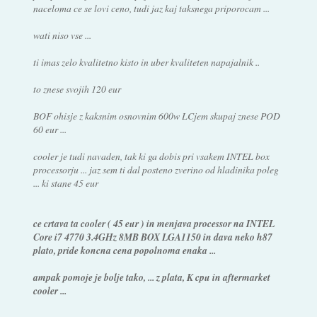
naceloma ce se lovi ceno, tudi jaz kaj taksnega priporocam ...
wati niso vse ...
ti imas zelo kvalitetno kisto in uber kvaliteten napajalnik ..
to znese svojih 120 eur
BOF ohisje z kaksnim osnovnim 600w LCjem skupaj znese POD
60 eur ...
cooler je tudi navaden, tak ki ga dobis pri vsakem INTEL box
processorju ... jaz sem ti dal posteno zverino od hladinika poleg
... ki stane 45 eur
ce crtava ta cooler ( 45 eur ) in menjava processor na INTEL
Core i7 4770 3.4GHz 8MB BOX LGA1150 in dava neko h87
plato, pride koncna cena popolnoma enaka ...
ampak pomoje je bolje tako, ... z plata, K cpu in aftermarket
cooler ...