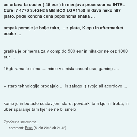
ce crtava ta cooler ( 45 eur ) in menjava processor na INTEL
Core i7 4770 3.4GHz 8MB BOX LGA1150 in dava neko h87
plato, pride koncna cena popolnoma enaka ...
ampak pomoje je bolje tako, ... z plata, K cpu in aftermarket
cooler ...
grafika je primerna za v comp do 500 eur in nikakor ne cez 1000
eur ...
16gb rama je mimo .... mimo v smislu casual use, gaming ....
+ staro tehnologijo prodajajo ... in zalogo :) svojo ali acordovo ...
komp je in butasto sestavljen, staro, povdarki tam kjer ni treba, in
uber sparanje tam kjer se ne bi smelo
Zgodovina sprememb…
spremenil:
Brias
(
5. okt 2013 ob 21:42
)