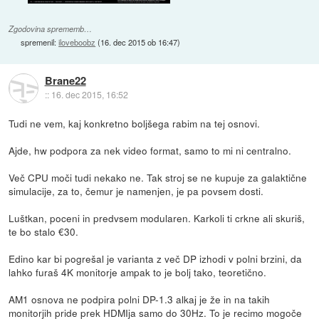
Zgodovina sprememb…
spremenil:
iloveboobz
(
16. dec 2015 ob 16:47
)
Brane22
::
16. dec 2015, 16:52
Tudi ne vem, kaj konkretno boljšega rabim na tej osnovi.
Ajde, hw podpora za nek video format, samo to mi ni centralno.
Več CPU moči tudi nekako ne. Tak stroj se ne kupuje za galaktične
simulacije, za to, čemur je namenjen, je pa povsem dosti.
Luštkan, poceni in predvsem modularen. Karkoli ti crkne ali skuriš,
te bo stalo €30.
Edino kar bi pogrešal je varianta z več DP izhodi v polni brzini, da
lahko furaš 4K monitorje ampak to je bolj tako, teoretično.
AM1 osnova ne podpira polni DP-1.3 alkaj je že in na takih
monitorjih pride prek HDMIja samo do 30Hz. To je recimo mogoče