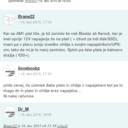
spremenilo:
Brane22
(
16. dec 2015 ob 16:55
)
Brane22
::
16. dec 2015, 17:14
Kar se AM1 plat tiče, je bil zanimiv še nek Biostar ali Asrock, ker je
imel opcijo 12V napajanja že na plati ( + izhod za trdi disk/SSD),
imam pa v planu svojo izvedbo ohišja s svojim napajalnikom/UPS-
om, tako da mi je to manj zanimivo. Sploh pa tista plata je bistveno
dražja ( €50+).
iloveboobz
::
16. dec 2015, 17:19
pride cenej, če vzameš đabe plato in ohišje z napajalcem kot pa to
drago dc in plato in ohišje brez napajalca...
Ni neke računice
Dr_M
::
16. dec 2015, 18:05
Brane22
je
16. dec 2015 ob 15:56
izjavil
: