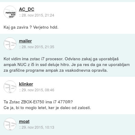
AC_DC
::
28. nov 2015, 21:24
Kaj ga zavira ? Verjetno hdd.
mailer
::
28. nov 2015, 21:35
Kot vidim ima zotac i7 procesor. Odvisno zakaj ga uporabljaš
ampak NUC z i5 in ssd deluje hitro. Je pa res da ga ne uporabljam
za grafične programe ampak za vsakodnevna opravila.
klinker
::
29. nov 2015, 08:46
Ta Zotac ZBOX-EI750 ima i7 4770R?
Ce ja, bi to moglo letet, ker je dalec od zalosti.
moat
::
29. nov 2015, 10:13