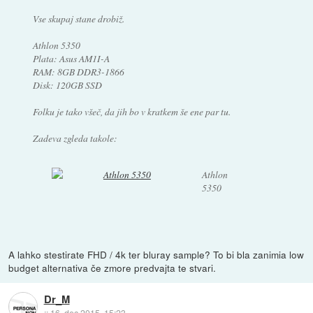
Vse skupaj stane drobiž.
Athlon 5350
Plata: Asus AM1I-A
RAM: 8GB DDR3-1866
Disk: 120GB SSD
Folku je tako všeč, da jih bo v kratkem še ene par tu.
Zadeva zgleda takole:
Athlon
5350
A lahko stestirate FHD / 4k ter bluray sample? To bi bla zanimia low
budget alternativa če zmore predvajta te stvari.
Dr_M
::
16. dec 2015, 15:23