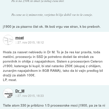
Pa si na 250€ in imaš za nekaj časa mir.
Pa cene so iz mimovrste, verjetno bi kje dobil vse to še ceneje.
j1900 je za pisarno čist ok. Itk boš vrgu vse stran, k bo prešvoh.
moat
::
27. nov 2015, 18:12
Hvala za nasvet nebivedu in Dr M. To je že res kar pravita, toda
matični, procesorju in SSD je potrebno dodati še strošek za
pomnilnik in ohišje z napajalnikom. Sistem s procesorjem Celeron
J1900, katerega bi kupil, bi stal natanko 250€ (skupaj z ohišjem,
zunanjim napajalnikom in 8GB RAMA), tako da bi vajin predlog bil
dražji za slabih 100€.
LP, moat.
Dr_M
::
27. nov 2015, 18:33
Tistle atom 330 je priblizno 1/3 procesorske moci j1900, pa ze ta ni