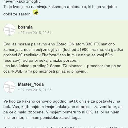
nevem kako zmogljiv.
To je kvecjemu na nivoju kaksnega athlona xp, ki bi ga verjetno
dobil ze zastonj
bosmla
::
27. nov 2015, 20:54
Evo jaz moram pa ravno eno Zotac ION atom 330 ITX maticno
zamenjat z necim bolj zmogljivim (tudi od J1900 - vazno, da gladko
prebavi 20 zavihtkov Firefoxa/flash in mu ostane se vsaj 50%
resursov) rad pa bi nekaj z nizko porabo...
Ima kdo kaksen predlog? Samo ITX ploosca + procesor (no pa se
cca 4-8GB ram) po moznosti prijazno pingvinu.
Master_Yoda
::
27. nov 2015, 21:05
Ve kdo za kaksno cenovno ugodno mATX ohisje za postavitev na
bok. Vsa, ki jih najdem imajo naluknjane stranice - za ventilator, ali
pa celo malo izbocene. V mojem primeru to ni OK, saj bi na njem
imel printer, in imam pomisleke zaradi tega.