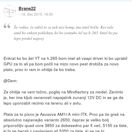
Brane22
::
16. dec 2015, 16:30
Še vedno, če rabiš to za nek uizi komp, ma intel bolše. Ker tale
amd bo enkrat pokleknu, ko bo youtube šel na h-265. Intel bo pa
lepo predel naprej.
Enkrat ko bo šel YT na h.265 bom imel ali vaapi driver ki bo uprabil
GPU za to ali pa bom počil na mizo novo pest drobiža za novo
plato, proc in ram in ohišje če bo treba.
@Dem:
Za ohišje ne vem točno, poglej na Mindfactory za model. Zanimiv
je, ker ima kljub cenenosti napajalnik zunanji 12V DC in se ga da
lepo uporoabit recimo na terenu ali v avtu.
Plata za to pixno je Asusova AM1I-A mini-ITX. Proc pa če greš na
absolutno najcenejšo varianto 2650, čeprav je veliko bolj
priporočljiv quad core 3850 za dobesedno par € več, 5150 za tiste,
ki bi se hecali z navijanjem ali 5350 za tiste, ki se ne bi.