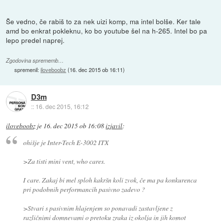
Še vedno, če rabiš to za nek uizi komp, ma intel bolše. Ker tale
amd bo enkrat pokleknu, ko bo youtube šel na h-265. Intel bo pa
lepo predel naprej.
Zgodovina sprememb…
spremenil:
iloveboobz
(
16. dec 2015 ob 16:11
)
D3m
::
16. dec 2015, 16:12
iloveboobz
je
16. dec 2015 ob 16:08
izjavil
:
ohišje je Inter-Tech E-3002 ITX
>Za tisti mini vent, who cares.
I care. Zakaj bi mel sploh kakršn koli zvok, če ma pa konkurenca
pri podobnih performancih pasivno zadevo ?
>Stvari s pasivnim hlajenjem so ponavadi zastavljene z
različnimi domnevami o pretoku zraka iz okolja in jih komot