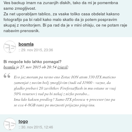
Ves backup imam na zunanjih diskih, tako da mi je pomembna
samo zmogljivost.
Za net uporabljam tablico, za vsake toliko casa obdelat kaksno
fotografijo pa bi rabil kako malo skatlo da jo potem pospravim
skupaj z monitorjem. Bi pa rad da je v mini ohisju, ce ne potam raje
nabavim prenosnik.
bosmla
::
29. nov 2015, 23:36
Bi mogoče kdo lahko pomagal?
bosmla
je
27. nov 2015 ob 20:54
izjavil
:
Evo jaz moram pa ravno eno Zotac ION atom 330 ITX maticno
zamenjat z necim bolj zmogljivim (tudi od J1900 - vazno, da
gladko prebavi 20 zavihtkov Firefoxa/flash in mu ostane se vsaj
50% resursov) rad pa bi nekaj z nizko porabo...
Ima kdo kaksen predlog? Samo ITX ploosca + procesor (no pa
se cca 4-8GB ram) po moznosti prijazno pingvinu.
togo
::
30. nov 2015, 12:46