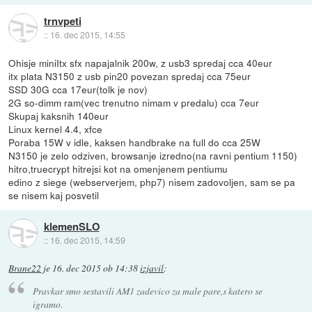
trnvpeti
::
16. dec 2015, 14:55
Ohisje miniItx sfx napajalnik 200w, z usb3 spredaj cca 40eur
itx plata N3150 z usb pin20 povezan spredaj cca 75eur
SSD 30G cca 17eur(tolk je nov)
2G so-dimm ram(vec trenutno nimam v predalu) cca 7eur
Skupaj kaksnih 140eur
Linux kernel 4.4, xfce
Poraba 15W v idle, kaksen handbrake na full do cca 25W
N3150 je zelo odziven, browsanje izredno(na ravni pentium 1150)
hitro,truecrypt hitrejsi kot na omenjenem pentiumu
edino z siege (webserverjem, php7) nisem zadovoljen, sam se pa
se nisem kaj posvetil
klemenSLO
::
16. dec 2015, 14:59
Brane22
je
16. dec 2015 ob 14:38
izjavil
:
Pravkar smo sestavili AM1 zadevico za male pare,s katero se
igramo.