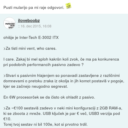
Pusti mularijo pa mi raje odgovori.
iloveboobz
::
16. dec 2015, 16:08
ohišje je Inter-Tech E-3002 ITX
>Za tisti mini vent, who cares.
I care. Zakaj bi mel sploh kakršn koli zvok, če ma pa konkurenca
pri podobnih performancih pasivno zadevo ?
>Stvari s pasivnim hlajenjem so ponavadi zastavljene z različnimi
domnevami o pretoku zraka iz okolja in jih komot postaviš v pogoje,
kjer se začnejo neugodno segrevat.
En 6W procesorček se da čisto ok ohladit z pasivo.
>Za ~€100 sestaviš zadevo v neki mini konfiguraciji z 2GB RAM-a,
ki se zboota z mreže. USB ključek je par € več, USB3 verzija pod
€10.
Torej tvoj sestav ni bil 100e, kot si prvotno trdil.