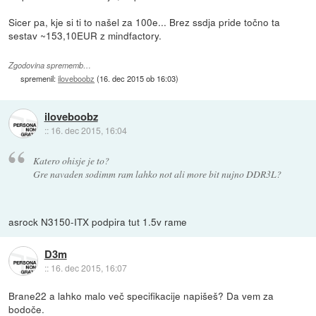
Sicer pa, kje si ti to našel za 100e... Brez ssdja pride točno ta
sestav ~153,10EUR z mindfactory.
Zgodovina sprememb…
spremenil:
iloveboobz
(
16. dec 2015 ob 16:03
)
iloveboobz
::
16. dec 2015, 16:04
Katero ohisje je to?
Gre navaden sodimm ram lahko not ali more bit nujno DDR3L?
asrock N3150-ITX podpira tut 1.5v rame
D3m
::
16. dec 2015, 16:07
Brane22 a lahko malo več specifikacije napišeš? Da vem za
bodoče.