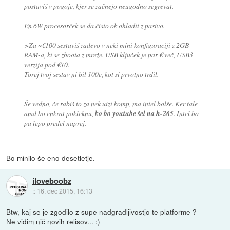
postaviš v pogoje, kjer se začnejo neugodno segrevat.
En 6W procesorček se da čisto ok ohladit z pasivo.
>Za ~€100 sestaviš zadevo v neki mini konfiguraciji z 2GB
RAM-a, ki se zboota z mreže. USB ključek je par € več, USB3
verzija pod €10.
Torej tvoj sestav ni bil 100e, kot si prvotno trdil.
Še vedno, če rabiš to za nek uizi komp, ma intel bolše. Ker tale
amd bo enkrat pokleknu,
ko bo youtube šel na h-265
. Intel bo
pa lepo predel naprej.
Bo minilo še eno desetletje.
iloveboobz
::
16. dec 2015, 16:13
Btw, kaj se je zgodilo z supe nadgradljivostjo te platforme ?
Ne vidim nič novih relisov... :)