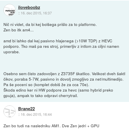
iloveboobz
::
16. dec 2015, 16:37
Nič ni videt, da bi kej bolšega prišlo za to platformo.
Zen bo itk am4...
amd bi lahko dal kej pasivno hlajenega (>10W TDP) z HEVC
podporo. Tko maš pa res stroj, primerljiv z intlom za ciljni namen
uporabe.
Osebno sem čisto zadovoljen z Z3735F škatlico. Velikost dveh šaktl
čikov, poraba 5-7W, pasivno in dovolj zmogljivo za net/multimedijo.
Pa še poceni so (komplet dobiš že za cca 70e).
Škoda edino ker ni HW podpore za hevc (samo hybrid preko
gpuja), ampak to tako odpravi cherrytrail.
Brane22
::
16. dec 2015, 16:44
Zan bo tudi na nasledniku AM1. Dve Zen jedri + GPU