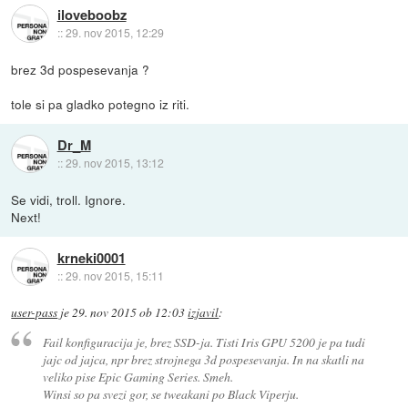
iloveboobz
::
29. nov 2015, 12:29
brez 3d pospesevanja ?
tole si pa gladko potegno iz riti.
Dr_M
::
29. nov 2015, 13:12
Se vidi, troll. Ignore.
Next!
krneki0001
::
29. nov 2015, 15:11
user-pass
je
29. nov 2015 ob 12:03
izjavil
:
Fail konfiguracija je, brez SSD-ja. Tisti Iris GPU 5200 je pa tudi
jajc od jajca, npr brez strojnega 3d pospesevanja. In na skatli na
veliko pise Epic Gaming Series. Smeh.
Winsi so pa svezi gor, se tweakani po Black Viperju.