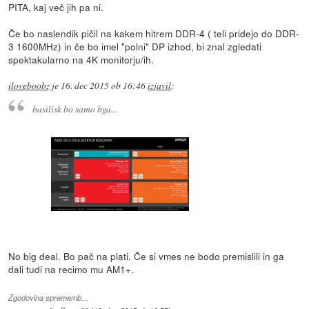
PITA, kaj več jih pa ni.
Če bo naslendik pičil na kakem hitrem DDR-4 ( teli pridejo do DDR-
3 1600MHz) in če bo imel "polni" DP izhod, bi znal zgledati
spektakularno na 4K monitorju/ih.
iloveboobz
je
16. dec 2015 ob 16:46
izjavil
:
basilisk bo samo bga...
No big deal. Bo pač na plati. Če si vmes ne bodo premislili in ga
dali tudi na recimo mu AM1+.
Zgodovina sprememb…