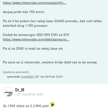
https://www.mimovrste.com/procesorji/in...
skupaj pride tole 150 evrov.
Pa če ti bo potem čez nekaj časa G3460 premalo, daš notri lahko
katerikoli drug 1150 procesor.
Dodaš še samsungov SSD 850 EVO za 97€
https://www.mimovrste.com/diski/samsung...
Pa si na 250€ in imaš za nekaj časa mir.
Pa cene so iz mimovrste, verjetno bi kje dobil vse to še ceneje.
Zgodovina sprememb…
spremenilo:
krneki0001
(
27. nov 2015 ob 12:01
)
Dr_M
::
27. nov 2015, 13:51
Za 150€ dobis ze 2 j1900 plati