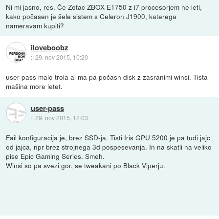
Ni mi jasno, res. Če Zotac ZBOX-E1750 z i7 procesorjem ne leti,
kako počasen je šele sistem s Celeron J1900, katerega
nameravam kupiti?
iloveboobz
::
29. nov 2015, 10:20
user pass malo trola al ma pa počasn disk z zasranimi winsi. Tista
mašina more letet.
user-pass
::
29. nov 2015, 12:03
Fail konfiguracija je, brez SSD-ja. Tisti Iris GPU 5200 je pa tudi jajc
od jajca, npr brez strojnega 3d pospesevanja. In na skatli na veliko
pise Epic Gaming Series. Smeh.
Winsi so pa svezi gor, se tweakani po Black Viperju.