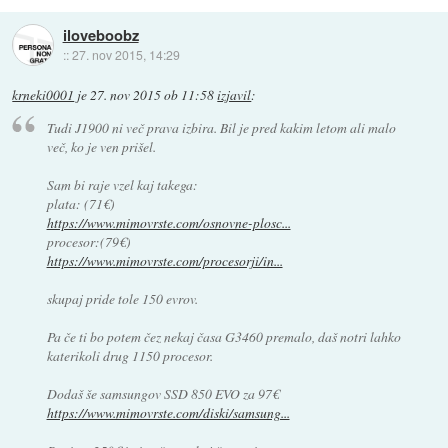
iloveboobz
::
27. nov 2015, 14:29
krneki0001
je
27. nov 2015 ob 11:58
izjavil
:
Tudi J1900 ni več prava izbira. Bil je pred kakim letom ali malo
več, ko je ven prišel.
Sam bi raje vzel kaj takega:
plata: (71€)
https://www.mimovrste.com/osnovne-plosc...
procesor:(79€)
https://www.mimovrste.com/procesorji/in...
skupaj pride tole 150 evrov.
Pa če ti bo potem čez nekaj časa G3460 premalo, daš notri lahko
katerikoli drug 1150 procesor.
Dodaš še samsungov SSD 850 EVO za 97€
https://www.mimovrste.com/diski/samsung...