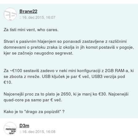
Brane22
::
16. dec 2015, 16:07
Za tisti mini vent, who cares.
Stvari s pasivnim hlajenjem so ponavadi zastavljene z različnimi
domnevami o pretoku zraka iz okolja in jih komot postaviš v pogoje,
kjer se začnejo neugodno segrevat.
Za ~€100 sestaviš zadevo v neki mini konfiguraciji z 2GB RAM-a, ki
se zboota z mreže. USB ključek je par € več, USB3 verzija pod
€10.
Najcenejši proc za to plato je 2650, ki je manj ko €30. Najcenejši
quad-core pa samo par € več.
Kako je to "drago za popizdit" ?
D3m
::
16. dec 2015, 16:08