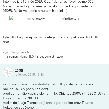
Intel nuc je 310 + še 20EUR za 4gb rama. Torej recimo 330.
Na mindfacactory pa sem nametal spodnje komponente za
250EUR. Ne vem edin a nucam hladilnik :)
mindfactory
Intel NUC je precej manjši in elegantnejši ampak skor 100EUR
dražji.
Zgodovina sprememb…
spremenil:
klemenSLO
(
16. dec 2015 ob 12:20
)
togo
::
16. dec 2015, 13:48
za ohišje ti zaračunajo dodatnih 20EUR poštnine pa na vse
računaj še 3% (22% naš ddv)
predlog - ohišje kupiš v slo npr.: ITX Chieftec 250W (FI-02BC-U3) v
Funtech za cca 70EUR
mislim da imajo T procesorji enako porabo kot brez T samo
frekvenco spuščeno