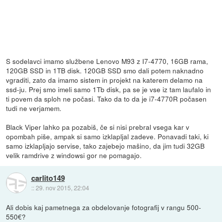
S sodelavci imamo službene Lenovo M93 z I7-4770, 16GB rama,
120GB SSD in 1TB disk. 120GB SSD smo dali potem naknadno
vgraditi, zato da imamo sistem in projekt na katerem delamo na
ssd-ju. Prej smo imeli samo 1Tb disk, pa se je vse iz tam laufalo in
ti povem da sploh ne počasi. Tako da to da je i7-4770R počasen
tudi ne verjamem.
Black Viper lahko pa pozabiš, če si nisi prebral vsega kar v
opombah piše, ampak si samo izklapljal zadeve. Ponavadi taki, ki
samo izklapljajo servise, tako zajebejo mašino, da jim tudi 32GB
velik ramdrive z windowsi gor ne pomagajo.
carlito149
::
29. nov 2015, 22:04
Ali dobis kaj pametnega za obdelovanje fotografij v rangu 500-
550€?