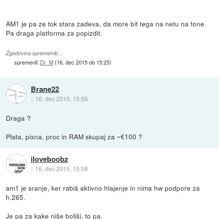
AM1 je pa ze tok stara zadeva, da more bit tega na netu na tone.
Pa draga platforma za popizdit.
Zgodovina sprememb…
spremenil:
Dr_M
(
16. dec 2015 ob 15:25
)
Brane22
::
16. dec 2015, 15:56
Draga ?
Plata, pixna, proc in RAM skupaj za ~€100 ?
iloveboobz
::
16. dec 2015, 15:58
am1 je sranje, ker rabiš aktivno hlajenje in nima hw podpore za
h.265.
Je pa za kake niše boljši, to pa.