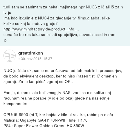
tudi sam se zanimam za nekaj majhnega npr NUC6 z i3 ali i5 za h
tv-ju
ima kdo izkušnje z NUC-i za gledanje tv, filmo,glasba, slike
koliko se kaj ta zadeva greje?
http://www.mindfactory.de/product_info....
cena če bo res taka se mi zdi sprejelljiva, seveda +ssd in ram
lp
greatdrakon
::
30. nov 2015, 15:37
NUC je čisto ok, samo ne pričakovat od teh mobilnih procesorjev,
da bodo ekvivalent desktop, ker to niso (razen tisti I7 omenjen
zgoraj). Za to kar pišeš zgoraj so OK..
Fantje, delam malo bolj zmogljiv NAS, zanima me koliko naj
računam realne porabe (v idle od oka) glede na naslednje
komponente:
CPU: i5-6500 (ni T, ker bojda v idle ni razlike, rabim pa moč)
Matična: Gigabyte GA-H170N-WIFI Intel H170
PSU: Super Flower Golden Green HX 350W