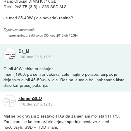
Ram: Crucial DIMM Kit 16GB
Diski: 2x2 TB (3.5) + 256 SSD M.2
Je med 25-40W (idle seveda) realno?
Zgodovina sprememb…
spremenilo:
greatdrakon
(
30. nov 2015 ob 15:39
)
Dr_M
::
30. nov 2015, 15:50
Okoli 40W lahko pricakujes.
Imam j1900, pa sem pricakoval zelo majhno porabo, ampak je
dejansko okoli 45-50w+ v idle. Res pa je malo bolj nabasana kista,
diski kar precej pokurijo.
klemenSLO
::
16. dec 2015, 12:16
Mal se poigravam z sestavo ITXa da zamenjam moj stari HTPC.
Zanimam me komentar/primerjave spodnje sestave z intel
nuc6i3syh. SSD + HDD imam.