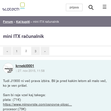
☰
Forum
»
Kaj kupiti
»
mini ITX računalnik
mini ITX računalnik
2
«
1
3
»
krneki0001
::
27. nov 2015, 11:58
Tudi J1900 ni več prava izbira. Bil je pred kakim letom ali malo več,
ko je ven prišel.
Sam bi raje vzel kaj takega:
plata: (71€)
https://www.mimovrste.com/osnovne-plosc...
procesor:(79€)