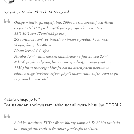
trnvpeti
je
16. dec 2015 ob 14:55
izjavil
:
Ohisje miniItx sfx napajalnik 200w, z usb3 spredaj cca 40eur
itx plata N3150 z usb pin20 povezan spredaj cca 75eur
SSD 30G cca 17eur(tolk je nov)
2G so-dimm ram(vec trenutno nimam v predalu) cca 7eur
Skupaj kaksnih 140eur
Linux kernel 4.4, xfce
Poraba 15W v idle, kaksen handbrake na full do cca 25W
N3150 je zelo odziven, browsanje izredno(na ravni pentium
1150) hitro,truecrypt hitrejsi kot na omenjenem pentiumu
edino z siege (webserverjem, php7) nisem zadovoljen, sam se pa
se nisem kaj posvetil
Katero ohisje je to?
Gre navaden sodimm ram lahko not ali more bit nujno DDR3L?
A lahko stestirate FHD / 4k ter bluray sample? To bi bla zanimia
low budget alternativa če zmore predvajta te stvari.