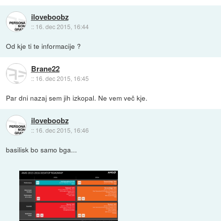
iloveboobz
::
16. dec 2015, 16:44
Od kje ti te informacije ?
Brane22
::
16. dec 2015, 16:45
Par dni nazaj sem jih izkopal. Ne vem več kje.
iloveboobz
::
16. dec 2015, 16:46
basilisk bo samo bga...