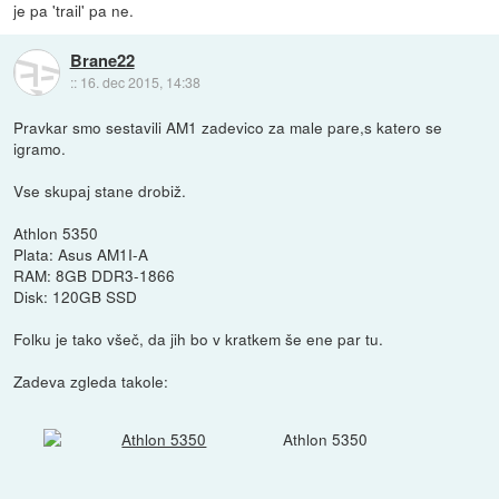
je pa 'trail' pa ne.
Brane22
::
16. dec 2015, 14:38
Pravkar smo sestavili AM1 zadevico za male pare,s katero se
igramo.
Vse skupaj stane drobiž.
Athlon 5350
Plata: Asus AM1I-A
RAM: 8GB DDR3-1866
Disk: 120GB SSD
Folku je tako všeč, da jih bo v kratkem še ene par tu.
Zadeva zgleda takole:
Athlon 5350