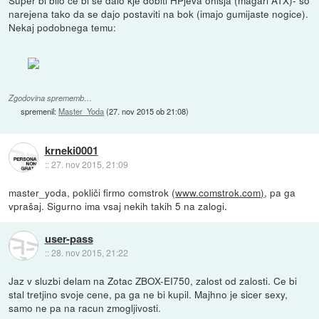
Super bi bilo ce bi se dalo kje dobiti HPjeva ohisja (magari ATX)- so
narejena tako da se dajo postaviti na bok (imajo gumijaste nogice).
Nekaj podobnega temu:
Zgodovina sprememb…
spremenil:
Master_Yoda
(
27. nov 2015 ob 21:08
)
krneki0001
::
27. nov 2015, 21:09
master_yoda, pokliči firmo comstrok (
www.comstrok.com)
, pa ga
vprašaj. Sigurno ima vsaj nekih takih 5 na zalogi.
user-pass
::
28. nov 2015, 21:22
Jaz v sluzbi delam na Zotac ZBOX-EI750, zalost od zalosti. Ce bi
stal tretjino svoje cene, pa ga ne bi kupil. Majhno je sicer sexy,
samo ne pa na racun zmogljivosti.