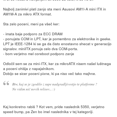
Najbolj zanimivi plati zanjo sta meni Asusovi AM1I-A mini ITX in
AM1M-A za mikro ATX format.
Sta zelo poceni, meni pa všeč ker:
- imata baje podporo za ECC DRAM
- ponujata COM in LPT, kar je pomembno za elektronike in geeke.
LPT je IEEE-1284 ki se ga da čisto enostavno shecat v generacijo
signalov. miniITX ponuja celo dva COM-porta.
- bom verjetno mel coreboot podporo zanje
Odločil sem se za mini-ITX, ker za mikroATX nisem našel luštnega
a poceni ohišja z napajalnikom.
Dobijo se sicer poceni pixne, ki pa niso več tako majhne.
Btw, kaj se je zgodilo z supe nadgradljivostjo te platforme ?
Ne vidim nič novih relisov... :)
Kaj konkretno rabiš ? Kot vem, pride naslednik 5350, verjetno
speed bump, pa Zen bo imel naslednika v tej kategoriji.