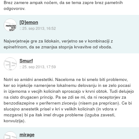
Brez zamere ampak nočem, da se tema zapre brez pametnih
odgovorov.
[D]emon
::
25. sep 2013, 16:52
Najverjetneje gre za lidokain, verjetno se v kombinaciji z
epinefrinom, da se zmanjsa stopnja krvavitve od vboda.
Smurf
::
25. sep 2013, 17:59
Notri so amidni anestetiki. Naceloma ne bi smelo biti problemov,
ker so injekcije namenjene lokalnemu delovanju in se zelo pocasi
in izjemoma v vecjih kolicinah sproscajo v krvni obtok. Tudi delujejo
na cisto drugacen princip. Pa se zdi se mi, da ni receptorjev za
benzodiazepine v perifernem zivcevju (nisem pa preprican). Ce bi
slucajno anestetik prisel v kri v velikih kolicinah (in vdora v
mozgane) bi pa itak imel druge probleme (izguba zavesti,
konvulzija).
mirage