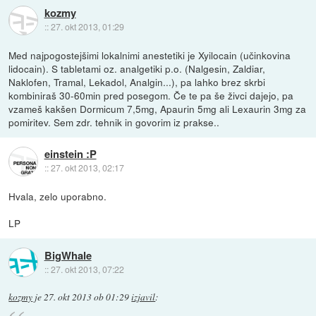
kozmy
::
27. okt 2013, 01:29
Med najpogostejšimi lokalnimi anestetiki je Xyilocain (učinkovina
lidocain). S tabletami oz. analgetiki p.o. (Nalgesin, Zaldiar,
Naklofen, Tramal, Lekadol, Analgin...), pa lahko brez skrbi
kombiniraš 30-60min pred posegom. Če te pa še živci dajejo, pa
vzameš kakšen Dormicum 7,5mg, Apaurin 5mg ali Lexaurin 3mg za
pomiritev. Sem zdr. tehnik in govorim iz prakse..
einstein :P
::
27. okt 2013, 02:17
Hvala, zelo uporabno.
LP
BigWhale
::
27. okt 2013, 07:22
kozmy
je
27. okt 2013 ob 01:29
izjavil
: