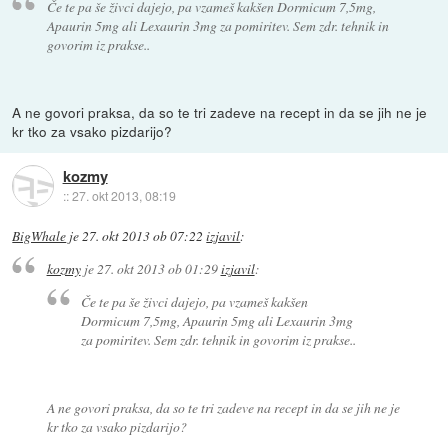
Če te pa še živci dajejo, pa vzameš kakšen Dormicum 7,5mg,
Apaurin 5mg ali Lexaurin 3mg za pomiritev. Sem zdr. tehnik in
govorim iz prakse..
A ne govori praksa, da so te tri zadeve na recept in da se jih ne je
kr tko za vsako pizdarijo?
kozmy
::
27. okt 2013, 08:19
BigWhale
je
27. okt 2013 ob 07:22
izjavil
:
kozmy
je
27. okt 2013 ob 01:29
izjavil
:
Če te pa še živci dajejo, pa vzameš kakšen
Dormicum 7,5mg, Apaurin 5mg ali Lexaurin 3mg
za pomiritev. Sem zdr. tehnik in govorim iz prakse..
A ne govori praksa, da so te tri zadeve na recept in da se jih ne je
kr tko za vsako pizdarijo?