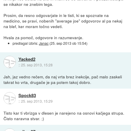
se nikakor ne znebim tega.
Prosim, da resno odgovarjate in le tisti, ki se spoznate na
medicino, se pravi, nobenih "average joe" odgovorov al pa nekaj
na blef, ker moram točno vedeti.
Hvala za pomoč, odgovore in razumevanje.
predlagal izbris:
Janac
(
25. sep 2013 ob 15:54
)
Yacked2
::
25. sep 2013, 15:28
Jah, jaz vedno rečem, da naj vrta brez inekcije, pač malo zaskeli
takrat ko vrta, drugače je pa potem takoj dobro.
Spock83
::
25. sep 2013, 15:29
Tisto kar ti vbrizga v dlesen je narejeno na osnovi kačjega strupa.
Čisto naravna stvar. ;)