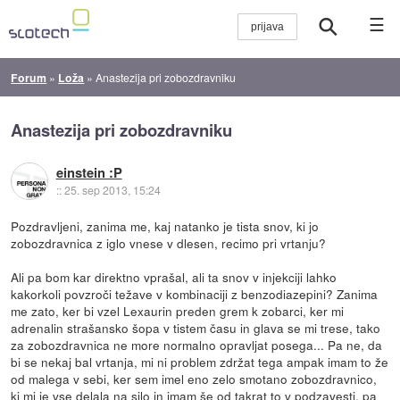
☰
Forum
»
Loža
»
Anastezija pri zobozdravniku
Anastezija pri zobozdravniku
einstein :P
::
25. sep 2013, 15:24
Pozdravljeni, zanima me, kaj natanko je tista snov, ki jo
zobozdravnica z iglo vnese v dlesen, recimo pri vrtanju?
Ali pa bom kar direktno vprašal, ali ta snov v injekciji lahko
kakorkoli povzroči težave v kombinaciji z benzodiazepini? Zanima
me zato, ker bi vzel Lexaurin preden grem k zobarci, ker mi
adrenalin strašansko šopa v tistem času in glava se mi trese, tako
za zobozdravnica ne more normalno opravljat posega... Pa ne, da
bi se nekaj bal vrtanja, mi ni problem zdržat tega ampak imam to že
od malega v sebi, ker sem imel eno zelo smotano zobozdravnico,
ki mi je vse delala na silo in imam še od takrat to v podzavesti, pa