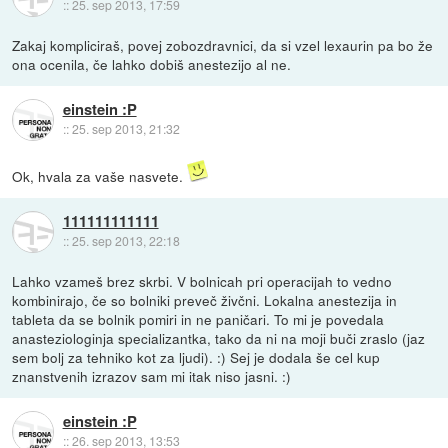
::
25. sep 2013, 17:59
Zakaj kompliciraš, povej zobozdravnici, da si vzel lexaurin pa bo že
ona ocenila, če lahko dobiš anestezijo al ne.
einstein :P
::
25. sep 2013, 21:32
Ok, hvala za vaše nasvete.
111111111111
::
25. sep 2013, 22:18
Lahko vzameš brez skrbi. V bolnicah pri operacijah to vedno
kombinirajo, če so bolniki preveč živčni. Lokalna anestezija in
tableta da se bolnik pomiri in ne paničari. To mi je povedala
anasteziologinja specializantka, tako da ni na moji buči zraslo (jaz
sem bolj za tehniko kot za ljudi). :) Sej je dodala še cel kup
znanstvenih izrazov sam mi itak niso jasni. :)
einstein :P
::
26. sep 2013, 13:53