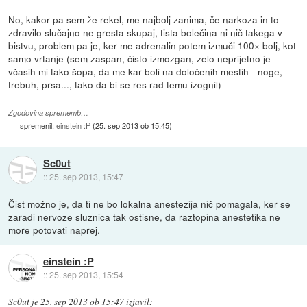
No, kakor pa sem že rekel, me najbolj zanima, če narkoza in to
zdravilo slučajno ne gresta skupaj, tista bolečina ni nič takega v
bistvu, problem pa je, ker me adrenalin potem izmuči 100× bolj, kot
samo vrtanje (sem zaspan, čisto izmozgan, zelo neprijetno je -
včasih mi tako šopa, da me kar boli na določenih mestih - noge,
trebuh, prsa..., tako da bi se res rad temu izognil)
Zgodovina sprememb…
spremenil:
einstein :P
(
25. sep 2013 ob 15:45
)
Sc0ut
::
25. sep 2013, 15:47
Čist možno je, da ti ne bo lokalna anestezija nič pomagala, ker se
zaradi nervoze sluznica tak ostisne, da raztopina anestetika ne
more potovati naprej.
einstein :P
::
25. sep 2013, 15:54
Sc0ut
je
25. sep 2013 ob 15:47
izjavil
: