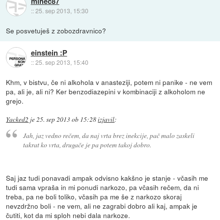
mihec87
::
25. sep 2013, 15:30
Se posvetuješ z zobozdravnico?
einstein :P
::
25. sep 2013, 15:40
Khm, v bistvu, če ni alkohola v anasteziji, potem ni panike - ne vem
pa, ali je, ali ni? Ker benzodiazepini v kombinaciji z alkoholom ne
grejo.
Yacked2
je
25. sep 2013 ob 15:28
izjavil
:
Jah, jaz vedno rečem, da naj vrta brez inekcije, pač malo zaskeli
takrat ko vrta, drugače je pa potem takoj dobro.
Saj jaz tudi ponavadi ampak odvisno kakšno je stanje - včasih me
tudi sama vpraša in mi ponudi narkozo, pa včasih rečem, da ni
treba, pa ne boli toliko, včasih pa me še z narkozo skoraj
nevzdržno boli - ne vem, ali ne zagrabi dobro ali kaj, ampak je
čutiti, kot da mi sploh nebi dala narkoze.