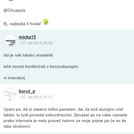
@Chuapoiz
Ej, najlepša ti hvala!
micka15
::
27. okt 2013, 00:55
tist je nek lokalni anestetik
lohk komot kombiniraš z benzodiazepini
ni interakcij
borut_p
::
27. okt 2013, 01:17
Upam pa, da si vseeno toliko pameten, da, če boš slučajno vzel
tablet, to tudi povedal zobozdravnici. Zanašat se na neke nasvete
preko interneta je malo preveč naivno za moje pojme pa če so še
tako strokovni.