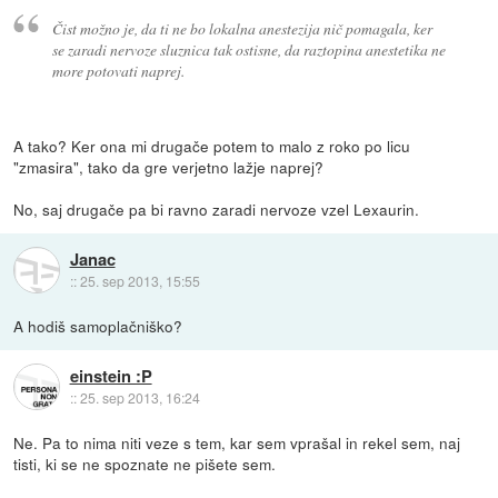
Čist možno je, da ti ne bo lokalna anestezija nič pomagala, ker
se zaradi nervoze sluznica tak ostisne, da raztopina anestetika ne
more potovati naprej.
A tako? Ker ona mi drugače potem to malo z roko po licu
"zmasira", tako da gre verjetno lažje naprej?
No, saj drugače pa bi ravno zaradi nervoze vzel Lexaurin.
Janac
::
25. sep 2013, 15:55
A hodiš samoplačniško?
einstein :P
::
25. sep 2013, 16:24
Ne. Pa to nima niti veze s tem, kar sem vprašal in rekel sem, naj
tisti, ki se ne spoznate ne pišete sem.