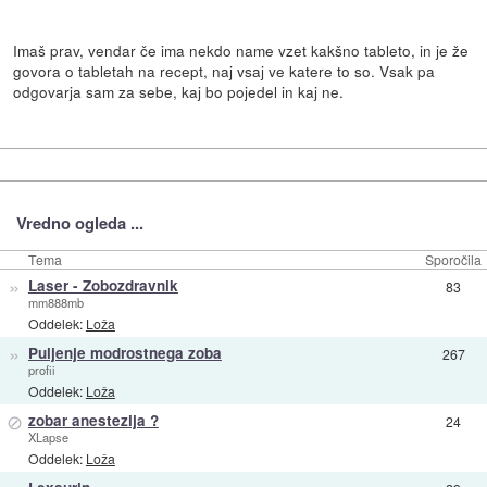
Imaš prav, vendar če ima nekdo name vzet kakšno tableto, in je že
govora o tabletah na recept, naj vsaj ve katere to so. Vsak pa
odgovarja sam za sebe, kaj bo pojedel in kaj ne.
Vredno ogleda ...
Tema
Sporočila
»
Laser - Zobozdravnik
83
mm888mb
Oddelek:
Loža
»
Puljenje modrostnega zoba
267
profii
Oddelek:
Loža
⊘
zobar anestezija ?
24
XLapse
Oddelek:
Loža