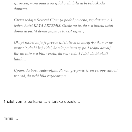
sproscen, moja punca pa sploh nebi bila in bi bilo skoda
dopusta.
Greva sedaj v Severni Ciper za podobno ceno, vendar samo 1
teden, hotel KAYA ARTEMIS. Glede na to, da sva hotela ostat
doma in pustit denar nama je to cist super:)
Okapi skrbel naju je prevoz iz letalisca in nazaj + nikamor ne
mores it, da bi kaj videl, hotela pa imas ze po 1 tednu dovolj.
Ravno zato sva bila vesela, da sva vzela 14 dni, da bi okoli
lutala...
Upam, da bova zadovoljna. Punca gre prvic izven evrope zato bi
res rad, da nebi bila razocarana.
1 izlet ven iz balkana ... v tursko dezelo ..
mimo ...