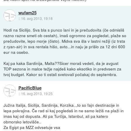
wufam25
::
16. avg 2013, 19:18
Hodi na Sicilijo. Sva bla s punco lani in je prečudovita (če odmisliš
razno razne smeti ob cestah), imaš ogromno za pogledat, plaže so
prečudovite, lepo morje (čisto). Midva sva šla v lastni režiji (iz trsta
z ryan-air) in sva rentala hišo, avto...in naju je prišlo za 12 dni 600
eur na osebo.
Kaj pa kaka Sardinija, Malta??Sicer moraš vedeti, da je avgust
TOP sezona in malce težje najdeš kako eksotiko in predvsem za
tvoj budget. Kakor so ti ostali svetovali počakaj do septembra.
PacificBlue
::
16. avg 2013, 19:25
Južna Italija, Sicilija, Sardinija, Korzika..,to so fajn destinacije in
lepa pokrajina. Če rad si kaj pogledaš in ne samo ležiš na plaži in
imas kaj od dopusta. Ali pa Turčija, Istanbul, ali pa katero
obmorsko letovišče..
Za Egipt pa MZZ odvsetuje vsa