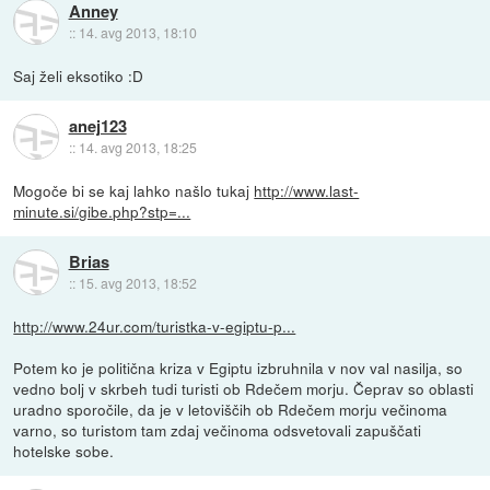
Anney
::
14. avg 2013, 18:10
Saj želi eksotiko :D
anej123
::
14. avg 2013, 18:25
Mogoče bi se kaj lahko našlo tukaj
http://www.last-
minute.si/gibe.php?stp=...
Brias
::
15. avg 2013, 18:52
http://www.24ur.com/turistka-v-egiptu-p...
Potem ko je politična kriza v Egiptu izbruhnila v nov val nasilja, so
vedno bolj v skrbeh tudi turisti ob Rdečem morju. Čeprav so oblasti
uradno sporočile, da je v letoviščih ob Rdečem morju večinoma
varno, so turistom tam zdaj večinoma odsvetovali zapuščati
hotelske sobe.