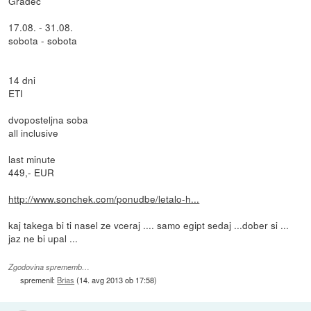
Gradec
17.08. - 31.08.
sobota - sobota
14 dni
ETI
dvoposteljna soba
all inclusive
last minute
449,- EUR
http://www.sonchek.com/ponudbe/letalo-h...
kaj takega bi ti nasel ze vceraj .... samo egipt sedaj ...dober si ...
jaz ne bi upal ...
Zgodovina sprememb…
spremenil:
Brias
(
14. avg 2013 ob 17:58
)