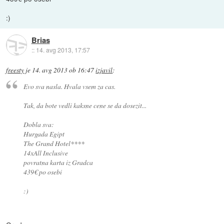
:)
Brias
::
14. avg 2013, 17:57
freesty
je
14. avg 2013 ob 16:47
izjavil
:
Evo sva nasla. Hvala vsem za cas.
Tak, da bote vedli kaksne cene se da dosezit...
Dobla sva:
Hurgada Egipt
The Grand Hotel****
14xAll Inclusive
povratna karta iz Gradca
439€ po osebi
:)