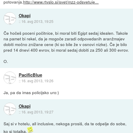
potovanja.
http://www.rtvslo.si/svet/mzz-odsvetuje...
Okapi
::
16. avg 2013, 19:25
Če hočeš poceni počitnice, bi moral biti Egipt sedaj idealen. Takole
na pamet bi rekel, da je mogoče zaradi odpovedanih aranžmajev
dobiti močno znižane cene (ki so bile že v osnovi nizke). Če je bilo
pred 14 dnevi 400 evrov, bi moral sedaj dobiti za 250 ali 300 evrov.
O.
PacificBlue
::
16. avg 2013, 19:26
Ja, pa da imas policijsko uro:)
Okapi
::
16. avg 2013, 19:27
Saj si v hotelu, all inclusive, nekoga prosiš, da te odpelje do sobe,
ko si totalka.