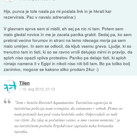
Hja, punca je tole nasla pa mi poslala link in je hkrati kar
rezervirala. Pac v navalu adrenalina:)
V glavnem sprva sem si mislil, eh sej pa nic ni tam. Potem sem
malo gledal novice in me je zacela panika grabit. Sedaj pa, ko sem
prebral vecino forumov in strani na temo rdecega morja pa sem
malo umirjen. In sem se odlocil, da kljub vsemu greva. Ljudje, ki so
trenutno tam in tisti, ki so se ravno vrnili delujejo mirni in pravijo, da
sploh niso opazli vpliva protestov. Paniko pa delajo tisti, ki sploh
nimajo namena it v Egipt in nikoli niso niti bili tam. Bo pa toliko bolj
zanimivo, mogoce se kaksno sliko prodam 24ur :)
Tilen
::
15. avg 2013, 21:13
"Sem v hotelu Iberotel Aquamarine. Turistična agencija in
turistična policija nam svetujeta, da ostanemo v sobah. Pismo so
nam potisnili kar pod vrata hotelske sobe. Odpovedali so tudi
vse izlete. Za zdaj se počutimo varno, a smo vseeno nemirni," je
na turističnem portalu TripAdvisor zapisala neka britanska
turistka.