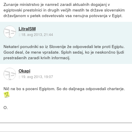
Zunanje ministrstvo je namreč zaradi aktualnih dogajanj v
egiptovski prestolnici in drugih večjih mestih te države slovenskim
državljanom v petek odsvetovalo vsa nenujna potovanja v Egipt.
LitralSM
::
18. avg 2013, 21:44
Nekateri ponudniki so iz Slovenije že odpovedali lete proti Egiptu.
Good deal, če mene vprašate. Sploh sedaj, ko je neskončno ljudi
prestrašenih zaradi krivih informacij.
Okapi
::
19. avg 2013, 19:07
Nič ne bo s poceni Egiptom. So do daljnega odpovedali charterje.
O.