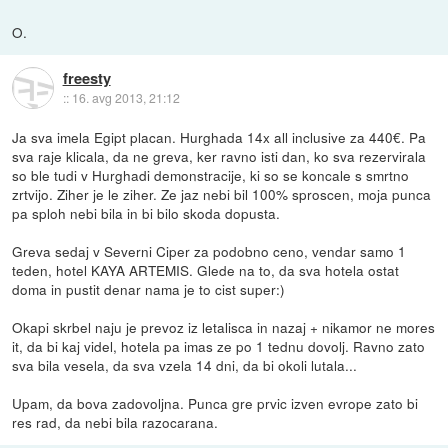
O.
freesty
::
16. avg 2013, 21:12
Ja sva imela Egipt placan. Hurghada 14x all inclusive za 440€. Pa
sva raje klicala, da ne greva, ker ravno isti dan, ko sva rezervirala
so ble tudi v Hurghadi demonstracije, ki so se koncale s smrtno
zrtvijo. Ziher je le ziher. Ze jaz nebi bil 100% sproscen, moja punca
pa sploh nebi bila in bi bilo skoda dopusta.
Greva sedaj v Severni Ciper za podobno ceno, vendar samo 1
teden, hotel KAYA ARTEMIS. Glede na to, da sva hotela ostat
doma in pustit denar nama je to cist super:)
Okapi skrbel naju je prevoz iz letalisca in nazaj + nikamor ne mores
it, da bi kaj videl, hotela pa imas ze po 1 tednu dovolj. Ravno zato
sva bila vesela, da sva vzela 14 dni, da bi okoli lutala...
Upam, da bova zadovoljna. Punca gre prvic izven evrope zato bi
res rad, da nebi bila razocarana.