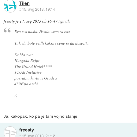
Tilen
::
15. avg 2013, 19:14
freesty
je
14. avg 2013 ob 16:47
izjavil
:
Evo sva nasla. Hvala vsem za cas.
Tak, da bote vedli kaksne cene se da dosezit...
Dobla sva:
Hurgada Egipt
The Grand Hotel****
14xAll Inclusive
povratna karta iz Gradca
439€ po osebi
:)
Ja, kakopak, ko pa je tam vojno stanje.
freesty
::
15. avg 2013, 21:12