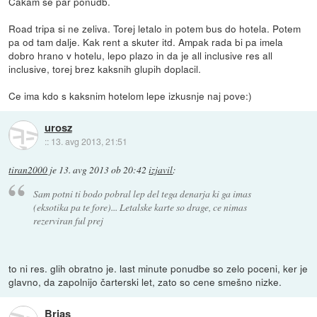
Cakam se par ponudb.
Road tripa si ne zeliva. Torej letalo in potem bus do hotela. Potem
pa od tam dalje. Kak rent a skuter itd. Ampak rada bi pa imela
dobro hrano v hotelu, lepo plazo in da je all inclusive res all
inclusive, torej brez kaksnih glupih doplacil.
Ce ima kdo s kaksnim hotelom lepe izkusnje naj pove:)
urosz
::
13. avg 2013, 21:51
tiran2000
je
13. avg 2013 ob 20:42
izjavil
:
Sam potni ti bodo pobral lep del tega denarja ki ga imas
(eksotika pa te fore)... Letalske karte so drage, ce nimas
rezerviran ful prej
to ni res. glih obratno je. last minute ponudbe so zelo poceni, ker je
glavno, da zapolnijo čarterski let, zato so cene smešno nizke.
Brias