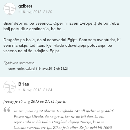
gzibret
::
16. avg 2013, 21:20
Sicer debilno, pa vseeno... Ciper ni izven Evrope ;) Se bo treba
bolj potrudit z destinacijo, he he...
Drugače pa bolje, da si odpovedal Egipt. Sam sem avanturist, bil
sem marsikje, tudi tam, kjer vlade odsvetujejo potovanja, pa
vseeno ne bi šel zdajle v Egipt.
Zgodovina sprememb…
spremenilo:
gzibret
(
16. avg 2013 ob 21:21
)
Brias
::
16. avg 2013, 21:24
freesty
je
16. avg 2013 ob 21:12
izjavil
:
Ja sva imela Egipt placan. Hurghada 14x all inclusive za 440€.
Pa sva raje klicala, da ne greva, ker ravno isti dan, ko sva
rezervirala so ble tudi v Hurghadi demonstracije, ki so se
koncale s smrtno zrtvijo. Ziher je le ziher. Ze jaz nebi bil 100%