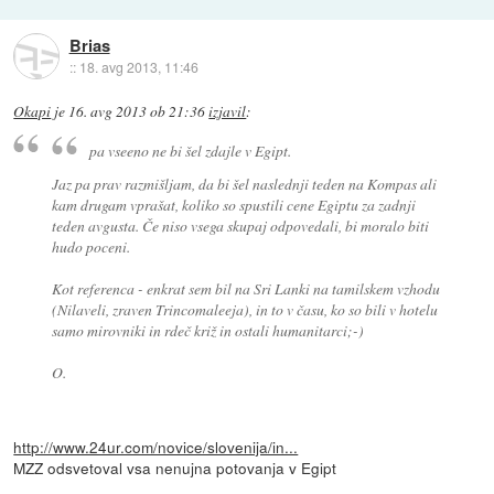
Brias
::
18. avg 2013, 11:46
Okapi
je
16. avg 2013 ob 21:36
izjavil
:
pa vseeno ne bi šel zdajle v Egipt.
Jaz pa prav razmišljam, da bi šel naslednji teden na Kompas ali
kam drugam vprašat, koliko so spustili cene Egiptu za zadnji
teden avgusta. Če niso vsega skupaj odpovedali, bi moralo biti
hudo poceni.
Kot referenca - enkrat sem bil na Sri Lanki na tamilskem vzhodu
(Nilaveli, zraven Trincomaleeja), in to v času, ko so bili v hotelu
samo mirovniki in rdeč križ in ostali humanitarci;-)
O.
http://www.24ur.com/novice/slovenija/in...
MZZ odsvetoval vsa nenujna potovanja v Egipt