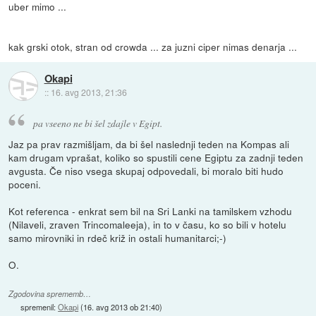
uber mimo ...
kak grski otok, stran od crowda ... za juzni ciper nimas denarja ...
Okapi
::
16. avg 2013, 21:36
pa vseeno ne bi šel zdajle v Egipt.
Jaz pa prav razmišljam, da bi šel naslednji teden na Kompas ali
kam drugam vprašat, koliko so spustili cene Egiptu za zadnji teden
avgusta. Če niso vsega skupaj odpovedali, bi moralo biti hudo
poceni.
Kot referenca - enkrat sem bil na Sri Lanki na tamilskem vzhodu
(Nilaveli, zraven Trincomaleeja), in to v času, ko so bili v hotelu
samo mirovniki in rdeč križ in ostali humanitarci;-)
O.
Zgodovina sprememb…
spremenil:
Okapi
(
16. avg 2013 ob 21:40
)