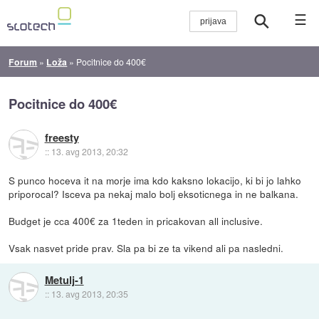
☰
Forum
»
Loža
»
Pocitnice do 400€
Pocitnice do 400€
freesty
::
13. avg 2013, 20:32
S punco hoceva it na morje ima kdo kaksno lokacijo, ki bi jo lahko
priporocal? Isceva pa nekaj malo bolj eksoticnega in ne balkana.
Budget je cca 400€ za 1teden in pricakovan all inclusive.
Vsak nasvet pride prav. Sla pa bi ze ta vikend ali pa nasledni.
Metulj-1
::
13. avg 2013, 20:35