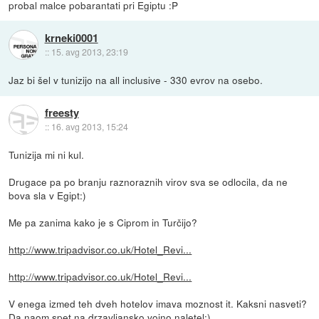
probal malce pobarantati pri Egiptu :P
krneki0001
::
15. avg 2013, 23:19
Jaz bi šel v tunizijo na all inclusive - 330 evrov na osebo.
freesty
::
16. avg 2013, 15:24
Tunizija mi ni kul.
Drugace pa po branju raznoraznih virov sva se odlocila, da ne
bova sla v Egipt:)
Me pa zanima kako je s Ciprom in Turčijo?
http://www.tripadvisor.co.uk/Hotel_Revi...
http://www.tripadvisor.co.uk/Hotel_Revi...
V enega izmed teh dveh hotelov imava moznost it. Kaksni nasveti?
Da naom spet na drzavljansko vojno naletel:)