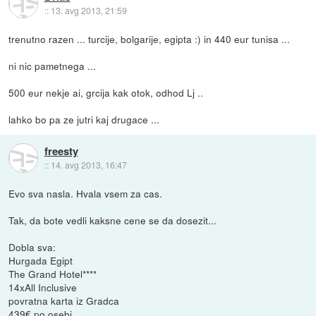
::
13. avg 2013, 21:59
trenutno razen ... turcije, bolgarije, egipta :) in 440 eur tunisa ...
ni nic pametnega ...
500 eur nekje ai, grcija kak otok, odhod Lj ..
lahko bo pa ze jutri kaj drugace ...
freesty
::
14. avg 2013, 16:47
Evo sva nasla. Hvala vsem za cas.
Tak, da bote vedli kaksne cene se da dosezit...
Dobla sva:
Hurgada Egipt
The Grand Hotel****
14xAll Inclusive
povratna karta iz Gradca
439€ po osebi