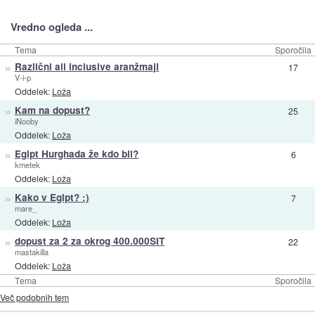
Vredno ogleda ...
Tema
Sporočila
»
Različni all inclusive aranžmaji
17
V-i-p
Oddelek:
Loža
»
Kam na dopust?
25
iNooby
Oddelek:
Loža
»
Egipt Hurghada že kdo bil?
6
kmetek
Oddelek:
Loža
»
Kako v Egipt? :)
7
mare_
Oddelek:
Loža
»
dopust za 2 za okrog 400.000SIT
22
mastakilla
Oddelek:
Loža
Tema
Sporočila
Več podobnih tem