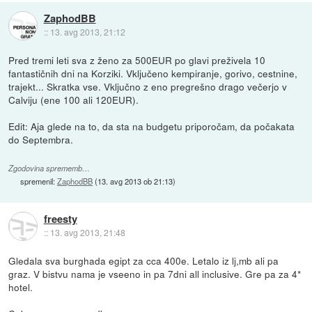
ZaphodBB
::
13. avg 2013, 21:12
Pred tremi leti sva z ženo za 500EUR po glavi preživela 10
fantastičnih dni na Korziki. Vključeno kempiranje, gorivo, cestnine,
trajekt... Skratka vse. Vključno z eno pregrešno drago večerjo v
Calviju (ene 100 ali 120EUR).
Edit: Aja glede na to, da sta na budgetu priporočam, da počakata
do Septembra.
Zgodovina sprememb…
spremenil:
ZaphodBB
(
13. avg 2013 ob 21:13
)
freesty
::
13. avg 2013, 21:48
Gledala sva burghada egipt za cca 400e. Letalo iz lj,mb ali pa
graz. V bistvu nama je vseeno in pa 7dni all inclusive. Gre pa za 4*
hotel.