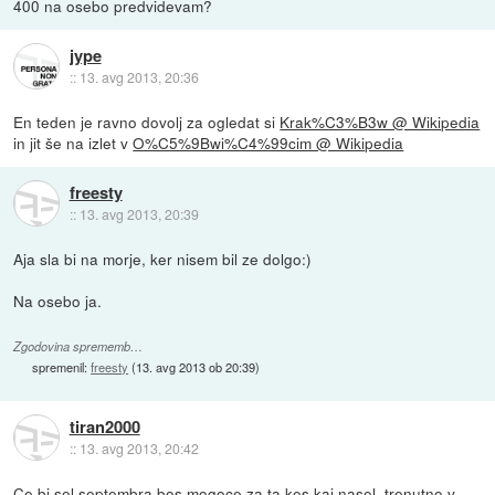
400 na osebo predvidevam?
jype
::
13. avg 2013, 20:36
En teden je ravno dovolj za ogledat si
Krak%C3%B3w @ Wikipedia
in jit še na izlet v
O%C5%9Bwi%C4%99cim @ Wikipedia
freesty
::
13. avg 2013, 20:39
Aja sla bi na morje, ker nisem bil ze dolgo:)
Na osebo ja.
Zgodovina sprememb…
spremenil:
freesty
(
13. avg 2013 ob 20:39
)
tiran2000
::
13. avg 2013, 20:42
Ce bi sel septembra bos mogoce za ta kes kaj nasel, trenutno v