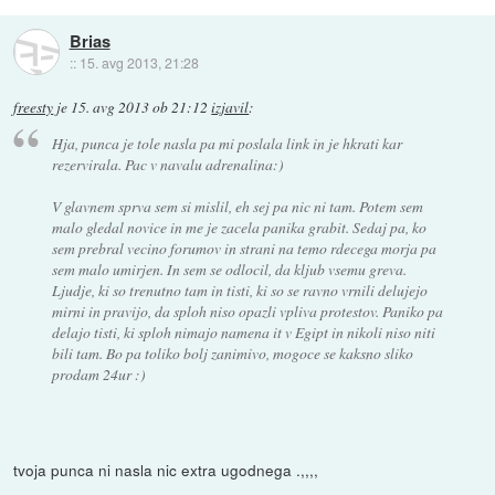
Brias
::
15. avg 2013, 21:28
freesty
je
15. avg 2013 ob 21:12
izjavil
:
Hja, punca je tole nasla pa mi poslala link in je hkrati kar
rezervirala. Pac v navalu adrenalina:)
V glavnem sprva sem si mislil, eh sej pa nic ni tam. Potem sem
malo gledal novice in me je zacela panika grabit. Sedaj pa, ko
sem prebral vecino forumov in strani na temo rdecega morja pa
sem malo umirjen. In sem se odlocil, da kljub vsemu greva.
Ljudje, ki so trenutno tam in tisti, ki so se ravno vrnili delujejo
mirni in pravijo, da sploh niso opazli vpliva protestov. Paniko pa
delajo tisti, ki sploh nimajo namena it v Egipt in nikoli niso niti
bili tam. Bo pa toliko bolj zanimivo, mogoce se kaksno sliko
prodam 24ur :)
tvoja punca ni nasla nic extra ugodnega .,,,,