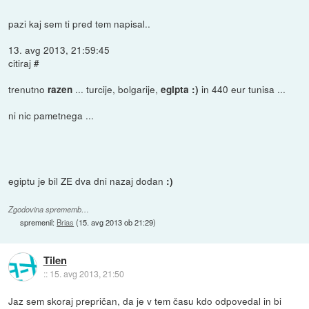
pazi kaj sem ti pred tem napisal..
13. avg 2013, 21:59:45
citiraj #
trenutno
... turcije, bolgarije,
in 440 eur tunisa ...
razen
egipta :)
ni nic pametnega ...
egiptu je bil ZE dva dni nazaj dodan
:)
Zgodovina sprememb…
spremenil:
Brias
(
15. avg 2013 ob 21:29
)
Tilen
::
15. avg 2013, 21:50
Jaz sem skoraj prepričan, da je v tem času kdo odpovedal in bi