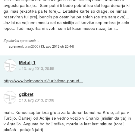
avgustu pa tezje... Sam potni ti bodo pobral lep del tega denarja ki
ga imas (eksotika pa te fore)... Letalske karte so drage, ce nimas
rezerviran ful prej, bencin pa cestnine pa sploh (ce sta sam dva)...
Jaz bi na vajinem mestu sel na sicilijo ali korziko septembra je zelo
lepo... Tudi majorka ni svoh, sem bil kasn mesec nazaj tam...
Zgodovina sprememb…
spremenil:
tiran2000
(
13. avg 2013 ob 20:44
)
Metulj-1
::
13. avg 2013, 20:55
http://www.belmondo.si/turisticna-ponud...
gzibret
::
13. avg 2013, 21:08
mah.. Konec septembra greta za ta denar komot na Kreto, ali pa v
Turčijo. Čarterji od Adrije še vedno vozijo v Chanio (mislim da tja) in
v Antalijo. Avgusta bo bolj teška, morda le last last minute (torej
plačaš - potuješ jutri).