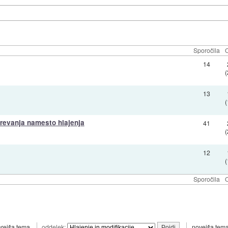
Sporočila
O
14
13
revanja namesto hlajenja
41
12
Sporočila
O
arejša tema
oddelek:
novejša tem