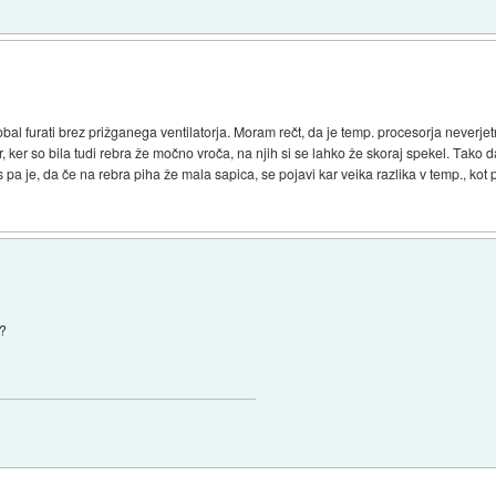
al furati brez prižganega ventilatorja. Moram rečt, da je temp. procesorja neverjet
or, ker so bila tudi rebra že močno vroča, na njih si se lahko že skoraj spekel. Ta
es pa je, da če na rebra piha že mala sapica, se pojavi kar veika razlika v temp., kot 
r?