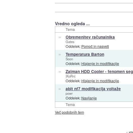
Vredno ogleda ...
Tema
»
Obremenitev računalnika
Gates
Oddelek:
Pomoč in nasveti
»
Temperatura Barton
Soon
Oddelek:
Hlajenje in modifikacije
»
Zalman HDD Cooler - fenomen seg
|KoRn|
Oddelek:
Hlajenje in modifikacije
»
abit nf7 modifikacija voltaže
powr
Oddelek:
Navijanje
Tema
Več podobnih tem
« st