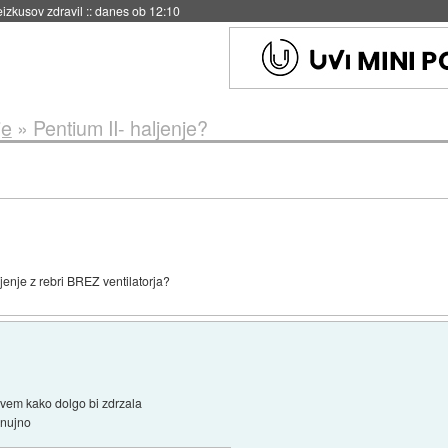
eizkusov zdravil
::
danes ob 12:10
je
»
Pentium II- haljenje?
jenje z rebri BREZ ventilatorja?
 vem kako dolgo bi zdrzala
a nujno