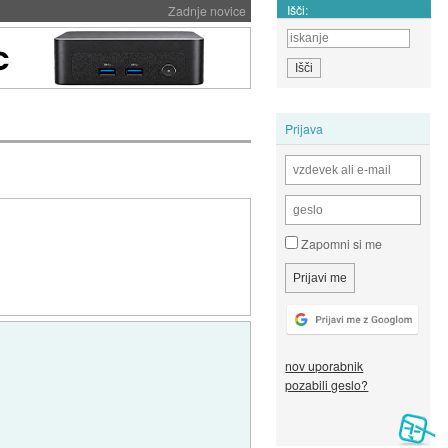
Išči:
Zadnje novice
Prijava
Zapomni si me
nov uporabnik
pozabili geslo?