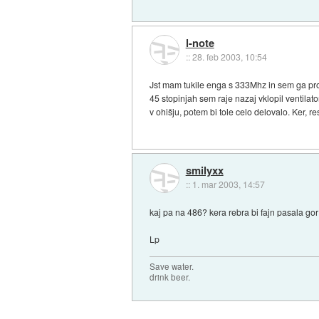
l-note
::
28. feb 2003, 10:54
Jst mam tukile enga s 333Mhz in sem ga prob
45 stopinjah sem raje nazaj vklopil ventilat
v ohišju, potem bi tole celo delovalo. Ker, r
smilyxx
::
1. mar 2003, 14:57
kaj pa na 486? kera rebra bi fajn pasala go
Lp
Save water.
drink beer.