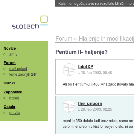
Kalshi omogoča stave na rezultate kliničnih pr
Forum
»
Hlajenje in modifikaci
Novice
Pentium II- haljenje?
arhiv
Forum
falotXP
mali oglasi
::
28. feb 2003, 00:40
teme zadnjih 24h
Članki
Ali bo Pentium-u II 400 Mhz zadostovalo hla
Zaposlitve
brskaj
the_unborn
Ostalo
::
28. feb 2003, 02:25
pravila
meni je 350 delala tudi brez reber, samo ne
ce bi imel prepih v kisti bi verjetno slo. ni p