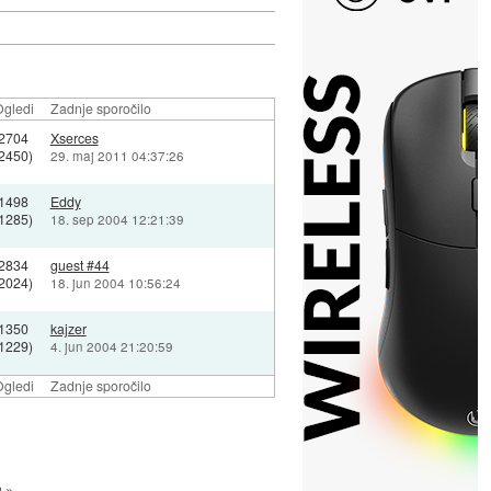
gledi
Zadnje sporočilo
2704
Xserces
(2450)
29. maj 2011 04:37:26
1498
Eddy
(1285)
18. sep 2004 12:21:39
2834
guest #44
(2024)
18. jun 2004 10:56:24
1350
kajzer
(1229)
4. jun 2004 21:20:59
gledi
Zadnje sporočilo
a »