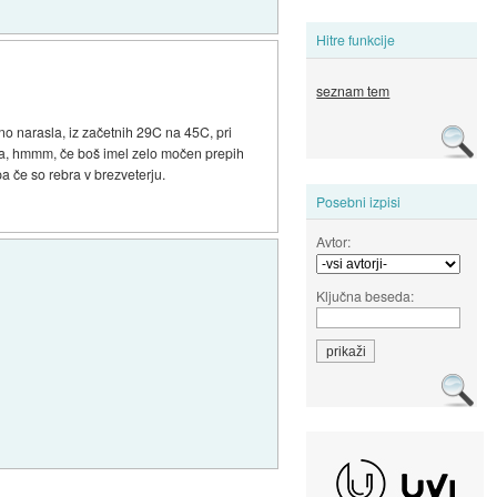
Hitre funkcije
seznam tem
no narasla, iz začetnih 29C na 45C, pri
ko da, hmmm, če boš imel zelo močen prepih
pa če so rebra v brezveterju.
Posebni izpisi
Avtor:
Ključna beseda: