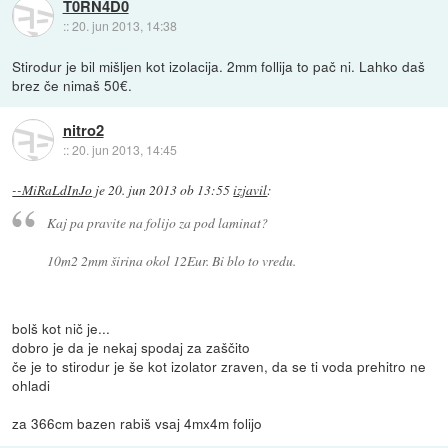
T0RN4D0
::
20. jun 2013, 14:38
Stirodur je bil mišljen kot izolacija. 2mm follija to pač ni. Lahko daš
brez če nimaš 50€.
nitro2
::
20. jun 2013, 14:45
--MiRaLdInJo
je
20. jun 2013 ob 13:55
izjavil
:
Kaj pa pravite na folijo za pod laminat?
10m2 2mm širina okol 12Eur. Bi blo to vredu.
bolš kot nič je...
dobro je da je nekaj spodaj za zaščito
če je to stirodur je še kot izolator zraven, da se ti voda prehitro ne
ohladi
za 366cm bazen rabiš vsaj 4mx4m folijo