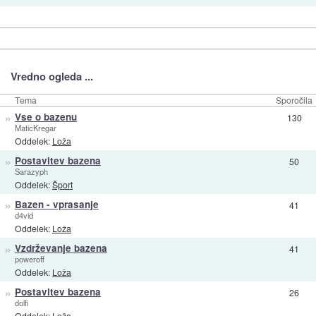
Vredno ogleda ...
Tema
Sporočila
»
Vse o bazenu
130
MaticKregar
Oddelek:
Loža
»
Postavitev bazena
50
Sarazyph
Oddelek:
Šport
»
Bazen - vprasanje
41
d4vid
Oddelek:
Loža
»
Vzdrževanje bazena
41
poweroff
Oddelek:
Loža
»
Postavitev bazena
26
dolfi
Oddelek:
Loža