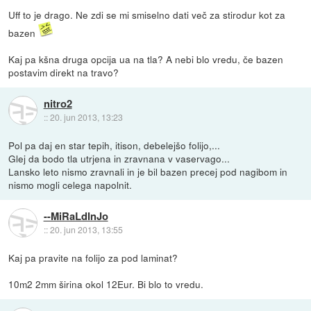
Uff to je drago. Ne zdi se mi smiselno dati več za stirodur kot za
bazen
Kaj pa kšna druga opcija ua na tla? A nebi blo vredu, če bazen
postavim direkt na travo?
nitro2
::
20. jun 2013, 13:23
Pol pa daj en star tepih, itison, debelejšo folijo,...
Glej da bodo tla utrjena in zravnana v vaservago...
Lansko leto nismo zravnali in je bil bazen precej pod nagibom in
nismo mogli celega napolnit.
--MiRaLdInJo
::
20. jun 2013, 13:55
Kaj pa pravite na folijo za pod laminat?
10m2 2mm širina okol 12Eur. Bi blo to vredu.