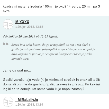
kvadratni meter stirodurja 100mm je okoli 14 evrov. 20 mm pa 3
evre.
M-XXXX
::
20. jun 2013, 13:18
dzinks63
je
20. jun 2013 ob 12:25
izjavil
:
Sosed ima večji bazen, da ga je napolnil, so mu v teh dneh z
gasilnim avtomobilom pripeljali 4 polne cisterne, vse skupaj je
bilo urejeno za par ur, je cenejše in hitrejše kot točenje preko
domače pipe.
Ja ne ga srat no...
Gasilci zaračunajo vodo (ki je minimalni strošek in enak ali točiš
doma ali oni), le da gasilci pripalijo zraven še prevoz. Po kakšni
logiki bo to ceneje kot samo voda ki je napol zastonj?
--MiRaLdInJo
::
20. jun 2013, 13:19