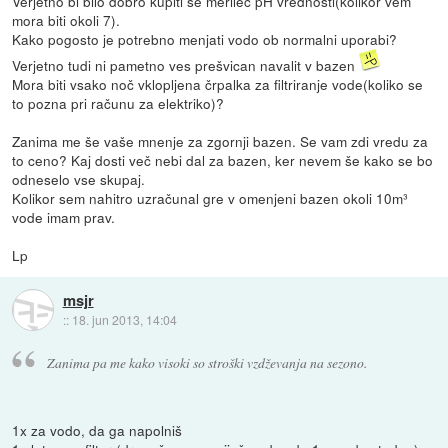
Verjetno bi bilo dobro kupiti še merilec pH vrednosti(kolikor vem
mora biti okoli 7).
Kako pogosto je potrebno menjati vodo ob normalni uporabi?
Verjetno tudi ni pametno ves prešvican navalit v bazen
Mora biti vsako noč vklopljena črpalka za filtriranje vode(koliko se
to pozna pri računu za elektriko)?
Zanima me še vaše mnenje za zgornji bazen. Se vam zdi vredu za
to ceno? Kaj dosti več nebi dal za bazen, ker nevem še kako se bo
odneselo vse skupaj.
Kolikor sem nahitro uzračunal gre v omenjeni bazen okoli 10m³
vode imam prav.
Lp
msjr
::
18. jun 2013, 14:04
Zanima pa me kako visoki so stroški vzdževanja na sezono.
1x za vodo, da ga napolniš