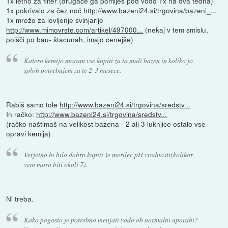
1x letno za filter (drugače ga pomiješ pod vodo 1x na dva tedna)
1x pokrivalo za čez noč
http://www.bazeni24.si/trgovina/bazeni_...
1x mrežo za lovljenje svinjarije
http://www.mimovrste.com/artikel/497000...
(nekaj v tem smislu,
poišči po bau- štacunah, imajo cenejše)
Katero kemijo moram vse kupiti za ta mali bazen in koliko jo
sploh potrebujem za te 2-3 mesece.
Rabiš samo tole
http://www.bazeni24.si/trgovina/sredstv...
In račko:
http://www.bazeni24.si/trgovina/sredstv...
(račko naštimaš na velikost bazena - 2 ali 3 luknjice ostalo vse
opravi kemija)
Verjetno bi bilo dobro kupiti še merilec pH vrednosti(kolikor
vem mora biti okoli 7).
Ni treba.
Kako pogosto je potrebno menjati vodo ob normalni uporabi?