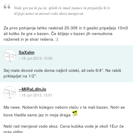
Vode gre pa še pa še, sploh če imaš znance in prijatelje ki ti
ščijejo noter in moraš vodo skozi menjavat.
Za prvo polnjenje lahko raskiraš 20-30€ in ti gasilci pripeljejo 10m3
ali koliko že gre v bazen. Če ščijejo v bazen jih nemudoma
naženeš in je stvar rešena. :)
SaXsIm
::
18. jun 2013, 15:00
Sej mate dovod vode doma najbrž colski, ali celo 6/4". Ne rabiš
priklapljat na 1/2".
--MiRaLdInJo
::
18. jun 2013, 15:01
Ma neee. Nobenih kolegov nebom vlaču v ta mali bazen. Notri se
bova hladila samo jaz in moja draga
Nebi rad menjaval vodo skoz. Cena kubika vode je okoli 1Eur če
prav vidim.