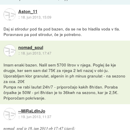
Aston_11
::
18. jun 2013, 15:09
Daj si stirodur pod tla pod bazen, da se ne bo hladila voda v tla.
Poravnavo pa pod stirodur, če je potrebno.
nomad_soul
::
18. jun 2013, 17:47
Imam enaki bazen. Nalil sem 5700 litrov v njega. Poglej še kje
drugje, ker sem sam dal 75€ za njega 2 leti nazaj v obi-ju.
Uporabljam klor granulat, algenin in ph minus granulat - na sezono
za cca. 20€
Pumpa ne rabi laufat 24h/7 - priporočajo kakih 8h/dan. Poraba
črpalke je 50W - pri 8h/dan je to 36kwh na sezono, kar je 2,5€.
Priporočam pokrivanje.
--MiRaLdInJo
::
19. jun 2013, 11:37
nomad_soul
je
18. jun 2013 ob 17:47
izjavil
: