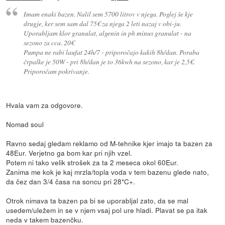
Imam enaki bazen. Nalil sem 5700 litrov v njega. Poglej še kje
drugje, ker sem sam dal 75€ za njega 2 leti nazaj v obi-ju.
Uporabljam klor granulat, algenin in ph minus granulat - na
sezono za cca. 20€
Pumpa ne rabi laufat 24h/7 - priporočajo kakih 8h/dan. Poraba
črpalke je 50W - pri 8h/dan je to 36kwh na sezono, kar je 2,5€.
Priporočam pokrivanje.
Hvala vam za odgovore.
Nomad soul
Ravno sedaj gledam reklamo od M-tehnike kjer imajo ta bazen za
48Eur. Verjetno ga bom kar pri njih vzel.
Potem ni tako velik strošek za ta 2 meseca okol 60Eur.
Zanima me kok je kaj mrzla/topla voda v tem bazenu glede nato,
da čez dan 3/4 časa na soncu pri 28*C+.
Otrok nimava ta bazen pa bi se uporabljal zato, da se mal
usedem/uležem in se v njem vsaj pol ure hladi. Plavat se pa itak
neda v takem bazenčku.