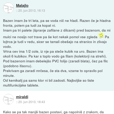
Malajlo
::
20. jun 2013, 16:13
Bazen imam že tri leta, pa se voda nič ne hladi. Razen če je hladna
fronta, potem pa tudi za kopat ni.
Imam pa tri palete (špranje zafilane z dilcami) pred bazenom, da mi
mulci ne nosijo not trave pa še kot nekak pomol vse zgleda
Pa
lojtrca je tudi v redu, sicer se tamali obešajo na stranico in zlivajo
vodo.
Vrtna cev ima 1/2 cole, iz nje pa steče kubik na uro. Bazen ima
okoli 6 kubikov. Pa kar s toplo vodo ga filam (kolektorji na strehi).
Pod bazenom imam debelejšo PVC folijo (zaradi blata), čez pa filc
(podobno itisonu).
Prekrivam ga zaradi mrčesa, če sta dva, vzame to opravilo pol
minute.
Od kemikalij pa samo klor ni bil zadosti. Najboljše so tiste
multifunkcijske tablete.
miraldi
::
20. jun 2013, 18:43
Kako se pa tak manjši bazen postavi, ga napolniš z zrakom, da