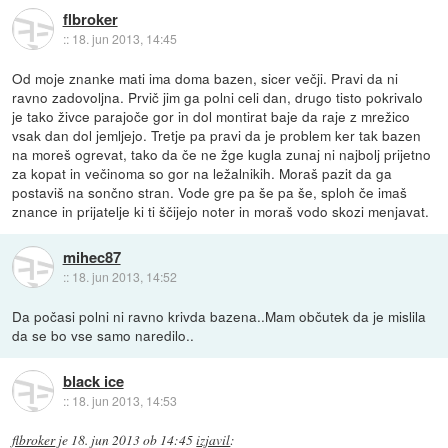
flbroker
::
18. jun 2013, 14:45
Od moje znanke mati ima doma bazen, sicer večji. Pravi da ni
ravno zadovoljna. Prvič jim ga polni celi dan, drugo tisto pokrivalo
je tako živce parajoče gor in dol montirat baje da raje z mrežico
vsak dan dol jemljejo. Tretje pa pravi da je problem ker tak bazen
na moreš ogrevat, tako da če ne žge kugla zunaj ni najbolj prijetno
za kopat in večinoma so gor na ležalnikih. Moraš pazit da ga
postaviš na sončno stran. Vode gre pa še pa še, sploh če imaš
znance in prijatelje ki ti ščijejo noter in moraš vodo skozi menjavat.
mihec87
::
18. jun 2013, 14:52
Da počasi polni ni ravno krivda bazena..Mam občutek da je mislila
da se bo vse samo naredilo..
black ice
::
18. jun 2013, 14:53
flbroker
je
18. jun 2013 ob 14:45
izjavil
: