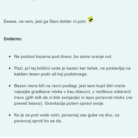
Eeeee, ne vem, jest ga filam dokler ni poln
Dodatno:
Ne postavi bazena pod drevo, bo samo sranje not.
Pazi, pri tej količini vode je bazen kar težek, ne postavljaj na
kakšen lesen podn ali kaj podobnega.
Bazen mora biti na ravni podlagi, jest sem kupil štiri vreče
najcejše gradbene mivke v bau-štacuni, z motikcco odstranil
travo
in lepo poravnal mivko (ne
(glih tolk da ni bilo svinjarije)
preveč besno). Gravitacija potem opravi svoje.
Ko je za prst vode notri, poravnaj vse gube na dnu, oz.
poravnaj sproti ko se da.