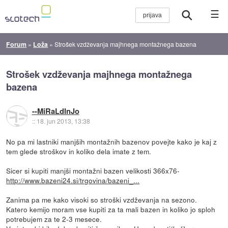
☰
Forum
»
Loža
»
Strošek vzdževanja majhnega montažnega bazena
Strošek vzdževanja majhnega montažnega
bazena
--MiRaLdInJo
::
18. jun 2013, 13:38
No pa mi lastniki manjših montažnih bazenov povejte kako je kaj z
tem glede stroškov in koliko dela imate z tem.
Sicer si kupiti manjši montažni bazen velikosti 366x76-
http://www.bazeni24.si/trgovina/bazeni_...
Zanima pa me kako visoki so stroški vzdževanja na sezono.
Katero kemijo moram vse kupiti za ta mali bazen in koliko jo sploh
potrebujem za te 2-3 mesece.