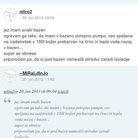
nitro2
::
20. jun 2013, 09:04
jaz imam enaki bazen
ogrevam ga tako, da imam v bazenu potopno pumpo, cev speljana
na nadstrešek v 150l bojler prebarvan na črno in topla voda nazaj
v bazen...
super se obnese
priporočam pa, da si pod bazen namestiš stirodur zaradi izolacije
--MiRaLdInJo
::
20. jun 2013, 11:45
nitro2
je
20. jun 2013 ob 09:04
izjavil
:
jaz imam enaki bazen
ogrevam ga tako, da imam v bazenu potopno pumpo, cev
speljana na nadstrešek v 150l bojler prebarvan na črno in topla
voda nazaj v bazen...
super se obnese
priporočam pa, da si pod bazen namestiš stirodur zaradi
izolacije