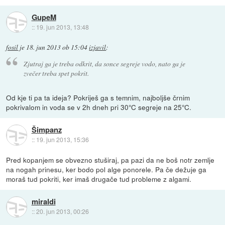
GupeM
::
19. jun 2013, 13:48
fosil
je
18. jun 2013 ob 15:04
izjavil
:
Zjutraj ga je treba odkrit, da sonce segreje vodo, nato ga je
zvečer treba spet pokrit.
Od kje ti pa ta ideja? Pokriješ ga s temnim, najboljše črnim
pokrivalom in voda se v 2h dneh pri 30°C segreje na 25°C.
Šimpanz
::
19. jun 2013, 15:36
Pred kopanjem se obvezno stuširaj, pa pazi da ne boš notr zemlje
na nogah prinesu, ker bodo pol alge ponorele. Pa če dežuje ga
moraš tud pokriti, ker imaš drugače tud probleme z algami.
miraldi
::
20. jun 2013, 00:26