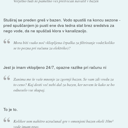
Verjetno tudi ni pametno ves prešvican navalit v bazen
Stuširaj se preden greš v bazen. Vodo spustiš na koncu sezone -
pred spuščanjem jo pusti ene dva tedna stat brez sredstva za
nego vode, da ne spuščaš klora v kanalizacijo.
Mora biti vsako noč vklopljena črpalka za filtriranje vode(koliko
se to pozna pri računu za elektriko)?
Jest jo imam vklopljeno 24/7, opazne razlike pri računu ni
Zanima me še vaše mnenje za zgornji bazen. Se vam zdi vredu za
to ceno? Kaj dosti več nebi dal za bazen, ker nevem še kako se bo
odneselo vse skupaj.
To je to.
Kolikor sem nahitro uzračunal gre v omenjeni bazen okoli 10m³
vode imam prav.