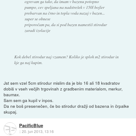
ogrevam ga tako, da imam v bazenu potopno
pumpo, cev speljana na nadstrešek v 150l bojler
prebarvan na črno in topla voda nazaj v bazen...
super se obnese
priporočam pa, da si pod bazen namestiš stirodur
zaradi izolacije
Kok debel stirodur naj vzamem? Koliko je sploh m2 stirodur in
kje ga naj kupim.
Jst sem vzel 5cm stirodur mislim da je blo 16 ali 18 kvadratov
dobiš v vseh večjih trgovinah z gradbenim materialom, merkur,
baumax.
Sam sem ga kupil v inpos.
Da ne boš presenečen, če bo stirodur dražji od bazena in črpalke
skupaj.
PacificBlue
::
20. jun 2013, 13:16