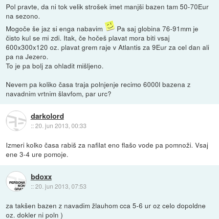
Pol pravte, da ni tok velik strošek imet manjši bazen tam 50-70Eur
na sezono.
Mogoče še jaz si enga nabavim
Pa saj globina 76-91mm je
čisto kul se mi zdi. Itak, če hočeš plavat mora biti vsaj
600x300x120 oz. plavat grem raje v Atlantis za 9Eur za cel dan ali
pa na Jezero.
To je pa bolj za ohladit mišljeno.
Nevem pa koliko časa traja polnjenje recimo 6000l bazena z
navadnim vrtnim šlavfom, par urc?
darkolord
::
20. jun 2013, 00:33
Izmeri kolko časa rabiš za nafilat eno flašo vode pa pomnoži. Vsaj
ene 3-4 ure pomoje.
bdoxx
::
20. jun 2013, 07:53
za takšen bazen z navadim žlauhom cca 5-6 ur oz celo dopoldne
oz. dokler ni poln )