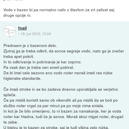
Vodo v bazen bi pa normalno naliv z šlavfom za vrt zalivat sej
druge opcije ni.
fosil
::
18. jun 2013, 15:04
Predvsem je z bazenom delo.
Zjutraj ga je treba odkrit, da sonce segreje vodo, nato ga je zvečer
treba spet pokrit.
In to odkrivanje in pokrivanje je kar zoprno.
Pa vsak dan je treba ven smeti pobirat.
Da bi imel celo sezono eno vodo noter moraš imeti res nizke
higienske standarde.
Če imaš otroke in se bo zadeva dnevno uporabljala se verjetno
splača.
Če pa misliš koristit samo ob vikendih ali pa misliš da se boš po
službo noter vrgel za par minut pa po moje nima smisla.
In kot je že bilo omenjeno, to ni bazen za namakanje, ker je voda
noter kar hladna, tudi če je sonce. Moraš skoz migat noter, drugač
te zebe.
U bistvu je to bazen za otroke, saj je tudi višina zelo nizka.