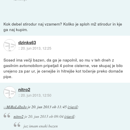
Kok debel stirodur naj vzamem? Koliko je sploh m2 stirodur in kje
ga naj kupim.
dzinks63
::
20. jun 2013, 12:25
Sosed ima večji bazen, da ga je napolnil, so mu v teh dneh z
gasilnim avtomobilom pripeljali 4 polne cisterne, vse skupaj je bilo
urejeno za par ur, je cenejše in hitrejše kot točenje preko domače
pipe.
nitro2
::
20. jun 2013, 12:50
--MiRaLdInJo
je
20. jun 2013 ob 11:45
izjavil
:
nitro2
je
20. jun 2013 ob 09:04
izjavil
:
jaz imam enaki bazen