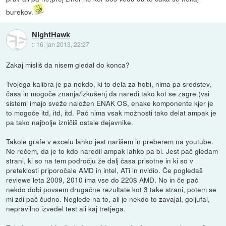
burekov.
NightHawk
::
16. jan 2013, 22:27
Zakaj misliš da nisem gledal do konca?
Tvojega kalibra je pa nekdo, ki to dela za hobi, nima pa sredstev,
časa in mogoče znanja/izkušenj da naredi tako kot se zagre (vsi
sistemi imajo sveže naložen ENAK OS, enake komponente kjer je
to mogoče itd, itd, itd. Pač nima vsak možnosti tako delat ampak je
pa tako najbolje izničiš ostale dejavnike.
Takole grafe v excelu lahko jest narišem in preberem na youtube.
Ne rečem, da je to kdo naredil ampak lahko pa bi. Jest pač gledam
strani, ki so na tem področju že dalj časa prisotne in ki so v
preteklosti priporočale AMD in intel, ATi in nvidio. Če pogledaš
reviewe leta 2009, 2010 ima vse do 220$ AMD. No in če pač
nekdo dobi povsem drugačne rezultate kot 3 take strani, potem se
mi zdi pač čudno. Neglede na to, ali je nekdo to zavajal, goljufal,
nepravilno izvedel test ali kaj tretjega.