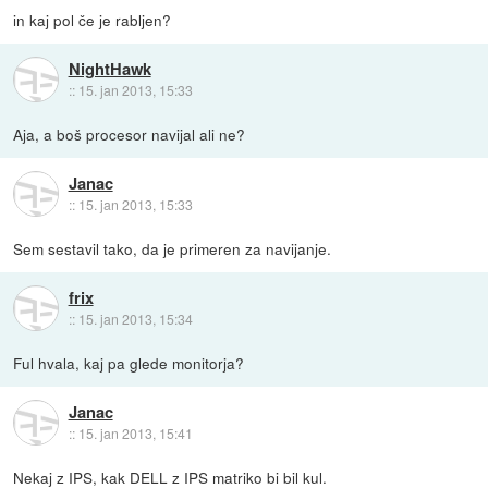
in kaj pol če je rabljen?
NightHawk
::
15. jan 2013, 15:33
Aja, a boš procesor navijal ali ne?
Janac
::
15. jan 2013, 15:33
Sem sestavil tako, da je primeren za navijanje.
frix
::
15. jan 2013, 15:34
Ful hvala, kaj pa glede monitorja?
Janac
::
15. jan 2013, 15:41
Nekaj z IPS, kak DELL z IPS matriko bi bil kul.