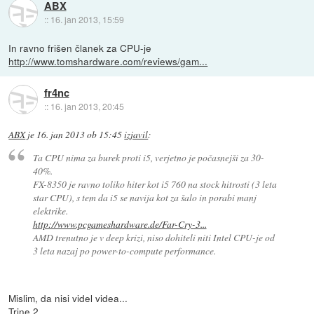
ABX
::
16. jan 2013, 15:59
In ravno frišen članek za CPU-je
http://www.tomshardware.com/reviews/gam...
fr4nc
::
16. jan 2013, 20:45
ABX
je
16. jan 2013 ob 15:45
izjavil
:
Ta CPU nima za burek proti i5, verjetno je počasnejši za 30-
40%.
FX-8350 je ravno toliko hiter kot i5 760 na stock hitrosti (3 leta
star CPU), s tem da i5 se navija kot za šalo in porabi manj
elektrike.
http://www.pcgameshardware.de/Far-Cry-3...
AMD trenutno je v deep krizi, niso dohiteli niti Intel CPU-je od
3 leta nazaj po power-to-compute performance.
Mislim, da nisi videl videa...
Trine 2