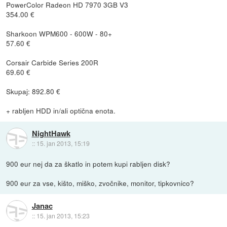
PowerColor Radeon HD 7970 3GB V3
354.00 €
Sharkoon WPM600 - 600W - 80+
57.60 €
Corsair Carbide Series 200R
69.60 €
Skupaj: 892.80 €
+ rabljen HDD in/ali optična enota.
NightHawk
::
15. jan 2013, 15:19
900 eur nej da za škatlo in potem kupi rabljen disk?
900 eur za vse, kišto, miško, zvočnike, monitor, tipkovnico?
Janac
::
15. jan 2013, 15:23