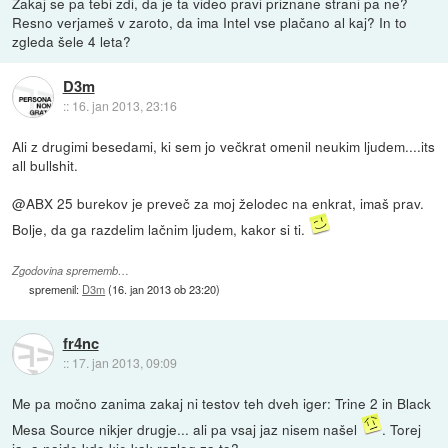
Zakaj se pa tebi zdi, da je ta video pravi priznane strani pa ne?
Resno verjameš v zaroto, da ima Intel vse plačano al kaj? In to
zgleda šele 4 leta?
D3m
::
16. jan 2013, 23:16
Ali z drugimi besedami, ki sem jo večkrat omenil neukim ljudem....its
all bullshit.
@ABX 25 burekov je preveč za moj želodec na enkrat, imaš prav.
Bolje, da ga razdelim lačnim ljudem, kakor si ti.
Zgodovina sprememb…
spremenil:
D3m
(
16. jan 2013 ob 23:20
)
fr4nc
::
17. jan 2013, 09:09
Me pa močno zanima zakaj ni testov teh dveh iger: Trine 2 in Black
Mesa Source nikjer drugje... ali pa vsaj jaz nisem našel
. Torej