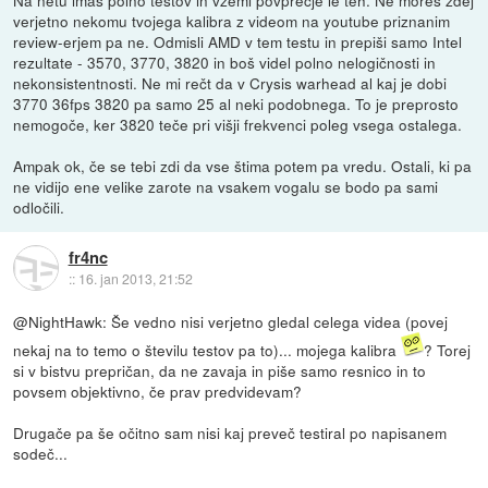
Na netu imaš polno testov in vzemi povprečje le teh. Ne moreš zdej
verjetno nekomu tvojega kalibra z videom na youtube priznanim
review-erjem pa ne. Odmisli AMD v tem testu in prepiši samo Intel
rezultate - 3570, 3770, 3820 in boš videl polno nelogičnosti in
nekonsistentnosti. Ne mi rečt da v Crysis warhead al kaj je dobi
3770 36fps 3820 pa samo 25 al neki podobnega. To je preprosto
nemogoče, ker 3820 teče pri višji frekvenci poleg vsega ostalega.
Ampak ok, če se tebi zdi da vse štima potem pa vredu. Ostali, ki pa
ne vidijo ene velike zarote na vsakem vogalu se bodo pa sami
odločili.
fr4nc
::
16. jan 2013, 21:52
@NightHawk: Še vedno nisi verjetno gledal celega videa (povej
nekaj na to temo o številu testov pa to)... mojega kalibra
? Torej
si v bistvu prepričan, da ne zavaja in piše samo resnico in to
povsem objektivno, če prav predvidevam?
Drugače pa še očitno sam nisi kaj preveč testiral po napisanem
sodeč...