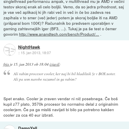
singlethread performancu ampak, v multithread mu je AMD v večini
testov skoraj enak ali celo boljši. Vemo, da so jedra prihodnost, saj
je vse več aplikacij ki jih rabi več in več in če bo zadeva res
zapihala v to smer (več jeder) potem je skoraj boljše iti na AMD
(prišparal bom 100€)? Računalnik bo predvsem uporabljen v
gaming zahtevnejših iger (BF3, ...). Tukaj je pa še test o čemer
govorim
http://www.anandtech.com/bench/Product/...
.
NightHawk
::
15. jan 2013, 18:07
frix
je
15. jan 2013 ob 18:04
izjavil
:
Ali rabim procesor cooler, ker naj bi bil hladilnik že v BOX noter.
Ali pa sem narobe razumel in ga rabim?
Spet enako. Cooler je zraven vendar ni nič posebnega. Če boš
kupil z77 plato, 3570k procesor bo normalno delal z originalnim
coolerjem. Če pa ga misliš navijati bi bilo pa potrebno kakšen
cooler za cca 40 eur izbrati.
DamnYall