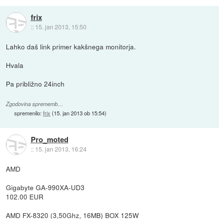
frix
::
15. jan 2013, 15:50
Lahko daš link primer kakšnega monitorja.
Hvala
Pa približno 24inch
Zgodovina sprememb…
spremenilo:
frix
(
15. jan 2013 ob 15:54
)
Pro_moted
::
15. jan 2013, 16:24
AMD
Gigabyte GA-990XA-UD3
102.00 EUR
AMD FX-8320 (3,50Ghz, 16MB) BOX 125W