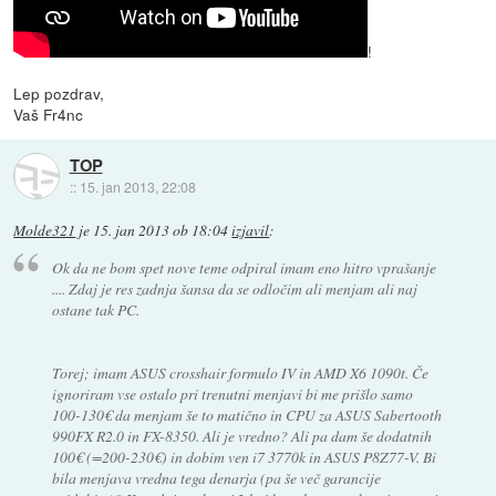
!
Lep pozdrav,
Vaš Fr4nc
TOP
::
15. jan 2013, 22:08
Molde321
je
15. jan 2013 ob 18:04
izjavil
:
Ok da ne bom spet nove teme odpiral imam eno hitro vprašanje
.... Zdaj je res zadnja šansa da se odločim ali menjam ali naj
ostane tak PC.
Torej; imam ASUS crosshair formulo IV in AMD X6 1090t. Če
ignoriram vse ostalo pri trenutni menjavi bi me prišlo samo
100-130€ da menjam še to matično in CPU za ASUS Sabertooth
990FX R2.0 in FX-8350. Ali je vredno? Ali pa dam še dodatnih
100€ (=200-230€) in dobim ven i7 3770k in ASUS P8Z77-V. Bi
bila menjava vredna tega denarja (pa še več garancije