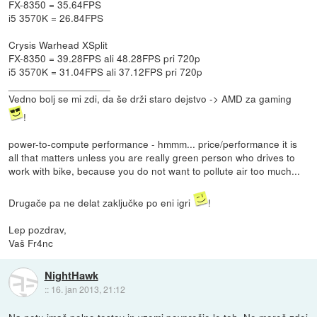
FX-8350 = 35.64FPS
i5 3570K = 26.84FPS
Crysis Warhead XSplit
FX-8350 = 39.28FPS ali 48.28FPS pri 720p
i5 3570K = 31.04FPS ali 37.12FPS pri 720p
__________________
Vedno bolj se mi zdi, da še drži staro dejstvo -> AMD za gaming
!
power-to-compute performance - hmmm... price/performance it is
all that matters unless you are really green person who drives to
work with bike, because you do not want to pollute air too much...
Drugače pa ne delat zaključke po eni igri
!
Lep pozdrav,
Vaš Fr4nc
NightHawk
::
16. jan 2013, 21:12