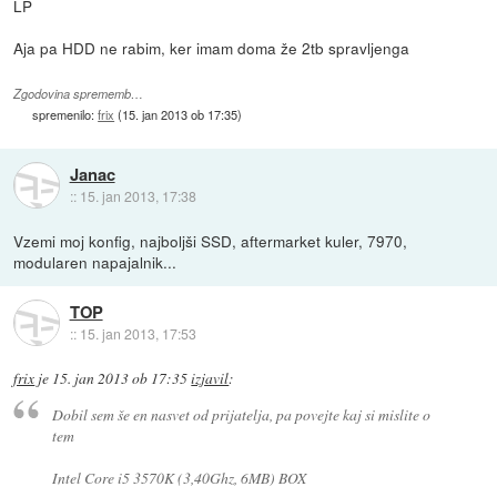
LP
Aja pa HDD ne rabim, ker imam doma že 2tb spravljenga
Zgodovina sprememb…
spremenilo:
frix
(
15. jan 2013 ob 17:35
)
Janac
::
15. jan 2013, 17:38
Vzemi moj konfig, najboljši SSD, aftermarket kuler, 7970,
modularen napajalnik...
TOP
::
15. jan 2013, 17:53
frix
je
15. jan 2013 ob 17:35
izjavil
:
Dobil sem še en nasvet od prijatelja, pa povejte kaj si mislite o
tem
Intel Core i5 3570K (3,40Ghz, 6MB) BOX