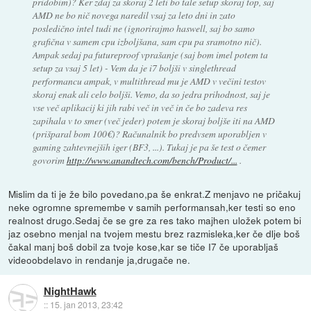
pridobim)? Ker zdaj za skoraj 2 leti bo tale setup skoraj top, saj
AMD ne bo nič novega naredil vsaj za leto dni in zato
posledično intel tudi ne (ignorirajmo haswell, saj bo samo
grafična v samem cpu izboljšana, sam cpu pa sramotno nič).
Ampak sedaj pa futureproof vprašanje (saj bom imel potem ta
setup za vsaj 5 let) - Vem da je i7 boljši v singlethread
performancu ampak, v multithread mu je AMD v večini testov
skoraj enak ali celo boljši. Vemo, da so jedra prihodnost, saj je
vse več aplikacij ki jih rabi več in več in če bo zadeva res
zapihala v to smer (več jeder) potem je skoraj boljše iti na AMD
(prišparal bom 100€)? Računalnik bo predvsem uporabljen v
gaming zahtevnejših iger (BF3, ...). Tukaj je pa še test o čemer
govorim
http://www.anandtech.com/bench/Product/...
.
Mislim da ti je že bilo povedano,pa še enkrat.Z menjavo ne pričakuj
neke ogromne spremembe v samih performansah,ker testi so eno
realnost drugo.Sedaj če se gre za res tako majhen uložek potem bi
jaz osebno menjal na tvojem mestu brez razmisleka,ker če dlje boš
čakal manj boš dobil za tvoje kose,kar se tiče I7 če uporabljaš
videoobdelavo in rendanje ja,drugače ne.
NightHawk
::
15. jan 2013, 23:42