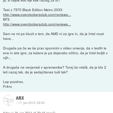
ja, a najde kdo kje kak razlog za to?
Test z 7970 Black Edition Metro 2033:
http://www.overclockersclub.com/reviews...
BF3:
http://www.overclockersclub.com/reviews...
Sam ne mi pa bluzit s tem, da AMD ni za igre in, da je Intel must
have...
Drugače pa če se še prav spomnim v video omenja, da v testih le
ene in iste igre, za katere je pa dejansko očitno, da je Intel boljši v
njih...
A drugače ne verjameš v spremembe? Torej če misliš, da je blo 2
leti nazaj tak, da je sedaj/danes tudi tak?
Lep pozdrav,
Fr4nc
ABX
::
17. jan 2013, 09:30
fr4nc
je
16. jan 2013 ob 20:45
izjavil
: