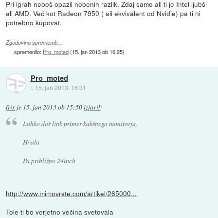
Pri igrah neboš opazil nobenih razlik. Zdaj samo ali ti je Intel ljubši
ali AMD. Več kot Radeon 7950 ( ali ekvivalent od Nvidie) pa ti ni
potrebno kupovat.
Zgodovina sprememb…
spremenilo:
Pro_moted
(
15. jan 2013 ob 16:25
)
Pro_moted
::
15. jan 2013, 16:31
frix
je
15. jan 2013 ob 15:50
izjavil
:
Lahko daš link primer kakšnega monitorja.
Hvala
Pa približno 24inch
http://www.mimovrste.com/artikel/265000...
Tole ti bo verjetno večina svetovala