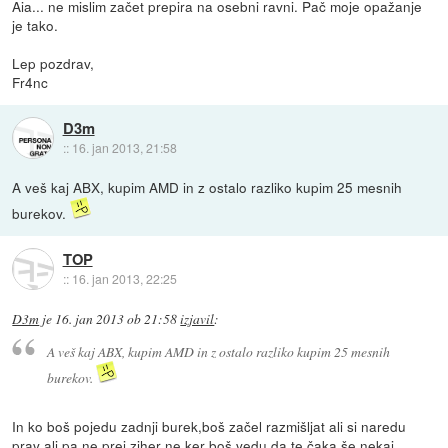
Aia... ne mislim začet prepira na osebni ravni. Pač moje opažanje
je tako.
Lep pozdrav,
Fr4nc
D3m
::
16. jan 2013, 21:58
A veš kaj ABX, kupim AMD in z ostalo razliko kupim 25 mesnih
burekov.
TOP
::
16. jan 2013, 22:25
D3m
je
16. jan 2013 ob 21:58
izjavil
:
A veš kaj ABX, kupim AMD in z ostalo razliko kupim 25 mesnih
burekov.
In ko boš pojedu zadnji burek,boš začel razmišljat ali si naredu
prav ali pa ne,prej ziher ne ker boš vedu da te čaka še nekaj