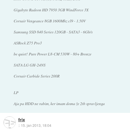
Gigabyte Radeon HD 7950 3GB WindForce 3X
Corsair Vengeance 8GB 1600Mhz cl9 - 1.50V
Samsung SSD 840 Series 120GB - SATA3 - 6Gb/s
ASRock Z75 Pro3
be quiet! Pure Power L8-CM 530W - 80+ Bronze
SATA LG GH-24NS
Corsair Carbide Series 200R
LP
Aja pa HDD ne rabim, ker imam doma že 2tb spravljenga
frix
::
15. jan 2013, 18:04