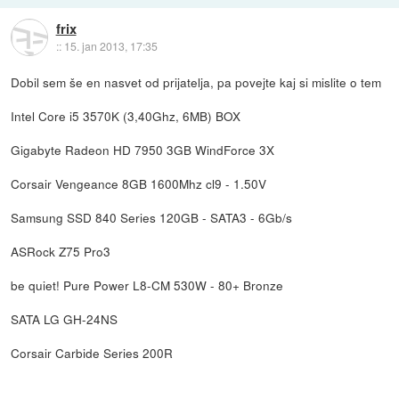
frix
::
15. jan 2013, 17:35
Dobil sem še en nasvet od prijatelja, pa povejte kaj si mislite o tem
Intel Core i5 3570K (3,40Ghz, 6MB) BOX
Gigabyte Radeon HD 7950 3GB WindForce 3X
Corsair Vengeance 8GB 1600Mhz cl9 - 1.50V
Samsung SSD 840 Series 120GB - SATA3 - 6Gb/s
ASRock Z75 Pro3
be quiet! Pure Power L8-CM 530W - 80+ Bronze
SATA LG GH-24NS
Corsair Carbide Series 200R