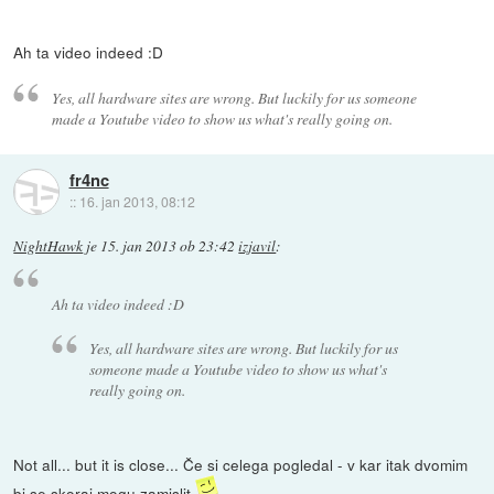
Ah ta video indeed :D
Yes, all hardware sites are wrong. But luckily for us someone
made a Youtube video to show us what's really going on.
fr4nc
::
16. jan 2013, 08:12
NightHawk
je
15. jan 2013 ob 23:42
izjavil
:
Ah ta video indeed :D
Yes, all hardware sites are wrong. But luckily for us
someone made a Youtube video to show us what's
really going on.
Not all... but it is close... Če si celega pogledal - v kar itak dvomim
bi se skoraj mogu zamislit
.