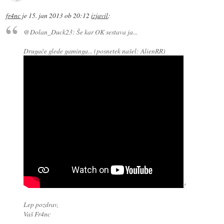
fr4nc
je
15. jan 2013 ob 20:12
izjavil
:
@Dolan_Duck23: Še kar OK sestava ja...
Drugače glede gaminga... (posnetek našel: AlienRR)
!
Lep pozdrav,
Vaš Fr4nc