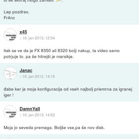
Lep pozdrav,
Fr4nc
x45
::
16. jan 2013, 12:54
itak se ve da je FX 8350 ali 8320 bolji nakup, ta video samo
potrjuje to. pa še hitrejši je marsikje.
Janac
::
16. jan 2013, 14:15
đabe ker je moja konfiguracija od vseh najbolj priemrna za igranej
iger !
DamnYall
::
16. jan 2013, 14:52
Moja jo seveda premaga. Boljše vse,pa še nov disk.