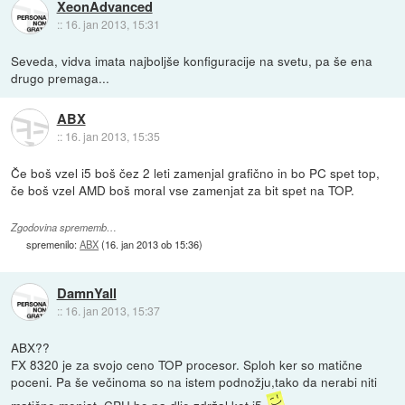
XeonAdvanced
::
16. jan 2013, 15:31
Seveda, vidva imata najboljše konfiguracije na svetu, pa še ena
drugo premaga...
ABX
::
16. jan 2013, 15:35
Če boš vzel i5 boš čez 2 leti zamenjal grafično in bo PC spet top,
če boš vzel AMD boš moral vse zamenjat za bit spet na TOP.
Zgodovina sprememb…
spremenilo:
ABX
(
16. jan 2013 ob 15:36
)
DamnYall
::
16. jan 2013, 15:37
ABX??
FX 8320 je za svojo ceno TOP procesor. Sploh ker so matične
poceni. Pa še večinoma so na istem podnožju,tako da nerabi niti
matične menjat. CPU bo pa dlje zdržal kot i5