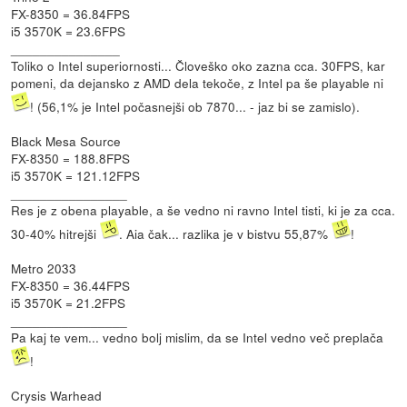
FX-8350 = 36.84FPS
i5 3570K = 23.6FPS
_______________
Toliko o Intel superiornosti... Človeško oko zazna cca. 30FPS, kar
pomeni, da dejansko z AMD dela tekoče, z Intel pa še playable ni
! (56,1% je Intel počasnejši ob 7870... - jaz bi se zamislo).
Black Mesa Source
FX-8350 = 188.8FPS
i5 3570K = 121.12FPS
________________
Res je z obena playable, a še vedno ni ravno Intel tisti, ki je za cca.
30-40% hitrejši
. Aia čak... razlika je v bistvu 55,87%
!
Metro 2033
FX-8350 = 36.44FPS
i5 3570K = 21.2FPS
________________
Pa kaj te vem... vedno bolj mislim, da se Intel vedno več preplača
!
Crysis Warhead