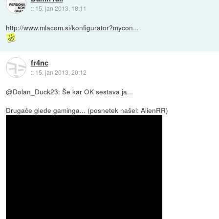
::
15. jan 2013, 18:11
http://www.mlacom.si/konfigurator?mycon...
fr4nc
::
15. jan 2013, 20:12
@Dolan_Duck23: Še kar OK sestava ja...
Drugače glede gaminga... (posnetek našel: AlienRR)