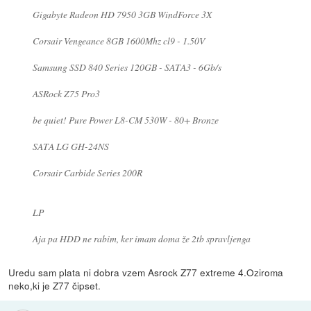
Gigabyte Radeon HD 7950 3GB WindForce 3X
Corsair Vengeance 8GB 1600Mhz cl9 - 1.50V
Samsung SSD 840 Series 120GB - SATA3 - 6Gb/s
ASRock Z75 Pro3
be quiet! Pure Power L8-CM 530W - 80+ Bronze
SATA LG GH-24NS
Corsair Carbide Series 200R
LP
Aja pa HDD ne rabim, ker imam doma že 2tb spravljenga
Uredu sam plata ni dobra vzem Asrock Z77 extreme 4.Oziroma
neko,ki je Z77 čipset.