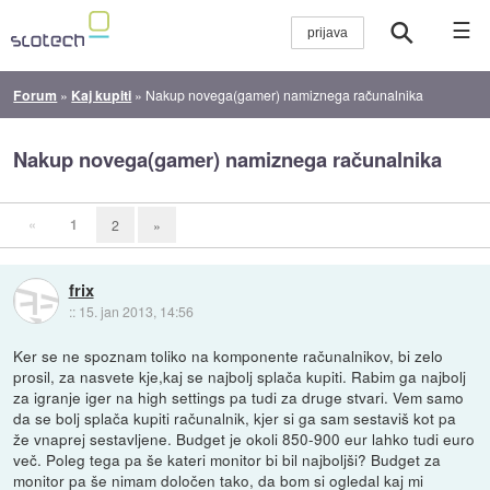
☰
Forum
»
Kaj kupiti
»
Nakup novega(gamer) namiznega računalnika
Nakup novega(gamer) namiznega računalnika
«
1
2
»
frix
::
15. jan 2013, 14:56
Ker se ne spoznam toliko na komponente računalnikov, bi zelo
prosil, za nasvete kje,kaj se najbolj splača kupiti. Rabim ga najbolj
za igranje iger na high settings pa tudi za druge stvari. Vem samo
da se bolj splača kupiti računalnik, kjer si ga sam sestaviš kot pa
že vnaprej sestavljene. Budget je okoli 850-900 eur lahko tudi euro
več. Poleg tega pa še kateri monitor bi bil najboljši? Budget za
monitor pa še nimam določen tako, da bom si ogledal kaj mi