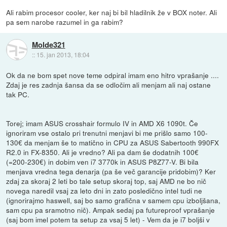
Ali rabim procesor cooler, ker naj bi bil hladilnik že v BOX noter. Ali
pa sem narobe razumel in ga rabim?
Molde321
::
15. jan 2013, 18:04
Ok da ne bom spet nove teme odpiral imam eno hitro vprašanje ....
Zdaj je res zadnja šansa da se odločim ali menjam ali naj ostane
tak PC.
Torej; imam ASUS crosshair formulo IV in AMD X6 1090t. Če
ignoriram vse ostalo pri trenutni menjavi bi me prišlo samo 100-
130€ da menjam še to matično in CPU za ASUS Sabertooth 990FX
R2.0 in FX-8350. Ali je vredno? Ali pa dam še dodatnih 100€
(=200-230€) in dobim ven i7 3770k in ASUS P8Z77-V. Bi bila
menjava vredna tega denarja (pa še več garancije pridobim)? Ker
zdaj za skoraj 2 leti bo tale setup skoraj top, saj AMD ne bo nič
novega naredil vsaj za leto dni in zato posledično intel tudi ne
(ignorirajmo haswell, saj bo samo grafična v samem cpu izboljšana,
sam cpu pa sramotno nič). Ampak sedaj pa futureproof vprašanje
(saj bom imel potem ta setup za vsaj 5 let) - Vem da je i7 boljši v