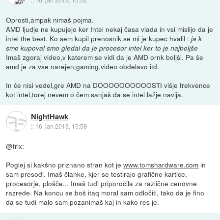
Oprosti,ampak nimaš pojma.
AMD ljudje ne kupujejo ker Intel nekaj časa vlada in vsi mislijo da je
intel the best. Ko sem kupil prenosnik se mi je kupec hvalil :
ja k
smo kupoval smo gledal da je procesor intel ker to je najboljše
Imaš zgoraj video,v katerem se vidi da je AMD ornk boljši. Pa še
amd je za vse narejen;gaming,video obdelavo itd.
In če nisi vedel,gre AMD na DOOOOOOOOOOSTI višje frekvence
kot intel,torej nevem o čem sanjaš da se intel lažje navija.
NightHawk
::
16. jan 2013, 15:58
@frix:
Poglej si kakšno priznano stran kot je
www.tomshardware.com
in
sam presodi. Imaš članke, kjer se testirajo grafične kartice,
procesorje, plošče... Imaš tudi priporočila za različne cenovne
razrede. Na koncu se boš itaq moral sam odločiti, tako da je fino
da se tudi malo sam pozanimaš kaj in kako res je.