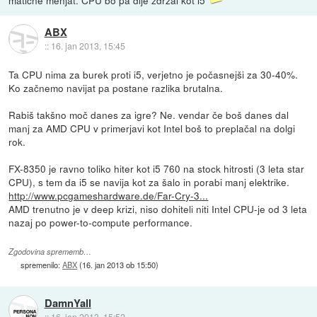
ABX
::
16. jan 2013, 15:45
Ta CPU nima za burek proti i5, verjetno je počasnejši za 30-40%.
Ko začnemo navijat pa postane razlika brutalna.
Rabiš takšno moč danes za igre? Ne. vendar če boš danes dal
manj za AMD CPU v primerjavi kot Intel boš to preplačal na dolgi
rok.
FX-8350 je ravno toliko hiter kot i5 760 na stock hitrosti (3 leta star
CPU), s tem da i5 se navija kot za šalo in porabi manj elektrike.
http://www.pcgameshardware.de/Far-Cry-3...
AMD trenutno je v deep krizi, niso dohiteli niti Intel CPU-je od 3 leta
nazaj po power-to-compute performance.
Zgodovina sprememb…
spremenilo:
ABX
(
16. jan 2013 ob 15:50
)
DamnYall
::
16. jan 2013, 15:52